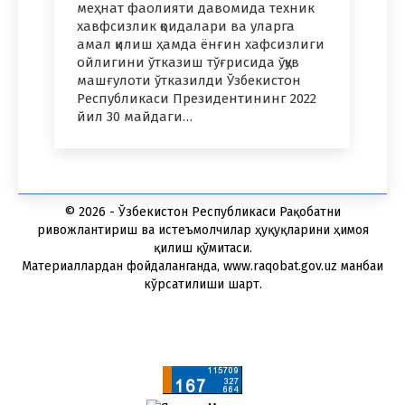
меҳнат фаолияти давомида техник
хавфсизлик қоидалари ва уларга
амал қилиш ҳамда ёнғин хафсизлиги
ойлигини ўтказиш тўғрисида ўқув
машғулоти ўтказилди Ўзбекистон
Республикаси Президентининг 2022
йил 30 майдаги…
© 2026 - Ўзбекистон Республикаси Рақобатни
ривожлантириш ва истеъмолчилар ҳуқуқларини ҳимоя
қилиш қўмитаси.
Материаллардан фойдаланганда, www.raqobat.gov.uz манбаи
кўрсатилиши шарт.