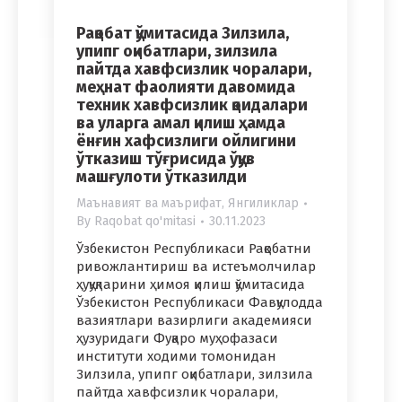
Рақобат қўмитасида Зилзила,
упипг оқибатлари, зилзила
пайтда хавфсизлик чоралари,
меҳнат фаолияти давомида
техник хавфсизлик қоидалари
ва уларга амал қилиш ҳамда
ёнғин хафсизлиги ойлигини
ўтказиш тўғрисида ўқув
машғулоти ўтказилди
Маънавият ва маърифат
,
Янгиликлар
By
Raqobat qo'mitasi
30.11.2023
Ўзбекистон Республикаси Рақобатни
ривожлантириш ва истеъмолчилар
ҳуқуқларини ҳимоя қилиш қўмитасида
Ўзбекистон Республикаси Фавқулодда
вазиятлари вазирлиги академияси
ҳузуридаги Фуқаро муҳофазаси
институти ходими томонидан
Зилзила, упипг оқибатлари, зилзила
пайтда хавфсизлик чоралари,