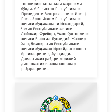
топшириш тантанали маросими
бўлди. Ўзбекистон Республикаси
Президенти Венгрия элчиси Йожеф
Рожа, Эрон Ислом Республикаси
элчиси Муҳаммадали Искандарий,
Чехия Республикаси элчиси
Любомир Фреборт, Ўмон Султонлиги
элчиси Вафо ал-Бусаидий, Жазоир
Халқ Демократик Республикаси
элчиси Муҳаммад Ирқийдан ишонч
ёрлиқларини қабул қилди.
Давлатимиз раҳбари хорижий
дипломатик ваколатхоналар
раҳбарларини…