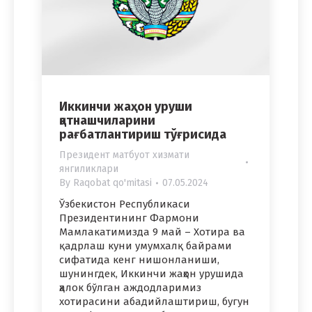
Иккинчи жаҳон уруши
қатнашчиларини
рағбатлантириш тўғрисида
Президент матбуот хизмати
янгиликлари
By
Raqobat qo'mitasi
07.05.2024
Ўзбекистон Республикаси
Президентининг Фармони
Мамлакатимизда 9 май – Хотира ва
қадрлаш куни умумхалқ байрами
сифатида кенг нишонланиши,
шунингдек, Иккинчи жаҳон урушида
ҳалок бўлган аждодларимиз
хотирасини абадийлаштириш, бугун