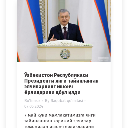
Ўзбекистон Республикаси
Президенти янги тайинланган
элчиларнинг ишонч
ёрлиқларини қабул қилди
Bo'limsiz
By
Raqobat qo'mitasi
07.05.2024
7 май куни мамлакатимизга янги
тайинланган хорижий элчилар
томонидан ишонч ёрлиқларини