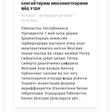
кенгайтириш имкониятларини
қайд этди
Bo'limsiz
By
Raqobat qo'mitasi
07.05.2024
Ўзбекистон Республикаси
Президенти 7 май куни қўшма
Ҳукуматлараро комиссия
тадбирларида иштирок этиш учун
мамлакатимизга келган Венгрия
ташқи ишлар ва савдо вазири Петер
Сийяртони қабул қилди. Петер
Сийярто давлатимиз раҳбарига
Венгрия Бош вазири Виктор
Орбаннинг саломи ва энг эзгу
тилакларини етказди ҳамда учинчи
Тошкент инвестиция форуми
муваффақиятли ўтказилгани билан
табриклади. Учрашувда Ўзбекистон
билан Венгрия ўртасидаги кўп…