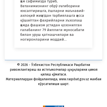
ҳам сафимизда туриб,
Ватанимизнинг обрў-эътиборини
юксалтиришга, ёшларни маънавий-
ахлоқий жиҳатдан тарбиялашга ҳисса
қўшаётган фахрийларни эъзозлаш
ҳамда фашизм устидан қозонилган
ғалабанинг 79 йиллиги муносабати
билан уруш қатнашчилари ва
ногиронларини моддий…
© 2026 - Ўзбекистон Республикаси Рақобатни
ривожлантириш ва истеъмолчилар ҳуқуқларини ҳимоя
қилиш қўмитаси.
Материаллардан фойдаланганда, www.raqobat.gov.uz манбаи
кўрсатилиши шарт.