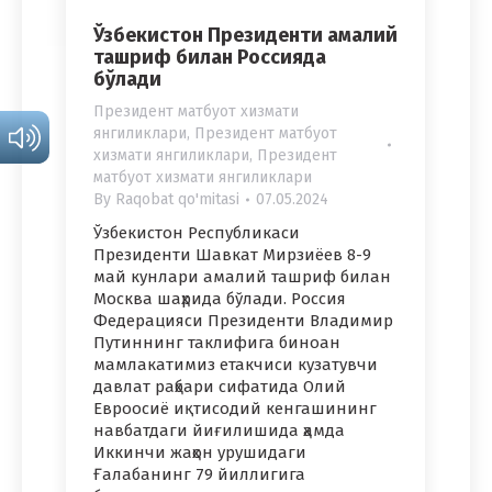
Ўзбекистон Президенти амалий
ташриф билан Россияда
бўлади
Президент матбуот хизмати
янгиликлари
,
Президент матбуот
хизмати янгиликлари
,
Президент
матбуот хизмати янгиликлари
By
Raqobat qo'mitasi
07.05.2024
Ўзбекистон Республикаси
Президенти Шавкат Мирзиёев 8-9
май кунлари амалий ташриф билан
Москва шаҳрида бўлади. Россия
Федерацияси Президенти Владимир
Путиннинг таклифига биноан
мамлакатимиз етакчиси кузатувчи
давлат раҳбари сифатида Олий
Евроосиё иқтисодий кенгашининг
навбатдаги йиғилишида ҳамда
Иккинчи жаҳон урушидаги
Ғалабанинг 79 йиллигига