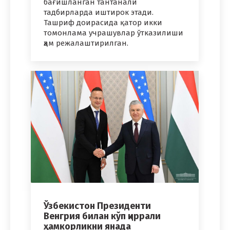
бағишланган тантанали
тадбирларда иштирок этади.
Ташриф доирасида қатор икки
томонлама учрашувлар ўтказилиши
ҳам режалаштирилган.
Ўзбекистон Президенти
Венгрия билан кўп қиррали
ҳамкорликни янада