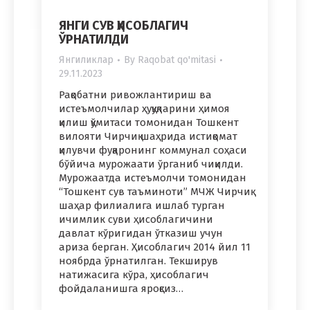
ЯНГИ СУВ ҲИСОБЛАГИЧ
ЎРНАТИЛДИ
Янгиликлар
By
Raqobat qo'mitasi
29.11.2023
Рақобатни ривожлантириш ва
истеъмолчилар ҳуқуқларини ҳимоя
қилиш қўмитаси томонидан Тошкент
вилояти Чирчиқ шаҳрида истиқомат
қилувчи фуқаронинг коммунал соҳаси
бўйича мурожаати ўрганиб чиқилди.
Мурожаатда истеъмолчи томонидан
“Тошкент сув таъминоти” МЧЖ Чирчиқ
шаҳар филиалига ишлаб турган
ичимлик суви ҳисоблагичини
давлат кўригидан ўтказиш учун
ариза берган. Ҳисоблагич 2014 йил 11
ноябрда ўрнатилган. Текширув
натижасига кўра, ҳисоблагич
фойдаланишга яроқсиз…