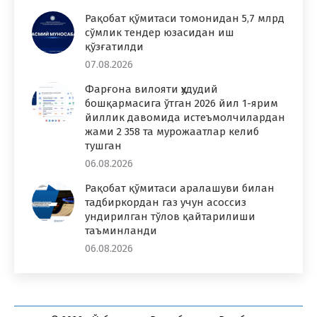
Рақобат қўмитаси томонидан 5,7 млрд
сўмлик тендер юзасидан иш
қўзғатилди
07.08.2026
Фарғона вилояти ҳудудий
бошқармасига ўтган 2026 йил 1-ярим
йиллик давомида истеъмолчилардан
жами 2 358 та мурожаатлар келиб
тушган
06.08.2026
Рақобат қўмитаси аралашуви билан
тадбиркордан газ учун асоссиз
ундирилган тўлов қайтарилиши
таъминланди
06.08.2026