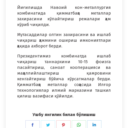
Йиғилишда Навоий кон-металлургия
комбинатида қимматбаҳо металлар
захирасини кўпайтириш режалари ҳам
кўриб чиқилди.
Мутасаддилар олтин захирасини ва ишлаб
чиқариш ҳажмини ошириш имкониятлари
ҳақида ахборот берди.
Президентимиз комбинатда ишлаб
чиқариш таннархини 10-15 фоизга
пасайтириш, саноат кооперацияси ва
маҳаллийлаштириш қамровини
кенгайтириш бўйича кўрсатмалар берди.
Қимматбаҳо металлар соҳасида Илғор
технологиялар илмий марказини ташкил
қилиш вазифаси қўйилди.
Ушбу янгилик билан бўлишиш
Share
Share
Share
Share
Share