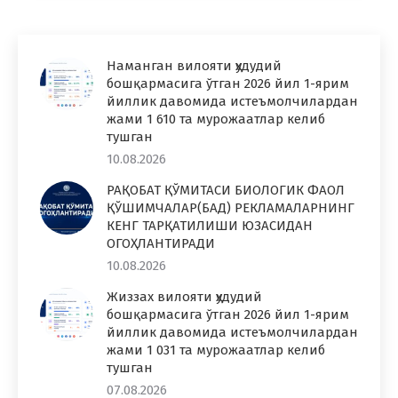
Наманган вилояти ҳудудий
бошқармасига ўтган 2026 йил 1-ярим
йиллик давомида истеъмолчилардан
жами 1 610 та мурожаатлар келиб
тушган
10.08.2026
РАҚОБАТ ҚЎМИТАСИ БИОЛОГИК ФАОЛ
ҚЎШИМЧАЛАР(БАД) РЕКЛАМАЛАРНИНГ
КЕНГ ТАРҚАТИЛИШИ ЮЗАСИДАН
ОГОҲЛАНТИРАДИ
10.08.2026
Жиззах вилояти ҳудудий
бошқармасига ўтган 2026 йил 1-ярим
йиллик давомида истеъмолчилардан
жами 1 031 та мурожаатлар келиб
тушган
07.08.2026