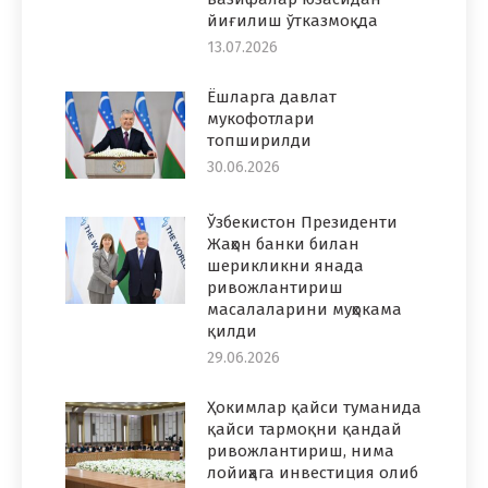
йиғилиш ўтказмоқда
13.07.2026
Ёшларга давлат
мукофотлари
топширилди
30.06.2026
Ўзбекистон Президенти
Жаҳон банки билан
шерикликни янада
ривожлантириш
масалаларини муҳокама
қилди
29.06.2026
Ҳокимлар қайси туманида
қайси тармоқни қандай
ривожлантириш, нима
лойиҳага инвестиция олиб