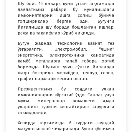
Шу боис 15 январь куни ўтган тақдимотда
давлатимиз раҳбари бу йўналишдаги
имкониятларни ишга солиш бўйича
топшириқлар берган эди. Бугунги
йиғилишда шу борада бошланган ишлар,
режа ва таклифлар кўриб чиқилди.
Бугун жаҳонда технологик вазият тез
ўзгараяпти. Электромобил, “яшил”
энергетика, электротехника саноатида
камёб металларга талаб тобора ортиб
бормоқда. Шунинг учун сўнгги йилларда
жаҳон бозорида молибден, теллур, селен,
графит нархлари кескин ошган.
Президентимиз бу соҳадаги улкан
имкониятларни кўрсатиб ўтди. Саноат учун
муҳим минераллар хомашёси ҳамда
уларнинг турини кенгайтириш зарурлиги
таъкидланди.
Ҳозирда юртимизда 6 турдаги шундай
маҳсулот ишлаб чиқарилади. Бунга қўшимча