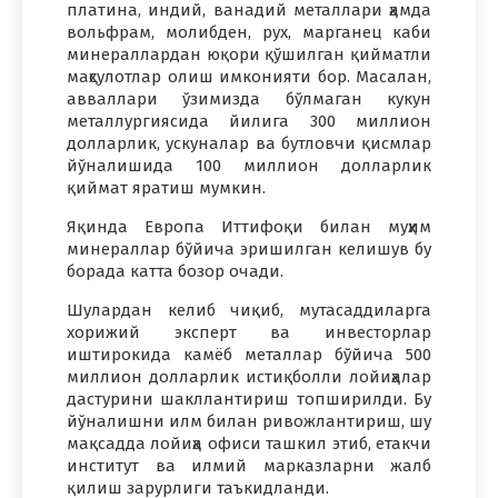
платина, индий, ванадий металлари ҳамда
вольфрам, молибден, рух, марганец каби
минераллардан юқори қўшилган қийматли
маҳсулотлар олиш имконияти бор. Масалан,
авваллари ўзимизда бўлмаган кукун
металлургиясида йилига 300 миллион
долларлик, ускуналар ва бутловчи қисмлар
йўналишида 100 миллион долларлик
қиймат яратиш мумкин.
Яқинда Европа Иттифоқи билан муҳим
минераллар бўйича эришилган келишув бу
борада катта бозор очади.
Шулардан келиб чиқиб, мутасаддиларга
хорижий эксперт ва инвесторлар
иштирокида камёб металлар бўйича 500
миллион долларлик истиқболли лойиҳалар
дастурини шакллантириш топширилди. Бу
йўналишни илм билан ривожлантириш, шу
мақсадда лойиҳа офиси ташкил этиб, етакчи
институт ва илмий марказларни жалб
қилиш зарурлиги таъкидланди.