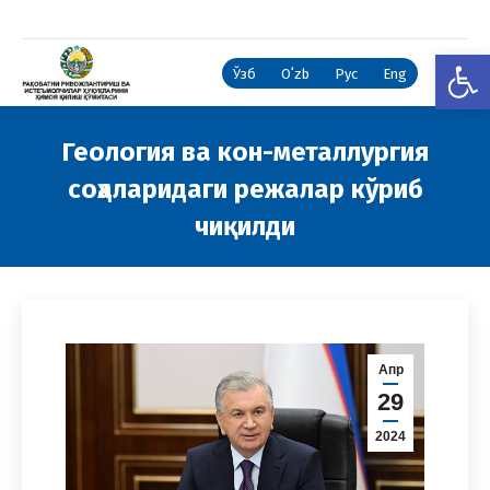
Open
Ўзб
Oʻzb
Рус
Eng
Геология ва кон-металлургия
соҳаларидаги режалар кўриб
чиқилди
You are here:
Апр
29
2024