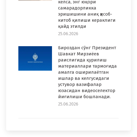
келса, энг юқори
самарадорликка
эришишини аниқ ҳисоб-
китоб қилиши кераклиги
қайд этилди
25.06.2026
Бироздан сўнг Президент
Шавкат Мирзиёев
раислигида қурилиш
материаллари тармоғида
амалга оширилаётган
ишлар ва келгусидаги
устувор вазифалар
юзасидан видеоселектор
йиғилиши бошланади.
25.06.2026