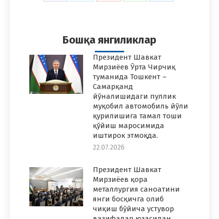
on
on
on
on
on
Facebook
Twitter
Pinterest
WhatsApp
LinkedIn
Бошқа янгиликлар
Президент Шавкат
Мирзиёев Ўрта Чирчиқ
туманида Тошкент –
Самарқанд
йўналишидаги пуллик
муқобил автомобиль йўли
қурилишига тамал тоши
қўйиш маросимида
иштирок этмоқда.
22.07.2026
Президент Шавкат
Мирзиёев қора
металлургия саноатини
янги босқичга олиб
чиқиш бўйича устувор
вазифалар юзасидан