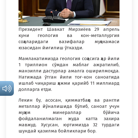
Президент Шавкат Мирзиёев 29 апрель
куни геология ва кон-металлургия
соҳаларидаги вазифалар муҳокамаси
юзасидан йиғилиш ўтказди.
Мамлакатимизда геология соҳасига ҳар йили
1 триллион сўмдан маблағ ажратилиб,
манзилли дастурлар амалга оширилмоқда.
Натижада ўтган йили тоғ-кон саноатида
ишлаб чиқариш ҳажми қарийб 11 миллиард
долларга етди.
Лекин бу, асосан, қимматбаҳо ва рангли
металлар йўналишида бўлиб, саноат учун
муҳим минераллар бўйича
фойдаланилмаган жуда катта захира
мавжуд. Хусусан, юртимизда 32 турдаги
шундай қазилма бойликлари бор.