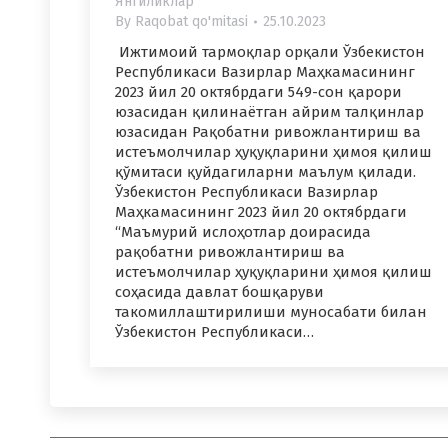
Янгиликлар
By
Raqobat qo'mitasi
25.10.2023
Ижтимоий тармоқлар орқали Ўзбекистон
Республикаси Вазирлар Маҳкамасининг
2023 йил 20 октябрдаги 549-сон қарори
юзасидан қилинаётган айрим талқинлар
юзасидан Рақобатни ривожлантириш ва
истеъмолчилар ҳуқуқларини ҳимоя қилиш
қўмитаси қуйдагиларни маълум қилади.
Ўзбекистон Республикаси Вазирлар
Маҳкамасининг 2023 йил 20 октябрдаги
“Маъмурий ислоҳотлар доирасида
рақобатни ривожлантириш ва
истеъмолчилар ҳуқуқларини ҳимоя қилиш
соҳасида давлат бошқаруви
такомиллаштирилиши муносабати билан
Ўзбекистон Республикаси…