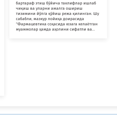
бартараф этиш бўйича таклифлар ишлаб
чиқиш ва уларни амалга ошириш
тизимини йўлга қўйиш режа қилинган. Шу
сабабли, мазкур лойиҳа доирасида
“Фармацевтика соҳасида юзага келаётган
муаммолар ҳамда аҳолини сифатли ва…