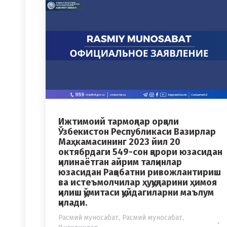
Ижтимоий тармоқлар орқали
Ўзбекистон Республикаси Вазирлар
Маҳкамасининг 2023 йил 20
октябрдаги 549-сон қарори юзасидан
қилинаётган айрим талқинлар
юзасидан Рақобатни ривожлантириш
ва истеъмолчилар ҳуқуқларини ҳимоя
қилиш қўмитаси қуйдагиларни маълум
қилади.
Расмий муносабат
,
Расмий муносабат
,