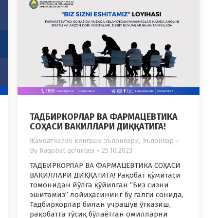
ТАДБИРКОРЛАР ВА ФАРМАЦЕВТИКА
СОҲАСИ ВАКИЛЛАРИ ДИҚҚАТИГА!
Жамоатчилик кенгаши эълонлари
,
Эълонлар
By
Raqobat qo'mitasi
25.10.2023
ТАДБИРКОРЛАР ВА ФАРМАЦЕВТИКА СОҲАСИ
ВАКИЛЛАРИ ДИҚҚАТИГА! Рақобат қўмитаси
томонидан йўлга қўйилган “Биз сизни
эшитамиз” лойиҳасининг бу галги сонида,
Тадбиркорлар билан учрашув ўтказиш,
рақобатга тўсиқ бўлаётган омилларни