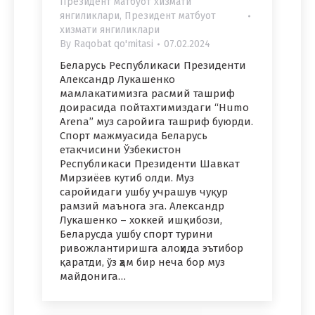
Президент матбуот хизмати
янгиликлари
,
Президент матбуот
хизмати янгиликлари
By
Raqobat qo'mitasi
07.02.2024
Беларусь Республикаси Президенти
Александр Лукашенко
мамлакатимизга расмий ташриф
доирасида пойтахтимиздаги “Humo
Arena” муз саройига ташриф буюрди.
Спорт мажмуасида Беларусь
етакчисини Ўзбекистон
Республикаси Президенти Шавкат
Мирзиёев кутиб олди. Муз
саройидаги ушбу учрашув чуқур
рамзий маънога эга. Александр
Лукашенко – хоккей ишқибози,
Беларусда ушбу спорт турини
ривожлантиришга алоҳида эътибор
қаратди, ўз ҳам бир неча бор муз
майдонига…