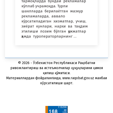
тармоқларда бундай рекламалар
кўплаб учрамоқда. Турли
шаклларда берилаётган мазкур
рекламаларда, аввало
кўрсатиладиган хизматлар, учиш,
зиёрат кунлари, нархи ва тақдим
этилиши лозим бўлган ҳужжатлар
ҳамда туроператорларнинг …
© 2026 - Ўзбекистон Республикаси Рақобатни
ривожлантириш ва истеъмолчилар ҳуқуқларини ҳимоя
қилиш қўмитаси.
Материаллардан фойдаланганда, www.raqobat.gov.uz манбаи
кўрсатилиши шарт.