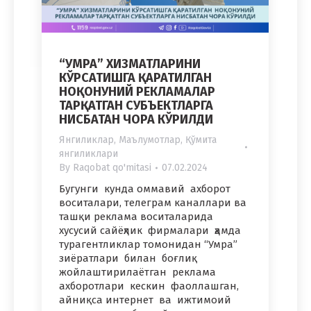
“УМРА” ХИЗМАТЛАРИНИ
КЎРСАТИШГА ҚАРАТИЛГАН
НОҚОНУНИЙ РЕКЛАМАЛАР
ТАРҚАТГАН СУБЪЕКТЛАРГА
НИСБАТАН ЧОРА КЎРИЛДИ
Янгиликлар
,
Маълумотлар
,
Қўмита
янгиликлари
By
Raqobat qo'mitasi
07.02.2024
Бугунги кунда оммавий ахборот
воситалари, телеграм каналлари ва
ташқи реклама воситаларида
хусусий сайёҳлик фирмалари ҳамда
турагентликлар томонидан “Умра”
зиёратлари билан боғлиқ
жойлаштирилаётган реклама
ахборотлари кескин фаоллашган,
айниқса интернет ва ижтимоий