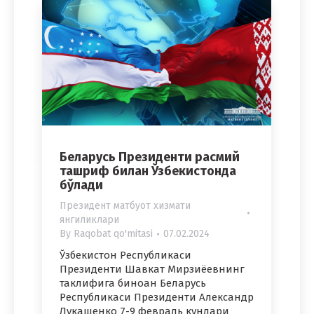
Беларусь Президенти расмий
ташриф билан Ўзбекистонда
бўлади
Президент матбуот хизмати
янгиликлари
By
Raqobat qo'mitasi
07.02.2024
Ўзбекистон Республикаси
Президенти Шавкат Мирзиёевнинг
таклифига биноан Беларусь
Республикаси Президенти Александр
Лукашенко 7-9 февраль кунлари