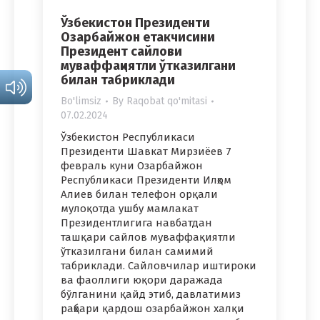
Ўзбекистон Президенти
Озарбайжон етакчисини
Президент сайлови
муваффақиятли ўтказилгани
билан табриклади
Bo'limsiz
By
Raqobat qo'mitasi
07.02.2024
Ўзбекистон Республикаси
Президенти Шавкат Мирзиёев 7
февраль куни Озарбайжон
Республикаси Президенти Илҳом
Алиев билан телефон орқали
мулоқотда ушбу мамлакат
Президентлигига навбатдан
ташқари сайлов муваффақиятли
ўтказилгани билан самимий
табриклади. Сайловчилар иштироки
ва фаоллиги юқори даражада
бўлганини қайд этиб, давлатимиз
раҳбари қардош озарбайжон халқи