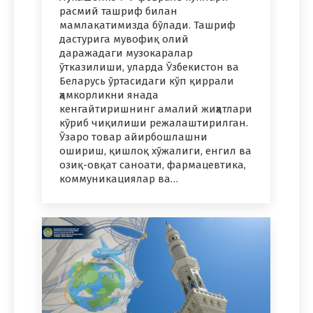
расмий ташриф билан
мамлакатимизда бўлади. Ташриф
дастурига мувофиқ олий
даражадаги музокаралар
ўтказилиши, уларда Ўзбекистон ва
Беларусь ўртасидаги кўп қиррали
ҳамкорликни янада
кенгайтиришнинг амалий жиҳатлари
кўриб чиқилиши режалаштирилган.
Ўзаро товар айирбошлашни
ошириш, қишлоқ хўжалиги, енгил ва
озиқ-овқат саноати, фармацевтика,
коммуникациялар ва…