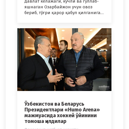
давлат келажаги, кучли ва гуллаб-
яшнаган Озарбайжон учун овоз
бериб, тўғри қарор қабул қилганига…
Ўзбекистон ва Беларусь
Президентлари «Humo Arena»
мажмуасида хоккей ўйинини
томоша қилдилар