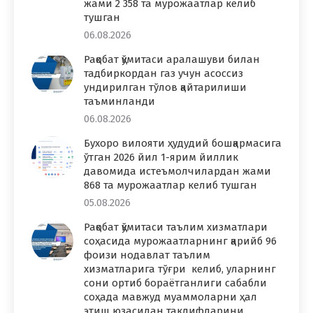
жами 2 358 та мурожаатлар келиб
тушган
06.08.2026
Рақобат қўмитаси аралашуви билан
тадбиркордан газ учун асоссиз
ундирилган тўлов қайтарилиши
таъминланди
06.08.2026
Бухоро вилояти ҳудудий бошқармасига
ўтган 2026 йил 1-ярим йиллик
давомида истеъмолчилардан жами
868 та мурожаатлар келиб тушган
05.08.2026
Рақобат қўмитаси таълим хизматлари
соҳасида мурожаатларнинг қарийб 96
фоизи нодавлат таълим
хизматларига тўғри келиб, уларнинг
сони ортиб бораётганлиги сабабли
соҳада мавжуд муаммоларни ҳал
этиш юзасидан таклифларини