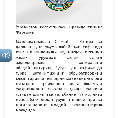
Ўзбекистон Республикаси Президентининг
Фармони
Мамлакатимизда 9 май – Хотира ва
қадрлаш куни умумхалқ байрами сифатида
кенг нишонланиши, шунингдек, Иккинчи
жаҳон урушида ҳалок бўлган
аждодларимиз хотирасини
абадийлаштириш, бугун ҳам сафимизда
туриб, Ватанимизнинг обрў-эътиборини
юксалтиришга, ёшларни маънавий-ахлоқий
жиҳатдан тарбиялашга ҳисса қўшаётган
фахрийларни эъзозлаш ҳамда фашизм
устидан қозонилган ғалабанинг 79 йиллиги
муносабати билан уруш қатнашчилари ва
ногиронларини моддий рағбатлантириш
мақсадида: