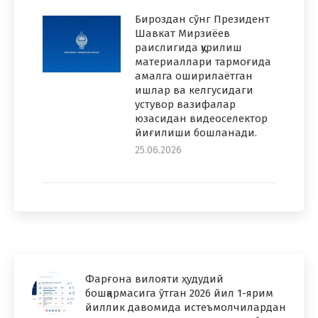
Бироздан сўнг Президент
Шавкат Мирзиёев
раислигида қурилиш
материаллари тармоғида
амалга оширилаётган
ишлар ва келгусидаги
устувор вазифалар
юзасидан видеоселектор
йиғилиши бошланади.
25.06.2026
Фарғона вилояти ҳудудий
бошқармасига ўтган 2026 йил 1-ярим
йиллик давомида истеъмолчилардан