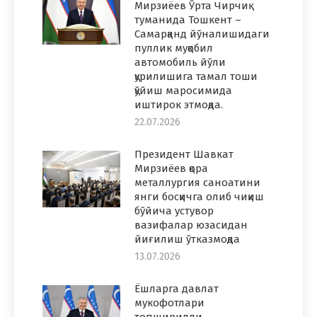
Мирзиёев Ўрта Чирчиқ
туманида Тошкент –
Самарқанд йўналишидаги
пуллик муқобил
автомобиль йўли
қурилишига тамал тоши
қўйиш маросимида
иштирок этмоқда.
22.07.2026
Президент Шавкат
Мирзиёев қора
металлургия саноатини
янги босқичга олиб чиқиш
бўйича устувор
вазифалар юзасидан
йиғилиш ўтказмоқда
13.07.2026
Ёшларга давлат
мукофотлари