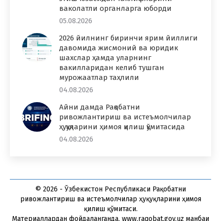
ваколатли органларга юборди
05.08.2026
2026 йилнинг биринчи ярим йиллиги
давомида жисмоний ва юридик
шахслар ҳамда уларнинг
вакилларидан келиб тушган
мурожаатлар таҳлили
04.08.2026
Айни дамда Рақобатни
ривожлантириш ва истеъмолчилар
ҳуқуқларини ҳимоя қилиш қўмитасида
04.08.2026
© 2026 - Ўзбекистон Республикаси Рақобатни
ривожлантириш ва истеъмолчилар ҳуқуқларини ҳимоя
қилиш қўмитаси.
Материаллардан фойдаланганда, www.raqobat.gov.uz манбаи