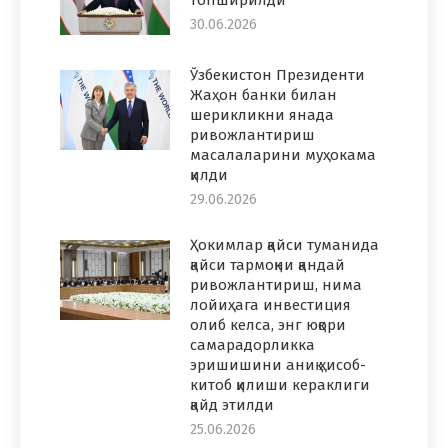
топширилди
30.06.2026
Ўзбекистон Президенти
Жаҳон банки билан
шерикликни янада
ривожлантириш
масалаларини муҳокама
қилди
29.06.2026
Ҳокимлар қайси туманида
қайси тармоқни қандай
ривожлантириш, нима
лойиҳага инвестиция
олиб келса, энг юқори
самарадорликка
эришишини аниқ ҳисоб-
китоб қилиши кераклиги
қайд этилди
25.06.2026