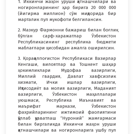
1. Иккинчи жаҳон уруши қатнашчилари ва
ногиронларининг ҳар бирига 20 000 000
(йигирма миллион) сўм миқдорида бир
марталик пул мукофоти белгилансин.
2. Мазкур Фармонни бажариш билан боғлиқ
бўлган сарф-харажатлар Ўзбекистон
Республикасининг республика бюджети
маблағлари ҳисобидан амалга оширилсин.
3. Қорақалпоғистон Республикаси Вазирлар
Кенгаши, вилоятлар ва Тошкент шаҳар
ҳокимликлари Мудофаа вазирлиги,
Миллий гвардия, Давлат хавфсизлик
хизмати, Ички ишлар вазирлиги,
Иқтисодиёт ва молия вазирлиги, Маданият
вазирлиги, Ўзбекистон маҳаллалари
уюшмаси, Республика Маънавият ва
маърифат маркази, Ўзбекистон
фахрийларининг ижтимоий фаолиятини
қўллаб қувватлаш “Нуроний” жамғармаси
билан биргаликда Иккинчи жаҳон уруши
қатнашчилари ва ногиронларига ушбу пул