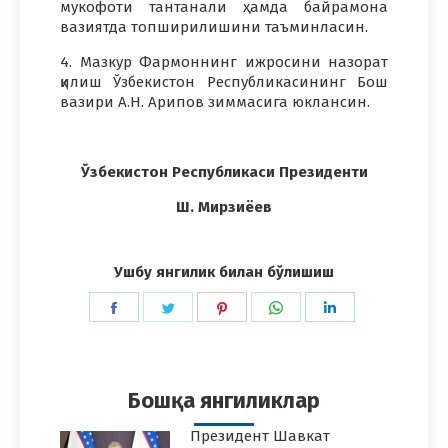
мукофоти тантанали ҳамда байрамона
вазиятда топширилишини таъминласин.
4. Мазкур Фармоннинг ижросини назорат
қилиш Ўзбекистон Республикасининг Бош
вазири А.Н. Арипов зиммасига юклансин.
Ўзбекистон Республикаси Президенти
Ш. Мирзиёев
Ушбу янгилик билан бўлишиш
Share
Share
Share
Share
Share
on
on
on
on
on
Facebook
Twitter
Pinterest
WhatsApp
LinkedIn
Бошқа янгиликлар
Президент Шавкат