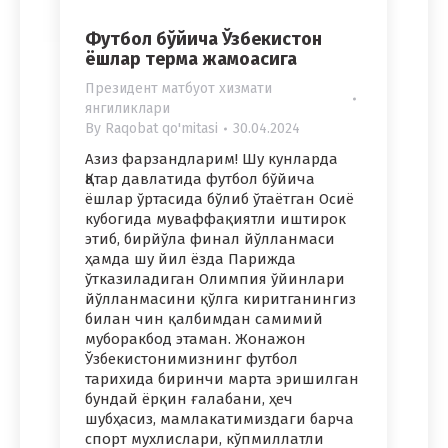
Футбол бўйича Ўзбекистон
ёшлар терма жамоасига
Президент матбуот хизмати
янгиликлари
By
Raqobat qo'mitasi
30.04.2024
Азиз фарзандларим! Шу кунларда
Қатар давлатида футбол бўйича
ёшлар ўртасида бўлиб ўтаётган Осиё
кубогида муваффақиятли иштирок
этиб, бирйўла финал йўлланмаси
ҳамда шу йил ёзда Парижда
ўтказиладиган Олимпия ўйинлари
йўлланмасини қўлга киритганингиз
билан чин қалбимдан самимий
муборакбод этаман. Жонажон
Ўзбекистонимизнинг футбол
тарихида биринчи марта эришилган
бундай ёрқин ғалабани, ҳеч
шубҳасиз, мамлакатимиздаги барча
спорт мухлислари, кўпмиллатли