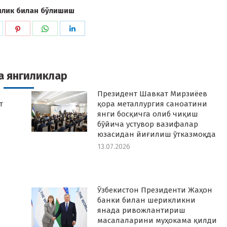
илик билан бўлишиш
hare
Share
Share
Share
n
on
on
on
k
witter
Pinterest
WhatsApp
LinkedIn
а янгиликлар
Президент Шавкат Мирзиёев
т
қора металлургия саноатини
янги босқичга олиб чиқиш
бўйича устувор вазифалар
юзасидан йиғилиш ўтказмоқда
13.07.2026
Ўзбекистон Президенти Жаҳон
банки билан шерикликни
янада ривожлантириш
масалаларини муҳокама қилди