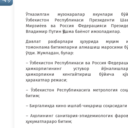
Ўтказилган музокаралар якунлари бўй
Ўзбекистон Республикаси Президенти Ша
Мирзиёев ва Россия Федерацияси Презид
Владимир Путин Қўшма баёнот имзоладилар.
Давлат раҳбарлари ҳузурида муҳим и
томонлама битимларни алмашиш маросими б
ўтди. Жумладан, булар:
– Ўзбекистон Республикаси ва Россия Федерац
ҳамкорлигининг устувор йўналишлар
ҳамкорликни кенгайтириш бўйича қў
ҳаракатлар режаси;
– Ўзбекистон Республикасига метрология соҳ
битим;
– Биргаликда кино ишлаб чиқариш соҳасидаги 
– Аҳолининг санитария-эпидемиологик фаро
ҳукуматлараро битим;