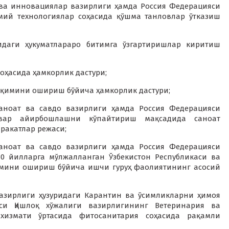
 ва инновациялар вазирлиги ҳамда Россия Федерацияси
мий технологиялар соҳасида қўшма танловлар ўтказиш
идаги ҳукуматлараро битимга ўзгартиришлар киритиш
оҳасида ҳамкорлик дастури;
 оқимини ошириш бўйича ҳамкорлик дастури;
саноат ва савдо вазирлиги ҳамда Россия Федерацияси
овар айирбошлашни кўпайтириш мақсадида саноат
ракатлар режаси;
саноат ва савдо вазирлиги ҳамда Россия Федерацияси
30 йилларга мўлжалланган Ўзбекистон Республикаси ва
ажмини ошириш бўйича ишчи гуруҳ фаолиятининг асосий
вазирлиги ҳузуридаги Карантин ва ўсимликларни ҳимоя
си Қишлоқ хўжалиги вазирлигининг Ветеринария ва
хизмати ўртасида фитосанитария соҳасида рақамли