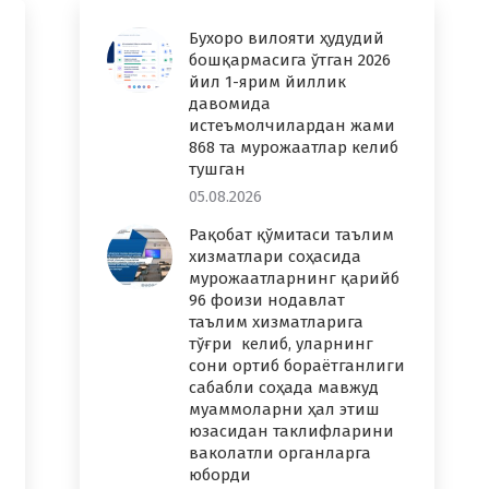
Бухоро вилояти ҳудудий
бошқармасига ўтган 2026
йил 1-ярим йиллик
давомида
истеъмолчилардан жами
868 та мурожаатлар келиб
тушган
05.08.2026
Рақобат қўмитаси таълим
хизматлари соҳасида
мурожаатларнинг қарийб
96 фоизи нодавлат
таълим хизматларига
тўғри келиб, уларнинг
сони ортиб бораётганлиги
сабабли соҳада мавжуд
муаммоларни ҳал этиш
юзасидан таклифларини
ваколатли органларга
юборди