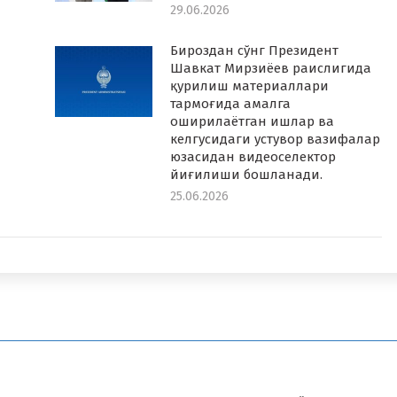
29.06.2026
Бироздан сўнг Президент
Шавкат Мирзиёев раислигида
қурилиш материаллари
тармоғида амалга
оширилаётган ишлар ва
келгусидаги устувор вазифалар
юзасидан видеоселектор
йиғилиши бошланади.
25.06.2026