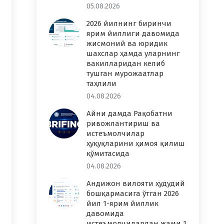
05.08.2026
2026 йилнинг биринчи
ярим йиллиги давомида
жисмоний ва юридик
шахслар ҳамда уларнинг
вакилларидан келиб
тушган мурожаатлар
таҳлили
04.08.2026
Айни дамда Рақобатни
ривожлантириш ва
истеъмолчилар
ҳуқуқларини ҳимоя қилиш
қўмитасида
04.08.2026
Андижон вилояти ҳудудий
бошқармасига ўтган 2026
йил 1-ярим йиллик
давомида
истеъмолчилардан жами 1