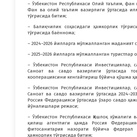
– Ўзбекистон Республикаси Олий таълим, фан
Фан ва олий таълим вазирлиги ўртасида ил
тўғрисида битим;
– Балиқчилик соҳасидаги ҳамкорлик тўғрис
тўғрисида баённома;
– 2024–2026 йилларга мўлжалланган маданият с
– 2025–2026 йилларга мўлжалланган туристлар
– Ўзбекистон Республикаси Инвестициялар, 
Саноат ва савдо вазирлиги ўртасида т
кооперациясини кенгайтириш бўйича қўшма ҳа
– Ўзбекистон Республикаси Инвестициялар, 
Саноат ва савдо вазирлиги ўртасида 2024–20
Россия Федерацияси ўртасида ўзаро савдо ҳ
йўналишлари режаси;
– Ўзбекистон Республикаси Қишлоқ хўжалиги 
қилиш агентлиги ҳамда Россия Федерация
фитосанитария назорати бўйича федерал 
ҳамкорлик тўғрисида битим;