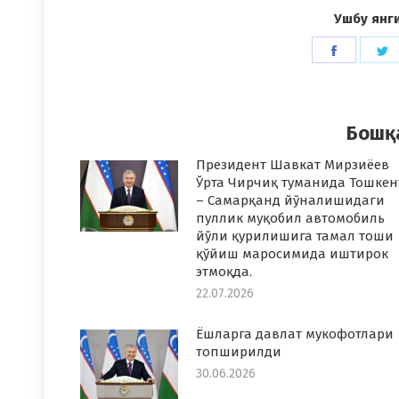
Ушбу янг
Share
S
on
o
Faceboo
T
Бошқ
Президент Шавкат Мирзиёев
Ўрта Чирчиқ туманида Тошкен
– Самарқанд йўналишидаги
пуллик муқобил автомобиль
йўли қурилишига тамал тоши
қўйиш маросимида иштирок
этмоқда.
22.07.2026
Ёшларга давлат мукофотлари
топширилди
30.06.2026