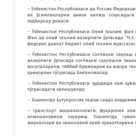
– Ўзбекистон Республикаси ва Россия Федераци
ва ўсимликларни ҳимоя қилиш соҳасидаги
тадбирлар режаси;
– Ўзбекистон Республикаси Олий таълим, фан
Фан ва олий таълим вазирлиги ўртасида “Н.Э.
федерал давлат бюджет олий таълим муассаса
– Ўзбекистон Республикаси Соғлиқни сақлаш
вазирлиги ўртасида соғлиқни сақлашни ташк
воситаларини, тиббий буюмларни ва юқори тех
ҳамкорлик тўғрисида баённомалар;
– Ўзбекистон Республикаси ҳудудида кам қув
тўғрисидаги келишувлар;
– Тошкентда Бутунроссия ташқи савдо академ
– транспорт машинасозлиги, фуқаролик ав
алмашинувини ошириш, Тошкентда гуман
марказлари ва замонавий кимё қувватларини т