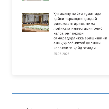
Ҳокимлар қайси туманида
қайси тармоқни қандай
ривожлантириш, нима
лойиҳага инвестиция олиб
келса, энг юқори
самарадорликка эришишини
аниқ ҳисоб-китоб қилиши
кераклиги қайд этилди
25.06.2026