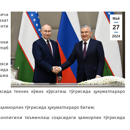
ича
Май
вкат
енти
27
2024
кки
ўлиб
ияси
ида
шма
асида техник кўмак кўрсатиш тўғрисида ҳукуматлараро
ҳамкорлик тўғрисида ҳукуматлараро битим;
вонлигини таъминлаш соҳасидаги ҳамкорлик тўғрисида