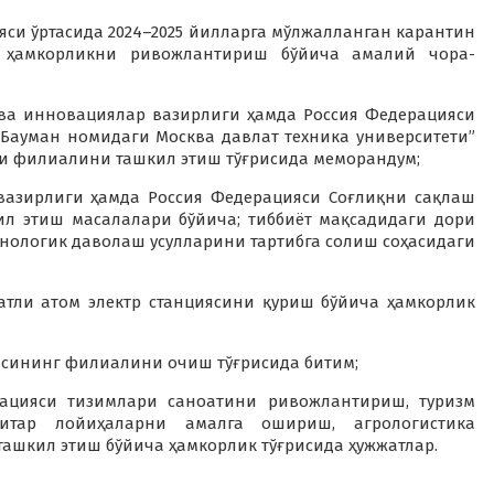
яси ўртасида 2024–2025 йилларга мўлжалланган карантин
 ҳамкорликни ривожлантириш бўйича амалий чора-
 ва инновациялар вазирлиги ҳамда Россия Федерацияси
 Бауман номидаги Москва давлат техника университети”
си филиалини ташкил этиш тўғрисида меморандум;
 вазирлиги ҳамда Россия Федерацияси Соғлиқни сақлаш
ил этиш масалалари бўйича; тиббиёт мақсадидаги дори
нологик даволаш усулларини тартибга солиш соҳасидаги
ватли атом электр станциясини қуриш бўйича ҳамкорлик
иясининг филиалини очиш тўғрисида битим;
иацияси тизимлари саноатини ривожлантириш, туризм
итар лойиҳаларни амалга ошириш, агрологистика
ашкил этиш бўйича ҳамкорлик тўғрисида ҳужжатлар.