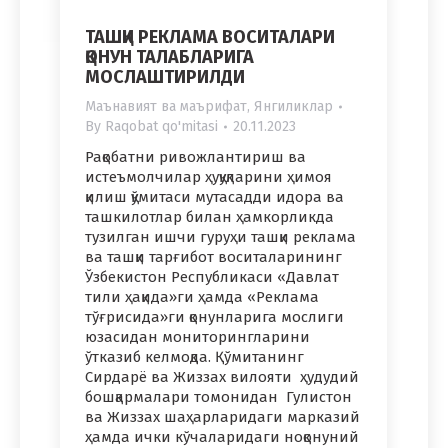
ТАШҚИ РЕКЛАМА ВОСИТАЛАРИ
ҚОНУН ТАЛАБЛАРИГА
МОСЛАШТИРИЛДИ
Маънавият ва маърифат
,
Янгиликлар
By
Raqobat qo'mitasi
20.11.2023
Рақобатни ривожлантириш ва
истеъмолчилар ҳуқуқларини ҳимоя
қилиш қўмитаси мутасадди идора ва
ташкилотлар билан ҳамкорликда
тузилган ишчи гуруҳи ташқи реклама
ва ташқи тарғибот воситаларининг
Ўзбекистон Республикаси «Давлат
тили ҳақида»ги ҳамда «Реклама
тўғрисида»ги қонунларига мослиги
юзасидан мониторингларини
ўтказиб келмоқда. Қўмитанинг
Сирдарё ва Жиззах вилояти ҳудудий
бошқармалари томонидан Гулистон
ва Жиззах шаҳарларидаги марказий
ҳамда ички кўчаларидаги ноқонуний