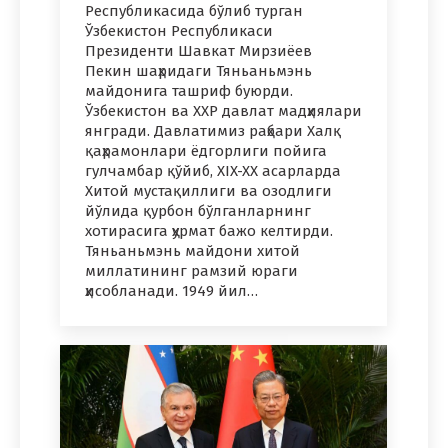
Республикасида бўлиб турган
Ўзбекистон Республикаси
Президенти Шавкат Мирзиёев
Пекин шаҳридаги Тяньаньмэнь
майдонига ташриф буюрди.
Ўзбекистон ва ХХР давлат мадҳиялари
янгради. Давлатимиз раҳбари Халқ
қаҳрамонлари ёдгорлиги пойига
гулчамбар қўйиб, XIX-XX асарларда
Хитой мустақиллиги ва озодлиги
йўлида қурбон бўлганларнинг
хотирасига ҳурмат бажо келтирди.
Тяньаньмэнь майдони хитой
миллатининг рамзий юраги
ҳисобланади. 1949 йил…