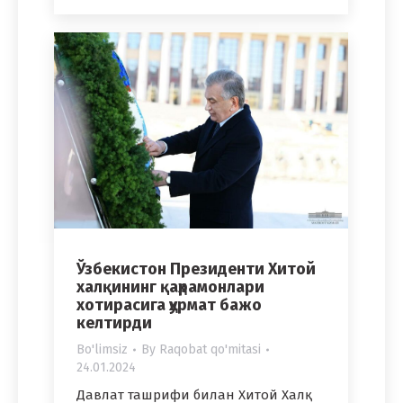
Ўзбекистон Президенти Хитой
халқининг қаҳрамонлари
хотирасига ҳурмат бажо
келтирди
Bo'limsiz
By
Raqobat qo'mitasi
24.01.2024
Давлат ташрифи билан Хитой Халқ