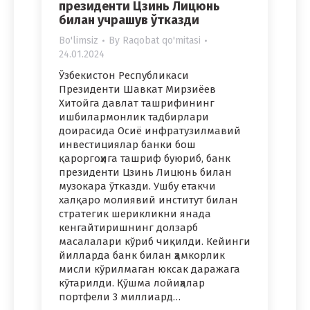
президенти Цзинь Лицюнь
билан учрашув ўтказди
Bo'limsiz
By
Raqobat qo'mitasi
24.01.2024
Ўзбекистон Республикаси
Президенти Шавкат Мирзиёев
Хитойга давлат ташрифининг
ишбилармонлик тадбирлари
доирасида Осиё инфратузилмавий
инвестициялар банки бош
қароргоҳига ташриф буюриб, банк
президенти Цзинь Лицюнь билан
музокара ўтказди. Ушбу етакчи
халқаро молиявий институт билан
стратегик шерикликни янада
кенгайтиришнинг долзарб
масалалари кўриб чиқилди. Кейинги
йилларда банк билан ҳамкорлик
мисли кўрилмаган юксак даражага
кўтарилди. Қўшма лойиҳалар
портфели 3 миллиард…