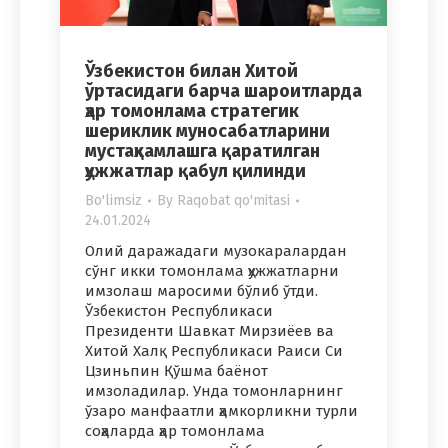
Ўзбекистон билан Хитой
ўртасидаги барча шароитларда
ҳар томонлама стратегик
шериклик муносабатларини
мустаҳкамлашга қаратилган
ҳужжатлар қабул қилинди
Bo'limsiz
By
Raqobat qo'mitasi
24.01.2024
Олий даражадаги музокаралардан
сўнг икки томонлама ҳужжатларни
имзолаш маросими бўлиб ўтди.
Ўзбекистон Республикаси
Президенти Шавкат Мирзиёев ва
Хитой Халқ Республикаси Раиси Си
Цзиньпин Қўшма баёнот
имзоладилар. Унда томонларнинг
ўзаро манфаатли ҳамкорликни турли
соҳаларда ҳар томонлама