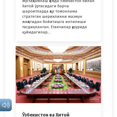
мустаҳкамлаш ҳамда Ўзбекистон билан
Хитой ўртасидаги барча
шароитларда ҳар томонлама
стратегик шерикликни мазмун
жиҳатидан бойитишга интилиши
тасдиқланган. Етакчилар ҳузурида
қуйидагилар…
Ўзбекистон ва Хитой