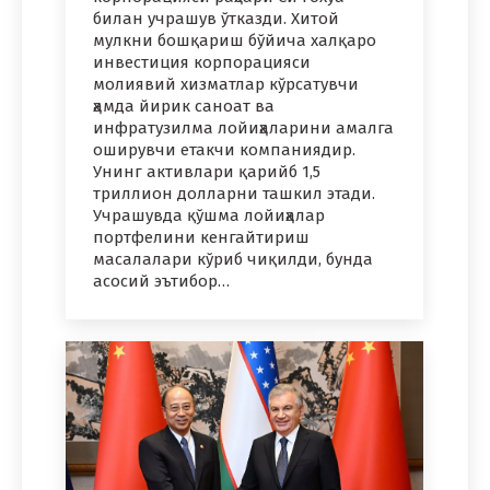
билан учрашув ўтказди. Хитой
мулкни бошқариш бўйича халқаро
инвестиция корпорацияси
молиявий хизматлар кўрсатувчи
ҳамда йирик саноат ва
инфратузилма лойиҳаларини амалга
оширувчи етакчи компаниядир.
Унинг активлари қарийб 1,5
триллион долларни ташкил этади.
Учрашувда қўшма лойиҳалар
портфелини кенгайтириш
масалалари кўриб чиқилди, бунда
асосий эътибор…