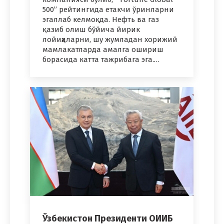
500” рейтингида етакчи ўринларни
эгаллаб келмоқда. Нефть ва газ
қазиб олиш бўйича йирик
лойиҳаларни, шу жумладан хорижий
мамлакатларда амалга ошириш
борасида катта тажрибага эга.…
Ўзбекистон Президенти ОИИБ