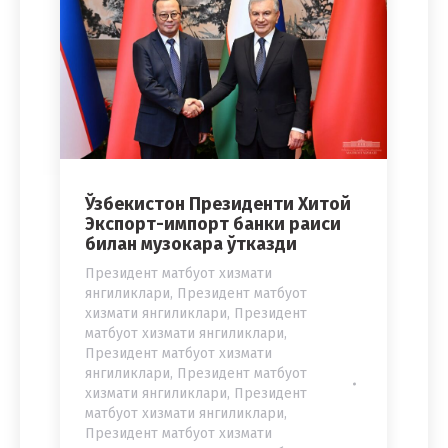
Ўзбекистон Президенти Хитой
Экспорт-импорт банки раиси
билан музокара ўтказди
Президент матбуот хизмати
янгиликлари
,
Президент матбуот
хизмати янгиликлари
,
Президент
матбуот хизмати янгиликлари
,
Президент матбуот хизмати
янгиликлари
,
Президент матбуот
хизмати янгиликлари
,
Президент
матбуот хизмати янгиликлари
,
Президент матбуот хизмати