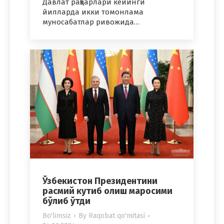
Давлат раҳбарлари кейинги
йилларда икки томонлама
муносабатлар ривожида…
Ўзбекистон Президентини
расмий кутиб олиш маросими
бўлиб ўтди
Bo'limsiz
By
Raqobat qo'mitasi