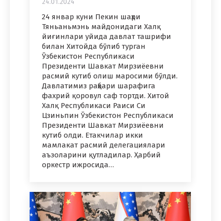
24.01.2024
24 январ куни Пекин шаҳри
Тяньаньмэнь майдонидаги Халқ
йиғинлари уйида давлат ташрифи
билан Хитойда бўлиб турган
Ўзбекистон Республикаси
Президенти Шавкат Мирзиёевни
расмий кутиб олиш маросими бўлди.
Давлатимиз раҳбари шарафига
фахрий қоровул саф тортди. Хитой
Халқ Республикаси Раиси Си
Цзиньпин Ўзбекистон Республикаси
Президенти Шавкат Мирзиёевни
кутиб олди. Етакчилар икки
мамлакат расмий делегациялари
аъзоларини қутладилар. Ҳарбий
оркестр ижросида…