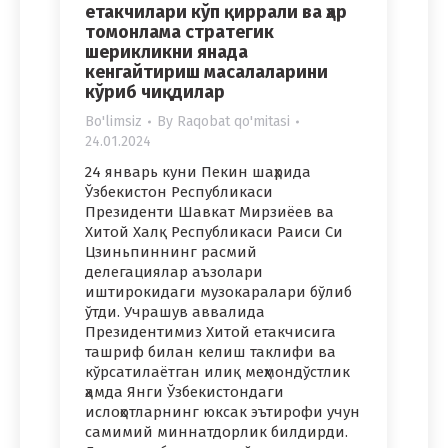
етакчилари кўп қиррали ва ҳар
томонлама стратегик
шерикликни янада
кенгайтириш масалаларини
кўриб чиқдилар
Bo'limsiz
By
Raqobat qo'mitasi
24.01.2024
24 январь куни Пекин шаҳрида
Ўзбекистон Республикаси
Президенти Шавкат Мирзиёев ва
Хитой Халқ Республикаси Раиси Си
Цзиньпиннинг расмий
делегациялар аъзолари
иштирокидаги музокаралари бўлиб
ўтди. Учрашув аввалида
Президентимиз Хитой етакчисига
ташриф билан келиш таклифи ва
кўрсатилаётган илиқ меҳмондўстлик
ҳамда Янги Ўзбекистондаги
ислоҳотларнинг юксак эътирофи учун
самимий миннатдорлик билдирди.