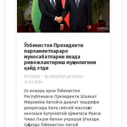
Ўзбекистон Президенти
парламентлараро
муносабатларни янада
ривожлантириш муҳимлигини
қайд этди
Bo'limsiz
By
Raqobat qo'mitasi
24.01.2024
24 январь куни Ўзбекистон
Республикаси Президенти Шавкат
Мирзиёев Хитойга давлат ташрифи
доирасида Халқ сиёсий маслаҳат
кенгаши Бутунхитой қўмитаси Раиси
Чжао Лэцзи билан учрашув ўтказди.
Суҳбатда Ўзбекистон-Хитой