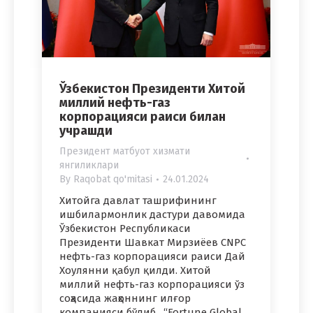
Ўзбекистон Президенти Хитой
миллий нефть-газ
корпорацияси раиси билан
учрашди
Президент матбуот хизмати
янгиликлари
By
Raqobat qo'mitasi
24.01.2024
Хитойга давлат ташрифининг
ишбилармонлик дастури давомида
Ўзбекистон Республикаси
Президенти Шавкат Мирзиёев CNPC
нефть-газ корпорацияси раиси Дай
Хоулянни қабул қилди. Хитой
миллий нефть-газ корпорацияси ўз
соҳасида жаҳоннинг илғор
компанияси бўлиб, “Fortune Global