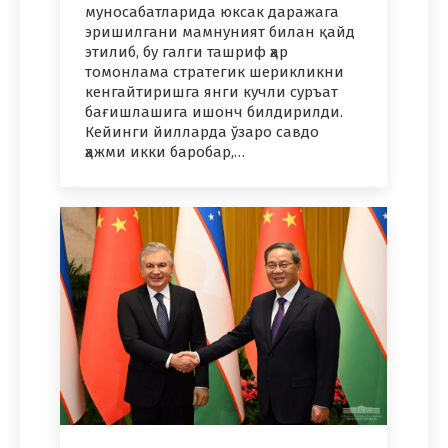
муносабатларида юксак даражага
эришилгани мамнуният билан қайд
этилиб, бу галги ташриф ҳар
томонлама стратегик шерикликни
кенгайтиришга янги кучли суръат
бағишлашига ишонч билдирилди.
Кейинги йилларда ўзаро савдо
ҳажми икки баробар,…