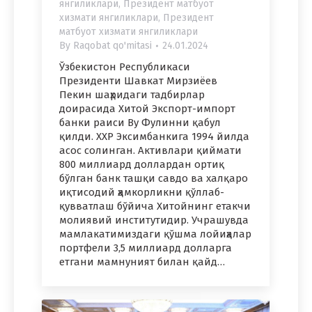
янгиликлари
,
Президент матбуот
хизмати янгиликлари
,
Президент
матбуот хизмати янгиликлари
By
Raqobat qo'mitasi
24.01.2024
Ўзбекистон Республикаси
Президенти Шавкат Мирзиёев
Пекин шаҳридаги тадбирлар
доирасида Хитой Экспорт-импорт
банки раиси Ву Фулинни қабул
қилди. ХХР Эксимбанкига 1994 йилда
асос солинган. Активлари қиймати
800 миллиард доллардан ортиқ
бўлган банк ташқи савдо ва халқаро
иқтисодий ҳамкорликни қўллаб-
қувватлаш бўйича Хитойнинг етакчи
молиявий институтидир. Учрашувда
мамлакатимиздаги қўшма лойиҳалар
портфели 3,5 миллиард долларга
етгани мамнуният билан қайд…