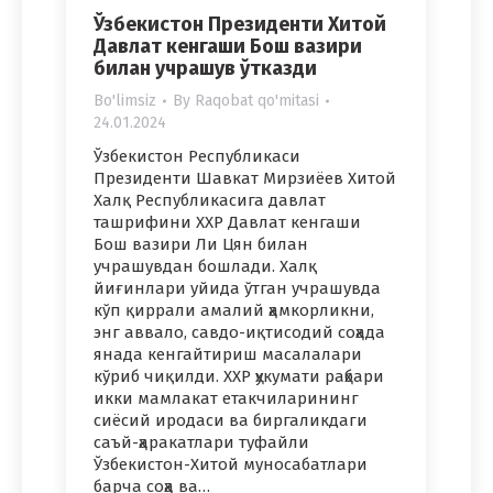
Ўзбекистон Президенти Хитой
Давлат кенгаши Бош вазири
билан учрашув ўтказди
Bo'limsiz
By
Raqobat qo'mitasi
24.01.2024
Ўзбекистон Республикаси
Президенти Шавкат Мирзиёев Хитой
Халқ Республикасига давлат
ташрифини ХХР Давлат кенгаши
Бош вазири Ли Цян билан
учрашувдан бошлади. Халқ
йиғинлари уйида ўтган учрашувда
кўп қиррали амалий ҳамкорликни,
энг аввало, савдо-иқтисодий соҳада
янада кенгайтириш масалалари
кўриб чиқилди. ХХР ҳукумати раҳбари
икки мамлакат етакчиларининг
сиёсий иродаси ва биргаликдаги
саъй-ҳаракатлари туфайли
Ўзбекистон-Хитой муносабатлари
барча соҳа ва…