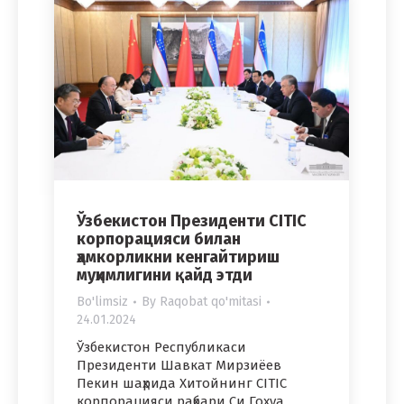
Ўзбекистон Президенти CITIC
корпорацияси билан
ҳамкорликни кенгайтириш
муҳимлигини қайд этди
Bo'limsiz
By
Raqobat qo'mitasi
24.01.2024
Ўзбекистон Республикаси
Президенти Шавкат Мирзиёев
Пекин шаҳрида Хитойнинг CITIC
корпорацияси раҳбари Си Гохуа