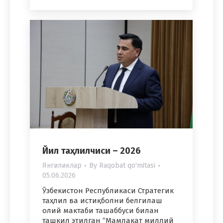
Йил таҳлилчиси – 2026
Янгиликлар
By
Raqobat qo'mitasi
05.06.2026
Ўзбекистон Республикаси Стратегик
таҳлил ва истиқболни белгилаш
олий мактаби ташаббуси билан
ташкил этилган “Мамлакат миллий