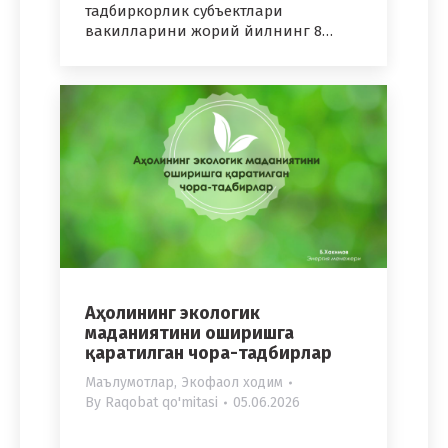
тадбиркорлик субъектлари
вакилларини жорий йилнинг 8…
Аҳолининг экологик
маданиятини оширишга
қаратилган чора-тадбирлар
Маълумотлар
,
Экофаол ходим
By
Raqobat qo'mitasi
05.06.2026