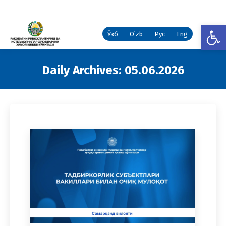
Open
Ўзб
Oʻzb
Рус
Eng
Daily Archives:
05.06.2026
You are here: