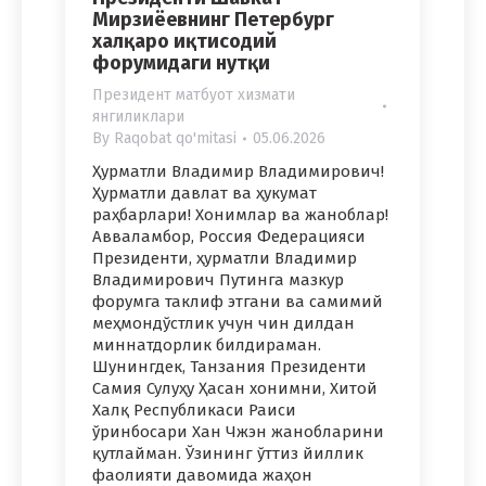
Мирзиёевнинг Петербург
халқаро иқтисодий
форумидаги нутқи
Президент матбуот хизмати
янгиликлари
By
Raqobat qo'mitasi
05.06.2026
Ҳурматли Владимир Владимирович!
Ҳурматли давлат ва ҳукумат
раҳбарлари! Хонимлар ва жаноблар!
Авваламбор, Россия Федерацияси
Президенти, ҳурматли Владимир
Владимирович Путинга мазкур
форумга таклиф этгани ва самимий
меҳмондўстлик учун чин дилдан
миннатдорлик билдираман.
Шунингдек, Танзания Президенти
Самия Сулуҳу Ҳасан хонимни, Хитой
Халқ Республикаси Раиси
ўринбосари Хан Чжэн жанобларини
қутлайман. Ўзининг ўттиз йиллик
фаолияти давомида жаҳон