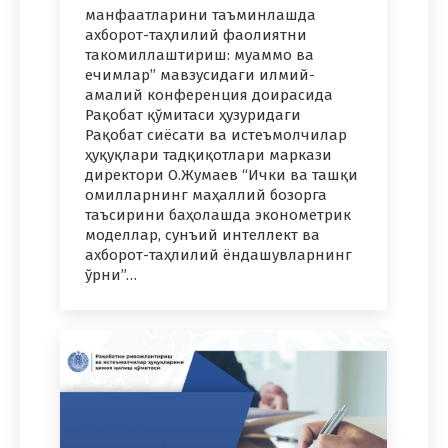
манфаатларини таъминлашда
ахборот-таҳлилий фаолиятни
такомиллаштириш: муаммо ва
ечимлар” мавзусидаги илмий-
амалий конференция доирасида
Рақобат қўмитаси ҳузуридаги
Рақобат сиёсати ва истеъмолчилар
ҳуқуқлари тадқиқотлари маркази
директори О.Жумаев “Ички ва ташқи
омилларнинг маҳаллий бозорга
таъсирини баҳолашда эконометрик
моделлар, сунъий интеллект ва
ахборот-таҳлилий ёндашувларнинг
ўрни”…