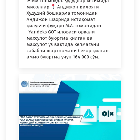
ечим топмоқда. Ҳудудлар кесимида
мисоллар
Андижон вилояти
Ҳудудий бошқарма томонидан
Андижон шаҳрида истиқомат
қилувчи фуқаро М.А. томонидан
“Yandeks GO” иловаси орқали
маҳсулот буюртма қилган ва
маҳсулот ўз вақтида келмагани
сабабли шартномани бекор қилган.
аммо буюртма учун 164 000 сўм…