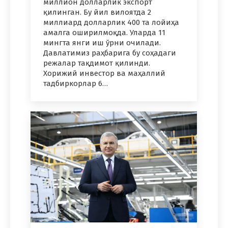
миллион долларлик экспорт
қилинган. Бу йил вилоятда 2
миллиард долларлик 400 та лойиҳа
амалга оширилмоқда. Уларда 11
мингта янги иш ўрни очилади.
Давлатимиз раҳбарига бу соҳадаги
режалар тақдимот қилинди.
Хорижий инвестор ва маҳаллий
тадбиркорлар 6…