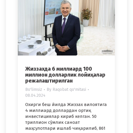
Жиззахда 6 миллиард 100
миллион долларлик лойиҳалар
режалаштирилган
Bo'limsiz
By
Raqobat qo'mitasi
08.04.2024
Охирги беш йилда Жиззах вилоятига
4 миллиард доллардан ортиқ
инвестициялар кириб келган. 50
триллион сўмлик саноат
маҳсулотлари ишлаб чиқарилиб, 861