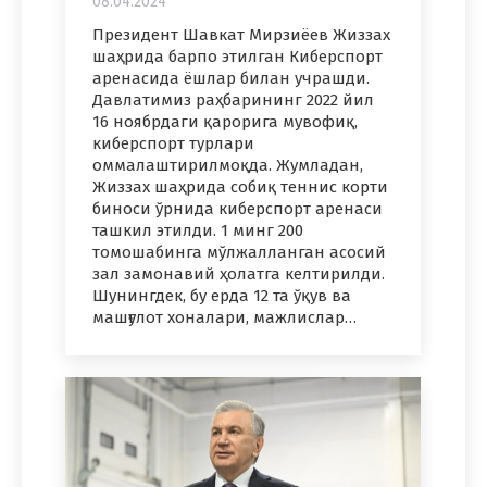
08.04.2024
Президент Шавкат Мирзиёев Жиззах
шаҳрида барпо этилган Киберспорт
аренасида ёшлар билан учрашди.
Давлатимиз раҳбарининг 2022 йил
16 ноябрдаги қарорига мувофиқ,
киберспорт турлари
оммалаштирилмоқда. Жумладан,
Жиззах шаҳрида собиқ теннис корти
биноси ўрнида киберспорт аренаси
ташкил этилди. 1 минг 200
томошабинга мўлжалланган асосий
зал замонавий ҳолатга келтирилди.
Шунингдек, бу ерда 12 та ўқув ва
машғулот хоналари, мажлислар…