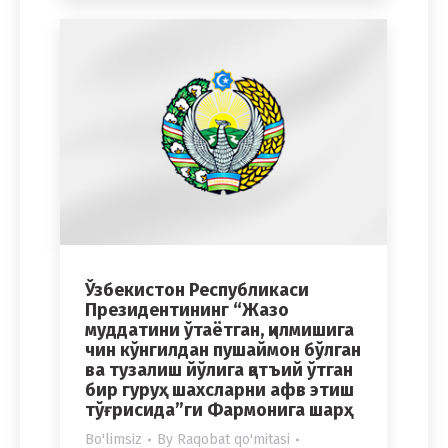
Ўзбекистон Республикаси
Президентининг “Жазо
муддатини ўтаётган, қилмишига
чин кўнгилдан пушаймон бўлган
ва тузалиш йўлига қатъий ўтган
бир гуруҳ шахсларни афв этиш
тўғрисида”ги Фармонига шарҳ
Bo'limsiz
By
Raqobat qo'mitasi