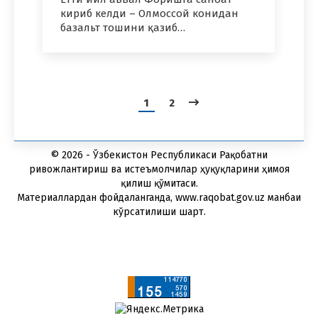
кириб келди – Олмоссой конидан
базальт тошини қазиб…
1
2
© 2026 - Ўзбекистон Республикаси Рақобатни
ривожлантириш ва истеъмолчилар ҳуқуқларини ҳимоя
қилиш қўмитаси.
Материаллардан фойдаланганда, www.raqobat.gov.uz манбаи
кўрсатилиши шарт.