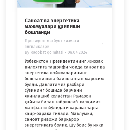
Саноат ва энергетика
мажмуалари қурилиши
бошланди
Президент матбуот хизмати
янгиликлари
By
Raqobat qo'mitasi
08.04.2024
Ўзбекистон Президентининг Жиззах
вилоятига ташрифи чоғида саноат ва
энергетика лойиҳаларининг
бошланишига бағишланган маросим
бўлди. Давлатимиз раҳбари
сўзининг бошида барчани
яқинлашиб келаётган Рамазон
ҳайити билан табриклаб, халқимиз
манфаати йўлидаги ҳаракатларга
хайр-барака тилади. Маълумки,
саноат ривожи барқарор
энергетикага боғлиқ. Шу боис бу икки