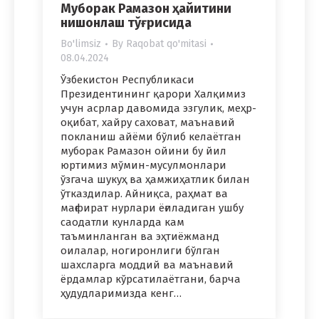
Муборак Рамазон ҳайитини
нишонлаш тўғрисида
Bo'limsiz
By
Raqobat qo'mitasi
08.04.2024
Ўзбекистон Республикаси
Президентининг қарори Халқимиз
учун асрлар давомида эзгулик, меҳр-
оқибат, хайру саховат, маънавий
покланиш айёми бўлиб келаётган
муборак Рамазон ойини бу йил
юртимиз мўмин-мусулмонлари
ўзгача шукуҳ ва ҳамжиҳатлик билан
ўтказдилар. Айниқса, раҳмат ва
мағфират нурлари ёғиладиган ушбу
саодатли кунларда кам
таъминланган ва эҳтиёжманд
оилалар, ногиронлиги бўлган
шахсларга моддий ва маънавий
ёрдамлар кўрсатилаётгани, барча
ҳудудларимизда кенг…