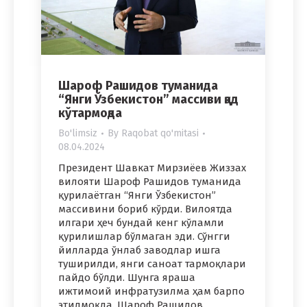
Шароф Рашидов туманида
“Янги Ўзбекистон” массиви қад
кўтармоқда
Bo'limsiz
By
Raqobat qo'mitasi
08.04.2024
Президент Шавкат Мирзиёев Жиззах
вилояти Шароф Рашидов туманида
қурилаётган “Янги Ўзбекистон”
массивини бориб кўрди. Вилоятда
илгари ҳеч бундай кенг кўламли
қурилишлар бўлмаган эди. Сўнгги
йилларда ўнлаб заводлар ишга
туширилди, янги саноат тармоқлари
пайдо бўлди. Шунга яраша
ижтимоий инфратузилма ҳам барпо
этилмоқда. Шароф Рашидов