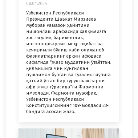
08.04.2024
Ўзбекистон Республикаси
Президенти Шавкат Мирзиёев
Муборак Рамазон ҳайитини
нишонлаш арафасида халқимизга
хос эзгулик, бағрикенглик,
инсонпарварлик, меҳр-оқибат ва
кечиримли бўлиш каби олижаноб
фазилатларнинг ёрқин ифодаси
сифатида “Жазо муддатини ўтаётган,
қилмишига чин кўнгилдан
пушаймон бўлган ва тузалиш йўлига
қатъий ўтган бир гуруҳ шахсларни
афв этиш тўғрисида”ги Фармонни
имзолади. Фармонга мувофиқ,
Ўзбекистон Республикаси
Конституциясининг 109-моддаси 23-
бандига асосан жазо…