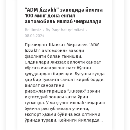
“ADM Jizzakh” заводида йилига
100 минг дона енгил
автомобиль ишлаб чиқарилади
Bo'limsiz
By
Raqobat qo'mitasi
08.04.2024
Президент Шавкат Мирзиёев “ADM
Jizzakh” автомобиль заводи
фаолияти билан танишди.
Олдинлари Жиззах вилояти саноат
кўрсаткичлари энг паст бўлган
ҳудудлардан бири эди. Бугунги кунда
ҳар бир туманга саноат кириб борди.
Вилоят саноатини
ривожлантиришда “Жиззах” эркин
иқтисодий зонаси катта ўрин
тутмоқда. У маҳсулот ишлаб чиқариш
бўйича республикада учинчи,
экспорт ҳажми бўйича эса олтинчи
ўринда туради. Кейинги йилларда…