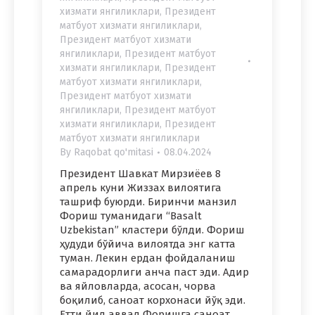
хизмати янгиликлари
,
Президент
матбуот хизмати янгиликлари
,
Президент матбуот хизмати
янгиликлари
,
Президент матбуот
хизмати янгиликлари
,
Президент
матбуот хизмати янгиликлари
,
Президент матбуот хизмати
янгиликлари
,
Президент матбуот
хизмати янгиликлари
,
Президент
матбуот хизмати янгиликлари
By
Raqobat qo'mitasi
08.04.2024
Президент Шавкат Мирзиёев 8
апрель куни Жиззах вилоятига
ташриф буюрди. Биринчи манзил
Фориш туманидаги “Basalt
Uzbekistan” кластери бўлди. Фориш
ҳудуди бўйича вилоятда энг катта
туман. Лекин ердан фойдаланиш
самарадорлиги анча паст эди. Адир
ва яйловларда, асосан, чорва
боқилиб, саноат корхонаси йўқ эди.
Етти йил аввал Форишга саноат