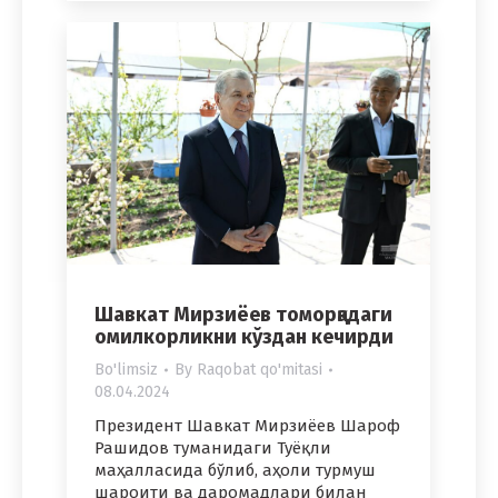
Шавкат Мирзиёев томорқадаги
омилкорликни кўздан кечирди
Bo'limsiz
By
Raqobat qo'mitasi
08.04.2024
Президент Шавкат Мирзиёев Шароф
Рашидов туманидаги Туёқли
маҳалласида бўлиб, аҳоли турмуш
шароити ва даромадлари билан