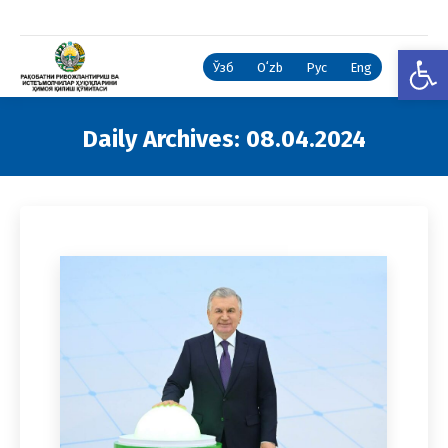
Open
Ўзб
Oʻzb
Рус
Eng
Daily Archives:
08.04.2024
You are here: