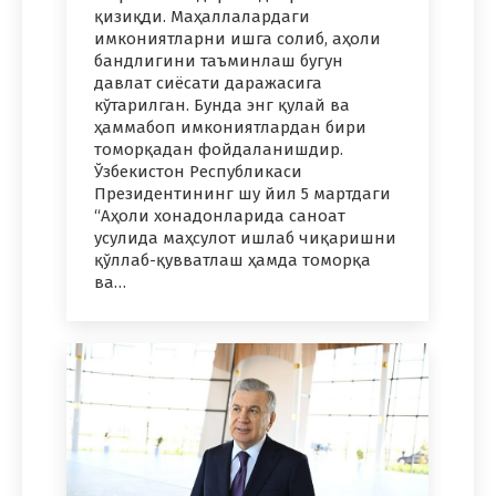
қизиқди. Маҳаллалардаги
имкониятларни ишга солиб, аҳоли
бандлигини таъминлаш бугун
давлат сиёсати даражасига
кўтарилган. Бунда энг қулай ва
ҳаммабоп имкониятлардан бири
томорқадан фойдаланишдир.
Ўзбекистон Республикаси
Президентининг шу йил 5 мартдаги
“Аҳоли хонадонларида саноат
усулида маҳсулот ишлаб чиқаришни
қўллаб-қувватлаш ҳамда томорқа
ва…