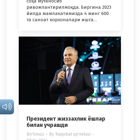
соҳа мутаносиб
ривожлантирилмоқда. Биргина 2023
йилда мамлакатимизда 4 минг 600
та саноат корхоналари ишга…
Президент жиззахлик ёшлар
билан учрашди
Bo'limsiz
By
Raqobat qo'mitasi