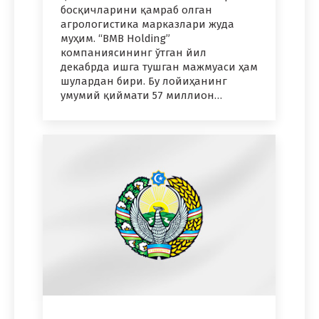
босқичларини қамраб олган
агрологистика марказлари жуда
муҳим. “BMB Holding”
компаниясининг ўтган йил
декабрда ишга тушган мажмуаси ҳам
шулардан бири. Бу лойиҳанинг
умумий қиймати 57 миллион…