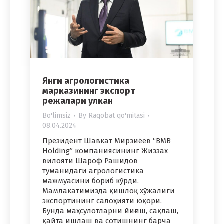
Янги агрологистика
марказининг экспорт
режалари улкан
Bo'limsiz
By
Raqobat qo'mitasi
08.04.2024
Президент Шавкат Мирзиёев “BMB
Holding” компаниясининг Жиззах
вилояти Шароф Рашидов
туманидаги агрологистика
мажмуасини бориб кўрди.
Мамлакатимизда қишлоқ хўжалиги
экспортининг салоҳияти юқори.
Бунда маҳсулотларни йиғиш, сақлаш,
қайта ишлаш ва сотишнинг барча