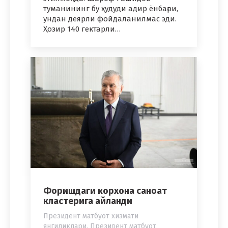
туманининг бу ҳудуди адир ёнбағри,
ундан деярли фойдаланилмас эди.
Ҳозир 140 гектарли…
Форишдаги корхона саноат
кластерига айланди
Президент матбуот хизмати
янгиликлари
,
Президент матбуот