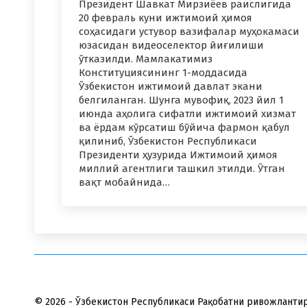
Президент Шавкат Мирзиёев раислигида
20 февраль куни ижтимоий ҳимоя
соҳасидаги устувор вазифалар муҳокамаси
юзасидан видеоселектор йиғилиши
ўтказилди. Мамлакатимиз
Конституциясининг 1-моддасида
Ўзбекистон ижтимоий давлат экани
белгиланган. Шунга мувофиқ, 2023 йил 1
июнда аҳолига сифатли ижтимоий хизмат
ва ёрдам кўрсатиш бўйича фармон қабул
қилиниб, Ўзбекистон Республикаси
Президенти ҳузурида Ижтимоий ҳимоя
миллий агентлиги ташкил этилди. Ўтган
вақт мобайнида…
© 2026 - Ўзбекистон Республикаси Рақобатни ривожланти