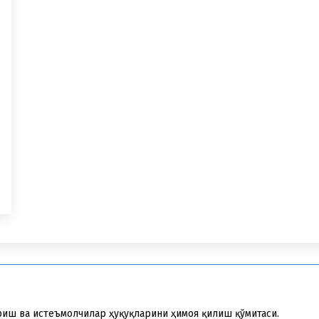
риш ва истеъмолчилар ҳуқуқларини ҳимоя қилиш қўмитаси.