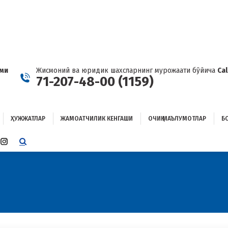
ҲУЖЖАТЛАР
ЖАМОАТЧИЛИК КЕНГАШИ
ОЧИҚ МАЪЛУМОТЛАР
ОҒЛАНИШ
ами
Жисмоний ва юридик шахсларнинг мурожаати бўйича
Ca
71-207-48-00 (1159)
ҲУЖЖАТЛАР
ЖАМОАТЧИЛИК КЕНГАШИ
ОЧИҚ МАЪЛУМОТЛАР
Б
E
TTER
INSTAGRAM
E
PAGE
ENS
OPENS
IN
W
NEW
W
NDOW
WINDOW