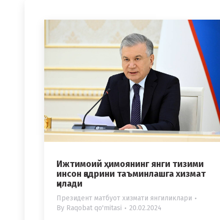
Ижтимоий ҳимоянинг янги тизими
инсон қадрини таъминлашга хизмат
қилади
Президент матбуот хизмати янгиликлари
By
Raqobat qo'mitasi
20.02.2024