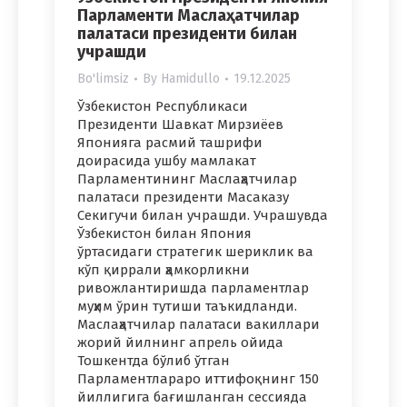
Парламенти Маслаҳатчилар
палатаси президенти билан
учрашди
Bo'limsiz
By
Hamidullo
19.12.2025
Ўзбекистон Республикаси
Президенти Шавкат Мирзиёев
Японияга расмий ташрифи
доирасида ушбу мамлакат
Парламентининг Маслаҳатчилар
палатаси президенти Масаказу
Секигучи билан учрашди. Учрашувда
Ўзбекистон билан Япония
ўртасидаги стратегик шериклик ва
кўп қиррали ҳамкорликни
ривожлантиришда парламентлар
муҳим ўрин тутиши таъкидланди.
Маслаҳатчилар палатаси вакиллари
жорий йилнинг апрель ойида
Тошкентда бўлиб ўтган
Парламентлараро иттифоқнинг 150
йиллигига бағишланган сессияда