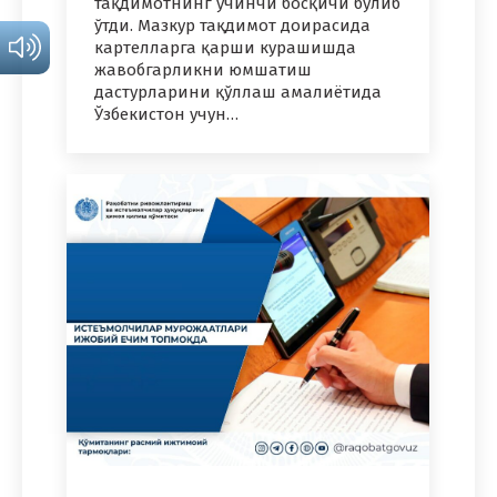
тақдимотнинг учинчи босқичи бўлиб
ўтди. Мазкур тақдимот доирасида
картелларга қарши курашишда
жавобгарликни юмшатиш
дастурларини қўллаш амалиётида
Ўзбекистон учун…