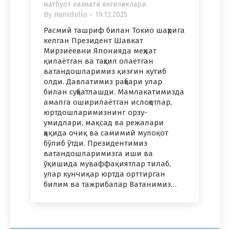
матбуот хизмати янгиликлари
By
Hamidullo
19.12.2025
Расмий ташриф билан Токио шаҳрига
келган Президент Шавкат
Мирзиёевни Японияда меҳнат
қилаётган ва таҳсил олаётган
ватандошларимиз қизғин кутиб
олди. Давлатимиз раҳбари улар
билан суҳбатлашди. Мамлакатимизда
амалга оширилаётган ислоҳотлар,
юртдошларимизнинг орзу-
умидлари, мақсад ва режалари
ҳақида очиқ ва самимий мулоқот
бўлиб ўтди. Президентимиз
ватандошларимизга иши ва
ўқишида муваффақиятлар тилаб,
улар кунчиқар юртда орттирган
билим ва тажрибалар Ватанимиз…