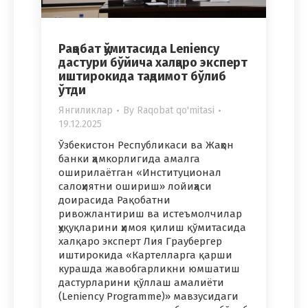
Рақобат қўмитасида Leniency
дастури бўйича халқаро эксперт
иштирокида тақдимот бўлиб
ўтди
Янгиликлар
By
Raqobat qo'mitasi
19.12.2025
Ўзбекистон Республикаси ва Жаҳон
банки ҳамкорлигида амалга
оширилаётган «Институционал
салоҳиятни ошириш» лойиҳаси
доирасида Рақобатни
ривожлантириш ва истеъмолчилар
ҳуқуқларини ҳимоя қилиш қўмитасида
халқаро эксперт Лия Граубергер
иштирокида «Картелларга қарши
курашда жавобгарликни юмшатиш
дастурларини қўллаш амалиёти
(Leniency Programme)» мавзусидаги