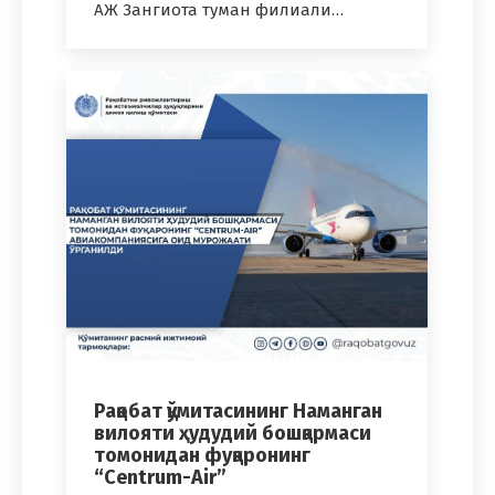
АЖ Зангиота туман филиали…
Рақобат қўмитасининг Наманган
вилояти ҳудудий бошқармаси
томонидан фуқаронинг
“Centrum-Air”