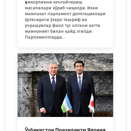
ҳамкорликни кенгайтириш
масалалари кўриб чиқилди. Икки
мамлакат парламент делегациялари
ўртасидаги ўзаро ташриф ва
учрашувлар фаол тус олгани катта
мамнуният билан қайд этилди.
Парламентларда…
Ўзбекистон Президенти Япония