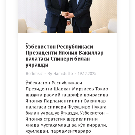
Ўзбекистон Республикаси
Президенти Япония Вакиллар
палатаси Спикери билан
учрашди
Bo'limsiz
By
Hamidullo
19.12.2025
Ўзбекистон Республикаси
Президенти Шавкат Мирзиёев Токио
шаҳрига расмий ташрифи доирасида
Япония Парламентининг Вакиллар
палатаси спикери Фукуширо Нукага
билан учрашув ўтказди. Ўзбекистон –
Япония стратегик шериклигини
янада мустаҳкамлаш ва кўп қиррали,
жумладан, парламентлараро