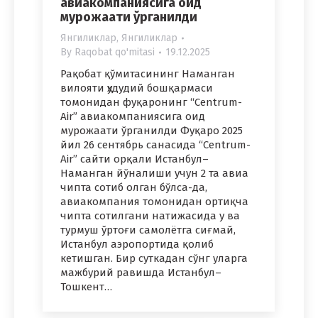
авиакомпаниясига оид
мурожаати ўрганилди
Янгиликлар
,
Янгиликлар
By
Raqobat qo'mitasi
19.12.2025
Рақобат қўмитасининг Наманган
вилояти ҳудудий бошқармаси
томонидан фуқаронинг “Centrum-
Air” авиакомпаниясига оид
мурожаати ўрганилди Фуқаро 2025
йил 26 сентябрь санасида “Centrum-
Air” сайти орқали Истанбул–
Наманган йўналиши учун 2 та авиа
чипта сотиб олган бўлса-да,
авиакомпания томонидан ортиқча
чипта сотилгани натижасида у ва
турмуш ўртоғи самолётга сиғмай,
Истанбул аэропортида қолиб
кетишган. Бир суткадан сўнг уларга
мажбурий равишда Истанбул–
Тошкент…