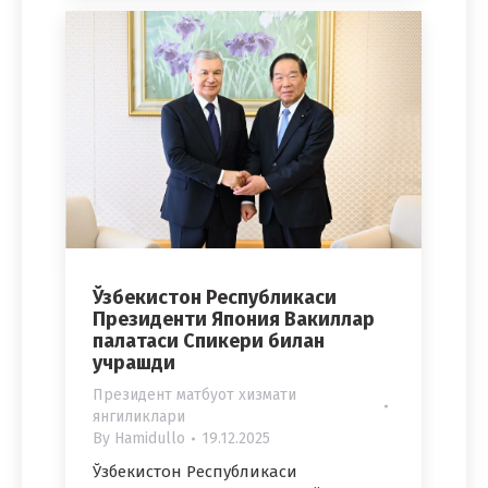
Ўзбекистон Республикаси
Президенти Япония Вакиллар
палатаси Спикери билан
учрашди
Президент матбуот хизмати
янгиликлари
By
Hamidullo
19.12.2025
Ўзбекистон Республикаси