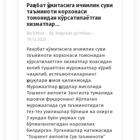
Рақобат қўмитасига ичимлик суви
таъминоти корхонаси
томонидан кўрсатилаётган
хизматлар…
Bo'limsiz
By
Raqobat qo'mitasi
19.12.2025
Рақобат қўмитасига ичимлик суви
таъминоти корхонаси томонидан
кўрсатилаётган хизматлар юзасидан
келиб тушаётган мурожаатлар кўриб
чиқилиб, истеъмолчиларнинг
ҳуқуқлари ҳимоя қилинмоқда.
Мурожаатлар ҳудудлар мисолида
Тошкент вилояти Зангиота туманида
яшовчи фуқаронинг йўллаган
мурожаатида сув таъминотидаги
тез-тез узилишлар бўлиши ва охирги
3 кундан буён умуман сув
бўлмаганлигидан норозилик
билдирган. Ўрганишлар натижасида
“Тошкент вилояти Сув таъминоти”