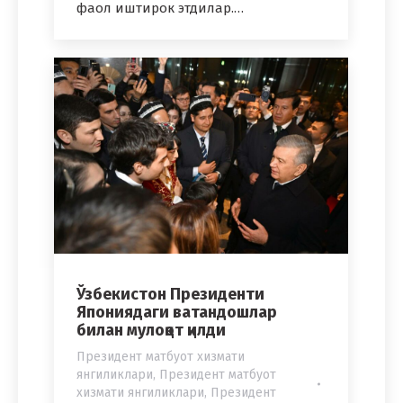
фаол иштирок этдилар.…
Ўзбекистон Президенти
Япониядаги ватандошлар
билан мулоқот қилди
Президент матбуот хизмати
янгиликлари
,
Президент матбуот
хизмати янгиликлари
,
Президент