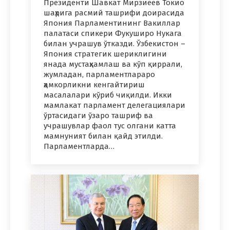
Президенти Шавкат Мирзиёев Токио
шаҳрига расмий ташрифи доирасида
Япония Парламентининг Вакиллар
палатаси спикери Фукуширо Нукага
билан учрашув ўтказди. Ўзбекистон –
Япония стратегик шериклигини
янада мустаҳкамлаш ва кўп қиррали,
жумладан, парламентлараро
ҳамкорликни кенгайтириш
масалалари кўриб чиқилди. Икки
мамлакат парламент делегациялари
ўртасидаги ўзаро ташриф ва
учрашувлар фаол тус олгани катта
мамнуният билан қайд этилди.
Парламентларда…