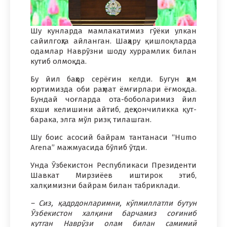
Шу кунларда мамлакатимиз гўёки улкан
сайилгоҳга айланган. Шаҳару қишлоқларда
одамлар Наврўзни шоду хуррамлик билан
кутиб олмоқда.
Бу йил баҳор серёғин келди. Бугун ҳам
юртимизда оби раҳмат ёмғирлари ёғмоқда.
Бундай чоғларда ота-боболаримиз йил
яхши келишини айтиб, деҳқончиликка қут-
барака, элга мўл ризқ тилашган.
Шу боис асосий байрам тантанаси “Humo
Arena” мажмуасида бўлиб ўтди.
Унда Ўзбекистон Республикаси Президенти
Шавкат Мирзиёев иштирок этиб,
халқимизни байрам билан табриклади.
– Сиз, қадрдонларимни, кўпмиллатли бутун
Ўзбекистон халқини барчамиз соғиниб
кутган Наврўзи олам билан самимий