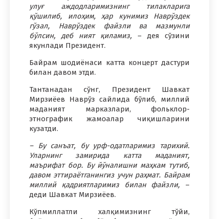
улуғ аждодларимизнинг тилакларига
қўшилиб, илоҳим, ҳар кунимиз Наврўздек
гўзал, Наврўздек файзли ва мазмунли
бўлсин, деб ният қиламиз,
– дея сўзини
якунлади Президент.
Байрам шодиёнаси катта концерт дастури
билан давом этди.
Тантанадан сўнг, Президент Шавкат
Мирзиёев Наврўз сайлида бўлиб, миллий
маданият марказлари, фольклор-
этнографик жамоалар чиқишларини
кузатди.
– Бу санъат, бу урф-одатларимиз тарихий.
Уларнинг замирида катта маданият,
маърифат бор. Бу йўналишни маҳкам тутиб,
давом эттираётганингиз учун раҳмат. Байрам
миллий қадриятларимиз билан файзли,
–
деди Шавкат Мирзиёев.
Кўпмиллатли халқимизнинг тўйи,