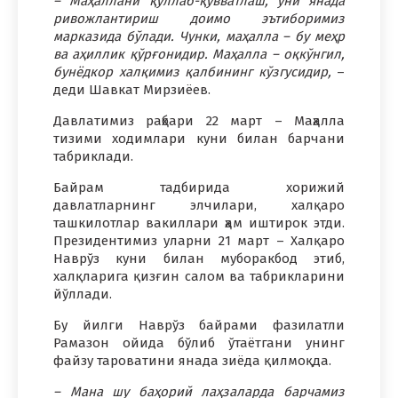
– Маҳаллани қўллаб-қувватлаш, уни янада
ривожлантириш доимо эътиборимиз
марказида бўлади. Чунки, маҳалла – бу меҳр
ва аҳиллик қўрғонидир. Маҳалла – оқкўнгил,
бунёдкор халқимиз қалбининг кўзгусидир,
–
деди Шавкат Мирзиёев.
Давлатимиз раҳбари 22 март – Маҳалла
тизими ходимлари куни билан барчани
табриклади.
Байрам тадбирида хорижий
давлатларнинг элчилари, халқаро
ташкилотлар вакиллари ҳам иштирок этди.
Президентимиз уларни 21 март – Халқаро
Наврўз куни билан муборакбод этиб,
халқларига қизғин салом ва табрикларини
йўллади.
Бу йилги Наврўз байрами фазилатли
Рамазон ойида бўлиб ўтаётгани унинг
файзу тароватини янада зиёда қилмоқда.
– Мана шу баҳорий лаҳзаларда барчамиз