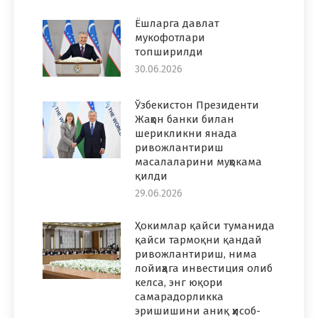
Ёшларга давлат
мукофотлари
топширилди
30.06.2026
Ўзбекистон Президенти
Жаҳон банки билан
шерикликни янада
ривожлантириш
масалаларини муҳокама
қилди
29.06.2026
Ҳокимлар қайси туманида
қайси тармоқни қандай
ривожлантириш, нима
лойиҳага инвестиция олиб
келса, энг юқори
самарадорликка
эришишини аниқ ҳисоб-