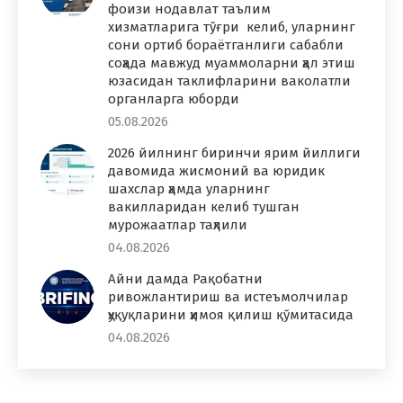
фоизи нодавлат таълим
хизматларига тўғри келиб, уларнинг
сони ортиб бораётганлиги сабабли
соҳада мавжуд муаммоларни ҳал этиш
юзасидан таклифларини ваколатли
органларга юборди
05.08.2026
2026 йилнинг биринчи ярим йиллиги
давомида жисмоний ва юридик
шахслар ҳамда уларнинг
вакилларидан келиб тушган
мурожаатлар таҳлили
04.08.2026
Айни дамда Рақобатни
ривожлантириш ва истеъмолчилар
ҳуқуқларини ҳимоя қилиш қўмитасида
04.08.2026