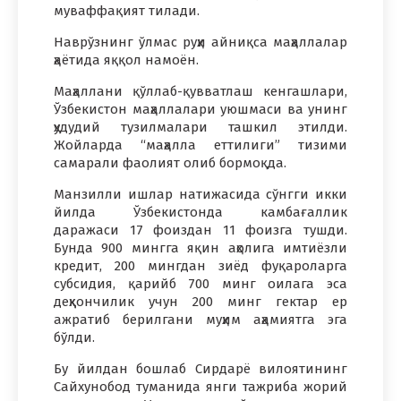
муваффақият тилади.
Наврўзнинг ўлмас руҳи айниқса маҳаллалар
ҳаётида яққол намоён.
Маҳаллани қўллаб-қувватлаш кенгашлари,
Ўзбекистон маҳаллалари уюшмаси ва унинг
ҳудудий тузилмалари ташкил этилди.
Жойларда “маҳалла еттилиги” тизими
самарали фаолият олиб бормоқда.
Манзилли ишлар натижасида сўнгги икки
йилда Ўзбекистонда камбағаллик
даражаси 17 фоиздан 11 фоизга тушди.
Бунда 900 мингга яқин аҳолига имтиёзли
кредит, 200 мингдан зиёд фуқароларга
субсидия, қарийб 700 минг оилага эса
деҳқончилик учун 200 минг гектар ер
ажратиб берилгани муҳим аҳамиятга эга
бўлди.
Бу йилдан бошлаб Сирдарё вилоятининг
Сайхунобод туманида янги тажриба жорий