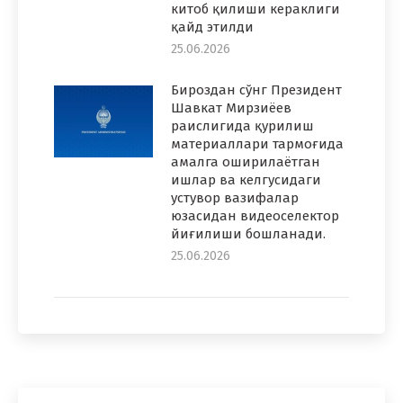
китоб қилиши кераклиги
қайд этилди
25.06.2026
Бироздан сўнг Президент
Шавкат Мирзиёев
раислигида қурилиш
материаллари тармоғида
амалга оширилаётган
ишлар ва келгусидаги
устувор вазифалар
юзасидан видеоселектор
йиғилиши бошланади.
25.06.2026