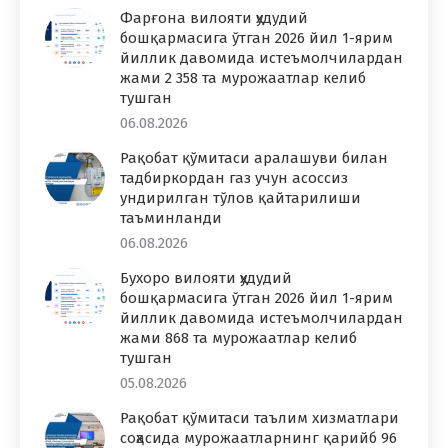
Фарғона вилояти ҳудудий
бошқармасига ўтган 2026 йил 1-ярим
йиллик давомида истеъмолчилардан
жами 2 358 та мурожаатлар келиб
тушган
06.08.2026
Рақобат қўмитаси аралашуви билан
тадбиркордан газ учун асоссиз
ундирилган тўлов қайтарилиши
таъминланди
06.08.2026
Бухоро вилояти ҳудудий
бошқармасига ўтган 2026 йил 1-ярим
йиллик давомида истеъмолчилардан
жами 868 та мурожаатлар келиб
тушган
05.08.2026
Рақобат қўмитаси таълим хизматлари
соҳасида мурожаатларнинг қарийб 96