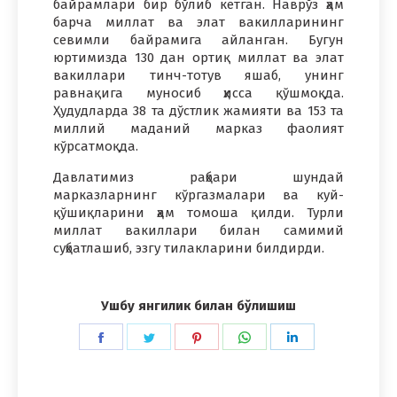
байрамлари бир бўлиб кетган. Наврўз ҳам
барча миллат ва элат вакилларининг
севимли байрамига айланган. Бугун
юртимизда 130 дан ортиқ миллат ва элат
вакиллари тинч-тотув яшаб, унинг
равнақига муносиб ҳисса қўшмоқда.
Ҳудудларда 38 та дўстлик жамияти ва 153 та
миллий маданий марказ фаолият
кўрсатмоқда.
Давлатимиз раҳбари шундай
марказларнинг кўргазмалари ва куй-
қўшиқларини ҳам томоша қилди. Турли
миллат вакиллари билан самимий
суҳбатлашиб, эзгу тилакларини билдирди.
Ушбу янгилик билан бўлишиш
Share
Share
Share
Share
Share
on
on
on
on
on
Facebook
Twitter
Pinterest
WhatsApp
LinkedIn