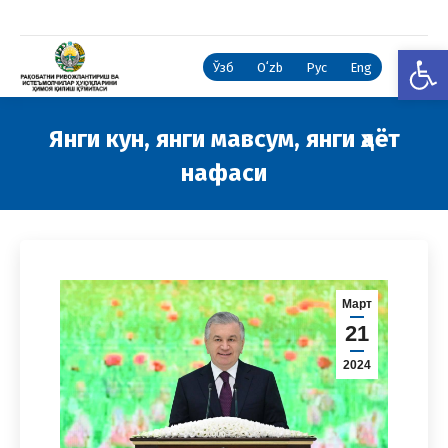
Open
Ўзб
Oʻzb
Рус
Eng
Янги кун, янги мавсум, янги ҳаёт
нафаси
You are here:
Март
21
2024