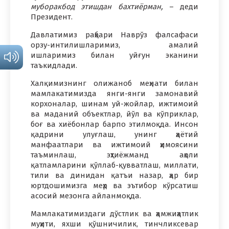
муборакбод этишдан бахтиёрман,
– деди
Президент.
Давлатимиз раҳбари Наврўз фалсафаси
орзу-интилишларимиз, амалий
ишларимиз билан уйғун эканини
таъкидлади.
Халқимизнинг олижаноб меҳнати билан
мамлакатимизда янги-янги замонавий
корхоналар, шинам уй-жойлар, ижтимоий
ва маданий объектлар, йўл ва кўприклар,
боғ ва хиёбонлар барпо этилмоқда. Инсон
қадрини улуғлаш, унинг ҳаётий
манфаатлари ва ижтимоий ҳимоясини
таъминлаш, эҳтиёжманд аҳоли
қатламларини қўллаб-қувватлаш, миллати,
тили ва динидан қатъи назар, ҳар бир
юртдошимизга меҳр ва эътибор кўрсатиш
асосий мезонга айланмоқда.
Мамлакатимиздаги дўстлик ва ҳамжиҳатлик
муҳити, яхши қўшничилик, тинчликсевар