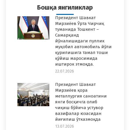
Бошқа янгиликлар
Президент Шавкат
Мирзиёев Ўрта Чирчиқ
туманида Тошкент –
Самарқанд
йўналишидаги пуллик
муқобил автомобиль йўли
қурилишига тамал тоши
қўйиш маросимида
иштирок этмоқда.
22.07.2026
Президент Шавкат
Мирзиёев қора
металлургия саноатини
янги босқичга олиб
чиқиш бўйича устувор
вазифалар юзасидан
йиғилиш ўтказмоқда
13.07.2026