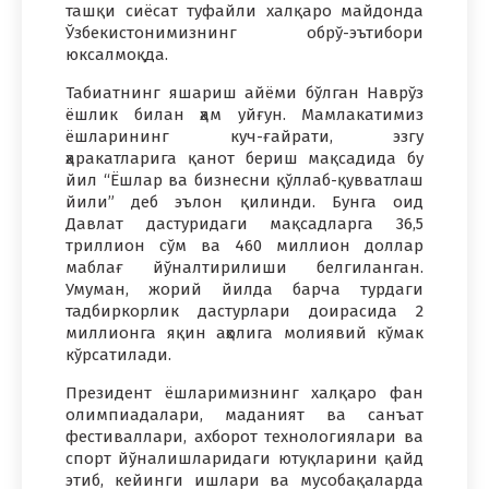
ташқи сиёсат туфайли халқаро майдонда
Ўзбекистонимизнинг обрў-эътибори
юксалмоқда.
Табиатнинг яшариш айёми бўлган Наврўз
ёшлик билан ҳам уйғун. Мамлакатимиз
ёшларининг куч-ғайрати, эзгу
ҳаракатларига қанот бериш мақсадида бу
йил “Ёшлар ва бизнесни қўллаб-қувватлаш
йили” деб эълон қилинди. Бунга оид
Давлат дастуридаги мақсадларга 36,5
триллион сўм ва 460 миллион доллар
маблағ йўналтирилиши белгиланган.
Умуман, жорий йилда барча турдаги
тадбиркорлик дастурлари доирасида 2
миллионга яқин аҳолига молиявий кўмак
кўрсатилади.
Президент ёшларимизнинг халқаро фан
олимпиадалари, маданият ва санъат
фестиваллари, ахборот технологиялари ва
спорт йўналишларидаги ютуқларини қайд
этиб, кейинги ишлари ва мусобақаларда