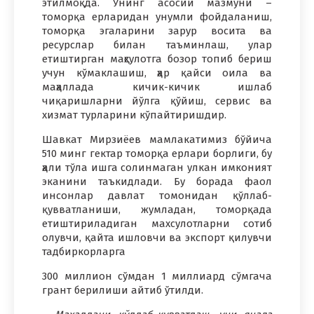
этилмоқда. Унинг асосий мазмуни –
томорқа ерларидан унумли фойдаланиш,
томорқа эгаларини зарур восита ва
ресурслар билан таъминлаш, улар
етиштирган маҳсулотга бозор топиб бериш
учун кўмаклашиш, ҳар қайси оила ва
маҳаллада кичик-кичик ишлаб
чиқаришларни йўлга қўйиш, сервис ва
хизмат турларини кўпайтиришдир.
Шавкат Мирзиёев мамлакатимиз бўйича
510 минг гектар томорқа ерлари борлиги, бу
ҳали тўла ишга солинмаган улкан имконият
эканини таъкидлади. Бу борада фаол
инсонлар давлат томонидан қўллаб-
қувватланиши, жумладан, томорқада
етиштириладиган махсулотларни сотиб
олувчи, қайта ишловчи ва экспорт қилувчи
тадбиркорларга
300 миллион сўмдан 1 миллиард сўмгача
грант берилиши айтиб ўтилди.