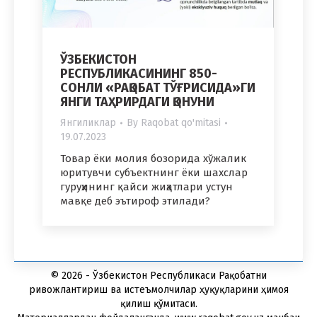
ЎЗБEКИСТОН
РEСПУБЛИКАСИНИНГ 850-
СОНЛИ «РАҚОБАТ ТЎҒРИСИДА»ГИ
ЯНГИ ТАҲРИРДАГИ ҚОНУНИ
Янгиликлар
By
Raqobat qo'mitasi
19.07.2023
Товар ёки молия бозорида хўжалик
юритувчи субъектнинг ёки шахслар
гуруҳининг қайси жиҳатлари устун
мавқе деб эътироф этилади?
© 2026 - Ўзбекистон Республикаси Рақобатни
ривожлантириш ва истеъмолчилар ҳуқуқларини ҳимоя
қилиш қўмитаси.