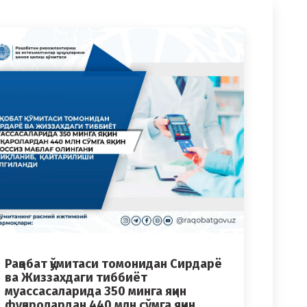
Рақобат қўмитаси томонидан Сирдарё
ва Жиззахдаги тиббиёт
муассасаларида 350 минга яқин
фуқаролардан 440 млн сўмга яқин