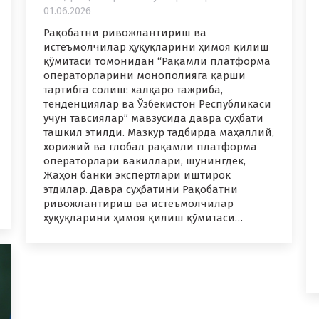
01.06.2026
Рақобатни ривожлантириш ва
истеъмолчилар ҳуқуқларини ҳимоя қилиш
қўмитаси томонидан “Рақамли платформа
операторларини монополияга қарши
тартибга солиш: халқаро тажриба,
тенденциялар ва Ўзбекистон Республикаси
учун тавсиялар” мавзусида давра суҳбати
ташкил этилди. Мазкур тадбирда маҳаллий,
хорижий ва глобал рақамли платформа
операторлари вакиллари, шунингдек,
Жаҳон банки экспертлари иштирок
этдилар. Давра суҳбатини Рақобатни
ривожлантириш ва истеъмолчилар
ҳуқуқларини ҳимоя қилиш қўмитаси…