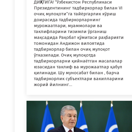
ДИҚҚАТИГА! “Ўзбекистон Республикаси
Президентининг тадбиркорлар билан VI
очиқ мулоқоти”га тайёргарлик кўриш
доирасида тадбиркорларнинг
мурожаатлари, муаммолари ва
таклифларини тизимли ўрганиш
мақсадида Рақобат қўмитаси раҳбарияти
томонидан Андижон вилоятида
тадбиркорлар билан очиқ мулоқот
ўтказилади. Очиқ мулоқотда
тадбиркорларни қийнаётган масалалар
юзасидан таклиф ва мурожаатлар қабул
қилинади. Шу муносабат билан , барча
тадбиркорлик субъектлари вакилларини
жорий йилнинг…