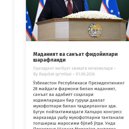
Маданият ва санъат фидойилари
шарафланди
Президент матбуот хизмати янгиликлари
By
Raqobat qo'mitasi
01.06.2026
Ўзбекистон Республикаси Президентининг
28 майдаги фармони билан маданият,
санъат ва адабиёт соҳалари
ходимларидан бир гуруҳи давлат
мукофотлари билан тақдирланган эди.
Бугун пойтахтимиздаги Халқаро конгресс
марказида ушбу мукофотларни тантанали
топшириш маросими бўлиб ўтди. Унда