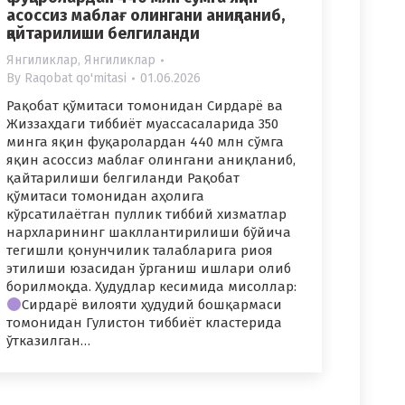
асоссиз маблағ олингани аниқланиб,
қайтарилиши белгиланди
Янгиликлар
,
Янгиликлар
By
Raqobat qo'mitasi
01.06.2026
Рақобат қўмитаси томонидан Сирдарё ва
Жиззахдаги тиббиёт муассасаларида 350
минга яқин фуқаролардан 440 млн сўмга
яқин асоссиз маблағ олингани аниқланиб,
қайтарилиши белгиланди Рақобат
қўмитаси томонидан аҳолига
кўрсатилаётган пуллик тиббий хизматлар
нархларининг шакллантирилиши бўйича
тегишли қонунчилик талабларига риоя
этилиши юзасидан ўрганиш ишлари олиб
борилмоқда. Ҳудудлар кесимида мисоллар:
Сирдарё вилояти ҳудудий бошқармаси
томонидан Гулистон тиббиёт кластерида
ўтказилган…