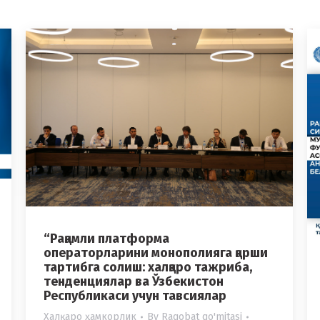
“Рақамли платформа
операторларини монополияга қарши
тартибга солиш: халқаро тажриба,
тенденциялар ва Ўзбекистон
Республикаси учун тавсиялар
Халқаро ҳамкорлик
By
Raqobat qo'mitasi