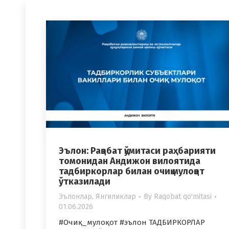
Эълон: Рақобат қўмитаси раҳбарияти
томонидан Андижон вилоятида
тадбиркорлар билан очиқ мулоқот
ўтказилади
Эълонлар
,
Янгиликлар
By
Raqobat qo'mitasi
01.06.2026
#Очиқ_мулоқот #эълон ТАДБИРКОРЛАР