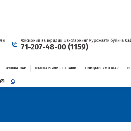
ҲУЖЖАТЛАР
ЖАМОАТЧИЛИК КЕНГАШИ
ОЧИҚ МАЪЛУМОТЛАР
ОҒЛАНИШ
ами
Жисмоний ва юридик шахсларнинг мурожаати бўйича
Ca
71-207-48-00 (1159)
ҲУЖЖАТЛАР
ЖАМОАТЧИЛИК КЕНГАШИ
ОЧИҚ МАЪЛУМОТЛАР
Б
E
TTER
INSTAGRAM
E
PAGE
ENS
OPENS
IN
W
NEW
W
NDOW
WINDOW