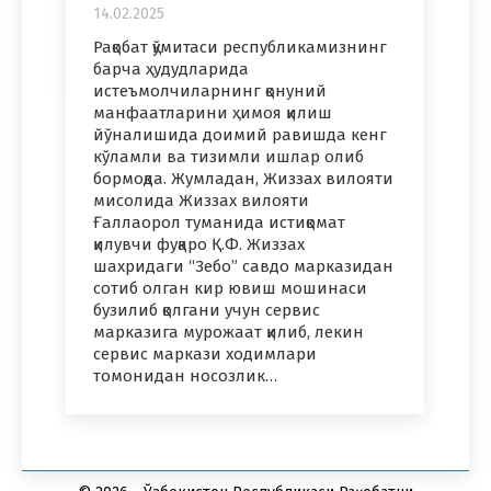
14.02.2025
Рақобат қўмитаси республикамизнинг
барча ҳудудларида
истеъмолчиларнинг қонуний
манфаатларини ҳимоя қилиш
йўналишида доимий равишда кенг
кўламли ва тизимли ишлар олиб
бормоқда. Жумладан, Жиззах вилояти
мисолида Жиззах вилояти
Ғаллаорол туманида истиқомат
қилувчи фуқаро Қ.Ф. Жиззах
шахридаги “Зебо” савдо марказидан
сотиб олган кир ювиш мошинаси
бузилиб қолгани учун сервис
марказига мурожаат қилиб, лекин
сервис маркази ходимлари
томонидан носозлик…