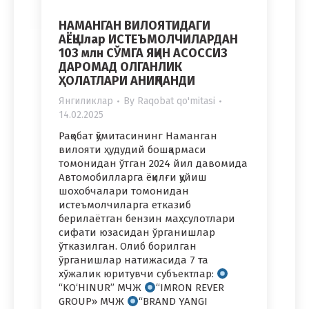
НАМАНГАН ВИЛОЯТИДАГИ
АЁҚШлар ИСТЕЪМОЛЧИЛАРДАН
103 млн СЎМГА ЯҚИН АСОССИЗ
ДАРОМАД ОЛГАНЛИК
ҲОЛАТЛАРИ АНИҚЛАНДИ
Янгиликлар
By
Raqobat qo'mitasi
14.02.2025
Рақобат қўмитасининг Наманган
вилояти ҳудудий бошқармаси
томонидан ўтган 2024 йил давомида
Автомобилларга ёқилғи қуйиш
шохобчалари томонидан
истеъмолчиларга етказиб
берилаётган бензин маҳсулотлари
сифати юзасидан ўрганишлар
ўтказилган. Олиб борилган
ўрганишлар натижасида 7 та
хўжалик юритувчи субъектлар:
“KO‘HINUR” МЧЖ
“IMRON REVER
GROUP» МЧЖ
“BRAND YANGI