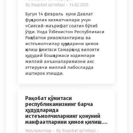
By
Raqobat qo'mitasi
14.02.2025
Бугун 14 февраль куни Давлат
фуқаролик хизматчилари учун
«Сиёсий-маърифат соати» бўлиб
ўтди. Унда Ўзбекистон Республикаси
Рақобатни ривожлантириш ва
истеъмолчилар ҳуқуқларини ҳимоя
қилиш қўмитаси Самарқанд вилояти
ҳудудий бошқармаси ходимлари
миллий анъаналаримизни акс
эттирувчи миллий либосларда
иштирок этишди.
Рақобат қўмитаси
республикамизнинг барча
ҳудудларида
истеъмолчиларнинг қонуний
манфаатларини ҳимоя қилиш….
Маълумотлар
By
Raqobat qo'mitasi