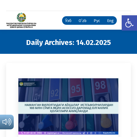
Open
Ўзб
Oʻzb
Рус
Eng
Daily Archives:
14.02.2025
You are here: