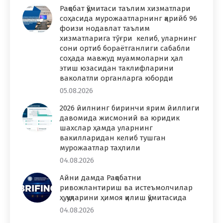
Рақобат қўмитаси таълим хизматлари
соҳасида мурожаатларнинг қарийб 96
фоизи нодавлат таълим
хизматларига тўғри келиб, уларнинг
сони ортиб бораётганлиги сабабли
соҳада мавжуд муаммоларни ҳал
этиш юзасидан таклифларини
ваколатли органларга юборди
05.08.2026
2026 йилнинг биринчи ярим йиллиги
давомида жисмоний ва юридик
шахслар ҳамда уларнинг
вакилларидан келиб тушган
мурожаатлар таҳлили
04.08.2026
Айни дамда Рақобатни
ривожлантириш ва истеъмолчилар
ҳуқуқларини ҳимоя қилиш қўмитасида
04.08.2026