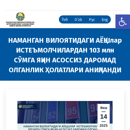
Open
Ўзб
Oʻzb
Рус
Eng
НАМАНГАН ВИЛОЯТИДАГИ АЁҚШлар
ИСТЕЪМОЛЧИЛАРДАН 103 млн
СЎМГА ЯҚИН АСОССИЗ ДАРОМАД
ОЛГАНЛИК ҲОЛАТЛАРИ АНИҚЛАНДИ
You are here:
Фев
14
2025