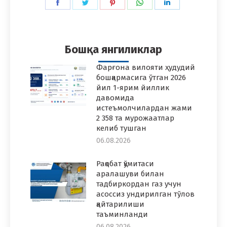
Share
Share
Share
Share
Share
on
on
on
on
on
Facebook
Twitter
Pinterest
WhatsApp
LinkedIn
Бошқа янгиликлар
Фарғона вилояти ҳудудий
бошқармасига ўтган 2026
йил 1-ярим йиллик
давомида
истеъмолчилардан жами
2 358 та мурожаатлар
келиб тушган
06.08.2026
Рақобат қўмитаси
аралашуви билан
тадбиркордан газ учун
асоссиз ундирилган тўлов
қайтарилиши
таъминланди
06.08.2026