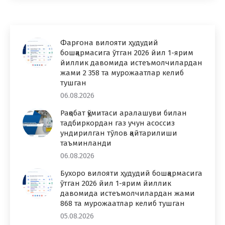
Фарғона вилояти ҳудудий
бошқармасига ўтган 2026 йил 1-ярим
йиллик давомида истеъмолчилардан
жами 2 358 та мурожаатлар келиб
тушган
06.08.2026
Рақобат қўмитаси аралашуви билан
тадбиркордан газ учун асоссиз
ундирилган тўлов қайтарилиши
таъминланди
06.08.2026
Бухоро вилояти ҳудудий бошқармасига
ўтган 2026 йил 1-ярим йиллик
давомида истеъмолчилардан жами
868 та мурожаатлар келиб тушган
05.08.2026