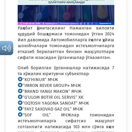
Рақобат қўмитасининг Наманган вилояти
ҳудудий бошқармаси томонидан ўтган 2024
йил давомида Автомобилларга ёқилғи қуйиш
шохобчалари томонидан истеъмолчиларга
етказиб берилаётган бензин маҳсулотлари
сифати юзасидан ўрганишлар ўтказилган.
Олиб борилган ўрганишлар натижасида 7
та хўжалик юритувчи субъектлар:
“KO‘HINUR” МЧЖ
“IMRON REVER GROUP» МЧЖ
“BRAND YANGI MAKON” МЧЖ
“G‘ULOM BOTIR OIL SERVIS” XK
“OQTOSH YАGONA SANOAT” МЧЖ
“FAYZ SAХOVAD GAZ OIL” МЧЖ
“SOF OIL” МЧЖлар томонидан
истеъмолчиларга сифатсиз маҳсулот
сотганлиги натижасида 103 млн сўмга яқин