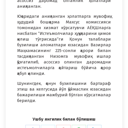
асоссиз даромад олганлик ҳолатлари
аниқланган.
Юқоридаги аниқланган ҳолатларга мувофиқ,
ҳудудий бошқарма Махсус комиссияси
томонидан хизмат кўрсатувчи АЁҚШларга
нисбатан “Истеъмолчилар ҳуқуқларини ҳимоя
қилиш тўғрисида”ги Қонун талаблари
бузилиши аломатлари юзасидан Вазирлар
Маҳкамасининг 225-сонли қарори билан
тасдиқланган Низомга мувофиқ ишлар
қўзғатилиб, асоссиз олинган даромадни
истеъмолчиларга қайтариш бўйича қарор
қабул қилинди.
Шунингдек, қонун бузилишини бартараф
этиш ва келгусида йўл қўймаслик юзасидан
бажарилиши мажбурий бўлган кўрсатмалар
берилди.
Ушбу янгилик билан бўлишиш