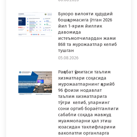
Бухоро вилояти ҳудудий
бошқармасига ўтган 2026
йил 1-ярим йиллик
давомида
истеъмолчилардан жами
868 та мурожаатлар келиб
тушган
05.08.2026
Рақобат қўмитаси таълим
хизматлари соҳасида
мурожаатларнинг қарийб
96 фоизи нодавлат
таълим хизматларига
тўғри келиб, уларнинг
сони ортиб бораётганлиги
сабабли соҳада мавжуд
муаммоларни ҳал этиш
юзасидан таклифларини
ваколатли органларга