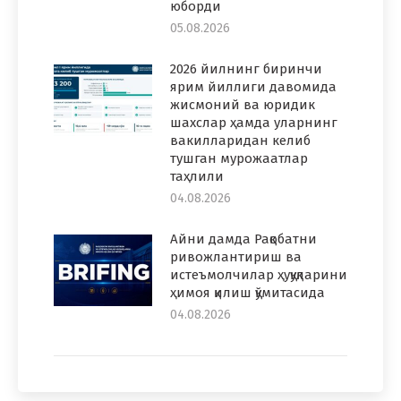
юборди
05.08.2026
2026 йилнинг биринчи
ярим йиллиги давомида
жисмоний ва юридик
шахслар ҳамда уларнинг
вакилларидан келиб
тушган мурожаатлар
таҳлили
04.08.2026
Айни дамда Рақобатни
ривожлантириш ва
истеъмолчилар ҳуқуқларини
ҳимоя қилиш қўмитасида
04.08.2026