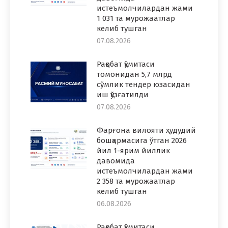
истеъмолчилардан жами
1 031 та мурожаатлар
келиб тушган
07.08.2026
Рақобат қўмитаси
томонидан 5,7 млрд
сўмлик тендер юзасидан
иш қўзғатилди
07.08.2026
Фарғона вилояти ҳудудий
бошқармасига ўтган 2026
йил 1-ярим йиллик
давомида
истеъмолчилардан жами
2 358 та мурожаатлар
келиб тушган
06.08.2026
Рақобат қўмитаси