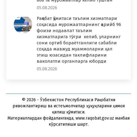
868 та мурожаатлар келиб тушган
05.08.2026
Рақобат қўмитаси таълим хизматлари
соҳасида мурожаатларнинг қарийб 96
фоизи нодавлат таълим
хизматларига тўғри келиб, уларнинг
сони ортиб бораётганлиги сабабли
соҳада мавжуд муаммоларни ҳал
этиш юзасидан таклифларини
ваколатли органларга юборди
05.08.2026
© 2026 - Ўзбекистон Республикаси Рақобатни
ривожлантириш ва истеъмолчилар ҳуқуқларини ҳимоя
қилиш қўмитаси.
Материаллардан фойдаланганда, www.raqobat.gov.uz манбаи
кўрсатилиши шарт.