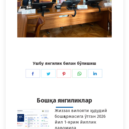
Ушбу янгилик билан бўлишиш
Share
Share
Share
Share
Share
on
on
on
on
on
Facebook
Twitter
Pinterest
WhatsApp
LinkedIn
Бошқа янгиликлар
Жиззах вилояти ҳудудий
бошқармасига ўтган 2026
йил 1-ярим йиллик
давомида