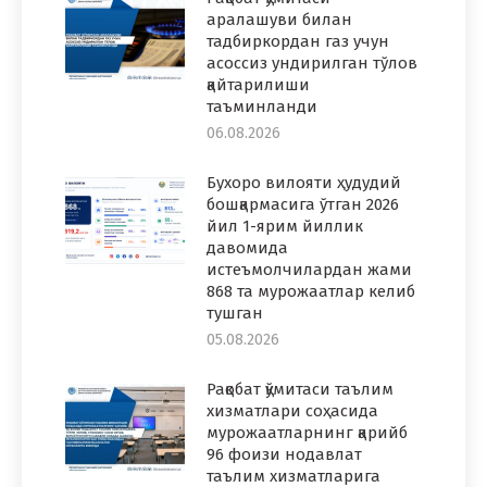
аралашуви билан
тадбиркордан газ учун
асоссиз ундирилган тўлов
қайтарилиши
таъминланди
06.08.2026
Бухоро вилояти ҳудудий
бошқармасига ўтган 2026
йил 1-ярим йиллик
давомида
истеъмолчилардан жами
868 та мурожаатлар келиб
тушган
05.08.2026
Рақобат қўмитаси таълим
хизматлари соҳасида
мурожаатларнинг қарийб
96 фоизи нодавлат
таълим хизматларига