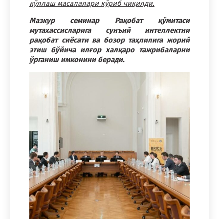
қўллаш масалалари кўриб чиқилди.
Мазкур семинар Рақобат қўмитаси
мутахассисларига сунъий интеллектни
рақобат сиёсати ва бозор таҳлилига жорий
этиш бўйича илғор халқаро тажрибаларни
ўрганиш имконини беради.