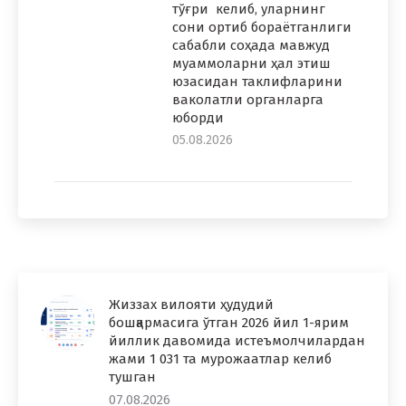
тўғри келиб, уларнинг
сони ортиб бораётганлиги
сабабли соҳада мавжуд
муаммоларни ҳал этиш
юзасидан таклифларини
ваколатли органларга
юборди
05.08.2026
Жиззах вилояти ҳудудий
бошқармасига ўтган 2026 йил 1-ярим
йиллик давомида истеъмолчилардан
жами 1 031 та мурожаатлар келиб
тушган
07.08.2026