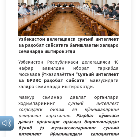
Ўзбекистон делегацияси сунъий интеллект
ва рақобат сиёсатига бағишланган халқаро
семинарда иштирок этди
Ўзбекистон Республикаси делегацияси 10
нафар вакилдан иборат таркибда
Москвада ўтказилаётган
“Сунъий интеллект
ва БРИКС рақобат сиёсати”
мавзусидаги
халқаро семинарда иштирок этди.
Мазкур семинар давлат органлари
ходимларининг
сунъий интеллект
соҳасидаги билим ва кўникмаларини
оширишга қаратилган
.
Рақобат қўмитаси
давлат органлари орасида биринчилардан
бўлиб ўз мутахассисларининг сунъий
интеллект йўналишидаги салоҳиятини