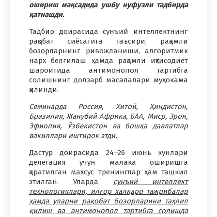
ошириш мақсадида ушбу нуфузли тадбирда
қатнашди.
Тадбир доирасида сунъий интеллектнинг
рақобат сиёсатига таъсири, рақамли
бозорларнинг ривожланиши, алгоритмик
нарх белгилаш ҳамда рақамли иқтисодиёт
шароитида антимонопол тартибга
солишнинг долзарб масалалари муҳокама
қилинди.
Семинарда Россия, Хитой, Ҳиндистон,
Бразилия, Жанубий Африка, БАА, Миср, Эрон,
Эфиопия, Ўзбекистон ва бошқа давлатлар
вакиллари иштирок этди.
Дастур доирасида 24–26 июнь кунлари
делегация учун малака оширишга
қаратилган махсус тренинглар ҳам ташкил
этилган. Уларда
сунъий интеллект
технологиялари, илғор халқаро тажрибалар
ҳамда уларни рақобат бозорларини таҳлил
қилиш ва антимонопол тартибга солишда