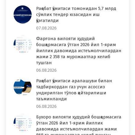
Рақобат қўмитаси томонидан 5,7 млрд
сўмлик тендер юзасидан иш
қўзғатилди
07.08.2026
Фарғона вилояти ҳудудий
бошқармасига ўтган 2026 йил 1-ярим
йиллик давомида истеъмолчилардан
жами 2 358 та мурожаатлар келиб
тушган
06.08.2026
Рақобат қўмитаси аралашуви билан
тадбиркордан газ учун асоссиз
ундирилган тўлов қайтарилиши
таъминланди
06.08.2026
Бухоро вилояти ҳудудий бошқармасига
ўтган 2026 йил 1-ярим йиллик
давомида истеъмолчилардан жами