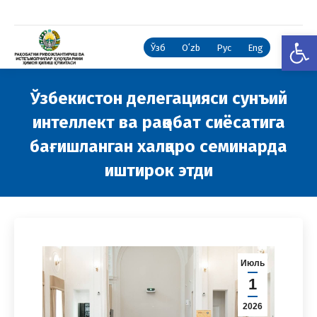
Open
Ўзб
Oʻzb
Рус
Eng
Ўзбекистон делегацияси сунъий
интеллект ва рақобат сиёсатига
бағишланган халқаро семинарда
иштирок этди
You are here:
Июль
1
2026