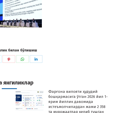
илик билан бўлишиш
hare
Share
Share
Share
n
on
on
on
k
witter
Pinterest
WhatsApp
LinkedIn
а янгиликлар
Фарғона вилояти ҳудудий
бошқармасига ўтган 2026 йил 1-
ярим йиллик давомида
истеъмолчилардан жами 2 358
та мурожаатлар келиб тушган