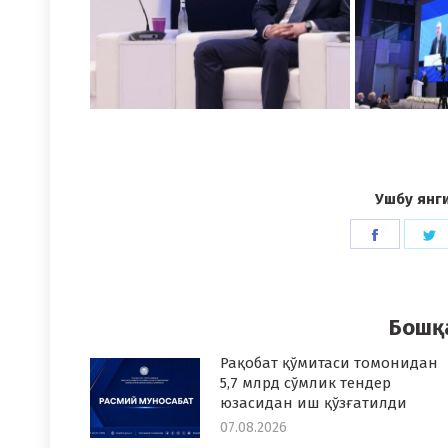
Ушбу янг
Share
S
on
o
Faceboo
T
Бошқ
Рақобат қўмитаси томонидан
5,7 млрд сўмлик тендер
юзасидан иш қўзғатилди
07.08.2026