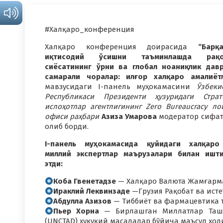
#Халқаро_конференция
Халқаро конференция доирасида
“Барқ
иқтисодий ўсишни таъминлашда рақо
сиёсатининг ўрни ва глобал ноаниқлик дав
самарали чоралар: илғор халқаро амалиёт
мавзусидаги I-панель муҳокамасини
Ўзбеки
Республикаси Президенти ҳузуридаги Страт
ислоҳотлар агентлигининг Zero Bureaucracy ло
офиси раҳбари
Азиза Умарова
модератор сифа
олиб борди.
I-панель муҳокамасида қуйидаги халқар
миллий экспертлар маърузалари билан ишт
этди:
Коба Гвенетадзе
— Халқаро Валюта Жамғарма
Ираклий Леквинзаде
—Грузия Рақобат ва ист
Абдулла Азизов
— Тиббиёт ва фармацевтика 
Пьер Хорна
— Бирлашган Миллатлар Ташк
(UNCTAD) ҳуқуқий масалалар бўйича маъсул ход