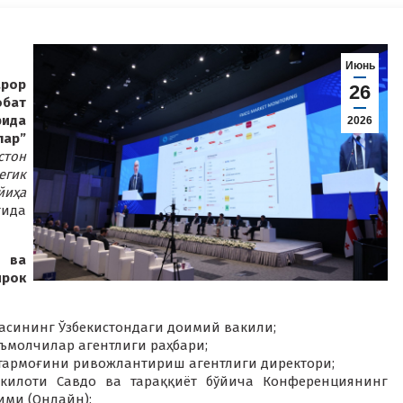
Июнь
арор
26
бат
рида
2026
лар”
стон
егик
йиҳа
тида
о ва
ирок
сининг Ўзбекистондаги доимий вакили;
еъмолчилар агентлиги раҳбари;
тармоғини ривожлантириш агентлиги директори;
илоти Савдо ва тараққиёт бўйича Конференциянинг
ими (Онлайн);