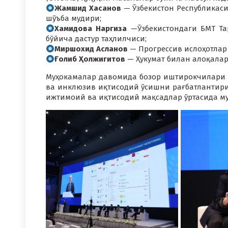
Жамшид Хасанов
— Ўзбекистон Республикаси
шўъба мудири;
Хамидова Наргиза
—Ўзбекистондаги БМТ Та
бўйича дастур таҳлилчиси;
Миршохид Асланов
— Прогрессив ислоҳотлар
Ғолиб Ҳолжигитов
— Ҳукумат билан алоқалар
Муҳокамалар давомида бозор иштирокчилари 
ва инклюзив иқтисодий ўсишни рағбатлантир
ижтимоий ва иқтисодий мақсадлар ўртасида м