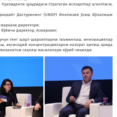
 Президенти ҳузуридаги Стратегик ислоҳотлар агентлиги,
раққиёт Дастурининг (UNDP) Инклюзив ўсиш йўналиши
 маркази директори;
 бўйича директор, Acwapower.
учун тенг шарт-шароитларни таъминлаш, инновациялар
иш, иқтисодий концентрацияларни назорат қилиш ҳамда
увозанатни сақлаш масалалари кўриб чиқилди.