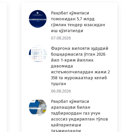
Рақобат қўмитаси
томонидан 5,7 млрд
сўмлик тендер юзасидан
иш қўзғатилди
07.08.2026
Фарғона вилояти ҳудудий
бошқармасига ўтган 2026
йил 1-ярим йиллик
давомида
истеъмолчилардан жами 2
358 та мурожаатлар келиб
тушган
06.08.2026
Рақобат қўмитаси
аралашуви билан
тадбиркордан газ учун
асоссиз ундирилган тўлов
қайтарилиши
таъминланди