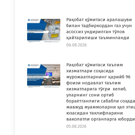
Рақобат қўмитаси аралашуви
билан тадбиркордан газ учун
асоссиз ундирилган тўлов
қайтарилиши таъминланди
06.08.2026
Рақобат қўмитаси таълим
хизматлари соҳасида
мурожаатларнинг қарийб 96
фоизи нодавлат таълим
хизматларига тўғри келиб,
уларнинг сони ортиб
бораётганлиги сабабли соҳад
мавжуд муаммоларни ҳал эти
юзасидан таклифларини
ваколатли органларга юборди
05.08.2026