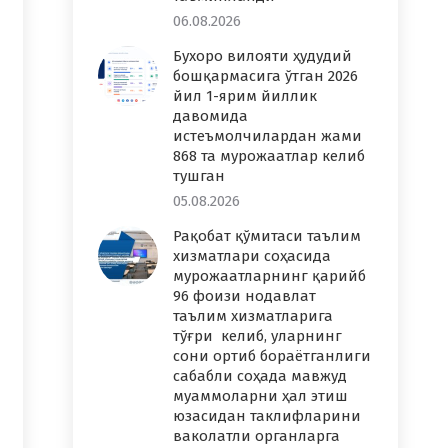
06.08.2026
Бухоро вилояти ҳудудий
бошқармасига ўтган 2026
йил 1-ярим йиллик
давомида
истеъмолчилардан жами
868 та мурожаатлар келиб
тушган
05.08.2026
Рақобат қўмитаси таълим
хизматлари соҳасида
мурожаатларнинг қарийб
96 фоизи нодавлат
таълим хизматларига
тўғри келиб, уларнинг
сони ортиб бораётганлиги
сабабли соҳада мавжуд
муаммоларни ҳал этиш
юзасидан таклифларини
ваколатли органларга