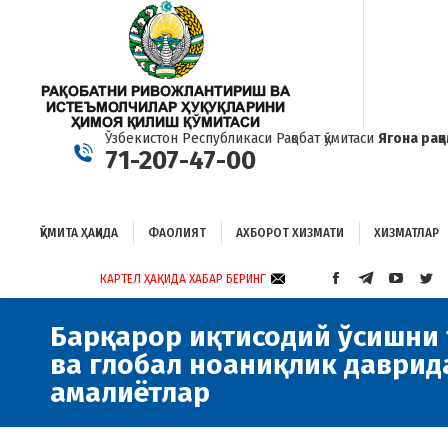
ҚЎМИТА ҲАҚИДА
ФАОЛИЯТ
АХБОРОТ ХИЗМАТИ
ХИЗМАТЛАР
Б
Ўзбекистон Республикаси Рақобат қўмитаси
Ягона рақ
71-207-47-00
ҚЎМИТА ҲАҚИДА
ФАОЛИЯТ
АХБОРОТ ХИЗМАТИ
ХИЗМАТЛАР
КАРТЕЛ ҲАҚИДА ХАБАР БЕРИНГ
FACEBOOK
TELEGRAM
YOUTUB
TWI
PAGE
PAGE
PAGE
PAG
OPENS
OPENS
OPENS
OP
Барқарор иқтисодий ўсишни 
IN
IN
IN
IN
ва глобал ноаниқлик даврид
NEW
NEW
NEW
NE
амалиётлар
WINDOW
WINDOW
WINDO
WI