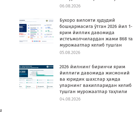
06.08.2026
Бухоро вилояти ҳудудий
бошқармасига ўтган 2026 йил 1-
ярим йиллик давомида
истеъмолчилардан жами 868 та
мурожаатлар келиб тушган
05.08.2026
2026 йилнинг биринчи ярим
йиллиги давомида жисмоний
ва юридик шахслар ҳамда
уларнинг вакилларидан келиб
тушган мурожаатлар таҳлили
04.08.2026
а
ш