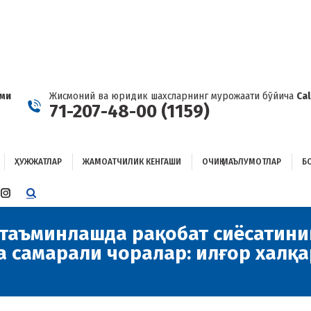
ҲУЖЖАТЛАР
ЖАМОАТЧИЛИК КЕНГАШИ
ОЧИҚ МАЪЛУМОТЛАР
ОҒЛАНИШ
ами
Жисмоний ва юридик шахсларнинг мурожаати бўйича
Ca
71-207-48-00 (1159)
ҲУЖЖАТЛАР
ЖАМОАТЧИЛИК КЕНГАШИ
ОЧИҚ МАЪЛУМОТЛАР
Б
E
TTER
INSTAGRAM
E
PAGE
ENS
OPENS
таъминлашда рақобат сиёсатини
IN
а самарали чоралар: илғор халқ
W
NEW
W
NDOW
WINDOW