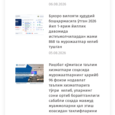
06.08.2026
Бухоро вилояти ҳудудий
бошқармасига ўтган 2026
йил 1-ярим йиллик
давомида
истеъмолчилардан жами
868 та мурожаатлар келиб
тушган
05.08.2026
Рақобат қўмитаси таълим
хизматлари соҳасида
мурожаатларнинг қарийб
96 фоизи нодавлат
таълим хизматларига
тўғри келиб, уларнинг
сони ортиб бораётганлиги
сабабли соҳада мавжуд
муаммоларни ҳал этиш
юзасидан таклифларини