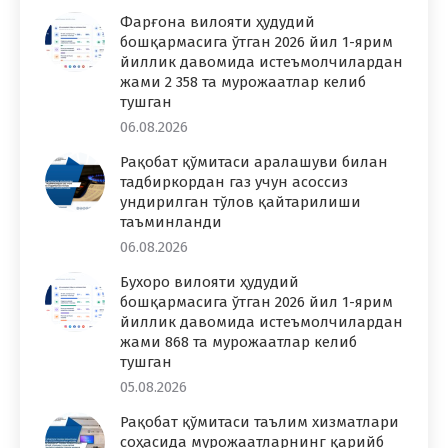
Фарғона вилояти ҳудудий
бошқармасига ўтган 2026 йил 1-ярим
йиллик давомида истеъмолчилардан
жами 2 358 та мурожаатлар келиб
тушган
06.08.2026
Рақобат қўмитаси аралашуви билан
тадбиркордан газ учун асоссиз
ундирилган тўлов қайтарилиши
таъминланди
06.08.2026
Бухоро вилояти ҳудудий
бошқармасига ўтган 2026 йил 1-ярим
йиллик давомида истеъмолчилардан
жами 868 та мурожаатлар келиб
тушган
05.08.2026
Рақобат қўмитаси таълим хизматлари
соҳасида мурожаатларнинг қарийб