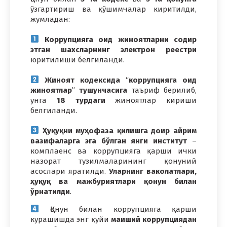
ўзгартириш ва қўшимчалар киритилди,
жумладан:
Коррупцияга оид жиноятларни содир
этган шахсларнинг электрон реестри
юритилиши белгиланди.
Жиноят кодексида
“
коррупцияга оид
жиноятлар
”
тушунчасига
таъриф берилиб,
унга
18 турдаги
жиноятлар кириши
белгиланди.
Ҳуқуқни муҳофаза қилишга доир айрим
вазифаларга эга бўлган янги институт
–
комплаенс ва коррупцияга қарши ички
назорат тузилмаларининг қонуний
асослари яратилди.
Уларнинг ваколатлари,
ҳуқуқ ва мажбуриятлари қонун билан
ўрнатилди
.
Қонун билан коррупцияга қарши
курашишда энг қуйи
маиший коррупциядан