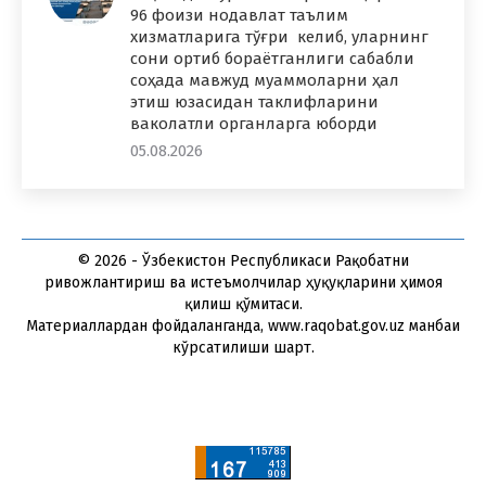
96 фоизи нодавлат таълим
хизматларига тўғри келиб, уларнинг
сони ортиб бораётганлиги сабабли
соҳада мавжуд муаммоларни ҳал
этиш юзасидан таклифларини
ваколатли органларга юборди
05.08.2026
© 2026 - Ўзбекистон Республикаси Рақобатни
ривожлантириш ва истеъмолчилар ҳуқуқларини ҳимоя
қилиш қўмитаси.
Материаллардан фойдаланганда, www.raqobat.gov.uz манбаи
кўрсатилиши шарт.