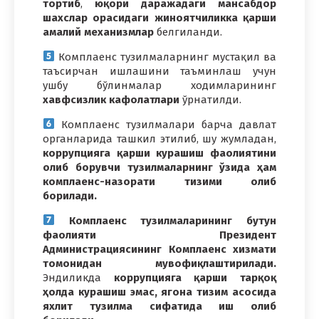
тортиб
,
юқори даражадаги мансабдор
шахслар орасидаги жиноятчиликка қарши
амалий механизмлар
белгиланди.
Комплаенс тузилмаларнинг мустақил ва
таъсирчан ишлашини таъминлаш учун
ушбу бўлинмалар ходимларининг
хавфсизлик кафолатлари
ўрнатилди.
Комплаенс тузилмалари барча давлат
органларида ташкил этилиб, шу жумладан,
коррупцияга қарши курашиш фаолиятини
олиб борувчи тузилмаларнинг ўзида ҳам
комплаенс-назорати тизими олиб
борилади.
Комплаенс тузилмаларининг бутун
фаолияти Президент
Администрациясининг Комплаенс хизмати
томонидан мувофиқлаштирилади.
Эндиликда
коррупцияга қарши тарқоқ
ҳолда курашиш эмас, ягона тизим асосида
яхлит тузилма сифатида иш олиб