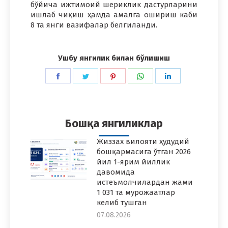
бўйича ижтимоий шериклик дастурларини
ишлаб чиқиш ҳамда амалга ошириш каби
8 та янги вазифалар белгиланди.
Ушбу янгилик билан бўлишиш
Share
Share
Share
Share
Share
on
on
on
on
on
Facebook
Twitter
Pinterest
WhatsApp
LinkedIn
Бошқа янгиликлар
Жиззах вилояти ҳудудий
бошқармасига ўтган 2026
йил 1-ярим йиллик
давомида
истеъмолчилардан жами
1 031 та мурожаатлар
келиб тушган
07.08.2026