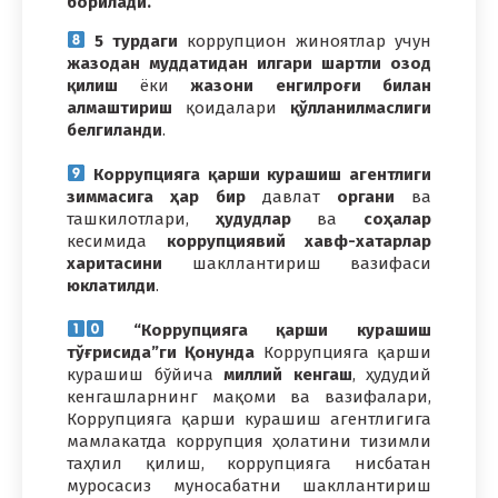
борилади.
5 турдаги
коррупцион жиноятлар учун
жазодан муддатидан илгари
шартли озод
қилиш
ёки
жазони
енгилроғи билан
алмаштириш
қоидалари
қўлланилмаслиги
белгиланди
.
Коррупцияга қарши курашиш агентлиги
зиммасига ҳар бир
давлат
органи
ва
ташкилотлари,
ҳудудлар
ва
соҳалар
кесимида
коррупциявий хавф-хатарлар
харитасини
шакллантириш
вазифаси
юклатилди
.
“Коррупцияга қарши курашиш
тўғрисида”ги Қонунда
Коррупцияга қарши
курашиш бўйича
миллий кенгаш
, ҳудудий
кенгашларнинг мақоми ва вазифалари,
Коррупцияга қарши курашиш агентлигига
мамлакатда коррупция ҳолатини тизимли
таҳлил қилиш, коррупцияга нисбатан
муросасиз муносабатни шакллантириш