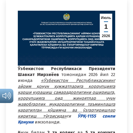
Июль
1
2026
Ўзбекистон Республикаси Президенти
Шавкат Мирзиёев
томонидан 2026 йил 22
июнда
«Ўзбекистон Республикасининг
айрим қонун ҳужжатларига коррупцияга
қарши курашиш самарадорлигини оширишга,
коррупцияга оид жиноятлар учун
жавобгарлик муқаррарлигини таъминлашга
қаратилган қўшимча ва ўзгартиришлар
киритиш тўғрисида»
ги
ЎРҚ-1155 сонли
Қонуни
имзоланди.
Қонун билан
3 та кодекс
ва
5 та қонунга