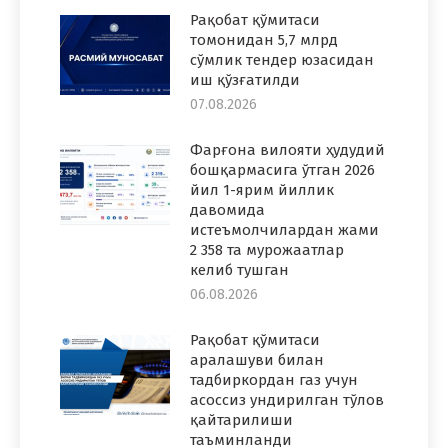
Рақобат қўмитаси
томонидан 5,7 млрд
сўмлик тендер юзасидан
иш қўзғатилди
07.08.2026
Фарғона вилояти ҳудудий
бошқармасига ўтган 2026
йил 1-ярим йиллик
давомида
истеъмолчилардан жами
2 358 та мурожаатлар
келиб тушган
06.08.2026
Рақобат қўмитаси
аралашуви билан
тадбиркордан газ учун
асоссиз ундирилган тўлов
қайтарилиши
таъминланди