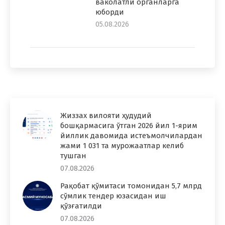
ваколатли органларга
юборди
05.08.2026
Жиззах вилояти ҳудудий
бошқармасига ўтган 2026 йил 1-ярим
йиллик давомида истеъмолчилардан
жами 1 031 та мурожаатлар келиб
тушган
07.08.2026
Рақобат қўмитаси томонидан 5,7 млрд
сўмлик тендер юзасидан иш
қўзғатилди
07.08.2026