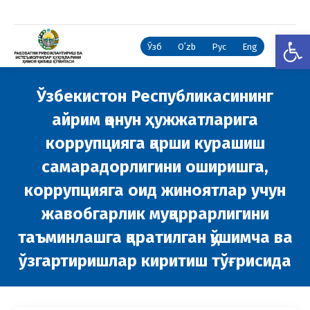
Open
Ўзб
Oʻzb
Рус
Eng
Ўзбекистон Республикасининг
айрим қонун ҳужжатларига
коррупцияга қарши курашиш
самарадорлигини оширишга,
коррупцияга оид жиноятлар учун
жавобгарлик муқаррарлигини
таъминлашга қаратилган қўшимча ва
ўзгартиришлар киритиш тўғрисида
You are here: