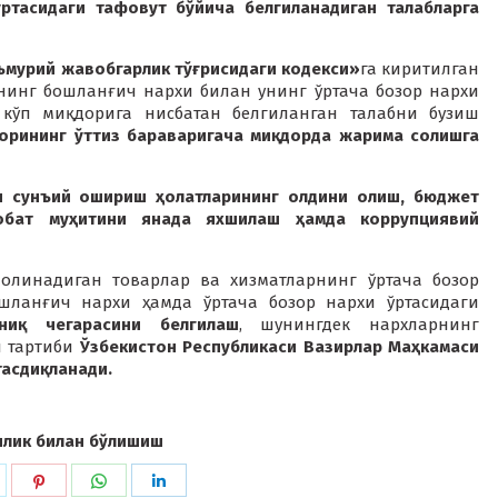
ртасидаги тафовут бўйича белгиланадиган талабларга
ъмурий жавобгарлик тўғрисидаги кодекси»
га киритилган
нинг бошланғич нархи билан унинг ўртача бозор нархи
 кўп миқдорига нисбатан белгиланган талабни бузиш
орининг ўттиз бараваригача миқдорда жарима солишга
и сунъий ошириш ҳолатларининг олдини олиш, бюджет
обат муҳитини янада яхшилаш ҳамда коррупциявий
 олинадиган товарлар ва хизматларнинг ўртача бозор
шланғич нархи ҳамда ўртача бозор нархи ўртасидаги
ниқ чегарасини белгилаш
, шунингдек нархларнинг
 тартиби
Ўзбекистон Республикаси Вазирлар Маҳкамаси
тасдиқланади.
илик билан бўлишиш
hare
Share
Share
Share