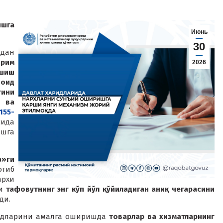
ишга
Июнь
30
идан
йрим
2026
ашиш
 оид
гини
 ва
155-
ида
шга
»ги
отиб
архи
ги
тафовутнинг энг кўп йўл қўйиладиган аниқ чегарасини
ди.
аридларини амалга оширишда
товарлар ва хизматларнинг