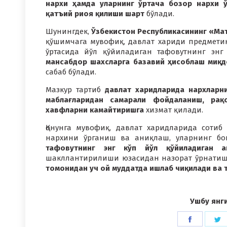
нархи ҳамда уларнинг ўртача бозор нархи ў
қатъий риоя қилиши шарт
бўлади.
Шунингдек,
Ўзбекистон Республикасининг «Ма
қўшимчага мувофиқ, давлат хариди предмети
ўртасида йўл қўйиладиган тафовутнинг энг
мансабдор шахсларга базавий ҳисоблаш миқд
сабаб бўлади.
Мазкур тартиб
давлат харидларида нархларн
маблағларидан самарали фойдаланиш, рақ
хавфларни камайтиришга
хизмат қилади.
Қонунга мувофиқ, давлат харидларида сотиб
нархини ўрганиш ва аниқлаш, уларнинг бо
тафовутнинг энг кўп йўл қўйиладиган а
шакллантирилиши юзасидан назорат ўрнатиш
томонидан уч ой муддатда ишлаб чиқилади ва 
Ушбу янг
Share
S