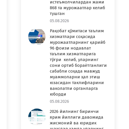
истеъмолчилардан жами
868 та мурожаатлар келиб
тушган
05.08.2026
Рақобат қўмитаси таълим
хизматлари соҳасида
мурожаатларнинг қарийб
96 фоизи нодавлат
таълим хизматларига
тўғри келиб, уларнинг
сони ортиб бораётганлиги
сабабли соҳада мавжуд
муаммоларни ҳал этиш
юзасидан таклифларини
ваколатли органларга
юборди
05.08.2026
2026 йилнинг биринчи
ярим йиллиги давомида
жисмоний ва юридик
шахслар ҳамда уларнинг