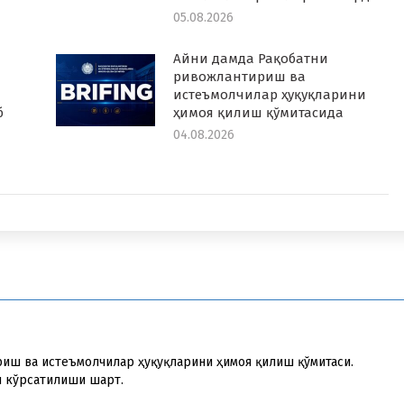
05.08.2026
Айни дамда Рақобатни
ривожлантириш ва
истеъмолчилар ҳуқуқларини
б
ҳимоя қилиш қўмитасида
04.08.2026
риш ва истеъмолчилар ҳуқуқларини ҳимоя қилиш қўмитаси.
и кўрсатилиши шарт.