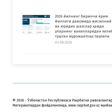
2026 йилнинг биринчи ярим
йиллиги давомида жисмоний
ва юридик шахслар ҳамда
уларнинг вакилларидан кели
тушган мурожаатлар таҳлили
04.08.2026
© 2026 - Ўзбекистон Республикаси Рақобатни ривожланти
Материаллардан фойдаланганда, www.raqobat.gov.uz манба