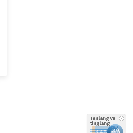
Tanlang va
tinglang