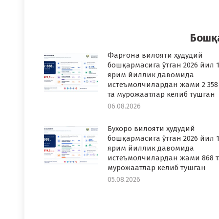
on
o
Faceboo
T
Бошқ
Фарғона вилояти ҳудудий
бошқармасига ўтган 2026 йил 1
ярим йиллик давомида
истеъмолчилардан жами 2 358
та мурожаатлар келиб тушган
06.08.2026
Бухоро вилояти ҳудудий
бошқармасига ўтган 2026 йил 1
ярим йиллик давомида
истеъмолчилардан жами 868 т
мурожаатлар келиб тушган
05.08.2026