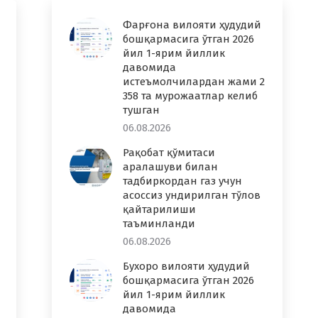
Фарғона вилояти ҳудудий
бошқармасига ўтган 2026
йил 1-ярим йиллик
давомида
истеъмолчилардан жами 2
358 та мурожаатлар келиб
тушган
06.08.2026
Рақобат қўмитаси
аралашуви билан
тадбиркордан газ учун
асоссиз ундирилган тўлов
қайтарилиши
таъминланди
06.08.2026
Бухоро вилояти ҳудудий
бошқармасига ўтган 2026
йил 1-ярим йиллик
давомида