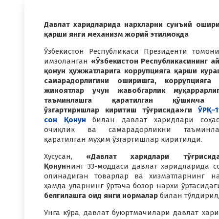
Давлат харидларида нархларни сунъий ошир
қарши янги механизм жорий этилмоқда
Ўзбекистон Республикаси Президенти томон
имзоланган
«Ўзбекистон Республикасининг а
қонун ҳужжатларига коррупцияга қарши кур
самарадорлигини оширишга, коррупцияга
жиноятлар учун жавобгарлик муқаррарли
таъминлашга қаратилган қўшимча
ўзгартиришлар киритиш тўғрисида»ги
ЎРҚ–1
сон Қонун
билан давлат харидлари соҳас
очиқлик ва самарадорликни таъминла
қаратилган муҳим ўзгартишлар киритилди.
Хусусан,
«Давлат харидлари тўғрисида
Қонун
нинг 33-моддаси давлат харидларида с
олинадиган товарлар ва хизматларнинг н
ҳамда уларнинг ўртача бозор нархи ўртасида
белгилашга оид янги нормалар
билан тўлдирил
Унга кўра, давлат буюртмачилари давлат х