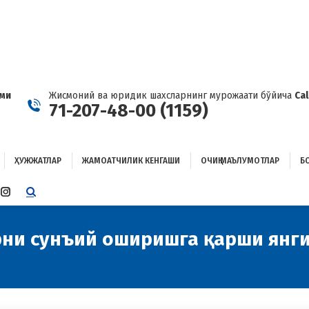
ҲУЖЖАТЛАР
ЖАМОАТЧИЛИК КЕНГАШИ
ОЧИҚ МАЪЛУМОТЛАР
ОҒЛАНИШ
ами
Жисмоний ва юридик шахсларнинг мурожаати бўйича
Ca
71-207-48-00 (1159)
ҲУЖЖАТЛАР
ЖАМОАТЧИЛИК КЕНГАШИ
ОЧИҚ МАЪЛУМОТЛАР
Б
E
TTER
INSTAGRAM
E
PAGE
ENS
OPENS
рни сунъий оширишга қарши янг
IN
W
NEW
W
NDOW
WINDOW