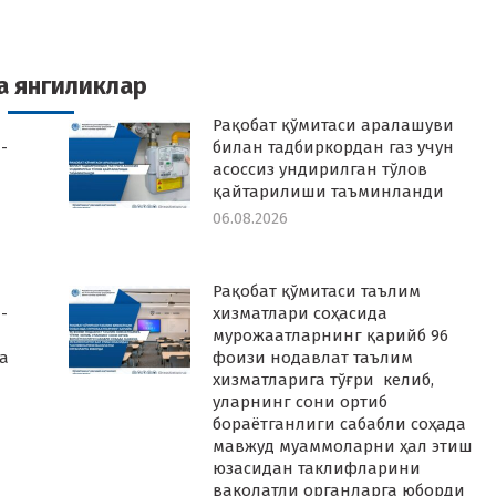
n
on
on
on
k
witter
Pinterest
WhatsApp
LinkedIn
а янгиликлар
Рақобат қўмитаси аралашуви
-
билан тадбиркордан газ учун
асоссиз ундирилган тўлов
қайтарилиши таъминланди
06.08.2026
Рақобат қўмитаси таълим
-
хизматлари соҳасида
мурожаатларнинг қарийб 96
а
фоизи нодавлат таълим
хизматларига тўғри келиб,
уларнинг сони ортиб
бораётганлиги сабабли соҳада
мавжуд муаммоларни ҳал этиш
юзасидан таклифларини
ваколатли органларга юборди