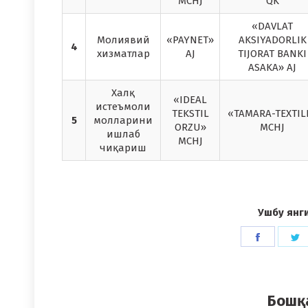
MCHJ
QK
«DAVLAT
Молиявий
«PAYNET»
AKSIYADORLIK
4
хизматлар
AJ
TIJORAT BANKI
ASAKA» AJ
Халқ
«IDEAL
истеъмоли
TEKSTIL
«TAMARA-TEXTIL
5
молларини
ORZU»
MCHJ
ишлаб
MCHJ
чиқариш
Ушбу янг
Share
S
on
o
Faceboo
T
Бошқ