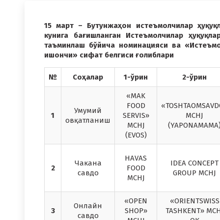
15 март – Бутунжаҳон истеъмолчилар ҳуқуқ
кунига бағишланган Истеъмолчилар ҳуқуқла
таъминлаш бўйича номинацияси ва «Истеъм
ишончи» сифат белгиси ғолиблари
№
Соҳалар
1-ўрин
2-ўрин
«MAK
FOOD
«TOSHTAOMSAVD
Умумий
1
SERVIS»
MCHJ
овқатланиш
MCHJ
(YAPONAMAMA
(EVOS)
HAVAS
Чакана
IDEA CONCEPT
2
FOOD
савдо
GROUP MCHJ
MCHJ
«OPEN
«ORIENTSWISS
Онлайн
3
SHOP»
TASHKENT» MCH
савдо