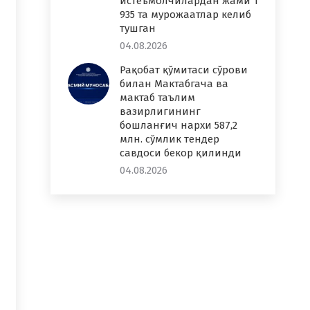
истеъмолчилардан жами 1
935 та мурожаатлар келиб
тушган
04.08.2026
Рақобат қўмитаси сўрови
билан Мактабгача ва
мактаб таълим
вазирлигининг
бошланғич нархи 587,2
млн. сўмлик тендер
савдоси бекор қилинди
04.08.2026