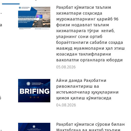
Рақобат қўмитаси таълим
-
хизматлари соҳасида
мурожаатларнинг қарийб 96
а
фоизи нодавлат таълим
хизматларига тўғри келиб,
уларнинг сони ортиб
бораётганлиги сабабли соҳада
мавжуд муаммоларни ҳал этиш
юзасидан таклифларини
ваколатли органларга юборди
05.08.2026
Айни дамда Рақобатни
ривожлантириш ва
истеъмолчилар ҳуқуқларини
б
ҳимоя қилиш қўмитасида
04.08.2026
Рақобат қўмитаси сўрови билан
-
Мактабгача ва мактаб таълим