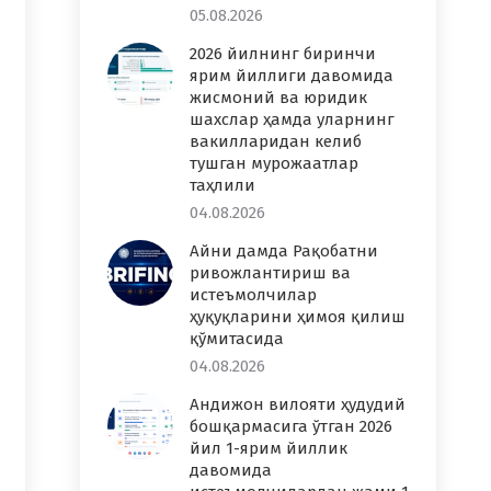
05.08.2026
2026 йилнинг биринчи
ярим йиллиги давомида
жисмоний ва юридик
шахслар ҳамда уларнинг
вакилларидан келиб
тушган мурожаатлар
таҳлили
04.08.2026
Айни дамда Рақобатни
ривожлантириш ва
истеъмолчилар
ҳуқуқларини ҳимоя қилиш
қўмитасида
04.08.2026
Андижон вилояти ҳудудий
бошқармасига ўтган 2026
йил 1-ярим йиллик
давомида