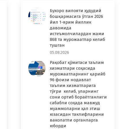
Бухоро вилояти ҳудудий
бошқармасига ўтган 2026
йил 1-ярим йиллик
давомида
истеъмолчилардан жами
868 та мурожаатлар келиб
тушган
05.08.2026
Рақобат қўмитаси таълим
хизматлари соҳасида
мурожаатларнинг қарийб
96 фоизи нодавлат
таълим хизматларига
тўғри келиб, уларнинг
сони ортиб бораётганлиги
сабабли соҳада мавжуд
муаммоларни ҳал этиш
юзасидан таклифларини
ваколатли органларга
юборди