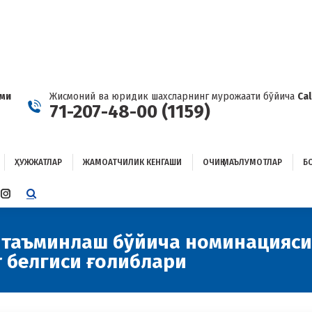
ҲУЖЖАТЛАР
ЖАМОАТЧИЛИК КЕНГАШИ
ОЧИҚ МАЪЛУМОТЛАР
ОҒЛАНИШ
ами
Жисмоний ва юридик шахсларнинг мурожаати бўйича
Ca
71-207-48-00 (1159)
ҲУЖЖАТЛАР
ЖАМОАТЧИЛИК КЕНГАШИ
ОЧИҚ МАЪЛУМОТЛАР
Б
E
TTER
INSTAGRAM
E
PAGE
ENS
OPENS
 таъминлаш бўйича номинацияси
IN
 белгиси ғолиблари
W
NEW
W
NDOW
WINDOW