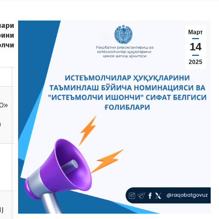
лари
Март
рини
олчи
14
2025
3-ўрин
O»
«SHASHLIK
UZ» MCHJ
)
«ANGLESEY
FOOD»
MCHJ XK
(Korzinka)
«UZUM
J
MARKET»