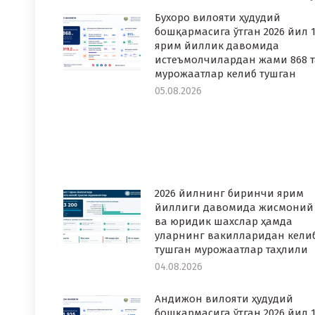
Бухоро вилояти ҳудудий
бошқармасига ўтган 2026 йил 1
ярим йиллик давомида
истеъмолчилардан жами 868 т
мурожаатлар келиб тушган
05.08.2026
2026 йилнинг биринчи ярим
йиллиги давомида жисмоний
ва юридик шахслар ҳамда
уларнинг вакилларидан кели
тушган мурожаатлар таҳлили
04.08.2026
Андижон вилояти ҳудудий
бошқармасига ўтган 2026 йил 1