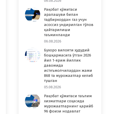
06.08.2026
Рақобат қўмитаси
аралашуви билан
тадбиркордан газ учун
асоссиз ундирилган тўлов
қайтарилиши
таъминланди
06.08.2026
Бухоро вилояти ҳудудий
бошқармасига ўтган 2026
йил 1-ярим йиллик
давомида
истеъмолчилардан жами
868 та мурожаатлар келиб
тушган
05.08.2026
Рақобат қўмитаси таълим
хизматлари соҳасида
мурожаатларнинг қарийб
96 фоизи нодавлат