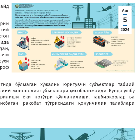
қайд
Авг
5
рни
осий
2024
тон
мида
дан,
увчи
руҳи
ироф
ида бўлмаган хўжалик юритувчи субъектлар табиий
биий монополия субъектлари ҳисобланмайди. Бунда ушбу
ирилиши ёки нотўғри қўлланилиши, тадбиркорлар ва
исбатан рақобат тўғрисидаги қонунчилик талаблари