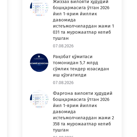
Жиззах вилояти ҳудудий
бошқармасига ўтган 2026
йил 1-ярим йиллик
давомида
истеъмолчилардан жами 1
031 та мурожаатлар келиб
тушган
07.08.2026
Рақобат қўмитаси
томонидан 5,7 млрд
сўмлик тендер юзасидан
иш қўзғатилди
07.08.2026
Фарғона вилояти ҳудудий
бошқармасига ўтган 2026
йил 1-ярим йиллик
давомида
истеъмолчилардан жами 2
358 та мурожаатлар келиб
тушган