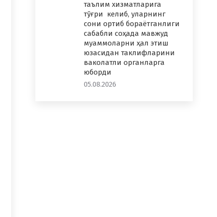
таълим хизматларига
тўғри келиб, уларнинг
сони ортиб бораётганлиги
сабабли соҳада мавжуд
муаммоларни ҳал этиш
юзасидан таклифларини
ваколатли органларга
юборди
05.08.2026