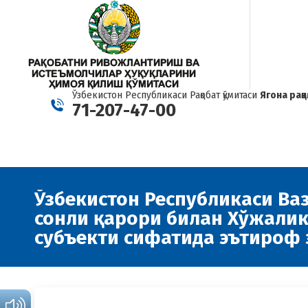
Ўзбекистон Республикаси Рақобат қўмитаси
Ягона рақ
71-207-47-00
Ўзбекистон Республикаси Ва
сонли қарори билан Хўжали
субъекти сифатида эътироф 