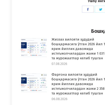
Ушбу янг
Share
S
on
o
Faceboo
T
Бошқ
Жиззах вилояти ҳудудий
бошқармасига ўтган 2026 йил 1
ярим йиллик давомида
истеъмолчилардан жами 1 031
та мурожаатлар келиб тушган
07.08.2026
Фарғона вилояти ҳудудий
бошқармасига ўтган 2026 йил 1
ярим йиллик давомида
истеъмолчилардан жами 2 358
та мурожаатлар келиб тушган
06.08.2026