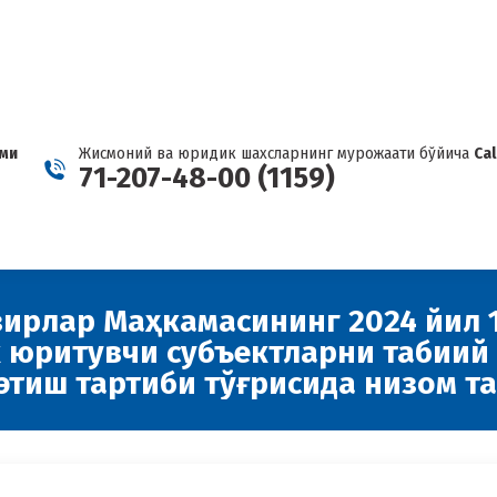
КАРТЕЛ ҲАҚИДА ХАБАР БЕРИНГ
Facebook
Telegram
YouTube
Twitter
Inst
page
page
page
page
page
opens
opens
opens
opens
open
in
in
in
in
in
new
new
new
new
new
ами
Жисмоний ва юридик шахсларнинг мурожаати бўйича
Ca
window
window
window
window
wind
71-207-48-00 (1159)
зирлар Маҳкамасининг 2024 йил 1
к юритувчи субъектларни табиий
этиш тартиби тўғрисида низом т