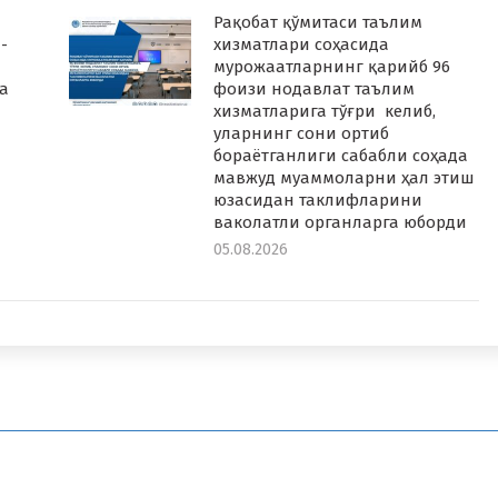
Рақобат қўмитаси таълим
-
хизматлари соҳасида
мурожаатларнинг қарийб 96
а
фоизи нодавлат таълим
хизматларига тўғри келиб,
уларнинг сони ортиб
бораётганлиги сабабли соҳада
мавжуд муаммоларни ҳал этиш
юзасидан таклифларини
ваколатли органларга юборди
05.08.2026