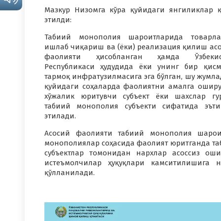
Мазкур Низомга кўра қуйидаги янгиликлар 
этилди:
Табиий монополия шароитларида товарла
ишлаб чиқариш ва (ёки) реализация қилиш ас
фаолияти ҳисобланган ҳамда Ўзбекис
Республикаси ҳудудида ёки унинг бир қис
тармоқ инфратузилмасига эга бўлган, шу жумла
қуйидаги соҳаларда фаолиятни амалга ошир
хўжалик юритувчи субъект ёки шахслар гу
табиий монополия субъекти сифатида эът
этилади.
Асосий фаолияти табиий монополия шароит
монополиялар соҳасида фаолият юритганда та
субъектлар томонидан нархлар асоссиз ош
истеъмолчилар ҳуқуқлари камситилишига н
қўлланилади.