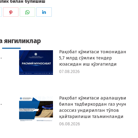
илик билан бўлишиш
hare
Share
Share
Share
n
on
on
on
k
witter
Pinterest
WhatsApp
LinkedIn
а янгиликлар
Рақобат қўмитаси томонидан
-
5,7 млрд сўмлик тендер
юзасидан иш қўзғатилди
07.08.2026
Рақобат қўмитаси аралашуви
-
билан тадбиркордан газ учун
асоссиз ундирилган тўлов
қайтарилиши таъминланди
06.08.2026