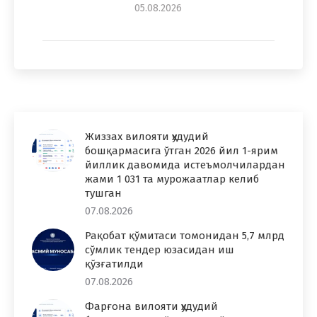
05.08.2026
Жиззах вилояти ҳудудий
бошқармасига ўтган 2026 йил 1-ярим
йиллик давомида истеъмолчилардан
жами 1 031 та мурожаатлар келиб
тушган
07.08.2026
Рақобат қўмитаси томонидан 5,7 млрд
сўмлик тендер юзасидан иш
қўзғатилди
07.08.2026
Фарғона вилояти ҳудудий