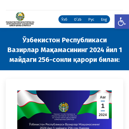
Open
Ўзб
Oʻzb
Рус
Eng
Ўзбекистон Республикаси
Вазирлар Маҳкамасининг 2024 йил 1
майдаги 256-сонли қарори билан:
You are here:
Авг
1
2024