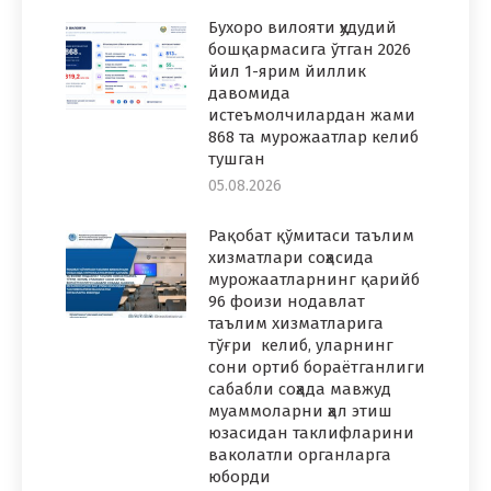
Бухоро вилояти ҳудудий
бошқармасига ўтган 2026
йил 1-ярим йиллик
давомида
истеъмолчилардан жами
868 та мурожаатлар келиб
тушган
05.08.2026
Рақобат қўмитаси таълим
хизматлари соҳасида
мурожаатларнинг қарийб
96 фоизи нодавлат
таълим хизматларига
тўғри келиб, уларнинг
сони ортиб бораётганлиги
сабабли соҳада мавжуд
муаммоларни ҳал этиш
юзасидан таклифларини
ваколатли органларга
юборди