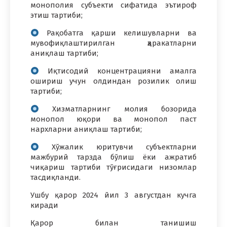
монополия субъекти сифатида эътироф
этиш тартиби;
Рақобатга қарши келишувларни ва
мувофиқлаштирилган ҳаракатларни
аниқлаш тартиби;
Иқтисодий концентрацияни амалга
ошириш учун олдиндан розилик олиш
тартиби;
Хизматларнинг молия бозорида
монопол юқори ва монопол паст
нархларни аниқлаш тартиби;
Хўжалик юритувчи субъектларни
мажбурий тарзда бўлиш ёки ажратиб
чиқариш тартиби тўғрисидаги низомлар
тасдиқланди.
Ушбу қарор 2024 йил 3 августдан кучга
киради
Қарор билан танишиш