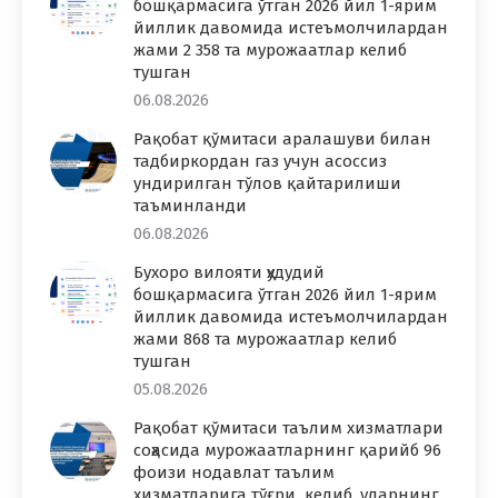
бошқармасига ўтган 2026 йил 1-ярим
йиллик давомида истеъмолчилардан
жами 2 358 та мурожаатлар келиб
тушган
06.08.2026
Рақобат қўмитаси аралашуви билан
тадбиркордан газ учун асоссиз
ундирилган тўлов қайтарилиши
таъминланди
06.08.2026
Бухоро вилояти ҳудудий
бошқармасига ўтган 2026 йил 1-ярим
йиллик давомида истеъмолчилардан
жами 868 та мурожаатлар келиб
тушган
05.08.2026
Рақобат қўмитаси таълим хизматлари
соҳасида мурожаатларнинг қарийб 96
фоизи нодавлат таълим
хизматларига тўғри келиб, уларнинг