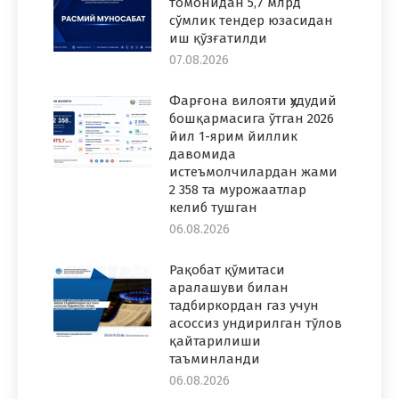
томонидан 5,7 млрд
сўмлик тендер юзасидан
иш қўзғатилди
07.08.2026
Фарғона вилояти ҳудудий
бошқармасига ўтган 2026
йил 1-ярим йиллик
давомида
истеъмолчилардан жами
2 358 та мурожаатлар
келиб тушган
06.08.2026
Рақобат қўмитаси
аралашуви билан
тадбиркордан газ учун
асоссиз ундирилган тўлов
қайтарилиши
таъминланди
06.08.2026