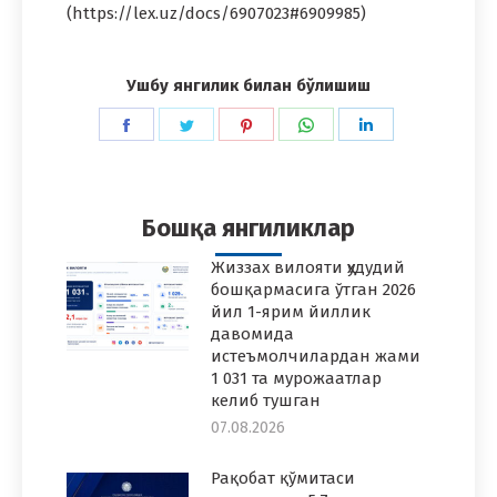
(https://lex.uz/docs/6907023#6909985)
Ушбу янгилик билан бўлишиш
Share
Share
Share
Share
Share
on
on
on
on
on
Facebook
Twitter
Pinterest
WhatsApp
LinkedIn
Бошқа янгиликлар
Жиззах вилояти ҳудудий
бошқармасига ўтган 2026
йил 1-ярим йиллик
давомида
истеъмолчилардан жами
1 031 та мурожаатлар
келиб тушган
07.08.2026
Рақобат қўмитаси