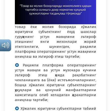
товар ёки молия бозорида хўжалик
юритувчи субъектнинг ёхуд шахслар
гуруҳининг устун мавқеини эътироф
этишнинг янги мезонлари жорий
этилганлиги, шунингдек, рақамли
платформа операторининг устун мавқеини
аниқлаш ва эътироф этиш тартиби;
Рақамли платформа операторининг
устун мавқеи ва устун музокара кучини
эътироф этиш ҳамда рақобатнинг
чекланишига ва (ёки) истеъмолчиларнинг,
бошқа хўжалик юритувчи субъектларнинг
ҳуқуқлари ва қонуний манфаатларини
камситишга олиб келадиган ҳаракатларни
аниқлаш тартиби;
Хўжалик юритувчи субъектларни табиий