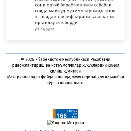
сони ортиб бораётганлиги сабабли
соҳада мавжуд муаммоларни ҳал этиш
юзасидан таклифларини ваколатли
органларга юборди
05.08.2026
© 2026 - Ўзбекистон Республикаси Рақобатни
ривожлантириш ва истеъмолчилар ҳуқуқларини ҳимоя
қилиш қўмитаси.
Материаллардан фойдаланганда, www.raqobat.gov.uz манбаи
кўрсатилиши шарт.