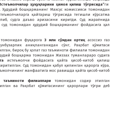
стеъмолчилар ҳуқуқларини ҳимоя қилиш тўғрисида”
ги
. Ҳудудий бошқарманинг Махсус комиссияси томонидан
теъмолчиларга қайтариш тўғрисида тегишли кўрсатма
либ, судга даъво аризасини киритди. Суд жараёнида
, суд томонидан ҳудудий бошқарманинг фойдасига ҳал
томонидан фуқарога
3 млн сўмдан ортиқ
асоссиз газ
нунбузарлик аниқланганидан сўнг, Рақобат қўмитаси
лган, бироқ бу ҳолат газ таъминоти филиали томонидан
удудий бошқарма томонидан Жиззах туманлараро судига
га
истеъмолчи фойдасига қайта ҳисоб-китоб қилиш
ритилган. Суд томонидан қабул қилинган қарорга кўра,
ъмолчининг манфаатига мос равишда қайта ҳисоб-китоб
з таъминоти филиаллари
томонидан содир этилган
илган ва Рақобат қўмитасининг қарорлари тўғри деб