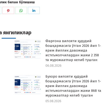
илик билан бўлишиш
hare
Share
Share
Share
n
on
on
on
k
witter
Pinterest
WhatsApp
LinkedIn
а янгиликлар
Фарғона вилояти ҳудудий
бошқармасига ўтган 2026 йил 1-
ярим йиллик давомида
истеъмолчилардан жами 2 358
та мурожаатлар келиб тушган
06.08.2026
Бухоро вилояти ҳудудий
бошқармасига ўтган 2026 йил 1-
ярим йиллик давомида
истеъмолчилардан жами 868 та
мурожаатлар келиб тушган
05.08.2026