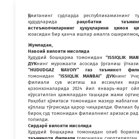
Қўмитанинг судларда республикамизнинг т
ҳудудларида
рақобатни таъминла
истеъмолчиларнинг ҳуқуқларини ҳимоя қ
юзасидан бир қанча ишлар амалга оширилмоқ
Жумладан,
Навоий вилояти мисолида
Ҳудудий бошқарма томонидан
“ISSIQLIK MAN
ДУК
нинг мурожаати асосида ўрганиш ўткази
“HUDUDGAZ NAVOIY” газ таъминот фили
томонидан
“ISSIQLIK MANBAI” ДУК
нинг Учқ
филиали сув иситиш ва иссиқлик марк
қозонхоналарида 2024 йил январь-март ой
кўрсатилган ҳажмлардан ташқари жами ортиқч
Рақобат қўмитаси томонидан мазкур маблағн
қўллаш тўғрисида қарор чиқарилди. Филиал бу 
бироқ суд томонидан филиалнинг аризаси рад 
топилди.
Сирдарё вилояти мисолида
Ҳудудий бошқарма томонидан олиб борилг
таъминоти филиали
томонидан суюлтирилган г