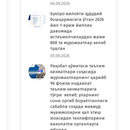
06.08.2026
Бухоро вилояти ҳудудий
бошқармасига ўтган 2026
йил 1-ярим йиллик
давомида
истеъмолчилардан жами
868 та мурожаатлар келиб
тушган
05.08.2026
Рақобат қўмитаси таълим
хизматлари соҳасида
мурожаатларнинг қарийб
96 фоизи нодавлат
таълим хизматларига
тўғри келиб, уларнинг
сони ортиб бораётганлиги
сабабли соҳада мавжуд
муаммоларни ҳал этиш
юзасидан таклифларини
ваколатли органларга
юборди