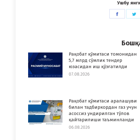
Ушбу янг
Share
S
on
o
Faceboo
T
Бошқ
Рақобат қўмитаси томонидан
5,7 млрд сўмлик тендер
юзасидан иш қўзғатилди
07.08.2026
Рақобат қўмитаси аралашуви
билан тадбиркордан газ учун
асоссиз ундирилган тўлов
қайтарилиши таъминланди
06.08.2026