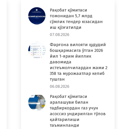
Рақобат қўмитаси
томонидан 5,7 млрд
сўмлик тендер юзасидан
иш қўзғатилди
07.08.2026
Фарғона вилояти ҳудудий
бошқармасига ўтган 2026
йил 1-ярим йиллик
давомида
истеъмолчилардан жами 2
358 та мурожаатлар келиб
тушган
06.08.2026
Рақобат қўмитаси
аралашуви билан
тадбиркордан газ учун
асоссиз ундирилган тўлов
қайтарилиши
таъминланди