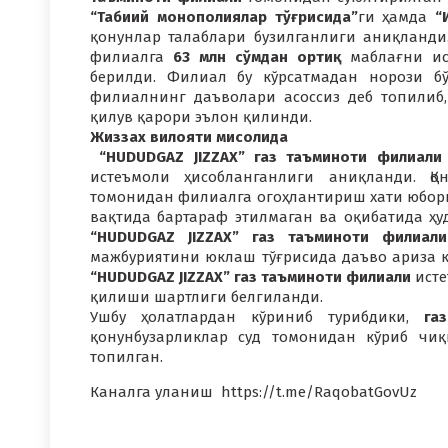
“Табиий монополиялар тўғрисида”
ги ҳамда
“И
қонунлар талаблари бузилганлиги аниқланди
филиалга
63 млн сўмдан ортиқ
маблағни ис
берилди. Филиал бу кўрсатмадан норози бў
филиалнинг даъволари асоссиз деб топилиб
қилув қарори эълон қилинди.
Жиззах вилояти мисолида
“HUDUDGAZ JIZZAX” газ таъминоти филиали
истеъмоли ҳисобланганлиги аниқланди. Қо
томонидан филиалга огоҳлантириш хати юбори
вақтида бартараф этилмаган ва оқибатида ҳ
“HUDUDGAZ JIZZAX” газ таъминоти филиали
мажбуриятини юклаш тўғрисида даъво ариза ки
“HUDUDGAZ JIZZAX” газ таъминоти филиали
исте
қилиши шартлиги белгиланди.
Ушбу ҳолатлардан кўриниб турибдики,
га
қонунбузарликлар суд томонидан кўриб чиқ
топилган.
Каналга уланиш https://t.me/RaqobatGovUz