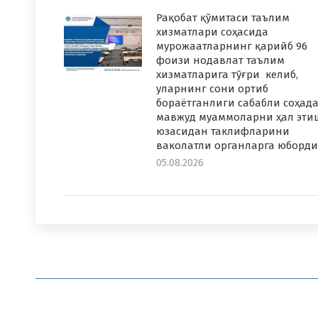
Рақобат қўмитаси таълим
хизматлари соҳасида
мурожаатларнинг қарийб 96
фоизи нодавлат таълим
хизматларига тўғри келиб,
уларнинг сони ортиб
бораётганлиги сабабли соҳад
мавжуд муаммоларни ҳал эти
юзасидан таклифларини
ваколатли органларга юборди
05.08.2026