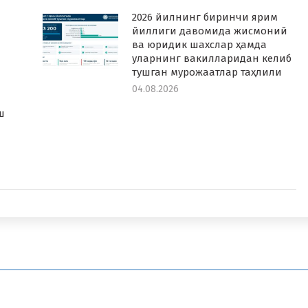
2026 йилнинг биринчи ярим
йиллиги давомида жисмоний
ва юридик шахслар ҳамда
уларнинг вакилларидан келиб
тушган мурожаатлар таҳлили
04.08.2026
а
ш