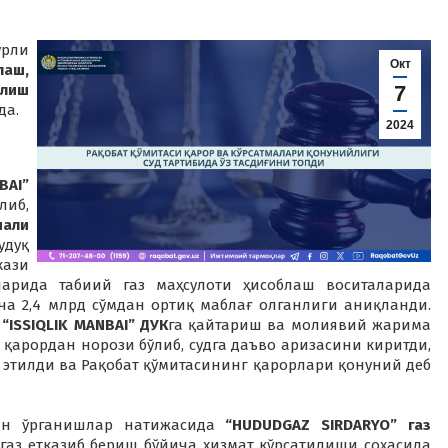
урли
Окт
ш,
илиш
7
да.
2024
BAI”
либ,
али
удуқ
ази
ларида табиий газ маҳсулоти ҳисоблаш воситаларида
а 2,4 млрд сўмдан ортиқ маблағ олганлиги аниқланди.
и
“ISSIQLIK MANBAI” ДУК
га қайтариш ва молиявий жарима
қарордан норози бўлиб, судга даъво аризасини киритди,
этилди ва Рақобат қўмитасининг қарорлари қонуний деб
ан ўрганишлар натижасида
“HUDUDGAZ SIRDARYO” газ
аз етказиб бериш бўйича хизмат кўрсатилиши соҳасида