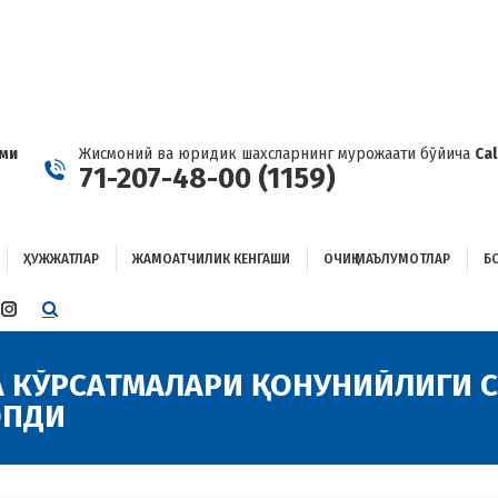
ҲУЖЖАТЛАР
ЖАМОАТЧИЛИК КЕНГАШИ
ОЧИҚ МАЪЛУМОТЛАР
ОҒЛАНИШ
ами
Жисмоний ва юридик шахсларнинг мурожаати бўйича
Ca
71-207-48-00 (1159)
ҲУЖЖАТЛАР
ЖАМОАТЧИЛИК КЕНГАШИ
ОЧИҚ МАЪЛУМОТЛАР
Б
E
TTER
INSTAGRAM
E
PAGE
ENS
OPENS
А КЎРСАТМАЛАРИ ҚОНУНИЙЛИГИ 
IN
ОПДИ
W
NEW
W
NDOW
WINDOW