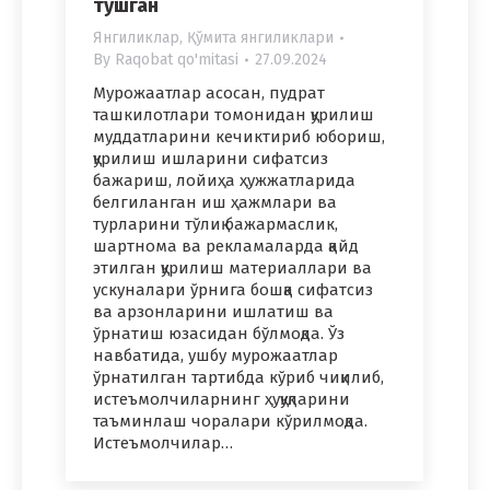
тушган
Янгиликлар
,
Қўмита янгиликлари
By
Raqobat qo'mitasi
27.09.2024
Мурожаатлар асосан, пудрат
ташкилотлари томонидан қурилиш
муддатларини кечиктириб юбориш,
қурилиш ишларини сифатсиз
бажариш, лойиҳа ҳужжатларида
белгиланган иш ҳажмлари ва
турларини тўлиқ бажармаслик,
шартнома ва рекламаларда қайд
этилган қурилиш материаллари ва
ускуналари ўрнига бошқа сифатсиз
ва арзонларини ишлатиш ва
ўрнатиш юзасидан бўлмоқда. Ўз
навбатида, ушбу мурожаатлар
ўрнатилган тартибда кўриб чиқилиб,
истеъмолчиларнинг ҳуқуқларини
таъминлаш чоралари кўрилмоқда.
Истеъмолчилар…