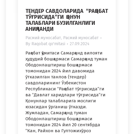
ТЕНДЕР САВДОЛАРИДА “РАҚОБАТ
ТЎҒРИСИДА”ГИ ҚОНУН
ТАЛАБЛАРИ БУЗИЛГАНЛИГИ
АНИҚЛАНДИ
Расмий муносабат
,
Расмий муносабат
By
Raqobat qo'mitasi
27.09.2024
Рақобат қўмитаси Самарқанд вилояти
ҳудудий бошқармаси Самарқанд туман
Ободонлаштириш бошқармаси
томонидан 2024 йил давомида
ўтказилган танлов (тендер)
савдоларининг Ўзбекистон
Республикаси “Рақобат тўғрисида”ги
ва “Давлат харидлари тўғрисида”ги
Қонунлар талабларига мослиги
юзасидан ўрганиш ўтказди.
Жумладан, Самарқанд туман
Ободонлаштириш бошқармаси
томонидан 2024 йил 20 сентябрда
“Кан, Райхон ва Гултожихўроз