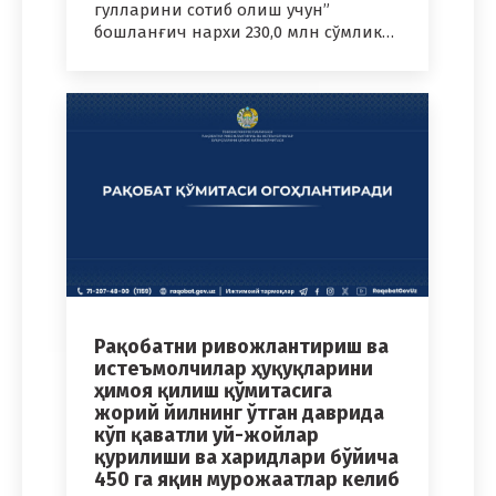
гулларини сотиб олиш учун”
бошланғич нархи 230,0 млн сўмлик…
Рақобатни ривожлантириш ва
истеъмолчилар ҳуқуқларини
ҳимоя қилиш қўмитасига
жорий йилнинг ўтган даврида
кўп қаватли уй-жойлар
қурилиши ва харидлари бўйича
450 га яқин мурожаатлар келиб