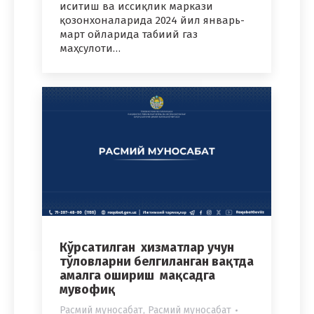
иситиш ва иссиқлик маркази
қозонхоналарида 2024 йил январь-
март ойларида табиий газ
маҳсулоти…
Кўрсатилган хизматлар учун
тўловларни белгиланган вақтда
амалга ошириш мақсадга
мувофиқ
Расмий муносабат
,
Расмий муносабат