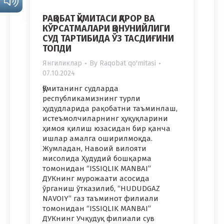
РАҚОБАТ ҚЎМИТАСИ ҚАРОР ВА
КЎРСАТМАЛАРИ ҚОНУНИЙЛИГИ
СУД ТАРТИБИДА ЎЗ ТАСДИҒИНИ
ТОПДИ
Янгиликлар
By
Raqobat qo'mitasi
07.10.2024
Қўмитанинг судларда
республикамизнинг турли
ҳудудларида рақобатни таъминлаш,
истеъмолчиларнинг ҳуқуқларини
ҳимоя қилиш юзасидан бир қанча
ишлар амалга оширилмоқда.
Жумладан, Навоий вилояти
мисолида Ҳудудий бошқарма
томонидан “ISSIQLIK MANBAI”
ДУКнинг мурожаати асосида
ўрганиш ўтказилиб, “HUDUDGAZ
NAVOIY” газ таъминот филиали
томонидан “ISSIQLIK MANBAI”
ДУКнинг Учқудуқ филиали сув