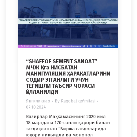
“SHAFFOF SEMENT SANOAT”
МЧЖ ҚКга НИСБАТАН
МАНИПУЛЯЦИЯ ҲАРАКАТЛАРИНИ
СОДИР ЭТГАНЛИГИ УЧУН
ТЕГИШЛИ ТАЪСИР ЧОРАСИ
ҚЎЛЛАНИЛДИ
Янгиликлар
By
Raqobat qo'mitasi
07.10.2024
Вазирлар Маҳкамасининг 2020 йил
18 мартдаги 170-сонли қарори билан
тасдиқланган “Биржа савдоларида
юқори ликвидли ва монопол