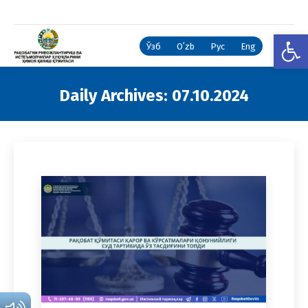
Open
Ўзб
Oʻzb
Рус
Eng
Daily Archives:
07.10.2024
You are here: