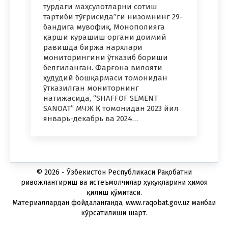
турдаги маҳсулотларни сотиш
тартиби тўғрисида”ги низомнинг 29-
бандига мувофиқ, Монополияга
қарши курашиш органи доимий
равишда биржа нархлари
мониторингини ўтказиб бориши
белгиланган. Фарғона вилояти
ҳудудий бошқармаси томонидан
ўтказилган мониторнинг
натижасида, “SHAFFOF SEMENT
SANOAT” МЧЖ ҚК томонидан 2023 йил
январь-декабрь ва 2024…
© 2026 - Ўзбекистон Республикаси Рақобатни
ривожлантириш ва истеъмолчилар ҳуқуқларини ҳимоя
қилиш қўмитаси.
Материаллардан фойдаланганда, www.raqobat.gov.uz манбаи
кўрсатилиши шарт.