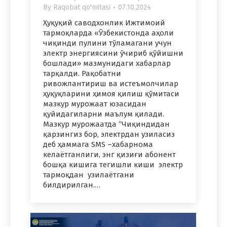
By
Raqobat qo'mitasi
07.10.2024
Ҳуқуқий саводхонлик Ижтимоий
тармоқларда «Ўзбекистонда аҳоли
чиқинди пулини тўламагани учун
электр энергиясини ўчириб қўйишни
бошлади» мазмунидаги хабарлар
тарқалди. Рақобатни
ривожлантириш ва истеъмолчилар
ҳуқуқларини ҳимоя қилиш қўмитаси
мазкур мурожаат юзасидан
қуйидагиларни маълум қилади.
Мазкур мурожаатда “Чиқиндидан
қарзингиз бор, электрдан узиласиз
деб ҳаммага SMS –хабарнома
келаётганлиги, энг қизиғи абонент
бошқа кишига тегишли киши электр
тармоқдан узилаётгани
билдирилган.…