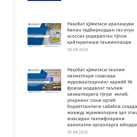
Рақобат қўмитаси аралашуви
билан тадбиркордан газ учун
асоссиз ундирилган тўлов
қайтарилиши таъминланди
06.08.2026
Рақобат қўмитаси таълим
хизматлари соҳасида
мурожаатларнинг қарийб 96
фоизи нодавлат таълим
хизматларига тўғри келиб,
уларнинг сони ортиб
бораётганлиги сабабли соҳад
мавжуд муаммоларни ҳал эти
юзасидан таклифларини
ваколатли органларга юборди
05.08.2026