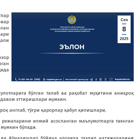
тлар
Сен
вар
лан
8
лари
2025
қали
зор
ган
ҳида
лотларига бўлган талаб ва рақобат муҳитини аниқроқ
 давом эттиришлари мумкин.
оқ англаб, тўғри қарорлар қабул қилишлари,
и режаларини илмий асосланган маълумотларга таянган
мумкин бўлади.
р ва йўналишлар бўйича алоҳида таҳлил натижаларини