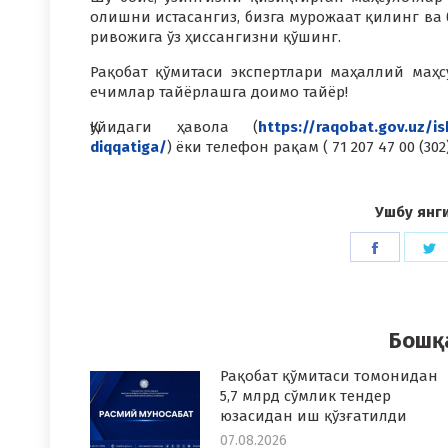
олишни истасангиз, бизга мурожаат қилинг в
ривожига ўз ҳиссангизни қўшинг.
Рақобат қўмитаси экспертлари маҳаллий маҳ
ечимлар тайёрлашга доимо тайёр!
Қуйидаги ҳавола (
https://raqobat.gov.uz/is
diqqatiga/
) ёки телефон рақам ( 71 207 47 00 (
Ушбу янг
Share
S
on
o
Faceboo
T
Бошқ
Рақобат қўмитаси томонидан
5,7 млрд сўмлик тендер
юзасидан иш қўзғатилди
07.08.2026