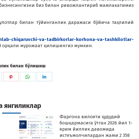
а бизнесингизни биз билан ривожлантириб мамлакатимиз
сулотлар билан тўйинганлик даражаси бўйича таҳлилий
hlab-chiqaruvchi-va-tadbirkorlar-korhona-va-tashkilotlar-
302) орқали мурожаат қилишингиз мумкин.
илик билан бўлишиш
hare
Share
Share
Share
n
on
on
on
k
witter
Pinterest
WhatsApp
LinkedIn
а янгиликлар
Фарғона вилояти ҳудудий
бошқармасига ўтган 2026 йил 1-
ярим йиллик давомида
истеъмолчилардан жами 2 358