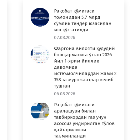
Рақобат қўмитаси
томонидан 5,7 млрд
сўмлик тендер юзасидан
иш қўзғатилди
07.08.2026
Фарғона вилояти ҳудудий
бошқармасига ўтган 2026
йил 1-ярим йиллик
давомида
истеъмолчилардан жами 2
358 та мурожаатлар келиб
тушган
06.08.2026
Рақобат қўмитаси
аралашуви билан
тадбиркордан газ учун
асоссиз ундирилган тўлов
қайтарилиши
таъминланди