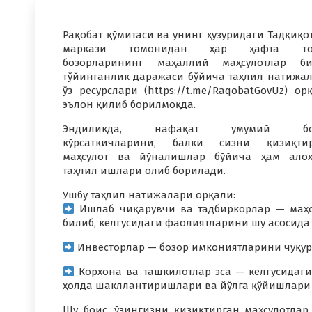
Рақобат қўмитаси ва унинг ҳузуридаги Тадқиқо
маркази томонидан ҳар ҳафта то
бозорларининг маҳаллий маҳсулотлар би
тўйинганлик даражаси бўйича таҳлил натижа
ўз ресурслари (https://t.me/RaqobatGovUz) ор
эълон қилиб борилмоқда.
Эндиликда, нафақат умумий бо
кўрсаткичларини, балки сизни қизиқтир
маҳсулот ва йўналишлар бўйича ҳам ало
таҳлил ишлари олиб борилади.
Ушбу таҳлил натижалари орқали:
Ишлаб чиқарувчи ва тадбиркорлар — маҳсу
билиб, келгусидаги фаолиятларини шу асосида
Инвесторлар — бозор имкониятларини чуқурр
Корхона ва ташкилотлар эса — келгусидаг
ҳолда шакллантиришлари ва йўлга қўйишлари 
Шу боис, ўзингизни қизиқтирган маҳсулотла