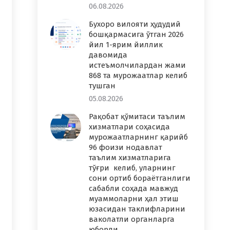
06.08.2026
Бухоро вилояти ҳудудий
бошқармасига ўтган 2026
йил 1-ярим йиллик
давомида
истеъмолчилардан жами
868 та мурожаатлар келиб
тушган
05.08.2026
Рақобат қўмитаси таълим
хизматлари соҳасида
мурожаатларнинг қарийб
96 фоизи нодавлат
таълим хизматларига
тўғри келиб, уларнинг
сони ортиб бораётганлиги
сабабли соҳада мавжуд
муаммоларни ҳал этиш
юзасидан таклифларини
ваколатли органларга
юборди