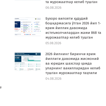
та мурожаатлар келиб тушган
06.08.2026
Бухоро вилояти ҳудудий
бошқармасига ўтган 2026 йил 1-
ярим йиллик давомида
истеъмолчилардан жами 868 та
мурожаатлар келиб тушган
05.08.2026
2026 йилнинг биринчи ярим
йиллиги давомида жисмоний
ва юридик шахслар ҳамда
уларнинг вакилларидан келиб
тушган мурожаатлар таҳлили
04.08.2026
а
ш