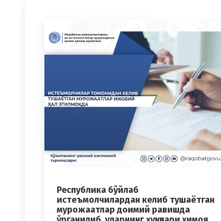
Республика бўйлаб
истеъмолчилардан келиб тушаётган
мурожаатлар доимий равишда
ўрганилиб, уларнинг ҳуқуқлари ҳимоя