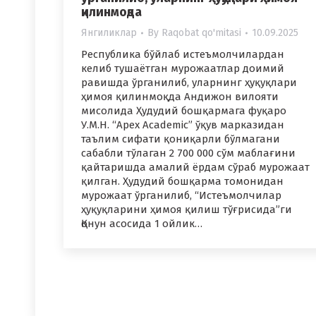
қилинмоқда
Янгиликлар
By
Raqobat qo'mitasi
10.09.2025
Республика бўйлаб истеъмолчилардан
келиб тушаётган мурожаатлар доимий
равишда ўрганилиб, уларнинг ҳуқуқлари
ҳимоя қилинмоқда Андижон вилояти
мисолида Ҳудудий бошқармага фуқаро
У.М.Н. “Apex Academic” ўқув марказидан
таълим сифати қониқарли бўлмагани
сабабли тўлаган 2 700 000 сўм маблағини
қайтаришда амалий ёрдам сўраб мурожаат
қилган. Ҳудудий бошқарма томонидан
мурожаат ўрганилиб, “Истеъмолчилар
ҳуқуқларини ҳимоя қилиш тўғрисида”ги
Қонун асосида 1 ойлик…