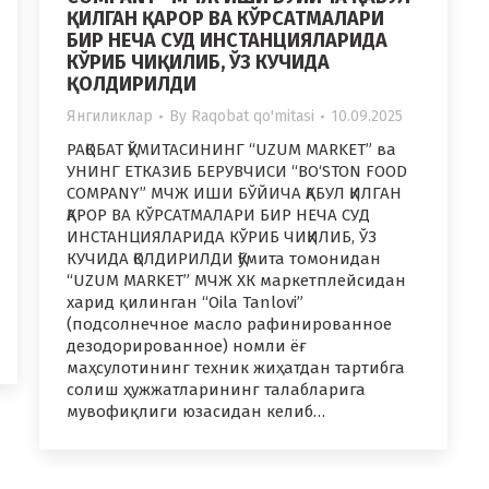
ҚИЛГАН ҚАРОР ВА КЎРСАТМАЛАРИ
БИР НЕЧА СУД ИНСТАНЦИЯЛАРИДА
КЎРИБ ЧИҚИЛИБ, ЎЗ КУЧИДА
ҚОЛДИРИЛДИ
Янгиликлар
By
Raqobat qo'mitasi
10.09.2025
РАҚОБАТ ҚЎМИТАСИНИНГ “UZUM MARKET” ва
УНИНГ ЕТКАЗИБ БЕРУВЧИСИ “BO‘STON FOOD
COMPANY” МЧЖ ИШИ БЎЙИЧА ҚАБУЛ ҚИЛГАН
ҚАРОР ВА КЎРСАТМАЛАРИ БИР НЕЧА СУД
ИНСТАНЦИЯЛАРИДА КЎРИБ ЧИҚИЛИБ, ЎЗ
КУЧИДА ҚОЛДИРИЛДИ Қўмита томонидан
“UZUM MARKET” МЧЖ ХК маркетплейсидан
харид қилинган “Oila Tanlovi”
(подсолнечное масло рафинированное
дезодорированное) номли ёғ
маҳсулотининг техник жиҳатдан тартибга
солиш ҳужжатларининг талабларига
мувофиқлиги юзасидан келиб…