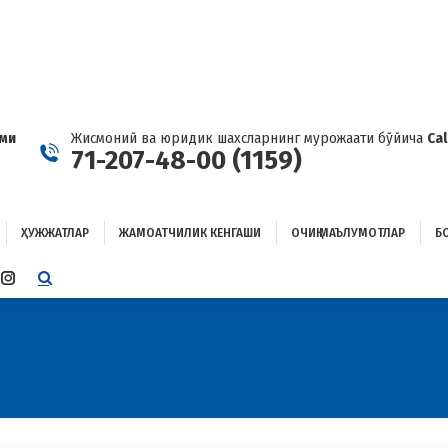
ҲУЖЖАТЛАР
ЖАМОАТЧИЛИК КЕНГАШИ
ОЧИҚ МАЪЛУМОТЛАР
ОҒЛАНИШ
ами
Жисмоний ва юридик шахсларнинг мурожаати бўйича
Ca
71-207-48-00 (1159)
ҲУЖЖАТЛАР
ЖАМОАТЧИЛИК КЕНГАШИ
ОЧИҚ МАЪЛУМОТЛАР
Б
E
TTER
INSTAGRAM
E
PAGE
ENS
OPENS
IN
W
NEW
W
NDOW
WINDOW