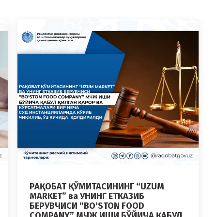
РАҚОБАТ ҚЎМИТАСИНИНГ “UZUM
MARKET” ва УНИНГ ЕТКАЗИБ
БЕРУВЧИСИ “BO‘STON FOOD
COMPANY” МЧЖ ИШИ БЎЙИЧА ҚАБУЛ