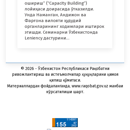
ошириш” (“Capacity Building”)
лойиҳаси доирасида ўтказилди.
Унда Наманган, Андижон ва
Фарғона вилояти ҳудудий
органларининг ходимлари иштирок
этишди. Семинарни Ўзбекистонда
Leniency дастурини…
© 2026 - Ўзбекистон Республикаси Рақобатни
ривожлантириш ва истеъмолчилар ҳуқуқларини ҳимоя
қилиш қўмитаси.
Материаллардан фойдаланганда, www.raqobat.gov.uz манбаи
кўрсатилиши шарт.