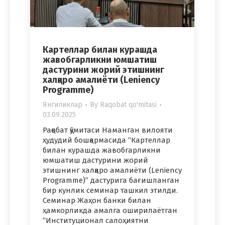
Картеллар билан курашда
жавобгарликни юмшатиш
дастурини жорий этишнинг
халқаро амалиёти (Leniency
Programme)
Янгиликлар
By
Raqobat qo'mitasi
03.09.2025
Рақобат қўмитаси Наманган вилояти
ҳудудий бошқармасида “Картеллар
билан курашда жавобгарликни
юмшатиш дастурини жорий
этишнинг халқаро амалиёти (Leniency
Programme)” дастурига бағишланган
бир кунлик семинар ташкил этилди.
Семинар Жаҳон банки билан
ҳамкорликда амалга оширилаётган
“Институционал салоҳиятни