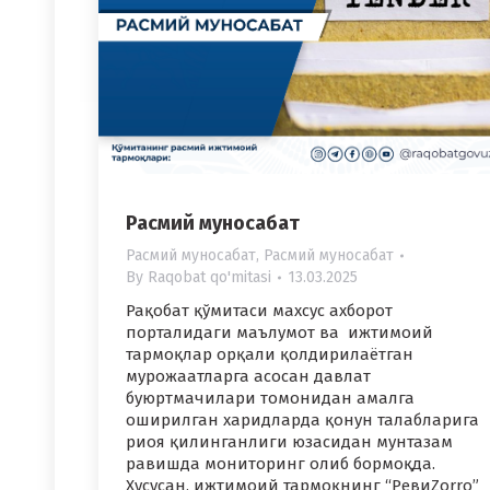
Расмий муносабат
Расмий муносабат
,
Расмий муносабат
By
Raqobat qo'mitasi
13.03.2025
Рақобат қўмитаси махсус ахборот
порталидаги маълумот ва ижтимоий
тармоқлар орқали қолдирилаётган
мурожаатларга асосан давлат
буюртмачилари томонидан амалга
оширилган харидларда қонун талабларига
риоя қилинганлиги юзасидан мунтазам
равишда мониторинг олиб бормоқда.
Хусусан, ижтимоий тармоқнинг “РевиZorro”