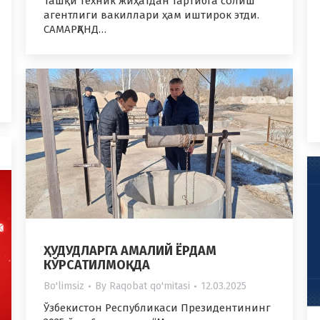
Ташқи техник жиҳатдан тартибга солиш
агентлиги вакиллари ҳам иштирок этди.
САМАРҚАНД…
ҲУДУДЛАРГА АМАЛИЙ ЁРДАМ
КЎРСАТИЛМОҚДА
Bo'limsiz
By
Raqobat qo'mitasi
12.03.2025
Ўзбекистон Республикаси Президентининг