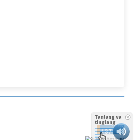
Tanlang va
tinglang