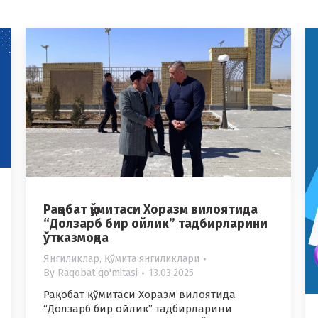
Рақобат қўмитаси Хоразм вилоятида
“Долзарб бир ойлик” тадбирларини
ўтказмоқда
Янгиликлар
,
Қўмита янгиликлари
By
Raqobat qo'mitasi
13.03.2025
Рақобат қўмитаси Хоразм вилоятида
“Долзарб бир ойлик” тадбирларини