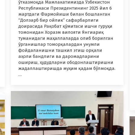
ўтказмоқда Мамлакатимизда Ўзбекистон
Республикаси Президентининг 2025 йил 6
мартдаги Фармойиши билан бошланган
“Долзарб бир ойлик” сафарбарлиги
доирасида Рақобат қўмитаси ишчи гуруҳи
томонидан Хоразм вилояти Янгиариқ
туманидаги маҳаллаларда олиб борилган
ўрганишлар томорқалардан унумли
фойдаланишни ташкил этиш орқали
аҳоли бандлиги ва даромадларини
ошириш, ҳудудларни ободонлаштиришни
жадаллаштиришда муҳим қадам бўлмоқда.
…