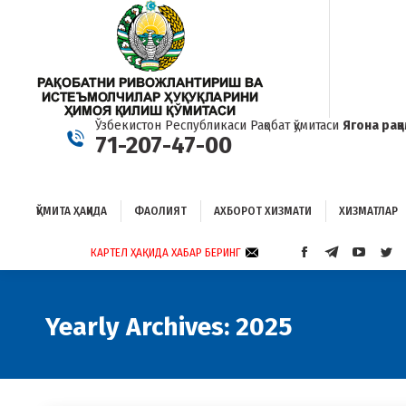
ҚЎМИТА ҲАҚИДА
ФАОЛИЯТ
АХБОРОТ ХИЗМАТИ
ХИЗМАТЛАР
Б
Ўзбекистон Республикаси Рақобат қўмитаси
Ягона рақ
71-207-47-00
ҚЎМИТА ҲАҚИДА
ФАОЛИЯТ
АХБОРОТ ХИЗМАТИ
ХИЗМАТЛАР
КАРТЕЛ ҲАҚИДА ХАБАР БЕРИНГ
FACEBOOK
TELEGRAM
YOUTUB
TWI
PAGE
PAGE
PAGE
PAG
OPENS
OPENS
OPENS
OP
IN
IN
IN
IN
Yearly Archives:
2025
NEW
NEW
NEW
NE
WINDOW
WINDOW
WINDO
WI