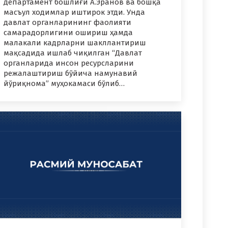
департамент бошлиғи А.Эранов ва бошқа
масъул ходимлар иштирок этди. Унда
давлат органларининг фаолияти
самарадорлигини ошириш ҳамда
малакали кадрларни шакллантириш
мақсадида ишлаб чиқилган “Давлат
органларида инсон ресурсларини
режалаштириш бўйича намунавий
йўриқнома” муҳокамаси бўлиб…