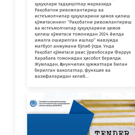
ҳуқуқлари тадқиқотлар марказида
Рақобатни ривожлантириш ва
истеъмолчилар ҳуқуқларини ҳимоя қилиш
қўмитасининг “Рақобатни ривожлантириш
ва истеъмолчилар ҳуқуқларини ҳимоя
қилиш қўмитаси томонидан 2024 йилда
амалга оширилган ишлар” мавзуида
матбуот анжумани бўлиб ўтди. Унда
Рақобат қўмитаси раис ўринбосари Фаррух
Карабаев томонидан ҳисобот берилди.
Жумладан, Қонунчилик ҳужжатлари билан
берилган ваколатлар, функция ва
вазифаларидан келиб…