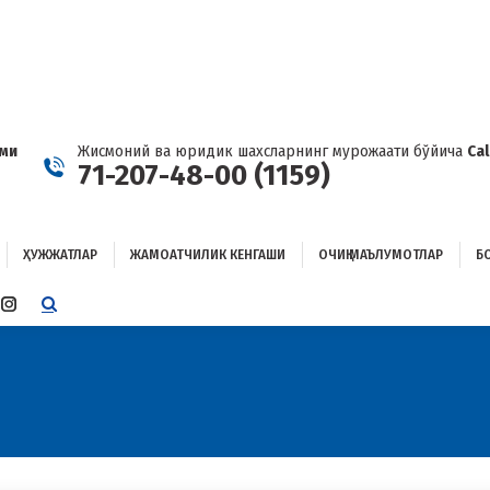
ҲУЖЖАТЛАР
ЖАМОАТЧИЛИК КЕНГАШИ
ОЧИҚ МАЪЛУМОТЛАР
ОҒЛАНИШ
ами
Жисмоний ва юридик шахсларнинг мурожаати бўйича
Ca
71-207-48-00 (1159)
ҲУЖЖАТЛАР
ЖАМОАТЧИЛИК КЕНГАШИ
ОЧИҚ МАЪЛУМОТЛАР
Б
E
TTER
INSTAGRAM
E
PAGE
ENS
OPENS
IN
W
NEW
W
NDOW
WINDOW