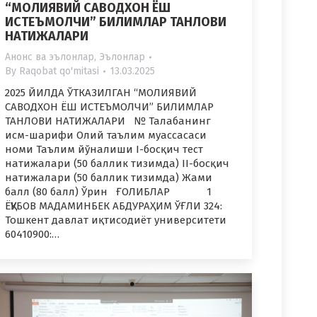
“МОЛИЯВИЙ САВОДХОН ЁШ
ИСТЕЪМОЛЧИ” БИЛИМЛАР ТАНЛОВИ
НАТИЖАЛАРИ
Анонс ва эълонлар
,
Эълонлар
By
Raqobat qo'mitasi
13.03.2025
2025 ЙИЛДА ЎТКАЗИЛГАН “МОЛИЯВИЙ
САВОДХОН ЁШ ИСТЕЪМОЛЧИ” БИЛИМЛАР
ТАНЛОВИ НАТИЖАЛАРИ № Талабанинг
исм-шарифи Олий таълим муассасаси
номи Таълим йўналиши I-босқич тест
натижалари (50 баллик тизимда) II-босқич
натижалари (50 баллик тизимда) Жами
балл (80 балл) Ўрин ҒОЛИБЛАР 1
ЁҚУБОВ МАДАМИНБЕК АБДУРАҲИМ ЎҒЛИ 324:
Тошкент давлат иқтисодиёт университети
60410900:…