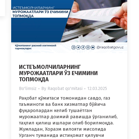
ИСТЕЪМОЛЧИЛАРНИНГ
МУРОЖААТЛАРИ ЎЗ ЕЧИМИНИ
ТОПМОҚДА
Bo'limsiz
By
Raqobat qo'mitasi
12.03.2025
Рақобат қўмитаси томонидан савдо, газ
таъминоти ва банк хизматлар бўйича
фуқаролардан келиб тушаётган
мурожаатлар доимий равишда ўрганилиб,
таҳлил қилиш ишлари олиб борилмоқда.
Жумладан, Хоразм вилояти мисолида
Урганч туманида истиқомат қилувчи