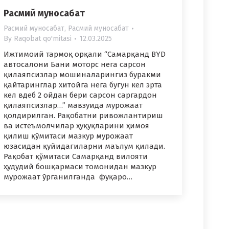
Расмий муносабат
Расмий муносабат
,
Расмий муносабат
By
Raqobat qo'mitasi
12.03.2025
Ижтимоий тармоқ орқали “Самарқанд BYD
автосалони Бани моторс нега сарсон
қилаяпсизлар мошиналарингиз буракми
қайтаринглар хитойга нега бугун кел эрта
кел вдеб 2 ойдан бери сарсон саргардон
қилаяпсизлар…” мавзуида мурожаат
қолдирилган. Рақобатни ривожлантириш
ва истеъмолчилар ҳуқуқларини ҳимоя
қилиш қўмитаси мазкур мурожаат
юзасидан қуйидагиларни маълум қилади.
Рақобат қўмитаси Самарқанд вилояти
ҳудудий бошқармаси томонидан мазкур
мурожаат ўрганилганда фуқаро…