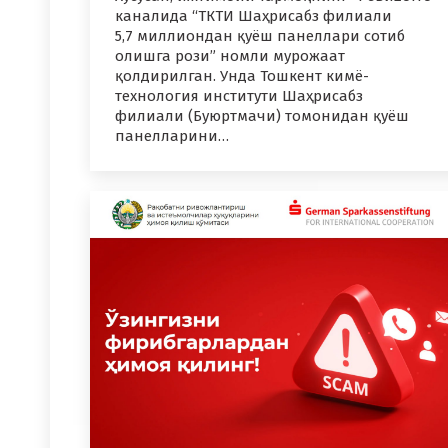
каналида “ТКТИ Шаҳрисабз филиали
5,7 миллиондан қуёш панеллари сотиб
олишга рози” номли мурожаат
қолдирилган. Унда Тошкент кимё-
технология институти Шаҳрисабз
филиали (Буюртмачи) томонидан қуёш
панелларини…