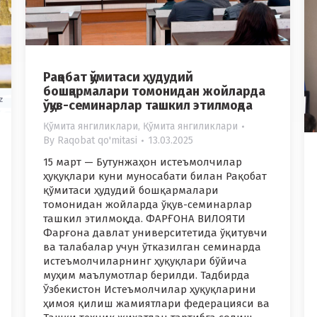
Рақобат қўмитаси ҳудудий
бошқармалари томонидан жойларда
ўқув-семинарлар ташкил этилмоқда
Қўмита янгиликлари
,
Қўмита янгиликлари
By
Raqobat qo'mitasi
13.03.2025
15 март — Бутунжаҳон истеъмолчилар
ҳуқуқлари куни муносабати билан Рақобат
қўмитаси ҳудудий бошқармалари
томонидан жойларда ўқув-семинарлар
ташкил этилмоқда. ФАРҒОНА ВИЛОЯТИ
Фарғона давлат университетида ўқитувчи
ва талабалар учун ўтказилган семинарда
истеъмолчиларнинг ҳуқуқлари бўйича
муҳим маълумотлар берилди. Тадбирда
Ўзбекистон Истеъмолчилар ҳуқуқларини
ҳимоя қилиш жамиятлари федерацияси ва