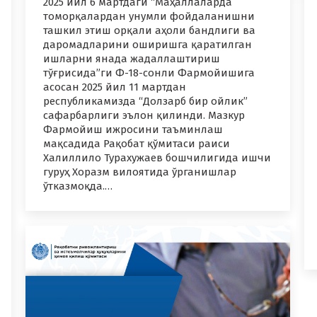
2025 йил 6 мартдаги “Маҳаллаларда
томорқалардан унумли фойдаланишни
ташкил этиш орқали аҳоли бандлиги ва
даромадларини оширишга қаратилган
ишларни янада жадаллаштириш
тўғрисида”ги Ф-18-сонли Фармойишига
асосан 2025 йил 11 мартдан
республикамизда “Долзарб бир ойлик”
сафарбарлиги эълон қилинди. Мазкур
Фармойиш ижросини таъминлаш
мақсадида Рақобат қўмитаси раиси
Халиллило Турахужаев бошчилигида ишчи
гуруҳ Хоразм вилоятида ўрганишлар
ўтказмоқда.…