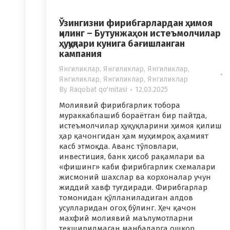
Ўзингизни фирибгарлардан ҳимоя
қилинг – Бутунжаҳон истеъмолчилар
ҳуқуқлари кунига бағишланган
кампания
Янгиликлар
,
Янгиликлар
,
Янгиликлар
,
Янгиликлар
,
Янгиликлар
,
Янгиликлар
By
Raqobat qo'mitasi
12.03.2025
Молиявий фирибгарлик тобора
мураккаблашиб бораётган бир пайтда,
истеъмолчилар ҳуқуқларини ҳимоя қилиш
ҳар қачонгидан ҳам муҳимроқ аҳамият
касб этмоқда. Аванс тўловлари,
инвестиция, банк ҳисоб рақамлари ва
«фишинг» каби фирибгарлик схемалари
жисмоний шахслар ва корхоналар учун
жиддий хавф туғдиради. Фирибгарлар
томонидан қўлланиладиган алдов
усулларидан огоҳ бўлинг. Ҳеч қачон
махфий молиявий маълумотларни
текширилмаган манбаларга ошкор