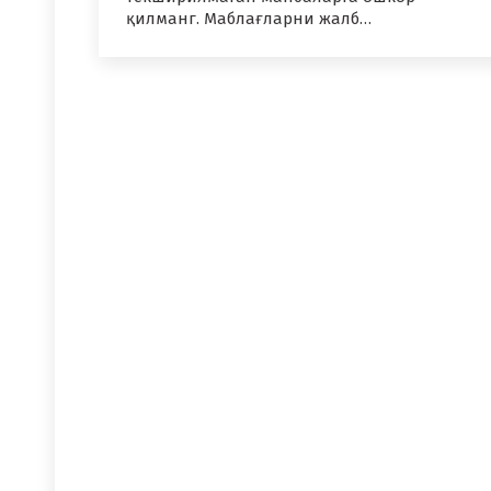
қилманг. Маблағларни жалб…