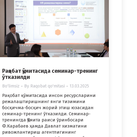
Рақобат қўмитасида семинар-тренинг
ўтказилди
Bo'limsiz
By
Raqobat qo'mitasi
13.03.2025
Рақобат қўмитасида инсон ресурсларини
режалаштиришнинг янги тизимини
босқичма-босқич жорий этиш юзасидан
семинар-тренинг ўтказилди. Семинар-
тренингда Қўмита раиси ўринбосари
Ф.Карабаев ҳамда Давлат хизматини
ривожлантириш агентлигининг