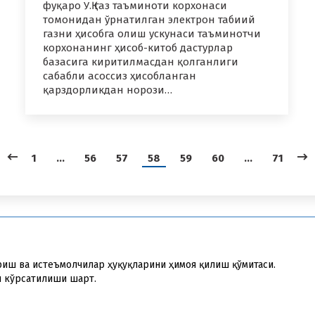
фуқаро У.Қ газ таъминоти корхонаси
томонидан ўрнатилган электрон табиий
газни ҳисобга олиш ускунаси таъминотчи
корхонанинг ҳисоб-китоб дастурлар
базасига киритилмасдан қолганлиги
сабабли асоссиз ҳисобланган
қарздорликдан норози…
1
…
56
57
58
59
60
…
71
риш ва истеъмолчилар ҳуқуқларини ҳимоя қилиш қўмитаси.
и кўрсатилиши шарт.