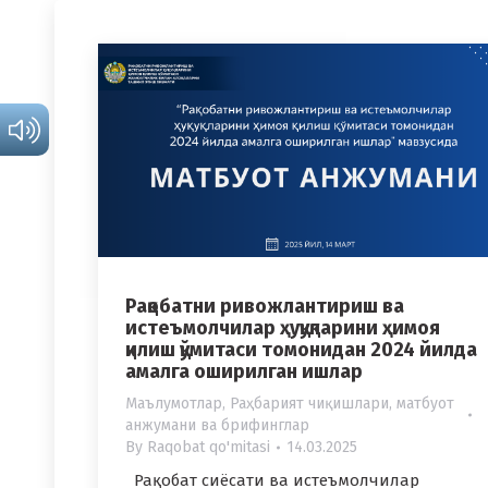
Рақобатни ривожлантириш ва
истеъмолчилар ҳуқуқларини ҳимоя
қилиш қўмитаси томонидан 2024 йилда
амалга оширилган ишлар
Маълумотлар
,
Раҳбарият чиқишлари, матбуот
анжумани ва брифинглар
By
Raqobat qo'mitasi
14.03.2025
Рақобат сиёсати ва истеъмолчилар