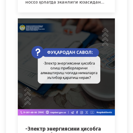
носоз ҳолатда эканлиги юзасидан…
-Электр энергиясини ҳисобга