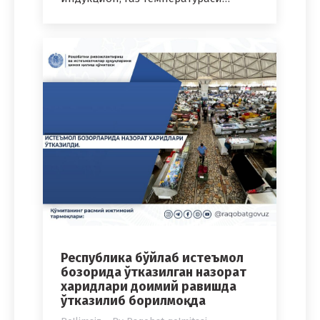
Республика бўйлаб истеъмол
бозорида ўтказилган назорат
харидлари доимий равишда
ўтказилиб борилмоқда