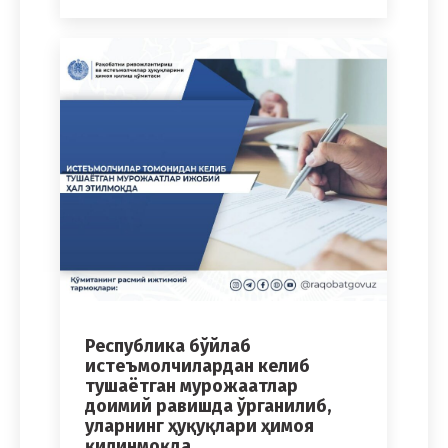
Республика бўйлаб
истеъмолчилардан келиб
тушаётган мурожаатлар
доимий равишда ўрганилиб,
уларнинг ҳуқуқлари ҳимоя
қилинмоқда