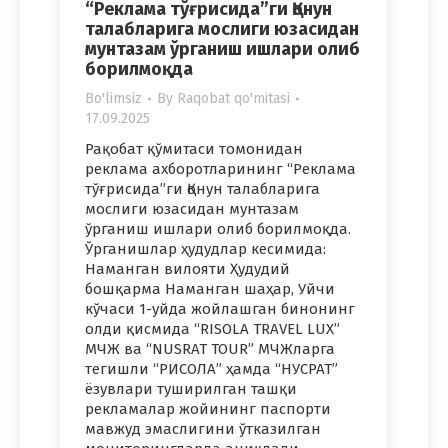
“Реклама тўғрисида”ги Қонун
талабларига мослиги юзасидан
мунтазам ўрганиш ишлари олиб
борилмоқда
Bo'limsiz
By
Raqobat qo'mitasi
17.09.2025
Рақобат қўмитаси томонидан
реклама ахборотларининг “Реклама
тўғрисида”ги Қонун талабларига
мослиги юзасидан мунтазам
ўрганиш ишлари олиб борилмоқда.
Ўрганишлар ҳудудлар кесимида:
Наманган вилояти Ҳудудий
бошқарма Наманган шаҳар, Уйчи
кўчаси 1-уйда жойлашган бинонинг
олди қисмида “RISOLA TRAVEL LUX”
МЧЖ ва “NUSRAT TOUR” МЧЖларга
тегишли “РИСОЛА” ҳамда “НУСРАТ”
ёзувлари туширилган ташқи
рекламалар жойининг паспорти
мавжуд эмаслигини ўтказилган