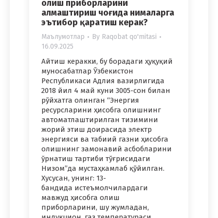
олиш приборларини
алмаштириш чоғида нималарга
эътибор қаратиш керак?
Маълумотлар
By
Raqobat qo'mitasi
16.09.2025
Айтиш керакки, бу борадаги ҳуқуқий
муносабатлар Ўзбекистон
Республикаси Адлия вазирлигида
2018 йил 4 май куни 3005-сон билан
рўйхатга олинган “Энергия
ресурсларини ҳисобга олишнинг
автоматлаштирилган тизимини
жорий этиш доирасида электр
энергияси ва табиий газни ҳисобга
олишнинг замонавий асбобларини
ўрнатиш тартиби тўғрисидаги
Низом”да мустаҳкамлаб қўйилган.
Хусусан, унинг: 13-
бандида истеъмолчилардаги
мавжуд ҳисобга олиш
приборларини, шу жумладан,
индукцион, газ температураси…