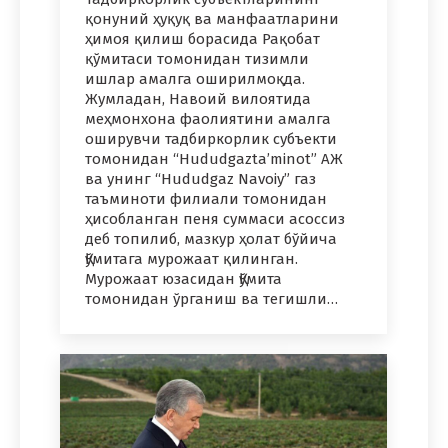
қонуний ҳуқуқ ва манфаатларини
ҳимоя қилиш борасида Рақобат
қўмитаси томонидан тизимли
ишлар амалга оширилмоқда.
Жумладан, Навоий вилоятида
меҳмонхона фаолиятини амалга
оширувчи тадбиркорлик субъекти
томонидан “Hududgazta’minot” АЖ
ва унинг “Hududgaz Navoiy” газ
таъминоти филиали томонидан
ҳисобланган пеня суммаси асоссиз
деб топилиб, мазкур ҳолат бўйича
Қўмитага мурожаат қилинган.
Мурожаат юзасидан Қўмита
томонидан ўрганиш ва тегишли…