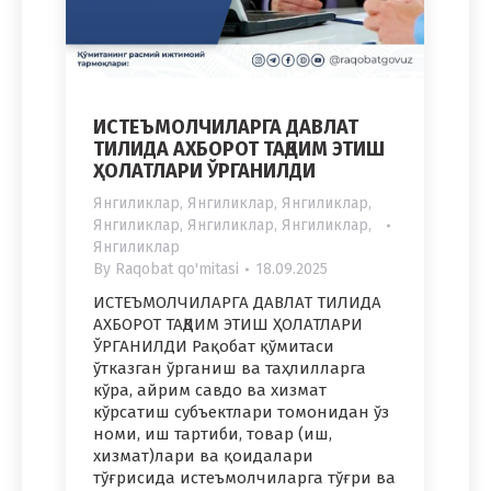
ИСТЕЪМОЛЧИЛАРГА ДАВЛАТ
ТИЛИДА АХБОРОТ ТАҚДИМ ЭТИШ
ҲОЛАТЛАРИ ЎРГАНИЛДИ
Янгиликлар
,
Янгиликлар
,
Янгиликлар
,
Янгиликлар
,
Янгиликлар
,
Янгиликлар
,
Янгиликлар
By
Raqobat qo'mitasi
18.09.2025
ИСТЕЪМОЛЧИЛАРГА ДАВЛАТ ТИЛИДА
АХБОРОТ ТАҚДИМ ЭТИШ ҲОЛАТЛАРИ
ЎРГАНИЛДИ Рақобат қўмитаси
ўтказган ўрганиш ва таҳлилларга
кўра, айрим савдо ва хизмат
кўрсатиш субъектлари томонидан ўз
номи, иш тартиби, товар (иш,
хизмат)лари ва қоидалари
тўғрисида истеъмолчиларга тўғри ва