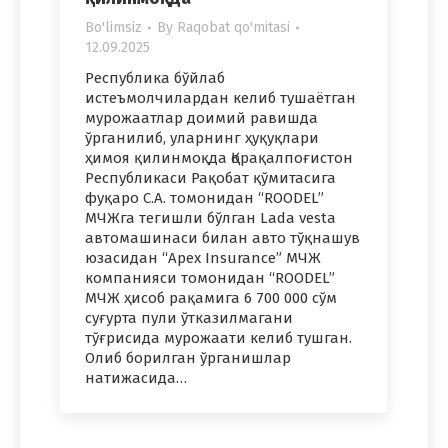
Bo'limsiz
By
Raqobat qo'mitasi
12.09.2025
Республика бўйлаб
истеъмолчилардан келиб тушаётган
мурожаатлар доимий равишда
ўрганилиб, уларнинг ҳуқуқлари
ҳимоя қилинмоқда Қорақалпоғистон
Республикаси Рақобат қўмитасига
фуқаро С.А. томонидан “ROODEL”
МЧЖга тегишли бўлган Lada vesta
автомашинаси билан авто тўқнашув
юзасидан “Apex Insurance” МЧЖ
компанияси томонидан “ROODEL”
МЧЖ ҳисоб рақамига 6 700 000 сўм
суғурта пули ўтказилмагани
тўғрисида мурожаати келиб тушган.
Олиб борилган ўрганишлар
натижасида…