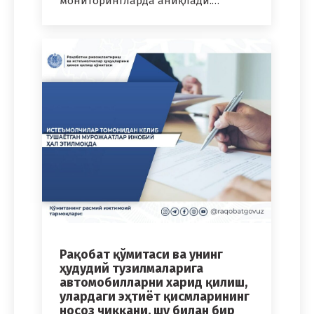
мониторингларда аниқлади.…
Рақобат қўмитаси ва унинг
ҳудудий тузилмаларига
автомобилларни харид қилиш,
улардаги эҳтиёт қисмларининг
носоз чиққани, шу билан бир