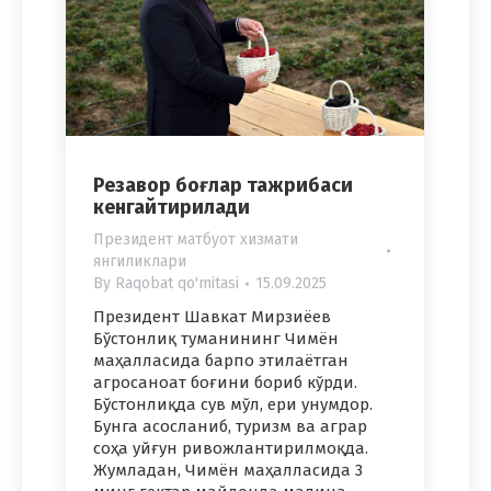
Резавор боғлар тажрибаси
кенгайтирилади
Президент матбуот хизмати
янгиликлари
By
Raqobat qo'mitasi
15.09.2025
Президент Шавкат Мирзиёев
Бўстонлиқ туманининг Чимён
маҳалласида барпо этилаётган
агросаноат боғини бориб кўрди.
Бўстонлиқда сув мўл, ери унумдор.
Бунга асосланиб, туризм ва аграр
соҳа уйғун ривожлантирилмоқда.
Жумладан, Чимён маҳалласида 3