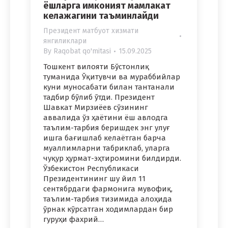
ёшларга имконият мамлакат
келажагини таъминлайди
Президент матбуот хизмати
янгиликлари
By
Raqobat qo'mitasi
15.09.2025
Тошкент вилояти Бўстонлиқ
туманида Ўқитувчи ва мураббийлар
куни муносабати билан тантанали
тадбир бўлиб ўтди. Президент
Шавкат Мирзиёев сўзининг
аввалида ўз ҳаётини ёш авлодга
таълим-тарбия беришдек энг улуғ
ишга бағишлаб келаётган барча
муаллимларни табриклаб, уларга
чуқур ҳурмат-эҳтиромини билдирди.
Ўзбекистон Республикаси
Президентининг шу йил 11
сентябрдаги фармонига мувофиқ,
таълим-тарбия тизимида алоҳида
ўрнак кўрсатган ходимлардан бир
гуруҳи фахрий…