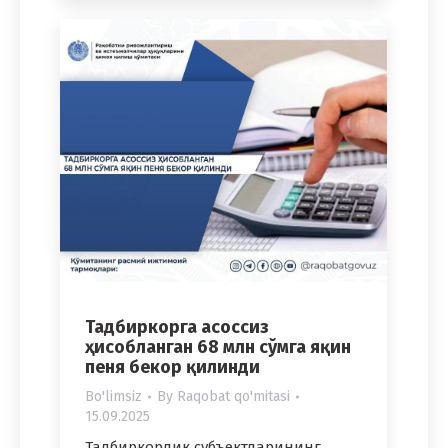
Тадбиркорга асоссиз
ҳисобланган 68 млн сўмга яқин
пеня бекор қилинди
Bo'limsiz
By
Raqobat qo'mitasi
15.09.2025
Тадбиркорлик субъектларининг