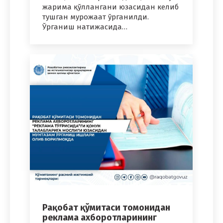
жарима қўллангани юзасидан келиб
тушган мурожаат ўрганилди.
Ўрганиш натижасида…
Рақобат қўмитаси томонидан
реклама ахборотларининг