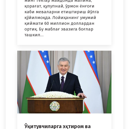
минг гектар майдонда малина,
қорағат, қулупнай, ўрмон ёнғоғи
каби меваларни етиштириш йўлга
қўйилмоқда. Лойиҳанинг умумий
қиймати 60 миллион доллардан
ортиқ. Бу маблағ эвазига боғлар
ташкил…
Ўқитувчиларга эҳтиром ва