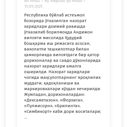
Bo'limsiz
By
Raqobat qo'mitasi
15.09.2025
Республика бўйлаб истеъмол
бозорида ўтказилган назорат
харидлари доимий равишда
ўтказилиб борилмоқда Андижон
вилояти мисолида Ҳудудий
бошқарма иш режасига асосан,
ваколатли ташкилотлар билан
ҳамкорликда вилоятдаги бир қатор
дорихоналар ва савдо дўконларида
назорат харидлари амалга
оширилди. Назорат харидлари
чоғида маҳсулотларнинг яроқлилик
муддати, қадоқланиши ва
маркировкалари кўздан кечирилди.
Жумладан, дорихоналардан:
«Дексаметазон», «Форхига»,
«Пулмисорн», «Брилинта»,
«Симбикорт» каби дори воситалари;
…