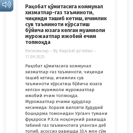
Рақобат қўмитасига коммунал
хизматлар-газ таъминоти,
чиқинди ташиб кетиш, ичимлик
сув таъминоти кўрсатиш
бўйича юзага келган муаммоли
мурожаатлар ижобий ечим
топмоқда
Янгиликлар
By
Raqobat qo'mitasi
17.09.2025
Рақобат қўмитасига коммунал
хизматлар-газ таъминоти, чиқинди
ташиб кетиш, ичимлик сув
таъминоти кўрсатиш бўйича юзага
келган муаммоли мурожаатлар
ижобий ечим топмоқда.
Мурожаатлар ечими ҳудудлар
кесимида: Хоразм вилояти Ҳудудий
бошқарма томонидан Урганч тумани
фуқароси Р.Х.га ноқонуний равишда
табиий газ таъминотига уланган деб
топиб, асоссиз равишда 33,4 млн сўм