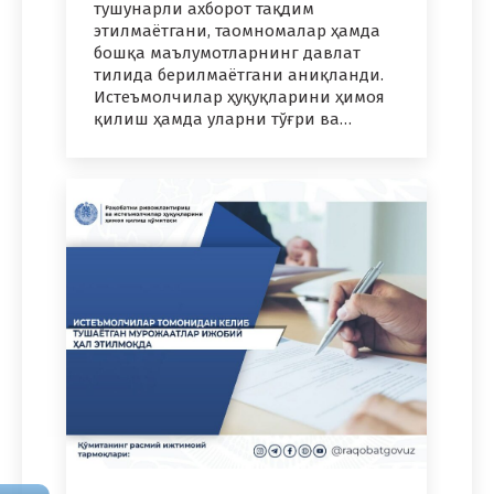
тушунарли ахборот тақдим
этилмаётгани, таомномалар ҳамда
бошқа маълумотларнинг давлат
тилида берилмаётгани аниқланди.
Истеъмолчилар ҳуқуқларини ҳимоя
қилиш ҳамда уларни тўғри ва…