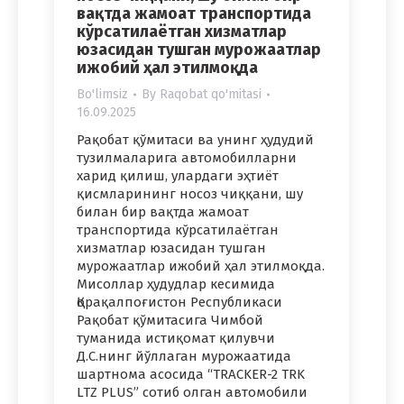
вақтда жамоат транспортида
кўрсатилаётган хизматлар
юзасидан тушган мурожаатлар
ижобий ҳал этилмоқда
Bo'limsiz
By
Raqobat qo'mitasi
16.09.2025
Рақобат қўмитаси ва унинг ҳудудий
тузилмаларига автомобилларни
харид қилиш, улардаги эҳтиёт
қисмларининг носоз чиққани, шу
билан бир вақтда жамоат
транспортида кўрсатилаётган
хизматлар юзасидан тушган
мурожаатлар ижобий ҳал этилмоқда.
Мисоллар ҳудудлар кесимида
Қорақалпоғистон Республикаси
Рақобат қўмитасига Чимбой
туманида истиқомат қилувчи
Д.С.нинг йўллаган мурожаатида
шартнома асосида “TRACKER-2 TRK
LTZ PLUS” сотиб олган автомобили