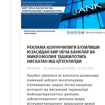
РЕКЛАМА ҚОНУНЧИЛИГИ БУЗИЛИШИ
ЮЗАСИДАН БИР НЕЧА БАНКЛАР ВА
МИКРОМОЛИЯ ТАШКИЛОТИГА
НИСБАТАН ИШ ҚЎЗҒАТИЛДИ
Bo'limsiz
By
Raqobat qo'mitasi
07.03.2025
Рақобат қўмитаси ўз ваколати доирасида
оммавий ахборот воситаларида
(телевидение, радио, босма нашрлар,
интернет ва ижтимоий тармоқлар)
жойлаштирилаётган реклама
ахборотларининг реклама ҳамда
истеъмолчиларнинг ҳуқуқларни ҳимоя