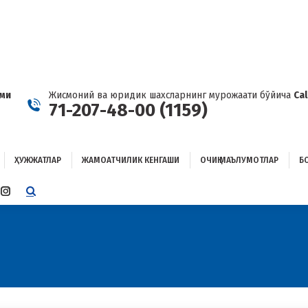
ҲУЖЖАТЛАР
ЖАМОАТЧИЛИК КЕНГАШИ
ОЧИҚ МАЪЛУМОТЛАР
ОҒЛАНИШ
ами
Жисмоний ва юридик шахсларнинг мурожаати бўйича
Ca
71-207-48-00 (1159)
ҲУЖЖАТЛАР
ЖАМОАТЧИЛИК КЕНГАШИ
ОЧИҚ МАЪЛУМОТЛАР
Б
E
TTER
INSTAGRAM
E
PAGE
ENS
OPENS
IN
W
NEW
W
NDOW
WINDOW