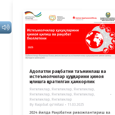
Адолатли рақобатни таъминлаш ва
истеъмолчилар ҳуқуқларини ҳимоя
қилишга қаратилган ҳамкорлик
Янгиликлар
,
Янгиликлар
,
Янгиликлар
,
Янгиликлар
,
Янгиликлар
,
Янгиликлар
,
Янгиликлар
,
Янгиликлар
By
Raqobat qo'mitasi
11.03.2025
2024 йилда Рақобатни ривожлантириш ва