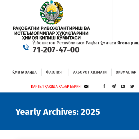
ҚЎМИТА ҲАҚИДА
ФАОЛИЯТ
АХБОРОТ ХИЗМАТИ
ХИЗМАТЛАР
Б
Ўзбекистон Республикаси Рақобат қўмитаси
Ягона рақ
71-207-47-00
ҚЎМИТА ҲАҚИДА
ФАОЛИЯТ
АХБОРОТ ХИЗМАТИ
ХИЗМАТЛАР
КАРТЕЛ ҲАҚИДА ХАБАР БЕРИНГ
FACEBOOK
TELEGRAM
YOUTUB
TWI
PAGE
PAGE
PAGE
PAG
OPENS
OPENS
OPENS
OP
IN
IN
IN
IN
Yearly Archives:
2025
NEW
NEW
NEW
NE
WINDOW
WINDOW
WINDO
WI