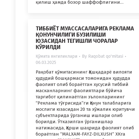
қилиш ҳамда бозор шаффофлигини…
ТИББИЁТ МУАССАСАЛАРИГА РЕКЛАМА
ҚОНУНЧИЛИГИ БУЗИЛИШИ
ЮЗАСИДАН ТЕГИШЛИ ЧОРАЛАР
КЎРИЛДИ
Қўмита янгиликлари
By
Raqobat qo'mitasi
06.03.2025
Рақобат қўмитасининг Қашқадарё вилояти
ҳудудий бошқармаси томонидан ҳудудда
фаолият олиб бораётган хусусий тиббий
масканларнинг фаолиятлари бўйича
тарғибот қилинаётган эълонларининг
“Реклама тўғрисида”ги Қонун талабларига
мослиги юзасидан 20 та хўжалик юритувчи
субъектларида ўрганиш ишлари олиб
борилди. Ўтказилган ўрганишлар
натижасида, Қарши шаҳрида фаолият олиб
бораётган “MALXAM-FAYZ-DILXUSH” ХКга