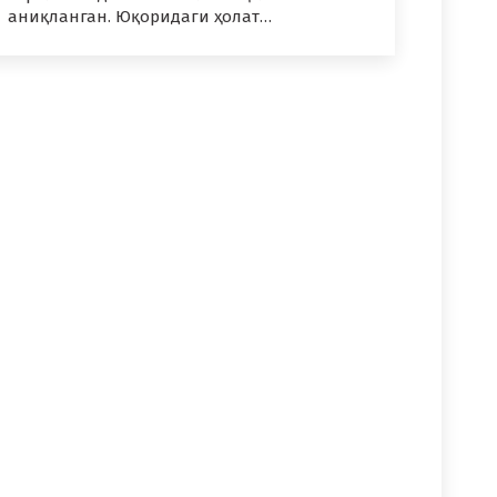
аниқланган. Юқоридаги ҳолат…