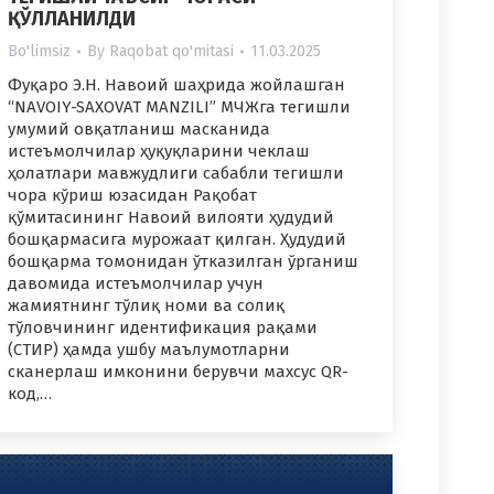
ҚЎЛЛАНИЛДИ
Bo'limsiz
By
Raqobat qo'mitasi
11.03.2025
Фуқаро Э.Н. Навоий шаҳрида жойлашган
“NAVOIY-SAXOVAT MANZILI” МЧЖга тегишли
умумий овқатланиш масканида
истеъмолчилар ҳуқуқларини чеклаш
ҳолатлари мавжудлиги сабабли тегишли
чора кўриш юзасидан Рақобат
қўмитасининг Навоий вилояти ҳудудий
бошқармасига мурожаат қилган. Ҳудудий
бошқарма томонидан ўтказилган ўрганиш
давомида истеъмолчилар учун
жамиятнинг тўлиқ номи ва солиқ
тўловчининг идентификация рақами
(СТИР) ҳамда ушбу маълумотларни
сканерлаш имконини берувчи махсус QR-
код,…