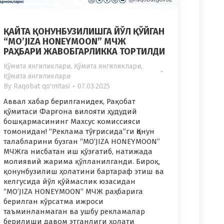
ҚАЙТА ҚОНУНБУЗИЛИШГА ЙЎЛ ҚЎЙГАН
“MO’JIZA HONEYMOON” МЧЖ
РАҲБАРИ ЖАВОБГАРЛИККА ТОРТИЛДИ
Қўмита янгиликлари
,
Қўмита янгиликлари
,
Қўмита янгиликлари
By
Raqobat qo'mitasi
07.03.2025
Аввал хабар берилганидек, Рақобат
қўмитаси Фарғона вилояти ҳудудий
бошқармасининг Махсус комиссияси
томонидан! “Реклама тўғрисида”ги Қонун
талабларини бузган “MO’JIZA HONEYMOON”
МЧЖга нисбатан иш қўзғатиб, натижада
молиявий жарима қўлланилганди. Бироқ,
қонунбузилиш ҳолатини бартараф этиш ва
келгусида йўл қўймаслик юзасидан
“MO’JIZA HONEYMOON” МЧЖ раҳбарига
берилган кўрсатма ижроси
таъминланмаган ва ушбу рекламалар
берилиши давом этганлиги ҳолати