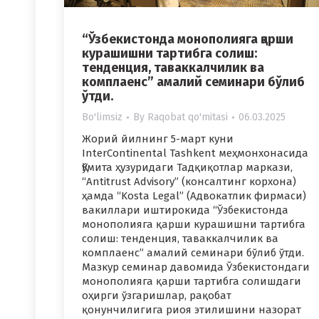
“Ўзбекистонда монополияга қарши
курашишни тартибга солиш:
тенденция, таваккалчилик ва
комплаенс” амалий семинари бўлиб
ўтди.
Bo'limsiz
By
Raqobat qo'mitasi
06.03.2025
Жорий йилнинг 5-март куни
InterContinental Tashkent меҳмонхонасида
Қўмита ҳузуридаги Тадқиқотлар маркази,
“Antitrust Advisory” (консалтинг корхона)
ҳамда “Kosta Legal” (Адвокатлик фирмаси)
вакиллари иштирокида “Ўзбекистонда
монополияга қарши курашишни тартибга
солиш: тенденция, таваккалчилик ва
комплаенс” амалий семинари бўлиб ўтди.
Мазкур семинар давомида Ўзбекистондаги
монополияга қарши тартибга солишдаги
оҳирги ўзгаришлар, рақобат
қонунчилигига риоя этилишини назорат