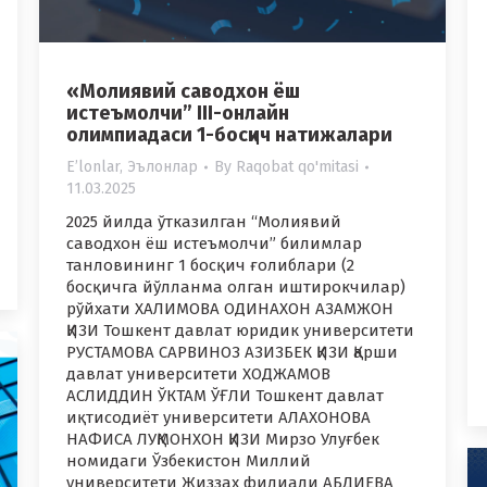
«Молиявий саводхон ёш
истеъмолчи” III-онлайн
олимпиадаси 1-босқич натижалари
Eʼlonlar
,
Эълонлар
By
Raqobat qo'mitasi
11.03.2025
2025 йилда ўтказилган “Молиявий
саводхон ёш истеъмолчи” билимлар
танловининг 1 босқич ғолиблари (2
босқичга йўлланма олган иштирокчилар)
рўйхати ХАЛИМОВА ОДИНАХОН АЗАМЖОН
ҚИЗИ Тошкент давлат юридик университети
РУСТАМОВА САРВИНОЗ АЗИЗБЕК ҚИЗИ Қарши
давлат университети ХОДЖАМОВ
АСЛИДДИН ЎКТАМ ЎҒЛИ Тошкент давлат
иқтисодиёт университети АЛАХОНОВА
НАФИСА ЛУҚМОНХОН ҚИЗИ Мирзо Улуғбек
номидаги Ўзбекистон Миллий
университети Жиззах филиали АБДИЕВА