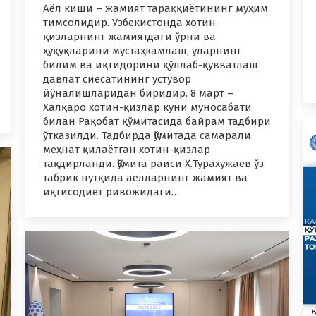
Аёл киши – жамият тараққиётининг муҳим
тимсолидир. Ўзбекистонда хотин-
қизларнинг жамиятдаги ўрни ва
ҳуқуқларини мустаҳкамлаш, уларнинг
билим ва иқтидорини қўллаб-қувватлаш
давлат сиёсатининг устувор
йўналишларидан биридир. 8 март –
Халқаро хотин-қизлар куни муносабати
билан Рақобат қўмитасида байрам тадбири
ўтказилди. Тадбирда Қўмитада самарали
меҳнат қилаётган хотин-қизлар
тақдирланди. Қўмита раиси Ҳ.Турахужаев ўз
табрик нутқида аёлларнинг жамият ва
иқтисодиёт ривожидаги…