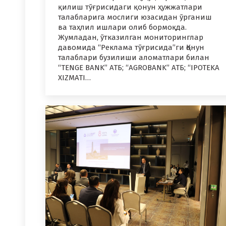
қилиш тўғрисидаги қонун ҳужжатлари
талабларига мослиги юзасидан ўрганиш
ва таҳлил ишлари олиб бормоқда.
Жумладан, ўтказилган мониторинглар
давомида “Реклама тўғрисида”ги Қонун
талаблари бузилиши аломатлари билан
“TENGE BANK” АТБ; “AGROBANK” АТБ; “IPOTEKA
XIZMATI…