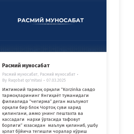
Расмий муносабат
Расмий муносабат
,
Расмий муносабат
By
Raqobat qo'mitasi
07.03.2025
Ижтимоий тармоқ орқали “Korzinka савдо
тармоқларининг Янгиҳаёт туманидаги
филиалида “чегирма” деган маълумот
орқали бир блок Чортоқ суви харид
қилингани, аммо унинг пештахта ва
кассадаги нархи ўртасида тафовут
борлиги” юзасидан маълум қилиниб, ушбу
ҳолат бўйича тегишли чоралар кўриш