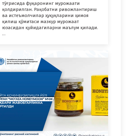
тўғрисида фуқаронинг мурожаати
қолдирилган. Рақобатни ривожлантириш
ва истеъмолчилар ҳуқуқларини ҳимоя
қилиш қўмитаси мазкур мурожаат
юзасидан қуйидагиларни маълум қилади.
…