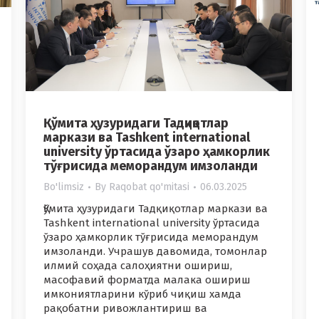
Қўмита ҳузуридаги Тадқиқотлар
маркази ва Tashkent international
university ўртасида ўзаро ҳамкорлик
тўғрисида меморандум имзоланди
Bo'limsiz
By
Raqobat qo'mitasi
06.03.2025
Қўмита ҳузуридаги Тадқиқотлар маркази ва
Tashkent international university ўртасида
ўзаро ҳамкорлик тўғрисида меморандум
имзоланди. Учрашув давомида, томонлар
илмий соҳада салоҳиятни ошириш,
масофавий форматда малака ошириш
имкониятларини кўриб чиқиш хамда
рақобатни ривожлантириш ва