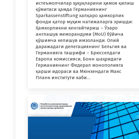
истеъмолчилар ҳуқуқларини ҳимоя қилиш
қўмитаси ҳамда Германиянинг
Sparkassenstiftung халқаро ҳамкорлик
фонди қатор муҳим натижаларга эришди:
Ҳамкорликни кенгайтириш – Ўзаро
англашув меморандуми (MoU) бўйича
қўшимча келишув имзоланди. Олий
даражадаги делегациянинг Бельгия ва
Германияга ташрифи – Брюсселдаги
Европа комиссияси, Бонн шаҳридаги
Германиянинг Федерал монополияга
қарши идораси ва Мюнхендаги Макс
Планк институти каби…