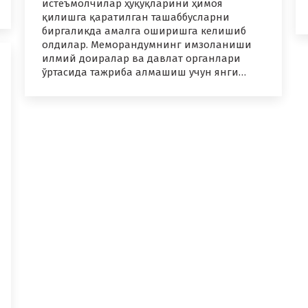
истеъмолчилар ҳуқуқларини ҳимоя
қилишга қаратилган ташаббусларни
биргаликда амалга оширишга келишиб
олдилар. Меморандумнинг имзоланиши
илмий доиралар ва давлат органлари
ўртасида тажриба алмашиш учун янги…