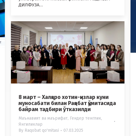
ДИЛФУЗА…
8 март – Халқаро хотин-қизлар куни
муносабати билан Рақобат қўмитасида
байрам тадбири ўтказилди
Маънавият ва маърифат
,
Гендер тенглик
,
Янгиликлар
By
Raqobat qo'mitasi
07.03.2025