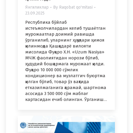
Янгиликлар
By
Raqobat qo'mitasi
23.09.2025
Республика бўйлаб
истеъмолчилардан келиб тушаётган
мурожаатлар доимий равишда
ўрганилиб, уларнинг ҳуқуқлари ҳимоя
қилинмоқда Қашқадарё вилояти
мисолида Фуқаро Х.Н. «Uzum Nasiya»
МЧЖ фаолиятидан норози бўлиб,
ҳудудий бошқармага мурожаат қилди.
Фуқаро 10 000 000 сўмлик
кондиционер ва музлатгич буюртма
қилган бўлиб, товар ўз вақтида
етказилмаганига қарамай, шартнома
асосида 3 500 000 сўм маблағ
картасидан ечиб олинган. Ўрганиш…