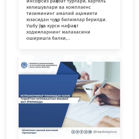
инсофсиз рақобат турлари, картель
келишувлари ва комплаенс
тизимининг амалий аҳамияти
юзасидан чуқур билимлар берилди.
Ушбу ўқув курси нафақат
ходимларнинг малакасини
оширишга балки,…