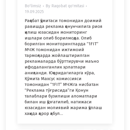
Bo'limsiz
By
Raqobat qo'mitasi
19.09.2025
Рақобат қўмитаси томонидан доимий
равишда реклама қонунчилига риоя
қилиш юзасидан мониторинг
ишлари олиб борилмоқда. Олиб
борилган мониторингларда “1FIT”
МЧЖ томонидан ижтимоий
тармоқларда жойлаштирилган
рекламаларда бўрттирувчи маъно
ифодаланганлик ҳолатлари
аниқланди. Юқоридагиларга кўра,
Қўмита Махсус комиссияси
томонидан “1FIT” МЧЖга нисбатан
“Реклама тўғрисида”ги Қонун
талаблари бузилиши аломатлари
билан иш қўзғатилиб, натижаси
юзасидан молиявий жарима қўллаш
хақида қарор қабул…