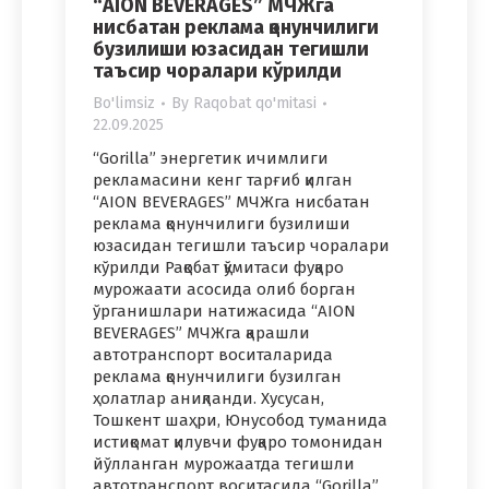
“AION BEVERAGES” МЧЖга
нисбатан реклама қонунчилиги
бузилиши юзасидан тегишли
таъсир чоралари кўрилди
Bo'limsiz
By
Raqobat qo'mitasi
22.09.2025
“Gorilla” энергетик ичимлиги
рекламасини кенг тарғиб қилган
“AION BEVERAGES” МЧЖга нисбатан
реклама қонунчилиги бузилиши
юзасидан тегишли таъсир чоралари
кўрилди Рақобат қўмитаси фуқаро
мурожаати асосида олиб борган
ўрганишлари натижасида “AION
BEVERAGES” МЧЖга қарашли
автотранспорт воситаларида
реклама қонунчилиги бузилган
ҳолатлар аниқланди. Хусусан,
Тошкент шаҳри, Юнусобод туманида
истиқомат қилувчи фуқаро томонидан
йўлланган мурожаатда тегишли
автотранспорт воситасида “Gorilla”