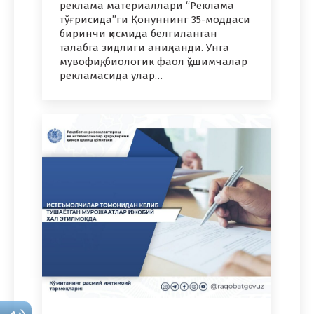
реклама материаллари “Реклама
тўғрисида”ги Қонуннинг 35-моддаси
биринчи қисмида белгиланган
талабга зидлиги аниқланди. Унга
мувофиқ, биологик фаол қўшимчалар
рекламасида улар…