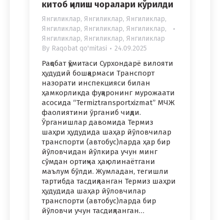
китоб қилиш чоралари кўрилди
Янгиликлар
,
Янгиликлар
,
Янгиликлар
,
Янгиликлар
,
Янгиликлар
,
Янгиликлар
,
Янгиликлар
,
Янгиликлар
,
Янгиликлар
By
Raqobat qo'mitasi
24.09.2025
Рақобат қўмитаси Сурхондарё вилояти
ҳудудий бошқармаси Транспорт
назорати инспекцияси билан
ҳамкорликда фуқаронинг мурожаати
асосида “Termiztransportxizmat” МЧЖ
фаолиятини ўрганиб чиқди.
Ўрганишлар давомида Термиз
шаҳри ҳудудида шаҳар йўловчилар
транспорти (автобус)ларда ҳар бир
йўловчидан йўлкира учун минг
сўмдан ортиқча ҳақ олинаётгани
маълум бўлди. Жумладан, тегишли
тартибда тасдиқланган Термиз шаҳри
ҳудудида шаҳар йўловчилар
транспорти (автобус)ларда бир
йўловчи учун тасдиқланган…