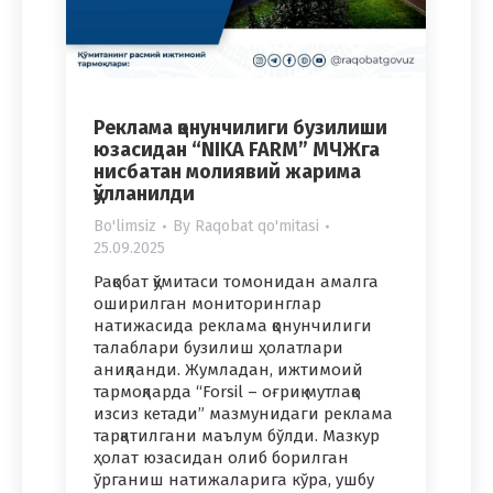
Реклама қонунчилиги бузилиши
юзасидан “NIKA FARM” МЧЖга
нисбатан молиявий жарима
қўлланилди
Bo'limsiz
By
Raqobat qo'mitasi
25.09.2025
Рақобат қўмитаси томонидан амалга
оширилган мониторинглар
натижасида реклама қонунчилиги
талаблари бузилиш ҳолатлари
аниқланди. Жумладан, ижтимоий
тармоқларда “Forsil – оғриқ мутлақо
изсиз кетади” мазмунидаги реклама
тарқатилгани маълум бўлди. Мазкур
ҳолат юзасидан олиб борилган
ўрганиш натижаларига кўра, ушбу