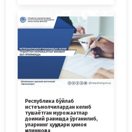
Республика бўйлаб
истеъмолчилардан келиб
тушаётган мурожаатлар
доимий равишда ўрганилиб,
уларнинг ҳуқуқлари ҳимоя
қилинмоқда