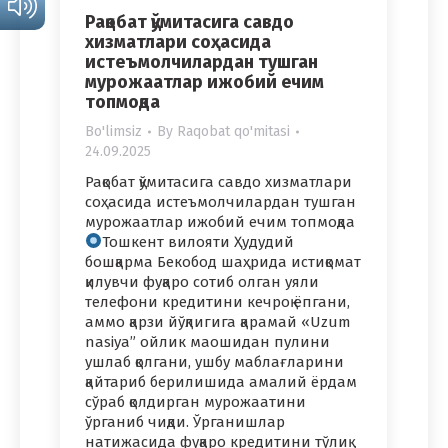
Рақобат қўмитасига савдо
хизматлари соҳасида
истеъмолчилардан тушган
мурожаатлар ижобий ечим
топмоқда
Bo'limsiz
By
Raqobat qo'mitasi
24.09.2025
Рақобат қўмитасига савдо хизматлари
соҳасида истеъмолчилардан тушган
мурожаатлар ижобий ечим топмоқда
Тошкент вилояти Ҳудудий
бошқарма Бекобод шаҳрида истиқомат
қилувчи фуқаро сотиб олган уяли
телефони кредитини кечроқ ёпгани,
аммо қарзи йўқлигига қарамай «Uzum
nasiya” ойлик маошидан пулини
ушлаб қолгани, ушбу маблағларини
қайтариб берилишида амалий ёрдам
сўраб қолдирган мурожаатини
ўрганиб чиқди. Ўрганишлар
натижасида фуқаро кредитини тўлиқ