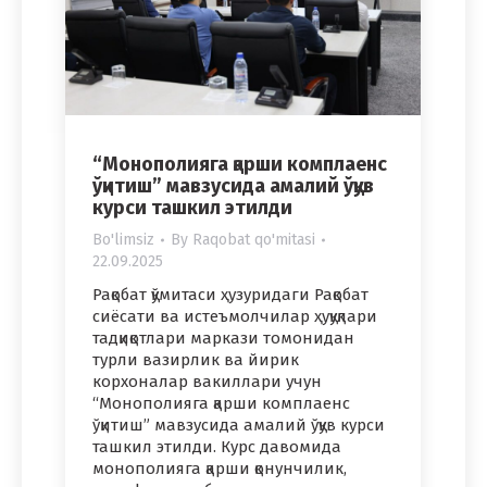
“Монополияга қарши комплаенс
ўқитиш” мавзусида амалий ўқув
курси ташкил этилди
Bo'limsiz
By
Raqobat qo'mitasi
22.09.2025
Рақобат қўмитаси ҳузуридаги Рақобат
сиёсати ва истеъмолчилар ҳуқуқлари
тадқиқотлари маркази томонидан
турли вазирлик ва йирик
корхоналар вакиллари учун
“Монополияга қарши комплаенс
ўқитиш” мавзусида амалий ўқув курси
ташкил этилди. Курс давомида
монополияга қарши қонунчилик,