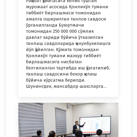
Рақобат қўмитасига келиб тушган
мурожаат асосида Қонликўл тумани
тиббиёт бирлашмаси томонидан
амалга оширилган танлов савдоси
ўрганилганда Буюртмачи
томонидан 250 000 000 сўмлик
давлат хариди бўйича ўтказилган
танлаш савдоларида қонунбузилишга
йўл қўйилган. Қўмита томонидан
Қонликўл тумани мазкур тиббиёт
бирлашмасига нисбатан
белгиланган тартибда иш қўзғатилиб,
танлаш савдосини бекор қилиш
бўйича кўрсатма берилди.
Шунингдек, мансабдор шахсларга…