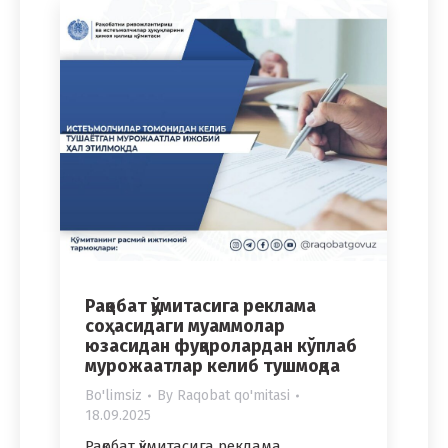
Рақобат қўмитасига реклама
соҳасидаги муаммолар
юзасидан фуқаролардан кўплаб
мурожаатлар келиб тушмоқда
Bo'limsiz
By
Raqobat qo'mitasi
18.09.2025
Рақобат қўмитасига реклама