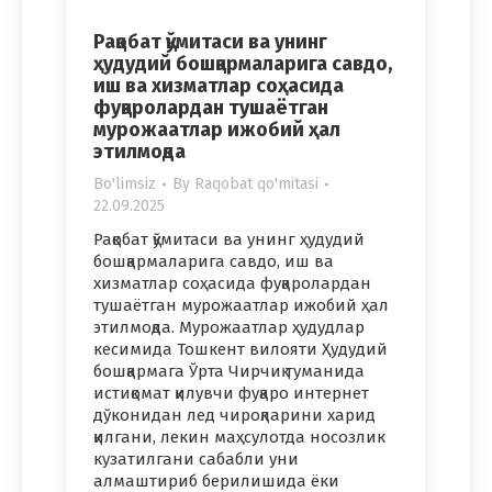
Рақобат қўмитаси ва унинг
ҳудудий бошқармаларига савдо,
иш ва хизматлар соҳасида
фуқаролардан тушаётган
мурожаатлар ижобий ҳал
этилмоқда
Bo'limsiz
By
Raqobat qo'mitasi
22.09.2025
Рақобат қўмитаси ва унинг ҳудудий
бошқармаларига савдо, иш ва
хизматлар соҳасида фуқаролардан
тушаётган мурожаатлар ижобий ҳал
этилмоқда. Мурожаатлар ҳудудлар
кесимида Тошкент вилояти Ҳудудий
бошқармага Ўрта Чирчиқ туманида
истиқомат қилувчи фуқаро интернет
дўконидан лед чироқларини харид
қилгани, лекин маҳсулотда носозлик
кузатилгани сабабли уни
алмаштириб берилишида ёки