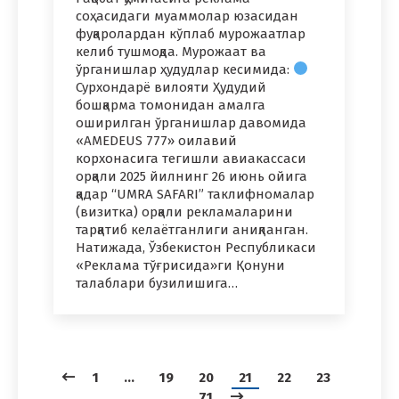
соҳасидаги муаммолар юзасидан
фуқаролардан кўплаб мурожаатлар
келиб тушмоқда. Мурожаат ва
ўрганишлар ҳудудлар кесимида:
Сурхондарё вилояти Ҳудудий
бошқарма томонидан амалга
оширилган ўрганишлар давомида
«AMEDEUS 777» оилавий
корхонасига тегишли авиакассаси
орқали 2025 йилнинг 26 июнь ойига
қадар “UMRA SAFARI” таклифномалар
(визитка) орқали рекламаларини
тарқатиб келаётганлиги аниқланган.
Натижада, Ўзбекистон Республикаси
«Реклама тўғрисида»ги Қонуни
талаблари бузилишига…
1
…
19
20
21
22
23
…
71