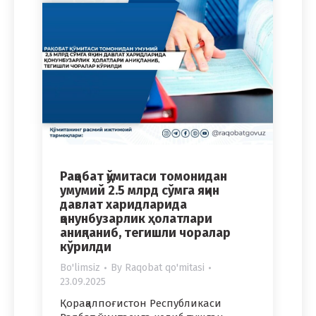
Рақобат қўмитаси томонидан
умумий 2.5 млрд сўмга яқин
давлат харидларида
қонунбузарлик ҳолатлари
аниқланиб, тегишли чоралар
кўрилди
Bo'limsiz
By
Raqobat qo'mitasi
23.09.2025
Қорақалпоғистон Республикаси