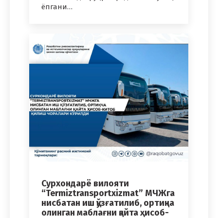
ёпгани…
Сурхондарё вилояти
“Termiztransportxizmat” МЧЖга
нисбатан иш қўзғатилиб, ортиқча
олинган маблағни қайта ҳисоб-