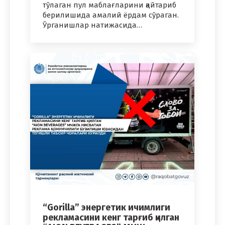
тўлаган пул маблағларини қайтариб
берилишида амалий ёрдам сўраган.
Ўрганишлар натижасида…
“Gorilla” энергетик ичимлиги
рекламасини кенг тарғиб қилган