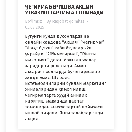
ЧЕГИРМА БЕРИШ ВА АКЦИЯ
ЎТКАЗИШ ТАРТИБГА СОЛИНАДИ
Bo'limsiz
By
Raqobat qo'mitasi
03.07.2025
Бугунги кунда дўконларда ва
онлайн савдода “Акция!” “Чегирма!”
“Фақат бугун!” каби ёзувлар кўп
учрайди. “70% чегирма!”, “Сўнгги
имконият!” деган ёрқин лавҳалар
харидорни ром этади. Аммо
аксарият ҳолларда бу чегирмалар
ҳақиқий эмас. Шу боис
истеъмолчиларни бундай маркетинг
ҳийлаларидан ҳимоя қилиш,
чегирмаларга ҳуқуқий аниқлик
киритиш мақсадида давлат
томонидан махсус тартиб лойиҳаси
ишлаб чиқилди. Янги талаблар энди
акция…