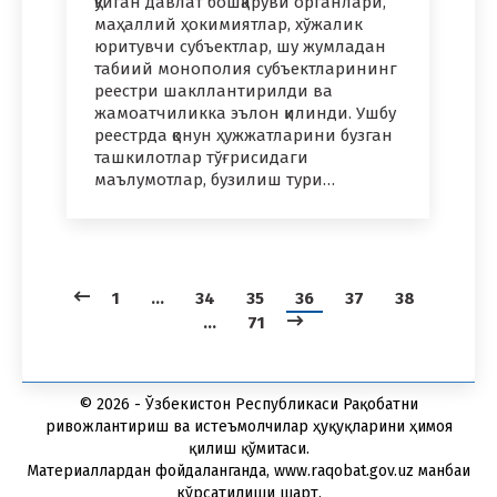
қўйган давлат бошқаруви органлари,
маҳаллий ҳокимиятлар, хўжалик
юритувчи субъектлар, шу жумладан
табиий монополия субъектларининг
реестри шакллантирилди ва
жамоатчиликка эълон қилинди. Ушбу
реестрда қонун ҳужжатларини бузган
ташкилотлар тўғрисидаги
маълумотлар, бузилиш тури…
1
…
34
35
36
37
38
…
71
© 2026 - Ўзбекистон Республикаси Рақобатни
ривожлантириш ва истеъмолчилар ҳуқуқларини ҳимоя
қилиш қўмитаси.
Материаллардан фойдаланганда, www.raqobat.gov.uz манбаи
кўрсатилиши шарт.