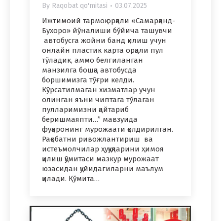
By
Raqobat qo'mitasi
03.07.2025
Ижтимоий тармоқ орқали «Самарқанд-
Бухоро» йўналиши бўйича ташувчи
автобусга жойни банд қилиш учун
онлайн пластик карта орқали пул
тўладик, аммо белгиланган
манзилга бошқа автобусда
боршимизга тўғри келди.
Кўрсатилмаган хизматлар учун
олинган яъни чиптага тўлаган
пулларимизни қайтариб
беришмаяпти…” мавзуида
фуқаронинг мурожаати қолдирилган.
Рақобатни ривожлантириш ва
истеъмолчилар ҳуқуқларини ҳимоя
қилиш қўмитаси мазкур мурожаат
юзасидан қуйидагиларни маълум
қилади. Қўмита…