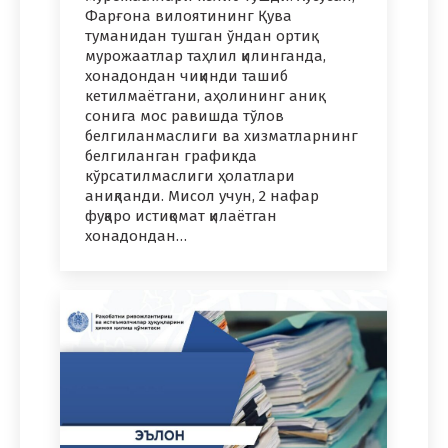
Фарғона вилоятининг Қува
туманидан тушган ўндан ортиқ
мурожаатлар таҳлил қилинганда,
хонадондан чиқинди ташиб
кетилмаётгани, аҳолининг аниқ
сонига мос равишда тўлов
белгиланмаслиги ва хизматларнинг
белгиланган графикда
кўрсатилмаслиги ҳолатлари
аниқланди. Мисол учун, 2 нафар
фуқаро истиқомат қилаётган
хонадондан…