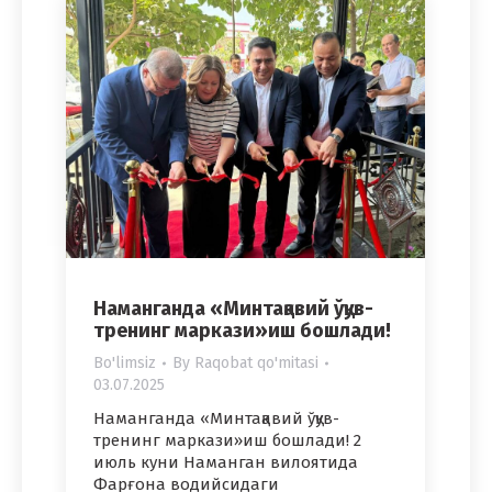
Наманганда «Минтақавий ўқув-
тренинг маркази»иш бошлади!
Bo'limsiz
By
Raqobat qo'mitasi
03.07.2025
Наманганда «Минтақавий ўқув-
тренинг маркази»иш бошлади! 2
июль куни Наманган вилоятида
Фарғона водийсидаги