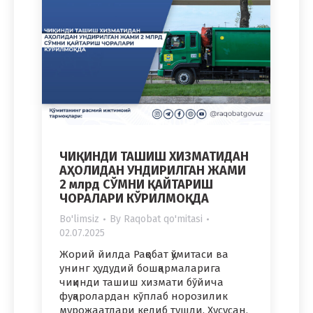
ЧИҚИНДИ ТАШИШ ХИЗМАТИДАН
АҲОЛИДАН УНДИРИЛГАН ЖАМИ
2 млрд СЎМНИ ҚАЙТАРИШ
ЧОРАЛАРИ КЎРИЛМОҚДА
Bo'limsiz
By
Raqobat qo'mitasi
02.07.2025
Жорий йилда Рақобат қўмитаси ва
унинг ҳудудий бошқармаларига
чиқинди ташиш хизмати бўйича
фуқаролардан кўплаб норозилик
мурожаатлари келиб тушди. Хусусан,