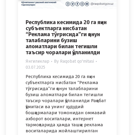
Республика кесимида 20 га яқин
субъектларга нисбатан
“Реклама тўғрисида”ги қонун
талабларини бузиш
аломатлари билан тегишли
таъсир чоралари қўлланилди
Янгиликлар
By
Raqobat qo'mitasi
03.07.2025
Республика кесимида 20 га яқин
субъектларга нисбатан “Реклама
тўғрисида”ги қонун талабларини
бузиш аломатлари билан тегишли
таъсир чоралари қўлланилди Рақобат
қўмитаси ва унинг ҳудудий
бошқармалари томонидан оммавий
ахборот воситалари, интернет
тармоқларида ҳамда ташқи реклама
воситаларида жойлаштирилган