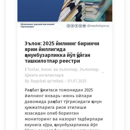
Эълон: 2025 йилнинг биринчи
ярим йиллигида
қонунбузарликка йўл қўйган
ташкилотлар реестри
Eʼlonlar
,
Анонс ва эълонлар
,
Эълонлар
,
Қўмита янгиликлари
By
Raqobat qo'mitasi
01.07.2025
Рақобат қўмитаси томонидан 2025
йилнинг январь–июнь ойлари
давомида рақобат тўғрисидаги қонун
ҳужжатларига риоя этилиши
юзасидан олиб борилган
мониторинг ва назорат тадбирлари
якунига кўра, қонунбузарликка йўл