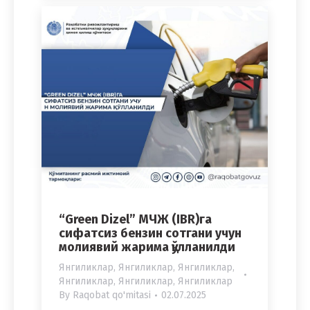
“Green Dizel” МЧЖ (IBR)гa
сифатсиз бензин сотгани учун
молиявий жарима қўлланилди
Янгиликлар
,
Янгиликлар
,
Янгиликлар
,
Янгиликлар
,
Янгиликлар
,
Янгиликлар
By
Raqobat qo'mitasi
02.07.2025