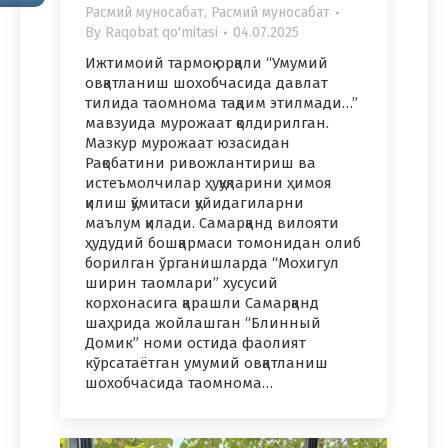
Расмий муносабат
,
Расмий муносабат
By
Raqobat qo'mitasi
04.07.2025
Ижтимоий тармоқ орқали “Умумий
овқатланиш шохобчасида давлат
тилида таомнома тақдим этилмади…”
мавзуида мурожаат қолдирилган.
Мазкур мурожаат юзасидан
Рақобатини ривожлантириш ва
истеъмолчилар ҳуқуқларини ҳимоя
қилиш қўмитаси қуйидагиларни
маълум қилади. Самарқанд вилояти
ҳудудий бошқармаси томонидан олиб
борилган ўрганишларда “Мохигул
ширин таомлари” хусусий
корхонасига қарашли Самарқанд
шаҳридa жойлашган “Блинный
Домик” номи остида фаолият
кўрсатаётган умумий овқатланиш
шохобчасида таомнома…