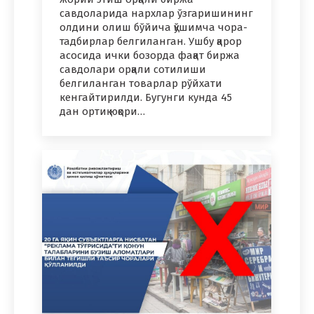
савдоларида нархлар ўзгаришининг
олдини олиш бўйича қўшимча чора-
тадбирлар белгиланган. Ушбу қарор
асосида ички бозорда фақат биржа
савдолари орқали сотилиши
белгиланган товарлар рўйхати
кенгайтирилди. Бугунги кунда 45
дан ортиқ юқори…