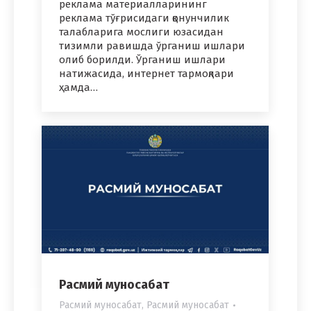
реклама материалларининг
реклама тўғрисидаги қонунчилик
талабларига мослиги юзасидан
тизимли равишда ўрганиш ишлари
олиб борилди. Ўрганиш ишлари
натижасида, интернет тармоқлари
ҳамда…
Расмий муносабат
Расмий муносабат
,
Расмий муносабат