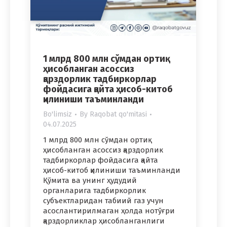
1 млрд 800 млн сўмдан ортиқ
ҳисобланган асоссиз
қарздорлик тадбиркорлар
фойдасига қайта ҳисоб-китоб
қилиниши таъминланди
Bo'limsiz
By
Raqobat qo'mitasi
04.07.2025
1 млрд 800 млн сўмдан ортиқ
ҳисобланган асоссиз қарздорлик
тадбиркорлар фойдасига қайта
ҳисоб-китоб қилиниши таъминланди
Қўмита ва унинг ҳудудий
органларига тадбиркорлик
субъектларидан табиий газ учун
асослантирилмаган ҳолда нотўғри
қарздорликлар ҳисобланганлиги