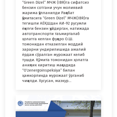
“Green Dizel” МЧЖ (IBR)гa сифатсиз
бензин сотгани учун молиявий
жарима қўлланилди Рақобат
қўмитасига “Green Dizel” МЧЖ(IBR)га
тегишли АЁҚШдан АИ-92 русумли
ёқилғи бензин қуйдирган, натижада
автотранспорти таъмирталаб
ҳолатга келган фуқаро О.Ш.
томонидан етказилган моддий
зарарни ундирилишида амалий
ёрдам сўралган мурожаат келиб
тушди. Қўмита томонидан ҳолатга
аниқлик киритиш мақсадида
“O‘zenergoinspeksiya” билан
ҳамкорликда мурожаат ўрганиб
чиқилди. Хусусан, мазкур…