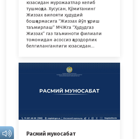
юзасидан мурожаатлар келиб
тушмоқда. Xусусан, Қўмитанинг
Жиззах вилояти ҳудудий
бошқармасига “Жиззах йўл қуриш
таъмирлаш” МЧЖга “Ҳудудгаз
Жиззах” газ таъминоти филиали
томонидан асоссиз қарздорлик
белгиланганлиги юзасидан…
Расмий муносабат