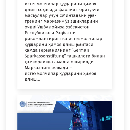
истеъмолчилар ҳуқуқларини ҳимоя
қилиш соҳасида фаолият юритувчи
масъуллар учун «Минтақавий ўқув-
тренинг маркази» ўз эшикларини
очди! Ушбу лойиҳа Ўзбекистон
Республикаси Рақобатни
ривожлантириш ва истеъмолчилар
ҳуқуқларини ҳимоя қилиш қўмитаси
ҳамда Германиянинг “German
Sparkassenstiftung” ташкилоти билан
ҳамкорликда амалга оширилди.
Марказнинг мақсади –
истеъмолчилар ҳуқуқларини ҳимоя
қилиш…