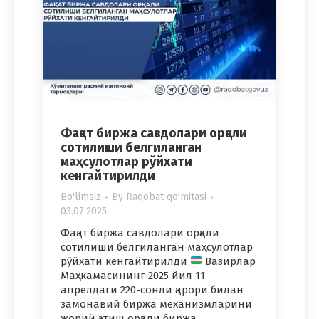
Фақат биржа савдолари орқали
сотилиши белгиланган
маҳсулотлар рўйхати
кенгайтирилди
Bo'limsiz
By
Raqobat qo'mitasi
03.07.2025
Фақат биржа савдолари орқали
сотилиши белгиланган маҳсулотлар
рўйхати кенгайтирилди
Вазирлар
Маҳкамасининг 2025 йил 11
апрелдаги 220-сонли қарори билан
замонавий биржа механизмларини
жорий этиш орқали биржа