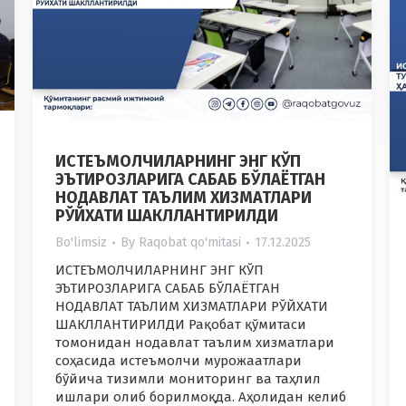
ИСТЕЪМОЛЧИЛАРНИНГ ЭНГ КЎП
ЭЪТИРОЗЛАРИГА САБАБ БЎЛАЁТГАН
НОДАВЛАТ ТАЪЛИМ ХИЗМАТЛАРИ
РЎЙХАТИ ШАКЛЛАНТИРИЛДИ
Bo'limsiz
By
Raqobat qo'mitasi
17.12.2025
ИСТЕЪМОЛЧИЛАРНИНГ ЭНГ КЎП
ЭЪТИРОЗЛАРИГА САБАБ БЎЛАЁТГАН
НОДАВЛАТ ТАЪЛИМ ХИЗМАТЛАРИ РЎЙХАТИ
ШАКЛЛАНТИРИЛДИ Рақобат қўмитаси
томонидан нодавлат таълим хизматлари
соҳасида истеъмолчи мурожаатлари
бўйича тизимли мониторинг ва таҳлил
ишлари олиб борилмоқда. Аҳолидан келиб