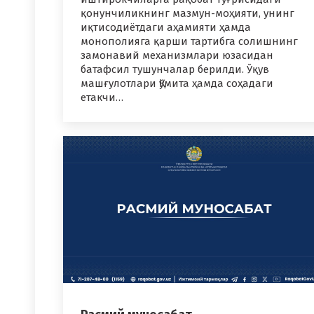
қонунчиликнинг мазмун-моҳияти, унинг
иқтисодиётдаги аҳамияти ҳамда
монополияга қарши тартибга солишнинг
замонавий механизмлари юзасидан
батафсил тушунчалар берилди. Ўқув
машғулотлари Қўмита ҳамда соҳадаги
етакчи…