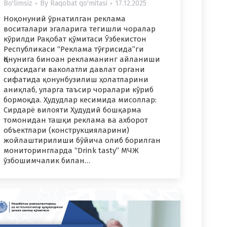
Bo'limsiz
By
Raqobat qo'mitasi
17.12.2025
Ноқонуний ўрнатилган реклама
воситалари эгаларига тегишли чоралар
кўрилди Рақобат қўмитаси Ўзбекистон
Республикаси “Реклама тўғрисида”ги
Қонунига биноан рекламанинг айланиши
соҳасидаги ваколатли давлат органи
сифатида қонунбузилиш ҳолатларини
аниқлаб, уларга таъсир чоралари кўриб
бормоқда. Ҳудудлар кесимида мисоллар:
Сирдарё вилояти Ҳудудий бошқарма
томонидан ташқи реклама ва ахборот
объектлари (конструкцияларини)
жойлаштирилиши бўйича олиб борилган
мониторингларда “Drink tasty” МЧЖ
ўзбошимчалик билан…