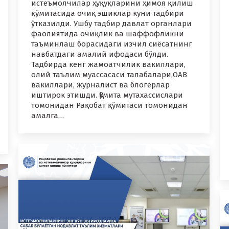
истеъмолчилар ҳуқуқларини ҳимоя қилиш
қўмитасида очиқ эшиклар куни тадбири
ўтказилди. Ушбу тадбир давлат органлари
фаолиятида очиқлик ва шаффофликни
таъминлаш борасидаги изчил сиёсатнинг
навбатдаги амалий ифодаси бўлди.
Тадбирда кенг жамоатчилик вакиллари,
олий таълим муассасаси талабалари,ОАВ
вакиллари, журналист ва блогерлар
иштирок этишди. Қўмита мутахассислари
томонидан Рақобат қўмитаси томонидан
амалга…