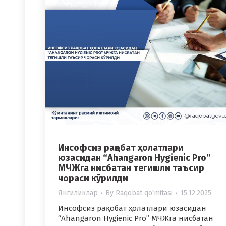
Инсофсиз рақобат ҳолатлари
юзасидан “Ahangaron Hygienic Pro”
МЧЖга нисбатан тегишли таъсир
чораси кўрилди
Янгиликлар
By
Raqobat qo'mitasi
15.12.2025
Инсофсиз рақобат ҳолатлари юзасидан
“Ahangaron Hygienic Pro” МЧЖга нисбатан