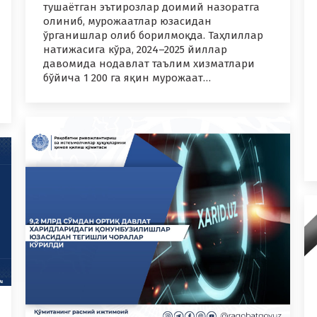
тушаётган эътирозлар доимий назоратга
олиниб, мурожаатлар юзасидан
ўрганишлар олиб борилмоқда. Таҳлиллар
натижасига кўра, 2024–2025 йиллар
давомида нодавлат таълим хизматлари
бўйича 1 200 га яқин мурожаат…