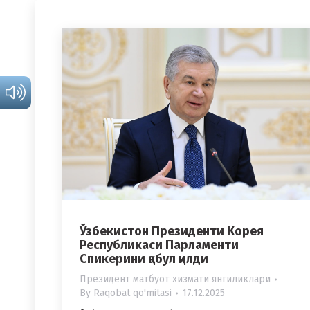
Ўзбекистон Президенти Корея
Республикаси Парламенти
Спикерини қабул қилди
Президент матбуот хизмати янгиликлари
By
Raqobat qo'mitasi
17.12.2025