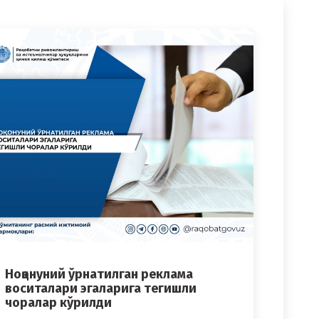
Ноқонуний ўрнатилган реклама
воситалари эгаларига тегишли
чоралар кўрилди