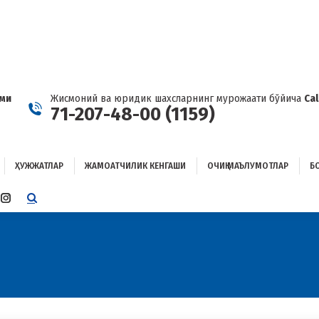
ҲУЖЖАТЛАР
ЖАМОАТЧИЛИК КЕНГАШИ
ОЧИҚ МАЪЛУМОТЛАР
ОҒЛАНИШ
ами
Жисмоний ва юридик шахсларнинг мурожаати бўйича
Ca
71-207-48-00 (1159)
ҲУЖЖАТЛАР
ЖАМОАТЧИЛИК КЕНГАШИ
ОЧИҚ МАЪЛУМОТЛАР
Б
E
TTER
INSTAGRAM
E
PAGE
ENS
OPENS
IN
W
NEW
W
NDOW
WINDOW