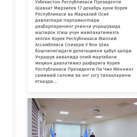
Ўзбекистон Республикаси Президенти
Шавкат Мирзиёев 17 декабрь куни Корея
Республикаси ва Марказий Осиё
давлатлари парламентлари
раҳбарларининг учинчи учрашувида
иштирок этиш учун мамлакатимизга
келган Корея Республикаси Миллий
Ассамблеяси Спикери У Вон Шик
бошчилигидаги делегацияни қабул қилди.
Учрашув аввалида олий мартабали
меҳмон давлатимиз раҳбарига Корея
Республикаси Президенти Ли Чжэ Мённинг
самимий саломи ва энг эзгу тилакларини
етказди.…