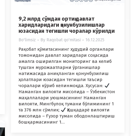
9,2 млрд сўмдан ортиқ давлат
харидларидаги қонунбузилишлар
юзасидан тегишли чоралар кўрилди
Bo'limsiz
By
Raqobat qo'mitasi
16.12.2025
Рақобат қўмитасининг ҳудудий органлари
томонидан давлат харидлари соҳасида
амалга оширилган мониторинг ва келиб
тушган мурожаатларни ўрганишлар
натижасида аниқланган қонунбузилиш
ҳолатлари юзасидан тегишли таъсир
чоралари кўриб келинмоқда. Хусусан:
Наманган вилояти мисолида – Ўзбекистон
маҳаллалари уюшмасининг Наманган
вилояти, Мингбулоқ тумани бўлимининг 1
та 376 млн сўмлик;
Қашқадарё вилояти
мисолида – Ғузор туман ободонлаштириш
бошқармасининг 1…