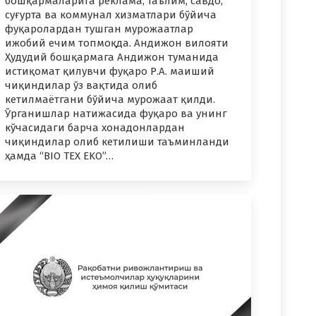
бошқармаларига реклама, таълим, савдо,
суғурта ва коммунал хизматлари бўйича
фуқаролардан тушган мурожаатлар
ижобий ечим топмоқда. Андижон вилояти
Ҳудудий бошқармага Андижон туманида
истиқомат қилувчи фуқаро Р.А. маиший
чиқиндилар ўз вақтида олиб
кетилмаётгани бўйича мурожаат қилди.
Ўрганишлар натижасида фуқаро ва унинг
кўчасидаги барча хонадонлардан
чиқиндилар олиб кетилиши таъминланди
ҳамда “BIO TEX EKO”…