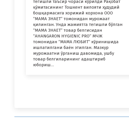
тегишли таъсир чораси кўрилди Рақобат
қўмитасининг Тошкент вилояти ҳудудий
бошқармасига хорижий корхона OOO
“МАМА ЗНАЕТ” томонидан мурожаат
қилинган. Унда жамиятга тегишли бўлган
“МАМА ЗНАЕТ” товар белгисидан
“AHANGARON HYGIENIC PRO” МЧЖ
томонидан “МАМА ЛЮБИТ” кўринишида
ишлатилгани баён этилган. Мазкур
мурожаатни ўрганиш давомида, ушбу
товар белгиларининг адаштириб
юбориш…