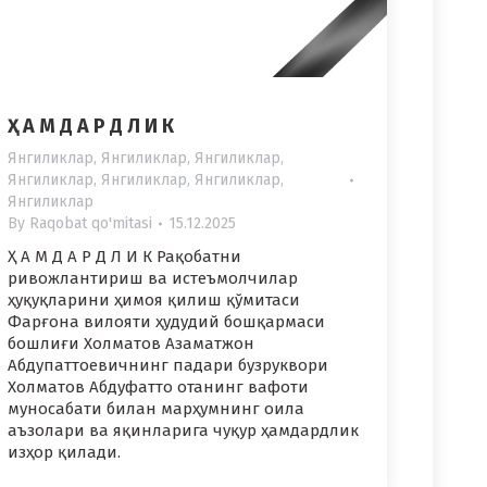
Ҳ А М Д А Р Д Л И К
Янгиликлар
,
Янгиликлар
,
Янгиликлар
,
Янгиликлар
,
Янгиликлар
,
Янгиликлар
,
Янгиликлар
By
Raqobat qo'mitasi
15.12.2025
Ҳ А М Д А Р Д Л И К Рақобатни
ривожлантириш ва истеъмолчилар
ҳуқуқларини ҳимоя қилиш қўмитаси
Фарғона вилояти ҳудудий бошқармаси
бошлиғи Холматов Азаматжон
Абдупаттоевичнинг падари бузруквори
Холматов Абдуфатто отанинг вафоти
муносабати билан марҳумнинг оила
аъзолари ва яқинларига чуқур ҳамдардлик
изҳор қилади.