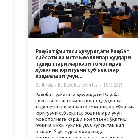
Рақобат қўмитаси ҳузуридаги Рақобат
сиёсати ва истеъмолчилар ҳуқуқлари
тадқиқотлари маркази томонидан
хўжалик юритувчи субъектлар
ходимлари учун…
Bo'limsiz
By
Raqobat qo'mitasi
16.12.2025
Рақобат қўмитаси ҳузуридаги Рақобат
сиёсати ва истеъмолчилар ҳуқуқлари
тадқиқотлари маркази томонидан хўжалик
юритувчи субъектлар ходимлари учун
монополияга қарши комплаенс ўқитиш
бўйича икки кунлик ўқув курси ташкил
етилди. Ўқув курси доирасида
иштирокчиларга рақобат тўғрисидаги