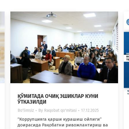
ҚЎМИТАДА ОЧИҚ ЭШИКЛАР КУНИ
ЎТКАЗИЛДИ
Bo'limsiz
By
Raqobat qo'mitasi
17.12.2025
“Коррупцияга қарши курашиш ойлиги”
доирасида Рақобатни ривожлантириш ва