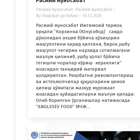
Расмий муносабат
Расмий муносабат
,
Расмий муносабат
By
Raqobat qo'mitasi
16.12.2025
Расмий муносабат Ижтимоий тармоқ
орқали “Корзинка (Юнусобод) савдо
дўконидан акция бўйича қўзиқорин
маҳсулотини харид қилгани, бироқ ушбу
маҳсулот чегирма нархида сотилмагани
маълум қилиниб, ушбу ҳолат бўйича
тегишли чоралар кўриш кераклиги”
юзасидан танқидий материал
қолдирилган. Рақобатни ривожлантириш
ва истеъмолчилар ҳуқуқларини ҳимоя
қилиш қўмитаси мазкур мурожаат
юзасидан қуйидагиларни маълум қилади.
Олиб борилган ўрганишлар натижасида
“ANGLESEV FOOD” МЧЖ…