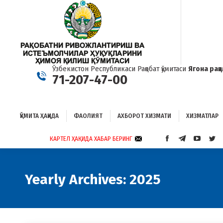
ҚЎМИТА ҲАҚИДА
ФАОЛИЯТ
АХБОРОТ ХИЗМАТИ
ХИЗМАТЛАР
Б
Ўзбекистон Республикаси Рақобат қўмитаси
Ягона рақ
71-207-47-00
ҚЎМИТА ҲАҚИДА
ФАОЛИЯТ
АХБОРОТ ХИЗМАТИ
ХИЗМАТЛАР
КАРТЕЛ ҲАҚИДА ХАБАР БЕРИНГ
FACEBOOK
TELEGRAM
YOUTUB
TWI
PAGE
PAGE
PAGE
PAG
OPENS
OPENS
OPENS
OP
IN
IN
IN
IN
Yearly Archives:
2025
NEW
NEW
NEW
NE
WINDOW
WINDOW
WINDO
WI