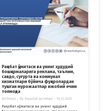
Рақобат қўмитаси ва унинг ҳудудий
бошқармаларига реклама, таълим,
савдо, суғурта ва коммунал
хизматлари бўйича фуқаролардан
тушган мурожаатлар ижобий ечим
топмоқда
Bo'limsiz
By
Raqobat qo'mitasi
16.12.2025
Рақобат қўмитаси ва унинг ҳудудий