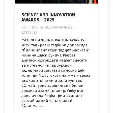
SCIENCE AND INNOVATION
AWARDS – 2025
Bo'limsiz
By
Raqobat qo'mitasi
22.12.2025
“SCIENCE AND INNOVATION AWARDS –
2025” тақдирлаш тадбири доирасида
“Йилнинг энг яхши тадқиқот маркази”
номинацияси бўйича Рақобат
қўмитаси ҳузуридаги Рақобат сиёсати
ва истеъмолчилар ҳуқуқлари
тадқиқотлари маркази муносиб деб
топилди. Ушбу юксак натижа марказ
ташкил этилганига ҳали кўп вақт
бўлмай туриб эришилгани билан
алоҳида аҳамиятлидир. Ушбу қисқа
давр ичида Рақобат қўмитасининг
асосий илмий ва таҳлилий
бўлинмаси…