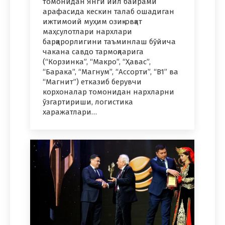
томонидан Янги йил байрами
арафасида кескин талаб ошадиган
ижтимоий муҳим озиқ-овқат
маҳсулотлари нархлари
барқарорлигини таъминлаш бўйича
чакана савдо тармоқларига
(“Корзинка”, “Макро”, “Ҳавас”,
“Барака”, “Магнум”, “Ассорти”, “B1” ва
“Магнит”) етказиб берувчи
корхоналар томонидан нархларни
ўзгартириши, логистика
харажатлари…