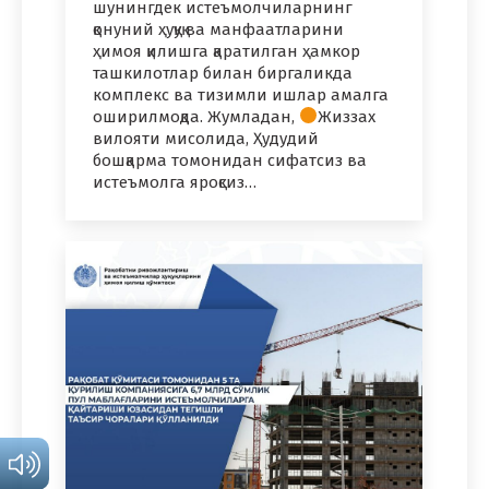
шунингдек истеъмолчиларнинг
қонуний ҳуқуқ ва манфаатларини
ҳимоя қилишга қаратилган ҳамкор
ташкилотлар билан биргаликда
комплекс ва тизимли ишлар амалга
оширилмоқда. Жумладан,
Жиззах
вилояти мисолида, Ҳудудий
бошқарма томонидан сифатсиз ва
истеъмолга яроқсиз…