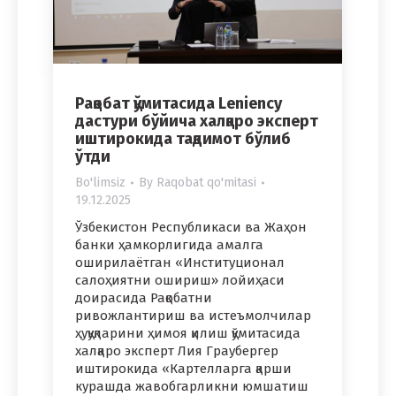
Рақобат қўмитасида Leniency
дастури бўйича халқаро эксперт
иштирокида тақдимот бўлиб
ўтди
Bo'limsiz
By
Raqobat qo'mitasi
19.12.2025
Ўзбекистон Республикаси ва Жаҳон
банки ҳамкорлигида амалга
оширилаётган «Институционал
салоҳиятни ошириш» лойиҳаси
доирасида Рақобатни
ривожлантириш ва истеъмолчилар
ҳуқуқларини ҳимоя қилиш қўмитасида
халқаро эксперт Лия Граубергер
иштирокида «Картелларга қарши
курашда жавобгарликни юмшатиш