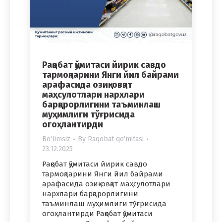
Рақобат қўмитаси йирик савдо
тармоқларини Янги йил байрами
арафасида озиқ-овқат
маҳсулотлари нархлари
барқарорлигини таъминлаш
муҳимлиги тўғрисида
огоҳлантирди
Bo'limsiz
By
Raqobat qo'mitasi
23.12.2025
Рақобат қўмитаси йирик савдо
тармоқларини Янги йил байрами
арафасида озиқ-овқат маҳсулотлари
нархлари барқарорлигини
таъминлаш муҳимлиги тўғрисида
огоҳлантирди Рақобат қўмитаси