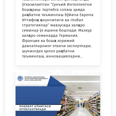
ўтказилаётган “Сунъий Интеллектни
бошқариш: тартибга солиш ҳамда
рақобатни таъминлаш бўйича Европа
Иттифоқи қонунчилиги ва глобал
стратегиялар” мавзусида халқаро
семинар ўз ишини бошлади. Мазкур
халқаро семинарда Германия,
Франция ва бошқа хорижий
давлатларнинг етакчи экспертлари,
шунингдек ҳалол рақобатни
таъминлаш, инновацияларни…