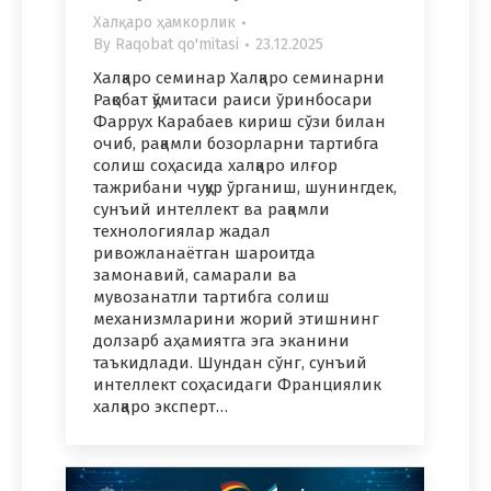
Халқаро ҳамкорлик
By
Raqobat qo'mitasi
23.12.2025
Халқаро семинар Халқаро семинарни
Рақобат қўмитаси раиси ўринбосари
Фаррух Карабаев кириш сўзи билан
очиб, рақамли бозорларни тартибга
солиш соҳасида халқаро илғор
тажрибани чуқур ўрганиш, шунингдек,
сунъий интеллект ва рақамли
технологиялар жадал
ривожланаётган шароитда
замонавий, самарали ва
мувозанатли тартибга солиш
механизмларини жорий этишнинг
долзарб аҳамиятга эга эканини
таъкидлади. Шундан сўнг, сунъий
интеллект соҳасидаги Франциялик
халқаро эксперт…