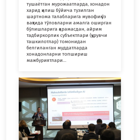
тушаётган мурожаатларда, хонадон
харид қилиш бўйича тузилган
шартнома талабларига мувофиқ ўз
вақтида тўловларни амалга оширган
бўлишларига қарамасдан, айрим
тадбиркорлик субъектлари (қурувчи
ташкилотлар) томонидан
белгиланган муддатларда
хонадонларни топшириш
мажбуриятлари…