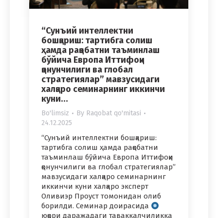
“Сунъий интеллектни
бошқариш: тартибга солиш
ҳамда рақобатни таъминлаш
бўйича Европа Иттифоқи
қонунчилиги ва глобал
стратегиялар” мавзусидаги
халқаро семинарнинг иккинчи
куни…
Bo'limsiz
By
Raqobat qo'mitasi
24.12.2025
“Сунъий интеллектни бошқариш:
тартибга солиш ҳамда рақобатни
таъминлаш бўйича Европа Иттифоқи
қонунчилиги ва глобал стратегиялар”
мавзусидаги халқаро семинарнинг
иккинчи куни халқаро эксперт
Оливиэр Проуст томонидан олиб
борилди. Семинар доирасида
юқори даражадаги таваккалчиликка