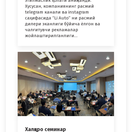
этилмаслик ҳолати аниқланди.
Хусусан, компаниянинг расмий
telegram канали ва instagram
саҳифасида “Li Auto” ни расмий
дилери эканлиги бўйича ёлғон ва
чалғитувчи рекламалар
жойлаштирилганлиги…
Халқаро семинар