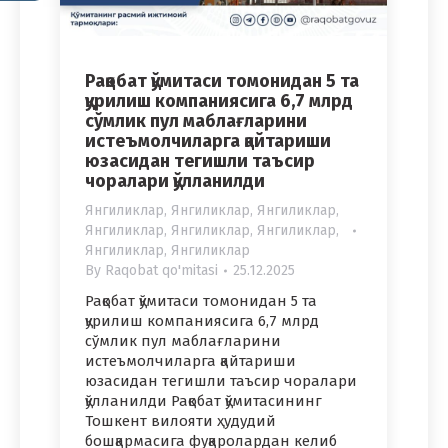
Рақобат қўмитаси томонидан 5 та
қурилиш компаниясига 6,7 млрд
сўмлик пул маблағларини
истеъмолчиларга қайтариши
юзасидан тегишли таъсир
чоралари қўлланилди
Янгиликлар
,
Янгиликлар
,
Янгиликлар
,
Янгиликлар
,
Янгиликлар
,
Янгиликлар
,
Янгиликлар
,
Янгиликлар
By
Raqobat qo'mitasi
25.12.2025
Рақобат қўмитаси томонидан 5 та
қурилиш компаниясига 6,7 млрд
сўмлик пул маблағларини
истеъмолчиларга қайтариши
юзасидан тегишли таъсир чоралари
қўлланилди Рақобат қўмитасининг
Тошкент вилояти ҳудудий
бошқармасига фуқаролардан келиб