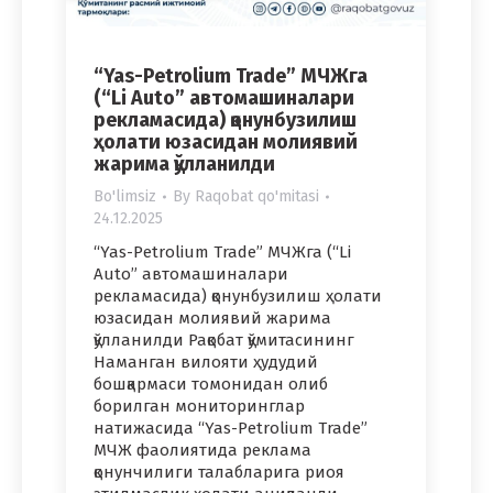
“Yas-Petrolium Trade” МЧЖга
(“Li Auto” автомашиналари
рекламасида) қонунбузилиш
ҳолати юзасидан молиявий
жарима қўлланилди
Bo'limsiz
By
Raqobat qo'mitasi
24.12.2025
“Yas-Petrolium Trade” МЧЖга (“Li
Auto” автомашиналари
рекламасида) қонунбузилиш ҳолати
юзасидан молиявий жарима
қўлланилди Рақобат қўмитасининг
Наманган вилояти ҳудудий
бошқармаси томонидан олиб
борилган мониторинглар
натижасида “Yas-Petrolium Trade”
МЧЖ фаолиятида реклама
қонунчилиги талабларига риоя