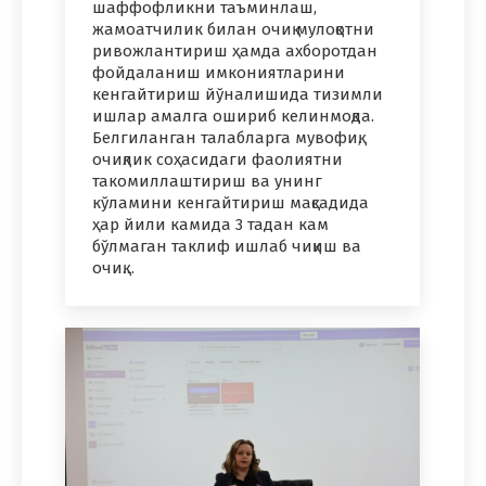
шаффофликни таъминлаш,
жамоатчилик билан очиқ мулоқотни
ривожлантириш ҳамда ахборотдан
фойдаланиш имкониятларини
кенгайтириш йўналишида тизимли
ишлар амалга ошириб келинмоқда.
Белгиланган талабларга мувофиқ,
очиқлик соҳасидаги фаолиятни
такомиллаштириш ва унинг
кўламини кенгайтириш мақсадида
ҳар йили камида 3 тадан кам
бўлмаган таклиф ишлаб чиқиш ва
очиқ…