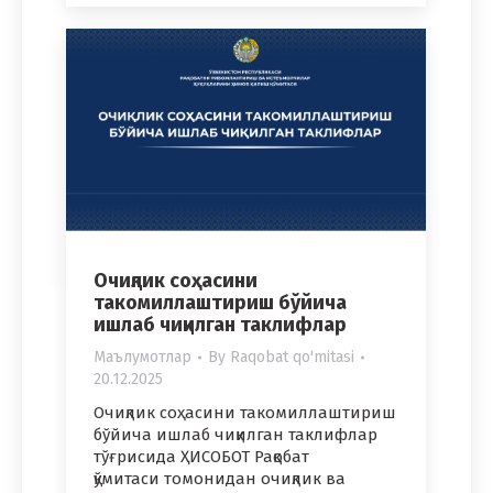
Очиқлик соҳасини
такомиллаштириш бўйича
ишлаб чиқилган таклифлар
Маълумотлар
By
Raqobat qo'mitasi
20.12.2025
Очиқлик соҳасини такомиллаштириш
бўйича ишлаб чиқилган таклифлар
тўғрисида ҲИСОБОТ Рақобат
қўмитаси томонидан очиқлик ва