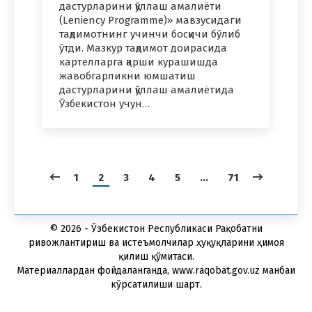
дастурларини қўллаш амалиёти
(Leniency Programme)» мавзусидаги
тақдимотнинг учинчи босқичи бўлиб
ўтди. Мазкур тақдимот доирасида
картелларга қарши курашишда
жавобгарликни юмшатиш
дастурларини қўллаш амалиётида
Ўзбекистон учун…
1
2
3
4
5
…
71
© 2026 - Ўзбекистон Республикаси Рақобатни
ривожлантириш ва истеъмолчилар ҳуқуқларини ҳимоя
қилиш қўмитаси.
Материаллардан фойдаланганда, www.raqobat.gov.uz манбаи
кўрсатилиши шарт.