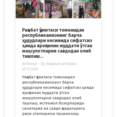
Рақобат қўмитаси томонидан
республикамизнинг барча
ҳудудлари кесимида сифатсиз
ҳамда яроқлилик муддати ўтган
маҳсулотларни савдодан олиб
ташлаш…
Bo'limsiz
By
Raqobat qo'mitasi
25.12.2025
Рақобат қўмитаси томонидан
республикамизнинг барча
ҳудудлари кесимида сифатсиз ҳамда
яроқлилик муддати ўтган
маҳсулотларни савдодан олиб
ташлаш, истеъмол бозорларида
санитария ва савдо қоидаларига
риоя этилишини таъминлаш,