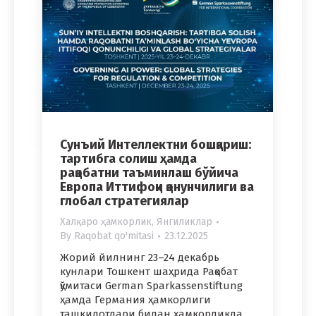
Сунъий Интеллектни бошқариш:
тартибга солиш ҳамда
рақобатни таъминлаш бўйича
Европа Иттифоқи қонунчилиги ва
глобал стратегиялар
Халқаро ҳамкорлик
,
Янгиликлар
By
Raqobat qo'mitasi
23.12.2025
Жорий йилнинг 23–24 декабрь
кунлари Тошкент шаҳрида Рақобат
қўмитаси German Sparkassenstiftung
ҳамда Германия ҳамкорлиги
ташкилотлари билан ҳамкорликда