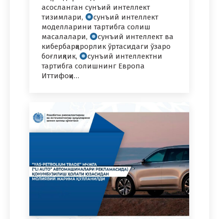
асосланган cунъий интеллект
тизимлари,
сунъий интеллект
моделларини тартибга солиш
масалалари,
сунъий интеллект ва
кибербарқарорлик ўртасидаги ўзаро
боғлиқлик,
сунъий интеллектни
тартибга солишнинг Европа
Иттифоқи…