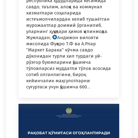
республика ҳудудларида кесимида
савдо, таълим, алоқа ва коммунал
хизматлари соҳаларида
истеъмолчилардан келиб тушаётган
мурожаатлар доимий ўрганилиб,
уларнинг ҳуқуқлари ҳимоя қилинмоқда.
Жумладан,
Андижон вилояти
мисолида Фуқаро Т.Ф ва А.Рлар
“Маркет Барака” кўчма савдо
дўконидан турли хил турдаги уй-
рўзғор буюмларини қўшимча
тўловларсиз муддатли тўлов асосида
сотиб олганлигини, бироқ
кейинчалик маҳсулотларни
суғуртаси учун қўшимча 600…