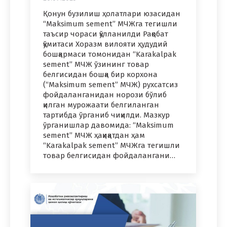
Қонун бузилиш ҳолатлари юзасидан
“Maksimum sement” МЧЖга тегишли
таъсир чораси қўлланилди Рақобат
қўмитаси Хоразм вилояти ҳудудий
бошқармаси томонидан “Karakalpak
sement” МЧЖ ўзининг товар
белгисидан бошқа бир корхона
(“Maksimum sement” МЧЖ) рухсатсиз
фойдаланганидан норози бўлиб
қилган мурожаати белгиланган
тартибда ўрганиб чиқилди. Мазкур
ўрганишлар давомида: “Maksimum
sement” МЧЖ ҳақиқатдан ҳам
“Karakalpak sement” МЧЖга тегишли
товар белгисидан фойдалангани…