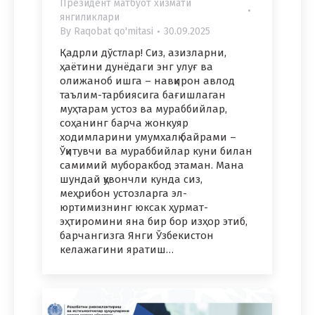
Президент матбуот хизмати
янгиликлари
By
Raqobat qo'mitasi
30.09.2025
Қадрли дўстлар! Сиз, азизларни,
ҳаётини дунёдаги энг улуғ ва
олижаноб ишга – навқирон авлод
таълим-тарбиясига бағишлаган
муҳтарам устоз ва мураббийлар,
соҳанинг барча жонкуяр
ходимларини умумхалқ байрами –
Ўқитувчи ва мураббийлар куни билан
самимий муборакбод этаман. Мана
шундай қувончли кунда сиз,
меҳрибон устозларга эл-
юртимизнинг юксак ҳурмат-
эҳтиромини яна бир бор изҳор этиб,
барчангизга Янги Ўзбекистон
келажагини яратиш…