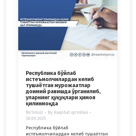
Республика бўйлаб
истеъмолчилардан келиб
тушаётган мурожаатлар
доимий равишда ўрганилиб,
уларнинг ҳуқуқлари ҳимоя
қилинмоқда
Bo'limsiz
By
Raqobat qo'mitasi
30.09.2025
Республика бўйлаб
истеъмолчилардан келиб тушаётган