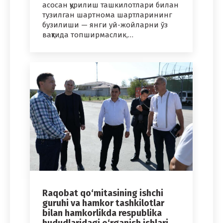
асосан қурилиш ташкилотлари билан
тузилган шартнома шартларининг
бузилиши — янги уй-жойларни ўз
вақтида топширмаслик,…
Raqobat qo‘mitasining ishchi
guruhi va hamkor tashkilotlar
bilan hamkorlikda respublika