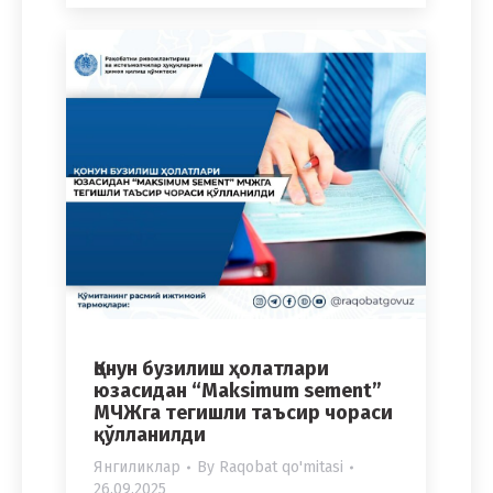
Қонун бузилиш ҳолатлари
юзасидан “Maksimum sement”
МЧЖга тегишли таъсир чораси
қўлланилди
Янгиликлар
By
Raqobat qo'mitasi
26.09.2025