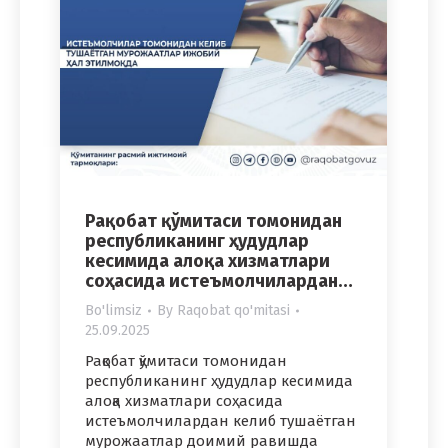
Рақобат қўмитаси томонидан
республиканинг ҳудудлар
кесимида алоқа хизматлари
соҳасида истеъмолчилардан…
Bo'limsiz
By
Raqobat qo'mitasi
25.09.2025
Рақобат қўмитаси томонидан
республиканинг ҳудудлар кесимида
алоқа хизматлари соҳасида
истеъмолчилардан келиб тушаётган
мурожаатлар доимий равишда