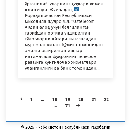
ўрганилиб, уларнинг ҳуқуқлари ҳимоя
қилинмоқда. Жумладан,
Қорақалпоғистон Республикаси
мисолида Фуқаро Д.Д. “Uztelecom”
АКдан алоқа учун белгиланган
тарифдан ортиқча ундирилган
тўловларни қайтариши юзасидан
мурожаат қилган. Қўмита томонидан
амалга оширилган ишлар
натижасида фуқаронинг телефон
рақамига кўнгилочар хизматлари
уланганлиги ва банк томонидан…
1
…
18
19
20
21
22
…
71
© 2026 - Ўзбекистон Республикаси Рақобатни