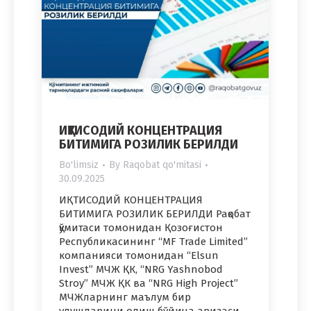
ИҚТИСОДИЙ КОНЦЕНТРАЦИЯ
БИТИМИГА РОЗИЛИК БЕРИЛДИ
Bo'limsiz
By
Raqobat qo'mitasi
30.09.2025
ИҚТИСОДИЙ КОНЦЕНТРАЦИЯ
БИТИМИГА РОЗИЛИК БЕРИЛДИ Рақобат
қўмитаси томонидан Қозоғистон
Республикасининг “MF Trade Limited”
компанияси томонидан “Elsun
Invest” МЧЖ ҚК, “NRG Yashnobod
Stroy” МЧЖ ҚК ва “NRG High Project”
МЧЖларнинг маълум бир
улушларини олиш бўйича аризаси