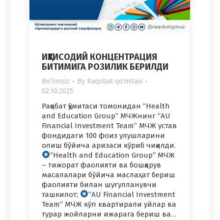
ИҚТИСОДИЙ КОНЦЕНТРАЦИЯ
БИТИМИГА РОЗИЛИК БЕРИЛДИ
Bo'limsiz
By
Raqobat qo'mitasi
02.10.2025
Рақобат қўмитаси томонидан “Health
and Education Group” МЧЖнинг “AU
Financial Investment Team” МЧЖ устав
фондидаги 100 фоиз улушларини
олиш бўйича аризаси кўриб чиқилди.
“Health and Education Group” МЧЖ
– тижорат фаолияти ва бошқарув
масалалари бўйича маслаҳат бериш
фаолияти билан шуғулланувчи
ташкилот;
“AU Financial Investment
Team” МЧЖ кўп квартирали уйлар ва
турар жойларни ижарага бериш ва…