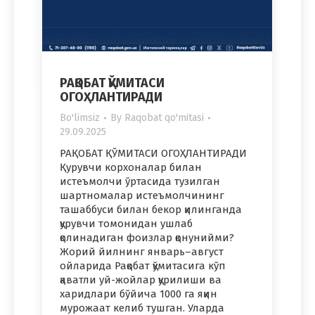
РАҚОБАТ ҚЎМИТАСИ
ОГОҲЛАНТИРАДИ
Bo'limsiz
By
Raqobat qo'mitasi
29.09.2025
РАҚОБАТ ҚЎМИТАСИ ОГОҲЛАНТИРАДИ
Қурувчи корхоналар билан
истеъмолчи ўртасида тузилган
шартномалар истеъмолчининг
ташаббуси билан бекор қилинганда
қурувчи томонидан ушлаб
қолинадиган фоизлар қонунийми?
Жорий йилнинг январь–август
ойларида Рақобат қўмитасига кўп
қаватли уй-жойлар қурилиши ва
харидлари бўйича 1000 га яқин
мурожаат келиб тушган. Уларда