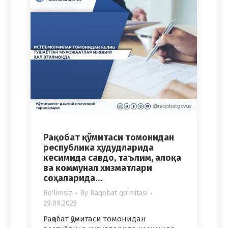
Рақобат қўмитаси томонидан
республика ҳудудларида
кесимида савдо, таълим, алоқа
ва коммунал хизматлари
соҳаларида…
Bo'limsiz
By
Raqobat qo'mitasi
29.09.2025
Рақобат қўмитаси томонидан