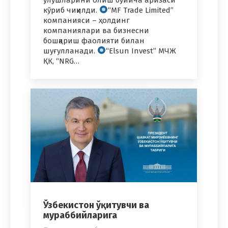
кўриб чиқилди.
“MF Trade Limited”
компанияси – ҳолдинг
компаниялари ва бизнесни
бошқариш фаолияти билан
шуғулланади.
“Elsun Invest” МЧЖ
ҚК, “NRG…
Ўзбекистон ўқитувчи ва
мураббийларига