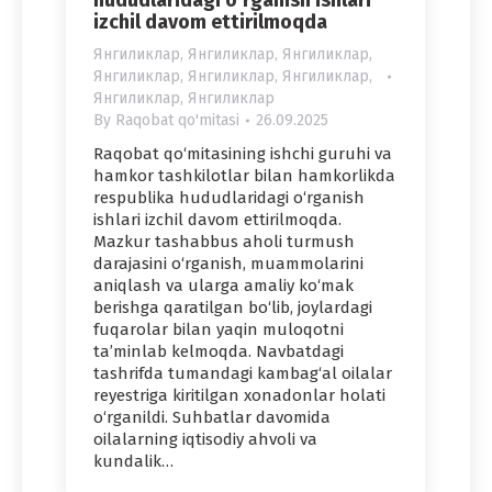
hududlaridagi o‘rganish ishlari
izchil davom ettirilmoqda
Янгиликлар
,
Янгиликлар
,
Янгиликлар
,
Янгиликлар
,
Янгиликлар
,
Янгиликлар
,
Янгиликлар
,
Янгиликлар
By
Raqobat qo'mitasi
26.09.2025
Raqobat qo‘mitasining ishchi guruhi va
hamkor tashkilotlar bilan hamkorlikda
respublika hududlaridagi o‘rganish
ishlari izchil davom ettirilmoqda.
Mazkur tashabbus aholi turmush
darajasini o‘rganish, muammolarini
aniqlash va ularga amaliy ko‘mak
berishga qaratilgan bo‘lib, joylardagi
fuqarolar bilan yaqin muloqotni
ta’minlab kelmoqda. Navbatdagi
tashrifda tumandagi kambag‘al oilalar
reyestriga kiritilgan xonadonlar holati
o‘rganildi. Suhbatlar davomida
oilalarning iqtisodiy ahvoli va
kundalik…