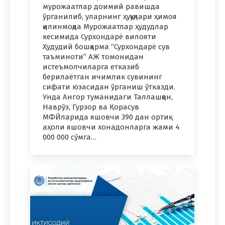
мурожаатлар доимий равишда
ўрганилиб, уларнинг ҳуқуқлари ҳимоя
қилинмоқда Мурожаатлар ҳудудлар
кесимида Сурхондарё вилояти
Ҳудудий бошқарма “Сурхондарё сув
таъминоти” АЖ томонидан
истеъмолчиларга етказиб
берилаётган ичимлик сувининг
сифати юзасидан ўрганиш ўтказди.
Унда Ангор туманидаги Таллашқон,
Наврўз, Гурзор ва Қорасув
МФЙларида яшовчи 390 дан ортиқ
аҳоли яшовчи хонадонларга жами 4
000 000 сўмга…