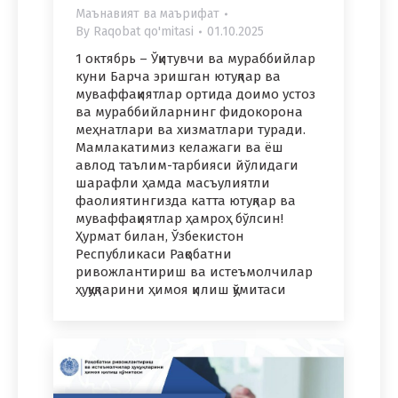
Маънавият ва маърифат
By
Raqobat qo'mitasi
01.10.2025
1 октябрь – Ўқитувчи ва мураббийлар
куни Барча эришган ютуқлар ва
муваффақиятлар ортида доимо устоз
ва мураббийларнинг фидокорона
меҳнатлари ва хизматлари туради.
Мамлакатимиз келажаги ва ёш
авлод таълим-тарбияси йўлидаги
шарафли ҳамда масъулиятли
фаолиятингизда катта ютуқлар ва
муваффақиятлар ҳамроҳ бўлсин!
Ҳурмат билан, Ўзбекистон
Республикаси Рақобатни
ривожлантириш ва истеъмолчилар
ҳуқуқларини ҳимоя қилиш қўмитаси