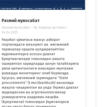
Расмий муносабат
Расмий муносабат
By
Raqobat qo'mitasi
04.04.2025
Рақобат қўмитаси махсус ахборот
порталидаги маълумот ва ижтимоий
тармоқлар орқали қолдирилаётган
мурожаатларга асосан давлат
буюртмачилари томонидан амалга
оширилган харидларда қонун талабларига
риоя қилинганлиги юзасидан мунтазам
равишда мониторинг олиб бормоқда.
Хусусан, ижтимоий тармоқдаги “State
procurements” (t.me/dxariduzb) каналида
мақола чиқарилган ва унда Термиз давлат
муҳандислик ва агротехнологиялар
университети академик лицейи
(Буюртмачи) томонидан ўқувчиларни
иссиқ овқат билан таъминлаш…