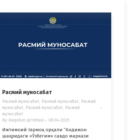
Расмий муносабат
Расмий муносабат
,
Расмий муносабат
,
Расмий
муносабат
,
Расмий муносабат
,
Расмий
муносабат
By
Raqobat qo'mitasi
08.04.2025
Ижтимоий тармоқ орқали “Андижон
шаҳридаги «Ўзбегим» савдо маркази