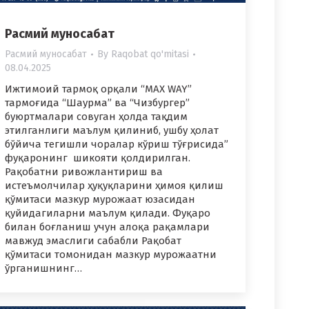
Расмий муносабат
Расмий муносабат
By
Raqobat qo'mitasi
08.04.2025
Ижтимоий тармоқ орқали “MAX WAY”
тармоғида “Шаурма” ва “Чизбургер”
буюртмалари совуган ҳолда тақдим
этилганлиги маълум қилиниб, ушбу ҳолат
бўйича тегишли чоралар кўриш тўғрисида”
фуқаронинг шикояти қолдирилган.
Рақобатни ривожлантириш ва
истеъмолчилар ҳуқуқларини ҳимоя қилиш
қўмитаси мазкур мурожаат юзасидан
қуйидагиларни маълум қилади. Фуқаро
билан боғланиш учун алоқа рақамлари
мавжуд эмаслиги сабабли Рақобат
қўмитаси томонидан мазкур мурожаатни
ўрганишнинг…