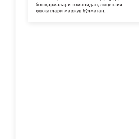
бошқармалари томонидан, лицензия
ҳужжатлари мавжуд бўлмаган…