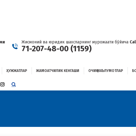
ҲУЖЖАТЛАР
ЖАМОАТЧИЛИК КЕНГАШИ
ОЧИҚ МАЪЛУМОТЛАР
ОҒЛАНИШ
ами
Жисмоний ва юридик шахсларнинг мурожаати бўйича
Ca
71-207-48-00 (1159)
ҲУЖЖАТЛАР
ЖАМОАТЧИЛИК КЕНГАШИ
ОЧИҚ МАЪЛУМОТЛАР
Б
E
TTER
INSTAGRAM
E
PAGE
ENS
OPENS
IN
W
NEW
W
NDOW
WINDOW