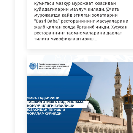
қўмитаси мазкур мурожаат юзасидан
қуйидагиларни маълум қилади. Қўмита
мурожаатда қайд этилган ҳолатларни
“Basri Baba” ресторанининг масъулларини
жалб қилган ҳолда ўрганиб чиқди. Хусусан,
рестораннинг таомномаларини давлат
тилига мувофиқлаштириш…