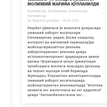
МОЛИЯВИЙ ЖАРИМА ҚЎЛЛАНИЛДИ
Янгиликлар
,
Янгиликлар
,
Янгиликлар
,
Янгиликлар
By
Raqobat qo'mitasi
09.04.2025
Рақобат қўмитаси ўз ваколати доирасида
оммавий ахборот воситалари
(телевидение, радио, босма нашрлар,
интернет ва ижтимоий тармоқлар)да
жойлаштирилаётган реклама
ахборотларининг реклама ҳамда
истеъмолчиларнинг ҳуқуқларини ҳимоя
қилиш тўғрисидаги қонун ҳужжатлари
талабларига мослиги юзасидан ўрганиш
ва таҳлил ишлари олиб бормоқда.
Жумладан, Ўтказилган мониторингларда
оммавий ахборот воситаларида
жойлаштирилган рекламаларда “Ипотека
хизмати энг ишончлиси ва энг қадрлиси”
ҳамда “Автомобилингизни энг…