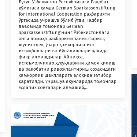
Бугун Ўзбекистон Республикаси Рақобат
қўмитаси ҳамда German Sparkassenstiftung
for International Cooperation раҳбарияти
ўртасида учрашув бўлиб ўтди. Тадбир
давомида томонлар German
Sparkassenstiftung’нинг Ўзбекистондаги
янги лойиҳа раҳбарини таништириш,
шунингдек, ўзаро ҳамкорликнинг
истиқболлари ва йўналишлари ҳақида
фикр алмашдилар. Айниқса,
истеъмолчилар ҳуқуқларини ҳимоя қилиш
ва рақобатни ривожлантириш соҳасидаги
ҳамкорлик шаклларига алоҳида эътибор
қаратилди. Учрашув якунларида томонлар
эсдалик совғалари алмашиб,…