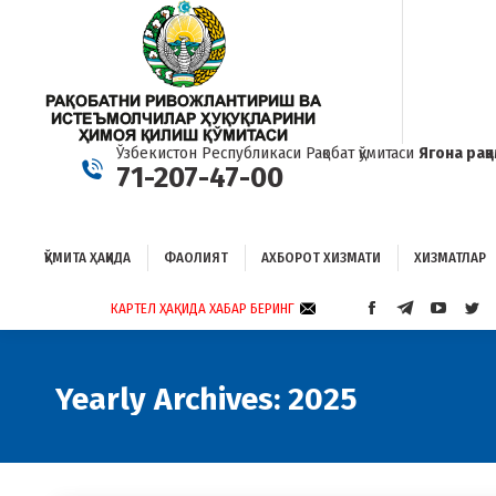
ҚЎМИТА ҲАҚИДА
ФАОЛИЯТ
АХБОРОТ ХИЗМАТИ
ХИЗМАТЛАР
Б
Ўзбекистон Республикаси Рақобат қўмитаси
Ягона рақ
71-207-47-00
ҚЎМИТА ҲАҚИДА
ФАОЛИЯТ
АХБОРОТ ХИЗМАТИ
ХИЗМАТЛАР
КАРТЕЛ ҲАҚИДА ХАБАР БЕРИНГ
FACEBOOK
TELEGRAM
YOUTUB
TWI
PAGE
PAGE
PAGE
PAG
OPENS
OPENS
OPENS
OP
IN
IN
IN
IN
Yearly Archives:
2025
NEW
NEW
NEW
NE
WINDOW
WINDOW
WINDO
WI