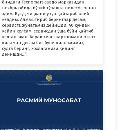
ёнидаги Texnomart савдо марказидан
ноябрь ойида бўлиб тўлашга пилесос олган
эдим. Бузуқ чиққани учун қайтариб олиб
келдим. Алмаштириб беринглар десам,
сервисга жўнатамиз дейишди. 40 кундан
кейин келсам, сервисдан ўша бўйи қайтиб
келган экан. Керак эмас шартномани отказ
қиламан десам биз буни қилолмимиз,
судга беринг, хоҳлаганизи қилинг
дейишди…”…