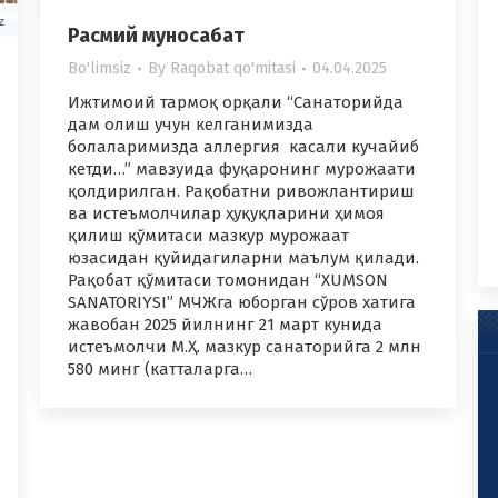
Расмий муносабат
Bo'limsiz
By
Raqobat qo'mitasi
04.04.2025
Ижтимоий тармоқ орқали “Санаторийда
дам олиш учун келганимизда
болаларимизда аллергия касали кучайиб
кетди…” мавзуида фуқаронинг мурожаати
қолдирилган. Рақобатни ривожлантириш
ва истеъмолчилар ҳуқуқларини ҳимоя
қилиш қўмитаси мазкур мурожаат
юзасидан қуйидагиларни маълум қилади.
Рақобат қўмитаси томонидан “XUMSON
SANATORIYSI” МЧЖга юборган сўров хатига
жавобан 2025 йилнинг 21 март кунида
истеъмолчи М.Ҳ. мазкур санаторийга 2 млн
580 минг (катталарга…