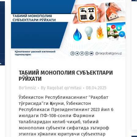
ТАБИИЙ МОНОПОЛИЯ СУБЪЕКТЛАРИ
РЎЙХАТИ
Bo'limsiz
By
Raqobat qo'mitasi
08.04.2025
Ўзбекистон Республикасининг “Рақобат
тўғрисида”ги Қонуни, Ўзбекистон
Республикаси Президентининг 2023 йил 6
июлдаги ПФ-108-сонли Фармони
талабларидан келиб чиқиб, табиий
монополия субъекти сифатида эътироф
этилган хўжалик юритувчи субъектлар