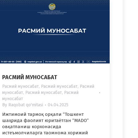
РАСМИЙ МУНОСАБАТ
Расмий муносабат
,
Расмий муносабат
,
Расмий
муносабат
,
Расмий муносабат
,
Расмий
муносабат
By
Raqobat qo'mitasi
04.04.2025
Ижтимоий тармоқ орқали “Тошкент
шаҳрида фаолият юритаётган “MADО”
овқатланиш корхонасида
истеъмолчиларга таомнома хорижий