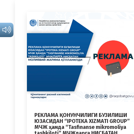
РЕКЛАМА ҚОНУНЧИЛИГИ БУЗИЛИШИ
ЮЗАСИДАН “IPOTEKA XIZMATI GROUP”
МЧЖ ҳамда “Tasfinanse mikromoliya
tashkiloti” МЧЖларга НИСБАТАН