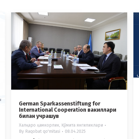
German Sparkassenstiftung for
International Cooperation вакиллари
билан учрашув
Халқаро ҳамкорлик
,
Қўмита янгиликлари
By
Raqobat qo'mitasi
08.04.2025