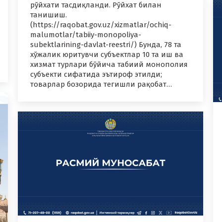
рўйхати тасдиқланди. Рўйхат билан
танишиш.
(https://raqobat.gov.uz/xizmatlar/ochiq-
malumotlar/tabiiy-monopoliya-
subektlarining-davlat-reestri/) Бунда, 78 та
хўжалик юритувчи субъектлар 10 та иш ва
хизмат турлари бўйича табиий монополия
субъекти сифатида эътироф этилди;
товарлар бозорида тегишли рақобат…