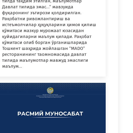
тилда тақдим этилган, маълумотлар
Давлат тилида эмас…” мавзуида
фуқаронинг эътирози қолдирилган.
Рақобатни ривожлантириш ва
истеъмолчилар ҳуқуқларини ҳимоя қилиш
қўмитаси мазкур мурожаат юзасидан
қуйидагиларни маълум қилади. Рақобат
қўмитаси олиб борган ўрганишларида
Тошкент шаҳрида жойлашган “MADO”
ресторанининг таомномасида давлат
тилида маълумотлар мавжуд эмаслиги
маълум…