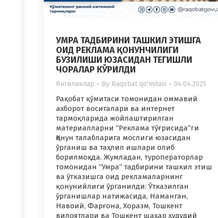
УМРА ТАДБИРИНИ ТАШКИЛ ЭТИШГА
ОИД РЕКЛАМА ҚОНУНЧИЛИГИ
БУЗИЛИШИ ЮЗАСИДАН ТЕГИШЛИ
ЧОРАЛАР КЎРИЛДИ
Янгиликлар
By
Raqobat qo'mitasi
04.04.2025
Рақобат қўмитаси томонидан оммавий
ахборот воситалари ва интернет
тармоқларида жойлаштирилган
материалларни “Реклама тўғрисида”ги
Қонун талабларига мослиги юзасидан
ўрганиш ва таҳлил ишлари олиб
борилмоқда. Жумладан, туроператорлар
томонидан “Умра” тадбирини ташкил этиш
ва ўтказишга оид рекламаларнинг
қонунийлиги ўрганилди: Ўтказилган
ўрганишлар натижасида, Наманган,
Навоий, Фарғона, Хоразм, Тошкент
вилоятлари ва Тошкент шаҳар ҳудудий