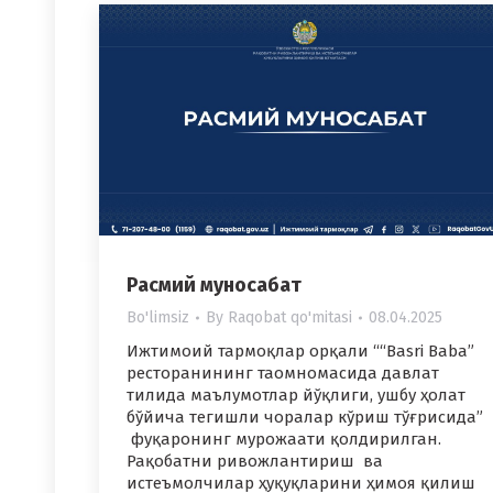
Расмий муносабат
Bo'limsiz
By
Raqobat qo'mitasi
08.04.2025
Ижтимоий тармоқлар орқали ““Basri Baba”
ресторанининг таомномасида давлат
тилида маълумотлар йўқлиги, ушбу ҳолат
бўйича тегишли чоралар кўриш тўғрисида”
фуқаронинг мурожаати қолдирилган.
Рақобатни ривожлантириш ва
истеъмолчилар ҳуқуқларини ҳимоя қилиш