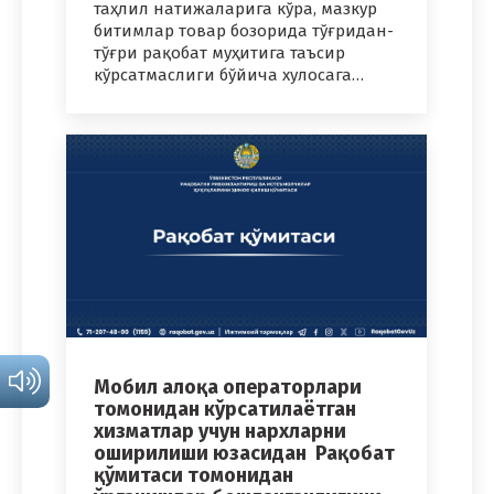
таҳлил натижаларига кўра, мазкур
битимлар товар бозорида тўғридан-
тўғри рақобат муҳитига таъсир
кўрсатмаслиги бўйича хулосага…
Мобил алоқа операторлари
томонидан кўрсатилаётган
хизматлар учун нархларни
оширилиши юзасидан Рақобат
қўмитаси томонидан