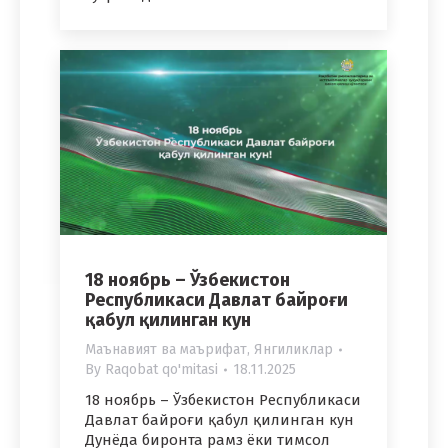
18 ноябрь – Ўзбекистон
Республикаси Давлат байроғи
қабул қилинган кун
Маънавият ва маърифат
,
Янгиликлар
By
Raqobat qo'mitasi
18.11.2025
18 ноябрь – Ўзбекистон Республикаси
Давлат байроғи қабул қилинган кун
Дунёда биронта рамз ёки тимсол