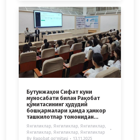
Бутунжаҳон Сифат куни
муносабати билан Рақобат
қўмитасининг ҳудудий
бошқармалари ҳамда ҳамкор
ташкилотлар томонидан…
Янгиликлар
,
Янгиликлар
,
Янгиликлар
,
Янгиликлар
,
Янгиликлар
,
Янгиликлар
By
Raqobat qo'mitasi
13.11.2025