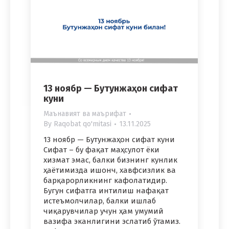
13 ноябр — Бутунжаҳон сифат
куни
Маънавият ва маърифат
By
Raqobat qo'mitasi
13.11.2025
13 ноябр — Бутунжаҳон сифат куни
Сифат – бу фақат маҳсулот ёки
хизмат эмас, балки бизнинг кунлик
ҳаётимизда ишонч, хавфсизлик ва
барқарорликнинг кафолатидир.
Бугун сифатга интилиш нафақат
истеъмолчилар, балки ишлаб
чиқарувчилар учун ҳам умумий
вазифа эканлигини эслатиб ўтамиз.