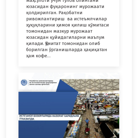
маҳсулоти учун тўлов олингани”
юзасидан фуқаронинг мурожаати
қолдирилган. Рақобатни
ривожлантириш ва истеъмлчилар
ҳуқуқларини ҳимоя қилиш қўмитаси
томонидан мазкур мурожаат
юзасидан қуйидагиларни маълум
қилади. Қўмитат томонидан олиб
борилган ўрганишларда ҳақиқатан
ҳам кофе…