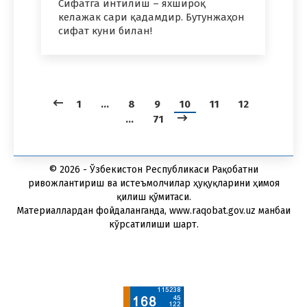
Сифатга интилиш – яхшироқ
келажак сари қадамдир. Бутунжаҳон
сифат куни билан!
1
…
8
9
10
11
12
…
71
© 2026 - Ўзбекистон Республикаси Рақобатни
ривожлантириш ва истеъмолчилар ҳуқуқларини ҳимоя
қилиш қўмитаси.
Материаллардан фойдаланганда, www.raqobat.gov.uz манбаи
кўрсатилиши шарт.