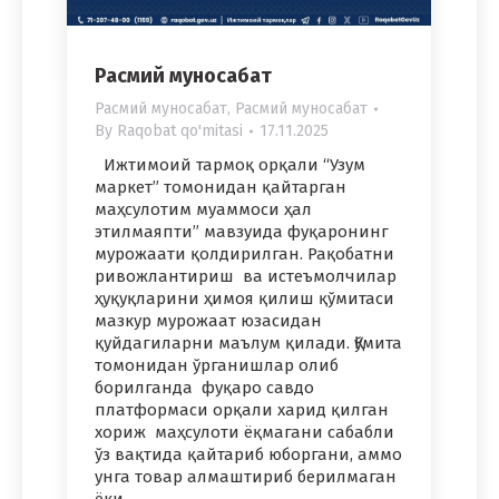
Расмий муносабат
Расмий муносабат
,
Расмий муносабат
By
Raqobat qo'mitasi
17.11.2025
Ижтимоий тармоқ орқали “Узум
маркет” томонидан қайтарган
маҳсулотим муаммоси ҳал
этилмаяпти” мавзуида фуқаронинг
мурожаати қолдирилган. Рақобатни
ривожлантириш ва истеъмолчилар
ҳуқуқларини ҳимоя қилиш қўмитаси
мазкур мурожаат юзасидан
қуйдагиларни маълум қилади. Қўмита
томонидан ўрганишлар олиб
борилганда фуқаро савдо
платформаси орқали харид қилган
хориж маҳсулоти ёқмагани сабабли
ўз вақтида қайтариб юборгани, аммо
унга товар алмаштириб берилмаган