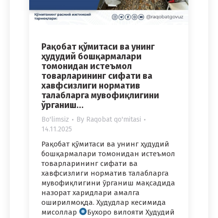
Рақобат қўмитаси ва унинг
ҳудудий бошқармалари
томонидан истеъмол
товарларининг сифати ва
хавфсизлиги норматив
талабларга мувофиқлигини
ўрганиш…
Bo'limsiz
By
Raqobat qo'mitasi
14.11.2025
Рақобат қўмитаси ва унинг ҳудудий
бошқармалари томонидан истеъмол
товарларининг сифати ва
хавфсизлиги норматив талабларга
мувофиқлигини ўрганиш мақсадида
назорат харидлари амалга
оширилмоқда. Ҳудудлар кесимида
мисоллар
Бухоро вилояти Ҳудудий