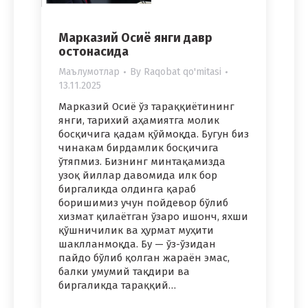
Марказий Осиё янги давр
остонасида
Маълумотлар
By
Raqobat qo'mitasi
13.11.2025
Марказий Осиё ўз тараққиётининг
янги, тарихий аҳамиятга молик
босқичига қадам қўймоқда. Бугун биз
чинакам бирдамлик босқичига
ўтяпмиз. Бизнинг минтақамизда
узоқ йиллар давомида илк бор
биргаликда олдинга қараб
боришимиз учун пойдевор бўлиб
хизмат қилаётган ўзаро ишонч, яхши
қўшничилик ва ҳурмат муҳити
шаклланмоқда. Бу — ўз-ўзидан
пайдо бўлиб қолган жараён эмас,
балки умумий тақдири ва
биргаликда тараққий…