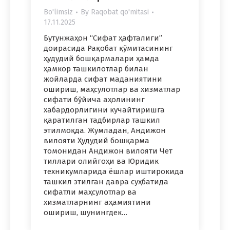
Bo'limsiz
By
Raqobat qo'mitasi
17.11.2025
Бутунжаҳон “Сифат ҳафталиги”
доирасида Рақобат қўмитасининг
ҳудудий бошқармалари ҳамда
ҳамкор ташкилотлар билан
жойларда сифат маданиятини
ошириш, маҳсулотлар ва хизматлар
сифати бўйича аҳолининг
хабардорлигини кучайтиришга
қаратилган тадбирлар ташкил
этилмоқда. Жумладан, Андижон
вилояти Ҳудудий бошқарма
томонидан Андижон вилояти Чет
тиллари олийгоҳи ва Юридик
техникумларида ёшлар иштирокида
ташкил этилган давра суҳбатида
сифатли маҳсулотлар ва
хизматларнинг аҳамиятини
ошириш, шунингдек…