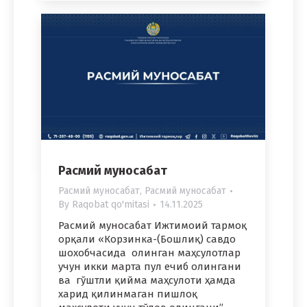
Расмий муносабат
Расмий муносабат
,
Расмий муносабат
By
Raqobat qo'mitasi
14.11.2025
Расмий муносабат Ижтимоий тармоқ
орқали «Корзинка-(Бошлиқ) савдо
шохобчасида олинган маҳсулотлар
учун икки марта пул ечиб олингани
ва гўштли қийма маҳсулоти ҳамда
харид қилинмаган пишлоқ