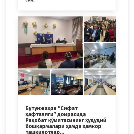
ёки…
Бутунжаҳон “Сифат
ҳафталиги” доирасида
Рақобат қўмитасининг ҳудудий
бошқармалари ҳамда ҳамкор
ташкилотлар…