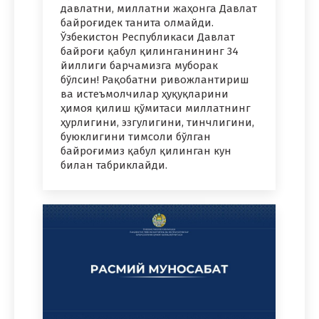
давлатни, миллатни жаҳонга Давлат
байроғидек танита олмайди.
Ўзбекистон Республикаси Давлат
байроғи қабул қилинганининг 34
йиллиги барчамизга муборак
бўлсин! Рақобатни ривожлантириш
ва истеъмолчилар ҳуқуқларини
ҳимоя қилиш қўмитаси миллатнинг
ҳурлигини, эзгулигини, тинчлигини,
буюклигини тимсоли бўлган
байроғимиз қабул қилинган кун
билан табриклайди.