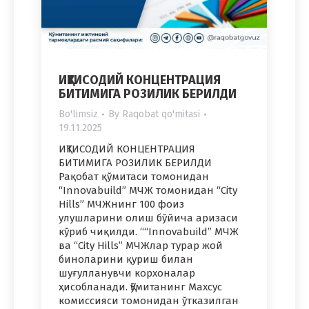
ИҚТИСОДИЙ КОНЦЕНТРАЦИЯ
БИТИМИГА РОЗИЛИК БЕРИЛДИ
Bo'limsiz
By
Raqobat qo'mitasi
19.11.2025
ИҚТИСОДИЙ КОНЦЕНТРАЦИЯ
БИТИМИГА РОЗИЛИК БЕРИЛДИ
Рақобат қўмитаси томонидан
“Innovabuild” МЧЖ томонидан “City
Hills” МЧЖнинг 100 фоиз
улушларини олиш бўйича аризаси
кўриб чиқилди. ““Innovabuild” МЧЖ
ва “City Hills” МЧЖлар турар жой
биноларини қуриш билан
шуғулланувчи корхоналар
ҳисобланади. Қўмитанинг Махсус
комиссияси томонидан ўтказилган