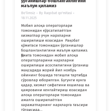
ўрганишлар бошланганлигини
маълум қиламиз
Bo'limsiz
By
Raqobat qo'mitasi
18.11.2025
Мобил алоқа операторлари
томонидан кўрсатилаётган
хизматлар учун нархларни
оширилиши юзасидан Рақобат
қўмитаси томонидан ўрганишлар
бошланганлигини маълум қиламиз.
Қўмита томонидан мобил алоқа
операторларини нархларни
оширилиши асослилигини ўрганиш
мақсадида жорий йил ноябрь
ойининг бошида тегишли тартибда
сўровлар юборилган. Бугунги кунга
қадар, хизмат сифатини яхшилаш ва
қамровини кенгайтириш юзасидан
алоқа операторлари томонидан
амалга оширилаётган
харажатларнинг нархларга таъсири
тўғрисида…