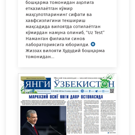
бошқарма томонидан аҳолига
етказилаётган кўмир
маҳсулотларининг сифати ва
хавфсизлигини текшириш
мақсадида вилоятда сотилаётган
кўмирдан намуна олиниб, “Uz Test”
Наманган филиали синов
лабораториясига юборилди.
Жиззах вилояти Ҳудудий бошқарма
томонидан…