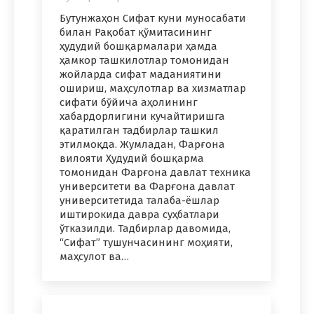
Бутунжаҳон Сифат куни муносабати
билан Рақобат қўмитасининг
ҳудудий бошқармалари ҳамда
ҳамкор ташкилотлар томонидан
жойларда сифат маданиятини
ошириш, маҳсулотлар ва хизматлар
сифати бўйича аҳолининг
хабардорлигини кучайтиришга
қаратилган тадбирлар ташкил
этилмоқда. Жумладан, Фарғона
вилояти Ҳудудий бошқарма
томонидан Фарғона давлат техника
университети ва Фарғона давлат
университетида талаба-ёшлар
иштирокида давра суҳбатлари
ўтказилди. Тадбирлар давомида,
“Сифат” тушунчасининг моҳияти,
маҳсулот ва…