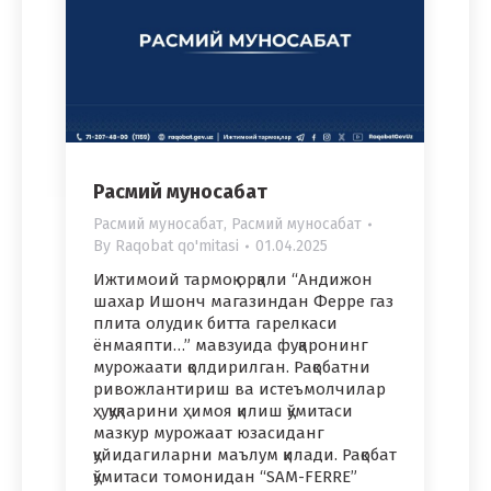
Расмий муносабат
Расмий муносабат
,
Расмий муносабат
By
Raqobat qo'mitasi
01.04.2025
Ижтимоий тармоқ орқали “Андижон
шахар Ишонч магазиндан Ферре газ
плита олудик битта гарелкаси
ёнмаяпти…” мавзуида фуқаронинг
мурожаати қолдирилган. Рақобатни
ривожлантириш ва истеъмолчилар
ҳуқуқларини ҳимоя қилиш қўмитаси
мазкур мурожаат юзасиданг
қуйидагиларни маълум қилади. Рақобат
қўмитаси томонидан “SAM-FERRE”