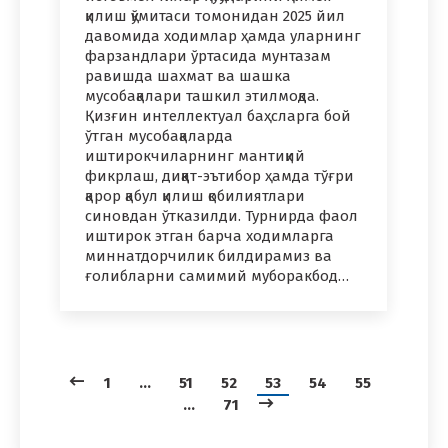
қилиш қўмитаси томонидан 2025 йил
давомида ходимлар ҳамда уларнинг
фарзандлари ўртасида мунтазам
равишда шахмат ва шашка
мусобақалари ташкил этилмоқда.
Қизғин интеллектуал баҳсларга бой
ўтган мусобақаларда
иштирокчиларнинг мантиқий
фикрлаш, диққат-эътибор ҳамда тўғри
қарор қабул қилиш қобилиятлари
синовдан ўтказилди. Турнирда фаол
иштирок этган барча ходимларга
миннатдорчилик билдирамиз ва
ғолибларни самимий муборакбод…
1
…
51
52
53
54
55
…
71