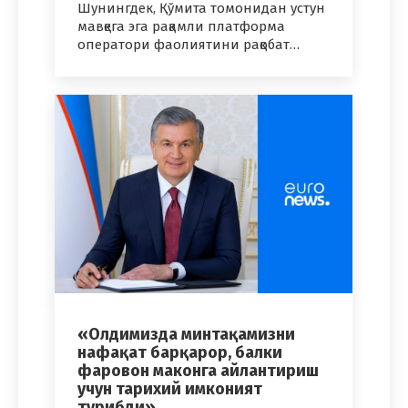
Шунингдек, Қўмита томонидан устун
мавқега эга рақамли платформа
оператори фаолиятини рақобат…
«Олдимизда минтақамизни
нафақат барқарор, балки
фаровон маконга айлантириш
учун тарихий имконият
турибди»