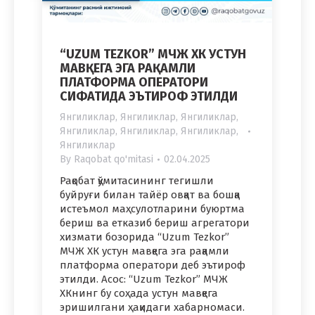
“UZUM TEZKOR” МЧЖ ХК УСТУН
МАВҚЕГА ЭГА РАҚАМЛИ
ПЛАТФОРМА ОПЕРАТОРИ
СИФАТИДА ЭЪТИРОФ ЭТИЛДИ
Янгиликлар
,
Янгиликлар
,
Янгиликлар
,
Янгиликлар
,
Янгиликлар
,
Янгиликлар
,
Янгиликлар
By
Raqobat qo'mitasi
02.04.2025
Рақобат қўмитасининг тегишли
буйруғи билан тайёр овқат ва бошқа
истеъмол маҳсулотларини буюртма
бериш ва етказиб бериш агрегатори
хизмати бозорида “Uzum Tezkor”
МЧЖ ХК устун мавқега эга рақамли
платформа оператори деб эътироф
этилди. Асос: “Uzum Tezkor” МЧЖ
ХКнинг бу соҳада устун мавқега
эришилгани ҳақидаги хабарномаси.