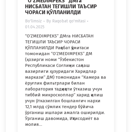
“O‘ZMEDIMPEKS” ДМга
НИСБАТАН ТЕГИШЛИ ТАЪСИР
ЧОРАСИ ҚЎЛЛАНИЛДИ
Bo'limsiz
By
Raqobat qo'mitasi
01.04.2025
“O‘ZMEDIMPEKS” ДМга НИСБАТАН
ТЕГИШЛИ ТАЪСИР ЧОРАСИ
ҚЎЛЛАНИЛДИ Рақобат қўмитаси
томонидан “O‘ZMEDIMPEKS” ДМ
(ҳозирги номи “Ўзбекистон
Республикаси Соғлиқни сақлаш
вазирлиги ҳузуридаги Харидлар
маркази” ДМ) томонидан “Камера ва
ёруғлик фильтрлари билан
лаборатория тадқиқоти ўтказиш учун
тиббий микроскоплар” харид қилиш
учун ўтказилган бошланғич нархи
12,1 млрд сўмлик тендер бўйича
ўрганиш ишлари амалга оширилди.
Ўрганиш давомида, Иқтисодиёт ва
молия…