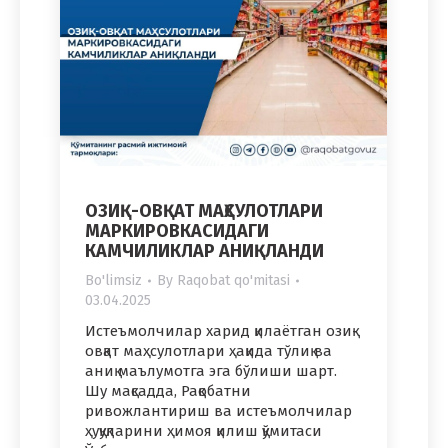
ОЗИҚ-ОВҚАТ МАҲСУЛОТЛАРИ
МАРКИРОВКАСИДАГИ
КАМЧИЛИКЛАР АНИҚЛАНДИ
Bo'limsiz
By
Raqobat qo'mitasi
03.04.2025
Истеъмолчилар харид қилаётган озиқ-
овқат маҳсулотлари ҳақида тўлиқ ва
аниқ маълумотга эга бўлиши шарт.
Шу мақсадда, Рақобатни
ривожлантириш ва истеъмолчилар
ҳуқуқларини ҳимоя қилиш қўмитаси