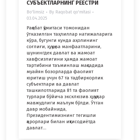
СУБЪЕКТЛАРНИНГ РЕЕСТРИ
Bo'limsiz
By
Raqobat qo'mitasi
03.04.2025
Рақобат қўмитаси томонидан
ўтказилган таҳлиллар натижаларига
кўра, бугунги кунда аҳолининг
соғлиғи, ҳуқуқ ва манфаатларини,
шунингдек давлат ва жамоат
хавфсизлигини ҳамда жамоат
тартибини таъминлаш мақсадида
муайян бозорларда фаолият
юритиш учун 67 та тадбиркорлик
субъектлари ва давлат
ташкилотларида 81 та фаолият
турлари бўйича эксклюзив ҳуқуқлар
мавжудлиги маълум бўлди. Ўтган
давр мобайнида,
Президентимизнинг тегишли
қарорлари билан иқтисодиётда
давлат…