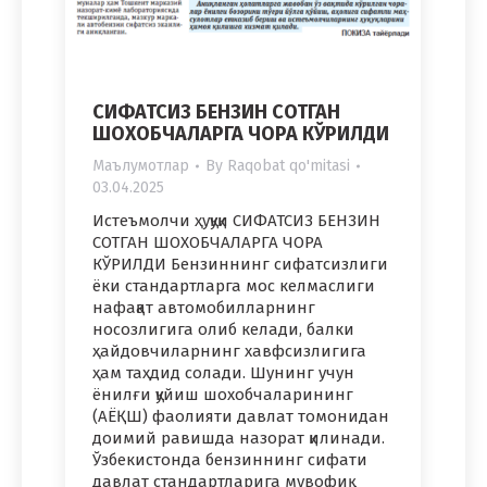
СИФАТСИЗ БЕНЗИН СОТГАН
ШОХОБЧАЛАРГА ЧОРА КЎРИЛДИ
Маълумотлар
By
Raqobat qo'mitasi
03.04.2025
Истеъмолчи ҳуқуқи СИФАТСИЗ БЕНЗИН
СОТГАН ШОХОБЧАЛАРГА ЧОРА
КЎРИЛДИ Бензиннинг сифатсизлиги
ёки стандартларга мос келмаслиги
нафақат автомобилларнинг
носозлигига олиб келади, балки
ҳайдовчиларнинг хавфсизлигига
ҳам таҳдид солади. Шунинг учун
ёнилғи қуйиш шохобчаларининг
(АЁҚШ) фаолияти давлат томонидан
доимий равишда назорат қилинади.
Ўзбекистонда бензиннинг сифати
давлат стандартларига муво­фиқ