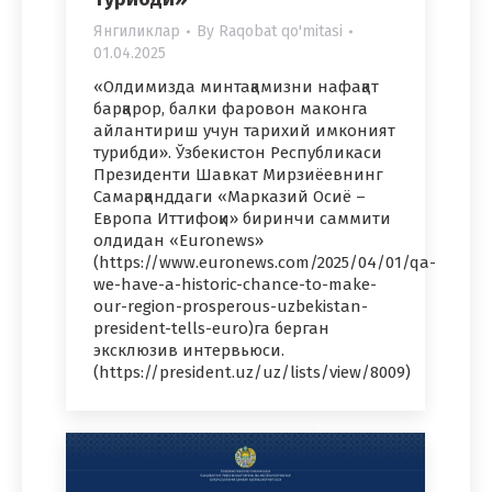
Янгиликлар
By
Raqobat qo'mitasi
01.04.2025
«Олдимизда минтақамизни нафақат
барқарор, балки фаровон маконга
айлантириш учун тарихий имконият
турибди». Ўзбекистон Республикаси
Президенти Шавкат Мирзиёевнинг
Самарқанддаги «Марказий Осиё –
Европа Иттифоқи» биринчи саммити
олдидан «Euronews»
(https://www.euronews.com/2025/04/01/qa-
we-have-a-historic-chance-to-make-
our-region-prosperous-uzbekistan-
president-tells-euro)га берган
эксклюзив интервьюси.
(https://president.uz/uz/lists/view/8009)