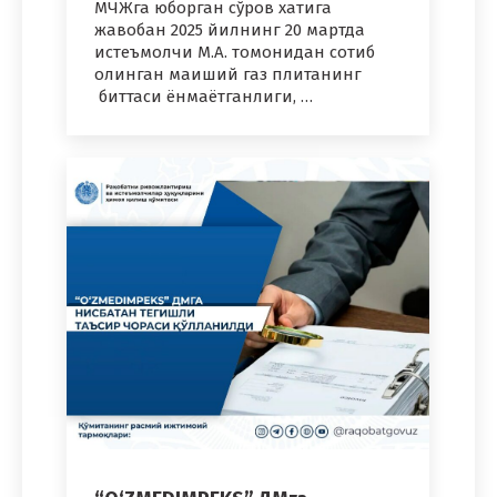
МЧЖга юборган сўров хатига
жавобан 2025 йилнинг 20 мартда
истеъмолчи М.А. томонидан сотиб
олинган маиший газ плитанинг
биттаси ёнмаётганлиги, …