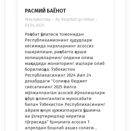
РАСМИЙ БАЁНОТ
Маълумотлар
By
Raqobat qo'mitasi
03.04.2025
Рақобат қўмитаси томонидан
Республикамизнинг ҳудудлари
кесимида нархларнинг асоссиз
оширилиши, рақобатга қарши
келишувларнинг олдини олиш
мақсадида мониторинг ишлари олиб
борилмоқда. Ўзбекистон
Республикасининг 2024 йил 24
декабрдаги “Солиқ ва бюджет
сиёсатининг 2025 йилга
мўлжалланган асосий йўналишлари
қабул қилинганлиги муносабати
билан Ўзбекистон Республикасининг
айрим қонун ҳужжатларига қўшимча
ва ўзгартиришлар киритиш
тўғрисида” Қонунига асосан 1
апрелдан бошлаб акциз солиғи…