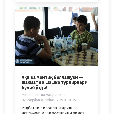
Ақл ва мантиқ беллашуви —
шахмат ва шашка турнирлари
бўлиб ўтди!
Маънавият ва маърифат
By
Raqobat qo'mitasi
29.03.2025
Рақобатни ривожлантириш ва
истеъмолчилар ҳуқуқларини ҳимоя