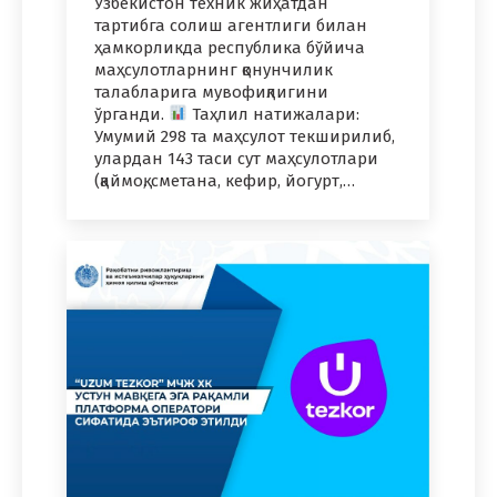
Ўзбекистон техник жиҳатдан
тартибга солиш агентлиги билан
ҳамкорликда республика бўйича
маҳсулотларнинг қонунчилик
талабларига мувофиқлигини
ўрганди.
Таҳлил натижалари:
Умумий 298 та маҳсулот текширилиб,
улардан 143 таси сут маҳсулотлари
(қаймоқ, сметана, кефир, йогурт,…