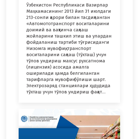
Ўзбекистон Республикаси Вазирлар
Маҳкамасининг 2013 йил 31 июлдаги
213-сонли қарори билан тасдиқланган
«Автомототранспорт воситаларини
доимий ва вақтинча сақлаш
жойларини ташкил этиш ва улардан
фойдаланиш тартиби тўғрисида»ги
Низомга мувофиқ, транспорт
воситаларини сақлаш (тўхташ) учун
тўлов ундириш махсус рухсатнома
(лицензия) асосида амалга
оширилади ҳамда белгиланган
тарифларга мувофиқ бўлиши шарт.
Электрозаряд станциялари ҳудудида
тўхташ учун тўлов ундириш фақат…