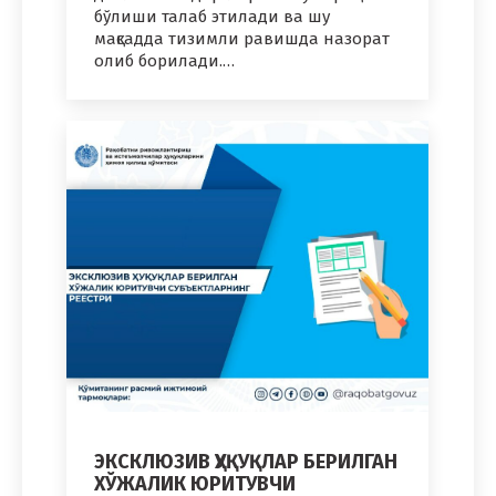
бўлиши талаб этилади ва шу
мақсадда тизимли равишда назо­рат
олиб борилади.…
ЭКСКЛЮЗИВ ҲУҚУҚЛАР БЕРИЛГАН
ХЎЖАЛИК ЮРИТУВЧИ