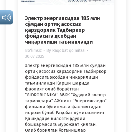
Электр энергиясидан 185 млн
сўмдан ортиқ асоссиз
қарздорлик Тадбиркор
фойдасига ҳисобдан
чиқарилиши таъминланди
Bo'limsiz
By
Raqobat qo'mitasi
30.07.2025
Электр энергиясидан 185 млн сўмдан
ортиқ асоссиз қарздорлик Тадбиркор
фойдасига ҳисобдан чиқарилиши
таъминланди Қарши шаҳрида
фаолият олиб бораётган
“GIDROBIONIKA” МЧЖ “Ҳудудий электр
тармоқлари” АЖнинг “Энергиясавдо”
филиали бўлинмаси фаолиятидан
норози бўлиб Рақобат қўмитасининг
Қашқадарё вилояти ҳудудий
бошқармасига мурожаат қилган.
Олиб борилган ўрганишлар