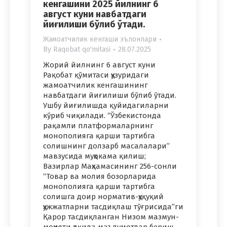
кенгашини 2025 йилнинг 6
август куни навбатдаги
йиғилиши бўлиб ўтади.
Жамоатчилик кенгаши эълонлари
By
Raqobat qo'mitasi
28.07.2025
Жорий йилнинг 6 август куни
Рақобат қўмитаси ҳузуридаги
жамоатчилик кенгашининг
навбатдаги йиғилиши бўлиб ўтади.
Ушбу йиғилишда қуйидагиларни
кўриб чиқилади. “Ўзбекистонда
рақамли платформаларнинг
монополияга қарши тартибга
солишнинг долзарб масалалари”
мавзусида муҳокама қилиш;
Вазирлар Маҳкамасининг 256-сонли
“Товар ва молия бозорларида
монополияга қарши тартибга
солишга доир норматив-ҳуқуқий
ҳужжатларни тасдиқлаш тўғрисида”ги
Қарор тасдиқланган Низом мазмун-
моҳияти ҳақида маълумотлар бериш,