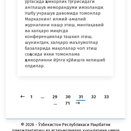
ўртасида ҳамкорлик тўғрисидаги
англашув меморандуми имзоланди.
Ушбу учрашув давомида томонлар
Марказнинг илмий-амалий
журналини нашр этиш, минтақавий
ва халқаро миқёсда
конференциялар ташкил этиш,
шунингдек, халқаро маълумотлар
базаларида мақолалар чоп этиш
соҳасида икки томонлама
ҳамкорликни йўлга қўйишга келишиб
олдилар.
1
…
29
30
31
32
33
…
71
© 2026 - Ўзбекистон Республикаси Рақобатни
ривожлантириш ва истеъмолчилар ҳуқуқларини ҳимоя