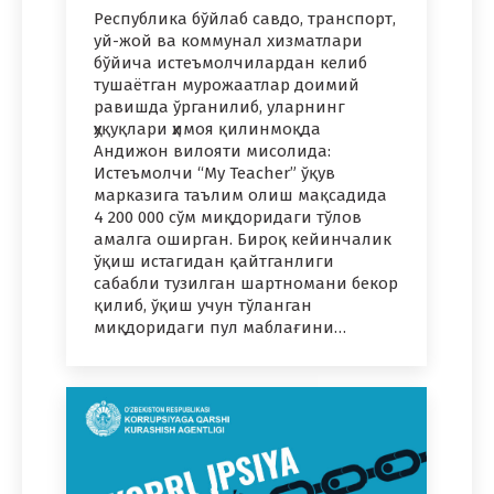
Республика бўйлаб савдо, транспорт,
уй-жой ва коммунал хизматлари
бўйича истеъмолчилардан келиб
тушаётган мурожаатлар доимий
равишда ўрганилиб, уларнинг
ҳуқуқлари ҳимоя қилинмоқда
Андижон вилояти мисолида:
Истеъмолчи “My Teacher” ўқув
марказига таълим олиш мақсадида
4 200 000 сўм миқдоридаги тўлов
амалга оширган. Бироқ кейинчалик
ўқиш истагидан қайтганлиги
сабабли тузилган шартномани бекор
қилиб, ўқиш учун тўланган
миқдоридаги пул маблағини…