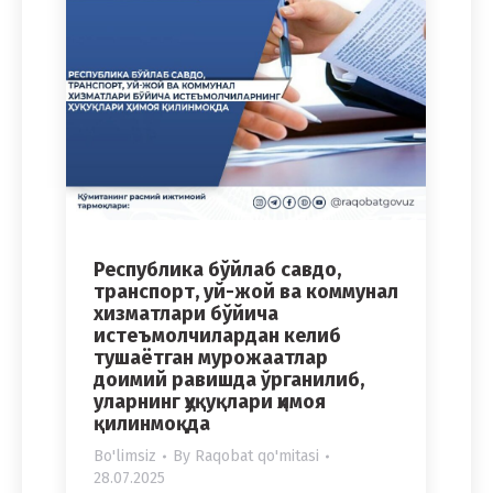
Республика бўйлаб савдо,
транспорт, уй-жой ва коммунал
хизматлари бўйича
истеъмолчилардан келиб
тушаётган мурожаатлар
доимий равишда ўрганилиб,
уларнинг ҳуқуқлари ҳимоя
қилинмоқда
Bo'limsiz
By
Raqobat qo'mitasi
28.07.2025