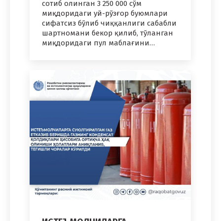
сотиб олинган 3 250 000 сўм
миқдоридаги уй-рўзғор буюмлари
сифатсиз бўлиб чиққанлиги сабабли
шартномани бекор қилиб, тўланган
миқдоридаги пул маблағини…