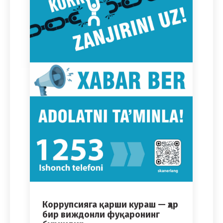
Коррупсияга қарши кураш — ҳар
бир виждонли фуқаронинг