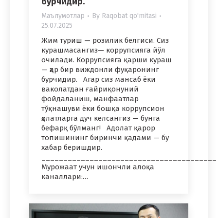
бурчидир.
Маълумотлар
By
Raqobat qo'mitasi
25.07.2025
Жим туриш — розилик белгиси. Сиз
курашмасангиз— коррупсияга йўл
очилади. Коррупсияга қарши кураш
— ҳар бир виждонли фуқаронинг
бурчидир. Агар сиз мансаб ёки
ваколатдан ғайриқонуний
фойдаланиш, манфаатлар
тўқнашуви ёки бошқа коррупсион
ҳолатларга дуч келсангиз — бунга
бефарқ бўлманг! Адолат қарор
топишининг биринчи қадами — бу
хабар беришдир.
________________________________________
Мурожаат учун ишончли алоқа
каналлари:…