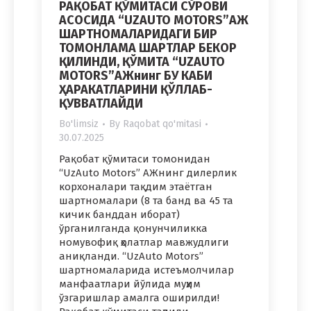
РАҚОБАТ ҚЎМИТАСИ СЎРОВИ
АСОСИДА “UZAUTO MOTORS”АЖ
ШАРТНОМАЛАРИДАГИ БИР
ТОМОНЛАМА ШАРТЛАР БЕКОР
ҚИЛИНДИ, ҚЎМИТА “UZAUTO
MOTORS”АЖнинг БУ КАБИ
ҲАРАКАТЛАРИНИ ҚЎЛЛАБ-
ҚУВВАТЛАЙДИ
Bo'limsiz
By
Raqobat qo'mitasi
30.07.2025
Рақобат қўмитаси томонидан
“UzAuto Motors” АЖнинг дилерлик
корхоналари тақдим этаётган
шартномалари (8 та банд ва 45 та
кичик банддан иборат)
ўрганилганда қонунчиликка
номувофиқ ҳолатлар мавжудлиги
аниқланди. “UzAuto Motors”
шартномаларида истеъмолчилар
манфаатлари йўлида муҳим
ўзгаришлар амалга оширилди!