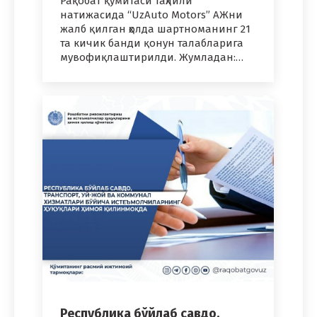
Рақобат қўмитаси таҳлили
натижасида “UzAuto Motors” АЖни
жалб қилган ҳолда шартноманинг 21
та кичик банди қонун талабларига
мувофиқлаштирилди. Жумладан:…
Республика бўйлаб савдо,