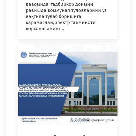
давомида, тадбиркор доимий
равишда коммунал тўловларини ўз
вақтида тўлаб боришига
қарамасдан, электр таъминоти
корхонасининг…