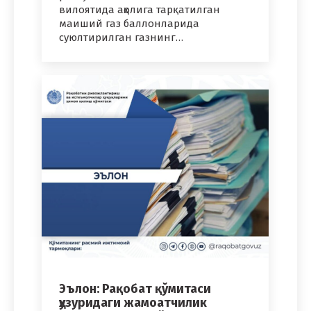
вилоятида аҳолига тарқатилган
маиший газ баллонларида
суюлтирилган газнинг…
Эълон: Рақобат қўмитаси
ҳузуридаги жамоатчилик