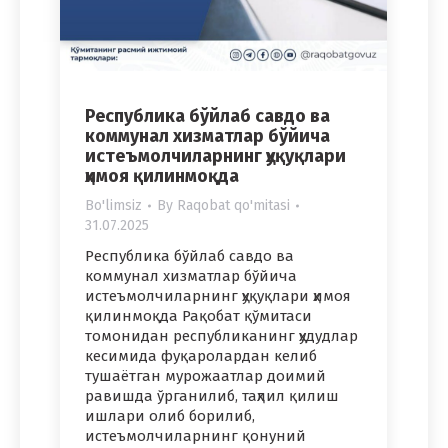
Республика бўйлаб савдо ва
коммунал хизматлар бўйича
истеъмолчиларнинг ҳуқуқлари
ҳимоя қилинмоқда
Bo'limsiz
By
Raqobat qo'mitasi
31.07.2025
Республика бўйлаб савдо ва
коммунал хизматлар бўйича
истеъмолчиларнинг ҳуқуқлари ҳимоя
қилинмоқда Рақобат қўмитаси
томонидан республиканинг ҳудудлар
кесимида фуқаролардан келиб
тушаётган мурожаатлар доимий
равишда ўрганилиб, таҳлил қилиш
ишлари олиб борилиб,
истеъмолчиларнинг қонуний