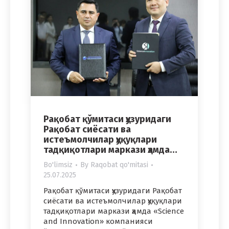
Рақобат қўмитаси ҳузуридаги
Рақобат сиёсати ва
истеъмолчилар ҳуқуқлари
тадқиқотлари маркази ҳамда…
Bo'limsiz
By
Raqobat qo'mitasi
25.07.2025
Рақобат қўмитаси ҳузуридаги Рақобат
сиёсати ва истеъмолчилар ҳуқуқлари
тадқиқотлари маркази ҳамда «Science
and Innovation» компанияси