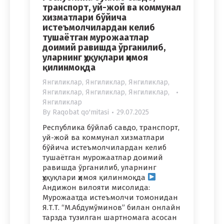
транспорт, уй-жой ва коммунал
хизматлари бўйича
истеъмолчилардан келиб
тушаётган мурожаатлар
доимий равишда ўрганилиб,
уларнинг ҳуқуқлари ҳимоя
қилинмоқда
Янгиликлар
,
Янгиликлар
,
Янгиликлар
,
Янгиликлар
,
Янгиликлар
,
Янгиликлар
,
Янгиликлар
By
Raqobat qo'mitasi
29.07.2025
Республика бўйлаб савдо, транспорт,
уй-жой ва коммунал хизматлари
бўйича истеъмолчилардан келиб
тушаётган мурожаатлар доимий
равишда ўрганилиб, уларнинг
ҳуқуқлари ҳимоя қилинмоқда
Андижон вилояти мисолида:
Мурожаатда истеъмолчи томонидан
Я.Т.Т. “М.Абдумўминов” билан онлайн
тарзда тузилган шартномага асосан