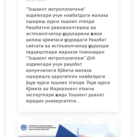
“Тошкент метрополитени”
ходимлари учун навбатдаги малака
ошириш курси ташкил этилди
Рақобатни ривожлантириш ва
истеъмолчилар ҳуқуқларини ҳимоя
қилиш қўмитаси ҳузуридаги Рақобат
сиёсати ва истеъмолчилар ҳуқуқлари
тадқиқотлари маркази томонидан
“Тошкент метрополитени” ДУК
ходимлари учун рақобат
қонунчилиги бўйича малака
оширишга қаратилган навбатдаги
ўқув курси ташкил этилди. Ўқув курси
Қўмита ва Марказнинг етакчи
экспертлари ҳамда Тошкент давлат
юридик университети…