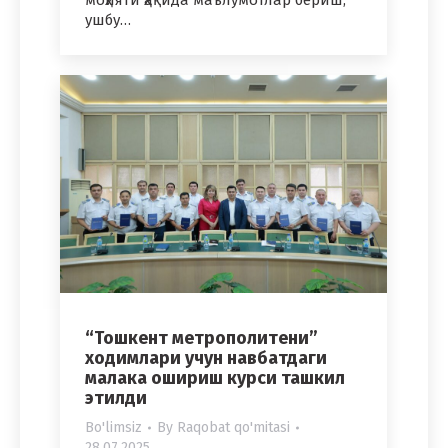
ушбу…
“Тошкент метрополитени”
ходимлари учун навбатдаги
малака ошириш курси ташкил
этилди
Bo'limsiz
By
Raqobat qo'mitasi
28.07.2025