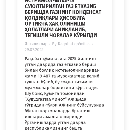
ИСТЕЪМОЛЧИЛАРГА
СУЮЛТИРИЛГАН ГАЗ ЕТКАЗИБ
БЕРИШДА ГАЗНИНГ КОНДЕНСАТ
ҚОЛДИҚЛАРИ ҲИСОБИГА
ОРТИҚЧА ҲАҚ ОЛИНИШИ
ҲОЛАТЛАРИ АНИҚЛАНИБ,
ТЕГИШЛИ ЧОРАЛАР КЎРИЛДИ
Янгиликлар
By
Raqobat qo'mitasi
29.07.2025
Рақобат қўмитасига 2025 йилнинг
ўтган даврида газ етказиб бериш
билан боғлиқ истеъмолчиларидан
жами 19 487 та мурожаатлар келиб
тушган бўлиб, бу соҳада тизимли
муаммолар борлигини кўрсатади.
Шу боис, Қўмита томонидан
“Ҳудудгазтаъминот” АЖ ҳамда
тўғридан-тўғри АЖнинг бўйсунувида
бўлган корхоналарда ўрганиш
ишлари амалга оширилди.
Ўрганишларда ўтган даврда
республикамизнинг бешта