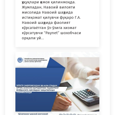
ҳуқуқлари ҳимоя қилинмоқда.
Жумладан, Навоий вилояти
мисолида Навоий шаҳрида
истиқомат қилувчи фуқаро Г.А.
Навоий шаҳрида фаолият
кўрсатаётган ўз-ўзига хизмат
кўрсатувчи “Paynet” шохобчаси
орқали уй…