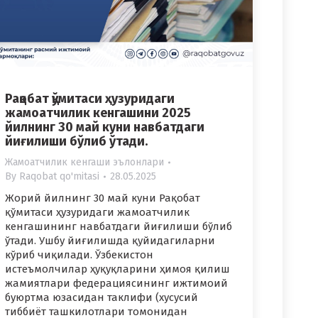
Рақобат қўмитаси ҳузуридаги
жамоатчилик кенгашини 2025
йилнинг 30 май куни навбатдаги
йиғилиши бўлиб ўтади.
Жамоатчилик кенгаши эълонлари
By
Raqobat qo'mitasi
28.05.2025
Жорий йилнинг 30 май куни Рақобат
қўмитаси ҳузуридаги жамоатчилик
кенгашининг навбатдаги йиғилиши бўлиб
ўтади. Ушбу йиғилишда қуйидагиларни
кўриб чиқилади. Ўзбекистон
истеъмолчилар ҳуқуқларини ҳимоя қилиш
жамиятлари федерациясининг ижтимоий
буюртма юзасидан таклифи (хусусий
тиббиёт ташкилотлари томонидан