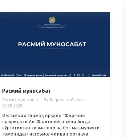
Расмий муносабат
Расмий муносабат
By
Raqobat qo'mitasi
29.05.2025
Ижтимоий тармоқ орқали “Фарғона
шаҳридаги Ал-Фарғоний номли боғда
кўрсатилган хизматлар ва боғ маъмурияти
томонидан истеъмолчиидан ортиқча