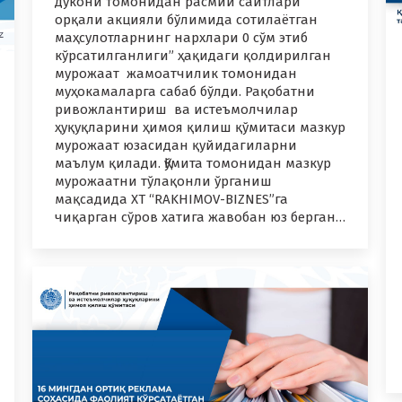
дўкони томонидан расмий сайтлари
орқали акцияли бўлимида сотилаётган
маҳсулотларнинг нархлари 0 сўм этиб
кўрсатилганлиги” ҳақидаги қолдирилган
мурожаат жамоатчилик томонидан
муҳокамаларга сабаб бўлди. Рақобатни
ривожлантириш ва истеъмолчилар
ҳуқуқларини ҳимоя қилиш қўмитаси мазкур
мурожаат юзасидан қуйидагиларни
маълум қилади. Қўмита томонидан мазкур
мурожаатни тўлақонли ўрганиш
мақсадида ХT “RAKHIMOV-BIZNES”га
чиқарган сўров хатига жавобан юз берган…