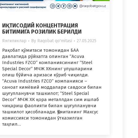
ИҚТИСОДИЙ КОНЦЕНТРАЦИЯ
БИТИМИГА РОЗИЛИК БЕРИЛДИ
Янгиликлар
By
Raqobat qo'mitasi
27.05.2025
Рақобат қўмитаси томонидан БАА
давлатида рўйхатга олинган “Acuva
Industries FZCO” компаниясининг “Steel
Special Decor” МЧЖ ХКнинг улушларини
олиш бўйича аризаси кўриб чиқилди.
“Acuva Industries FZCO” компанияси –
саноат кимёвий моддалари савдоси билан
шуғулланувчи ташкилот; “Steel Special
Decor” МЧЖ ХК қора металлдан сим ишлаб
чиқариш фаолияти билан шуғулланувчи
ташкилот ҳисобланади. Қўмитанинг Махсус
комиссияси томонидан ўтказилган
таҳлил…