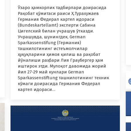
Ўзаро ҳамкорлик тадбирлари доирасида
Рақобат қўмитаси раиси Ҳ.Турахужаев
Германия Федерал картел идораси
(Bundeskartellamt) эксперти Сабина
Цигелский билан учрашув ўтказди.
Учрашувда, шунингдек, German
Sparkassenstifung (Германия)
ташкилотининг истеъмолчилар
ҳуқуқларини ҳимоя қилиш ва рақобат
йўналиши раҳбари Лия Граубергер ҳам
иштирок этди. Мулоқот давомида жорий
йил 27-29 май кунлари German
Sparkassenstiftung ташкилотининг техник
кўмаги доирасида Германия Федерал
картел идораси…