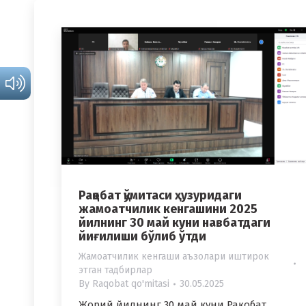
Рақобат қўмитаси ҳузуридаги
жамоатчилик кенгашини 2025
йилнинг 30 май куни навбатдаги
йиғилиши бўлиб ўтди
Жамоатчилик кенгаши аъзолари иштирок
этган тадбирлар
By
Raqobat qo'mitasi
30.05.2025
Жорий йилнинг 30 май куни Рақобат