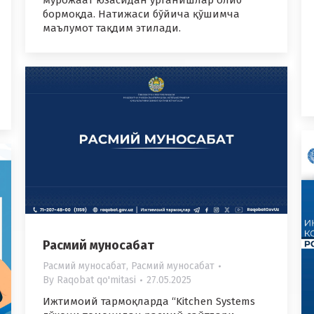
мурожаат юзасидан ўрганишлар олиб
бормоқда. Натижаси бўйича қўшимча
маълумот тақдим этилади.
Расмий муносабат
Расмий муносабат
,
Расмий муносабат
By
Raqobat qo'mitasi
27.05.2025
Ижтимоий тармоқларда “Kitchen Systems