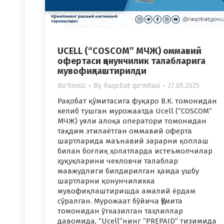
UCELL (“COSCOM” МЧЖ) оммавий
офертаси қонунчилик талабларига
мувофиқлаштирилди
Bo'limsiz
By
Raqobat qo'mitasi
27.05.2025
Рақобат қўмитасига фуқаро В.К. томонидан
келиб тушган мурожаатда Ucell (“COSCOM”
МЧЖ) уяли алоқа оператори томонидан
тақдим этилаётган оммавий оферта
шартларида маънавий зарарни қоплаш
билан боғлиқ ҳолатларда истеъмолчилар
ҳуқуқларини чекловчи талаблар
мавжудлиги билдирилган ҳамда ушбу
шартларни қонунчиликка
мувофиқлаштиришда амалий ёрдам
сўралган. Мурожаат бўйича Қўмита
томонидан ўтказилган таҳлиллар
давомида, “Ucell”нинг “PREPAID” тизимида