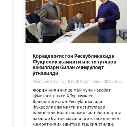
Қорақалпоғистон Республикасида
Фуқаролик жамияти институтлари
вакиллари билан очиқ мулоқот
ўтказилди
Маълумотлар
By
Raqobat qo'mitasi
28.05.2025
Жорий йилнинг 28 май куни Рақобат
қўмитаси раиси Ҳ.Турахужаев
Қорақалпоғистон Республикасида
Фуқаролик жамияти институтлари
вакиллари билан жамият манфаатларига
дахлдор бўлган масалалар юзасидан кенг
жамоатчилик эшитуви ташкил этилди.