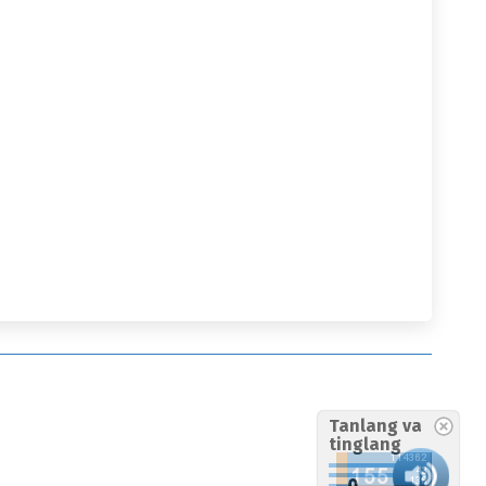
Tanlang va
tinglang