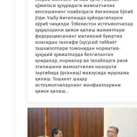
қўмитаси ҳузуридаги жамоатчилик
кенгашининг навбатдаги йиғилиши бўлиб
ўтди. Ушбу йиғилишда қуйидагиларни
кўриб чиқилди. Ўзбекистон истеъмолчилар
ҳуқуқларини ҳимоя қилиш жамиятлари
федерациясининг ижтимоий буюртма
юзасидан таклифи (хусусий тиббиёт
ташкилотлари томонидан норматив-
ҳуқуқий ҳужжатларда белгиланган
қоидалар, нормалар ва талабларга риоя
этилишини жамоатчилик назорати
тартибида ўрганиш) мавзусида муҳокама
қилиш. Тошкент шаҳар
истеъмолчиларнинг манфаатларини
ҳимоя қилиш…