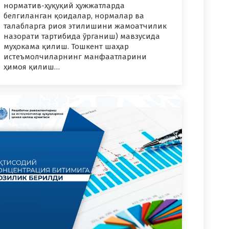
норматив-ҳуқуқий ҳужжатларда
белгиланган қоидалар, нормалар ва
талабларга риоя этилишини жамоатчилик
назорати тартибида ўрганиш) мавзусида
муҳокама қилиш. Тошкент шаҳар
истеъмолчиларнинг манфаатларини
ҳимоя қилиш…