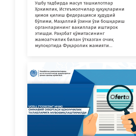
Ушбу тадбирда масул ташкилотлар
Ҳокимлик, Истеъмолчилар ҳуқуқларини
ҳимоя қилиш федерацияси ҳудудий
бўлими, Маҳаллий ўзини ўзи бошқариш
органларининг вакиллари иштирок
этишди. Рақобат қўмитасининг
жамоатчилик билан ўтказган очиқ
мулоқотида Фуқаролик жамияти…