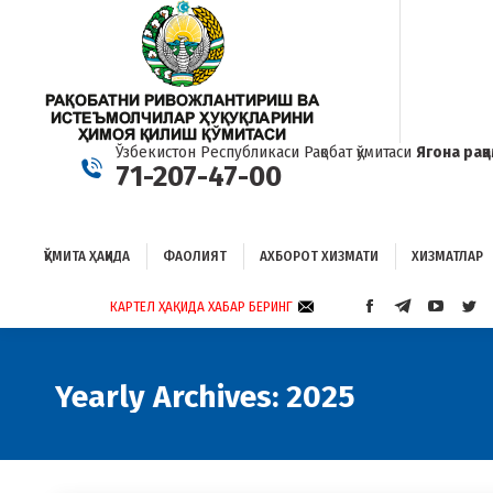
ҚЎМИТА ҲАҚИДА
ФАОЛИЯТ
АХБОРОТ ХИЗМАТИ
ХИЗМАТЛАР
Б
Ўзбекистон Республикаси Рақобат қўмитаси
Ягона рақ
71-207-47-00
ҚЎМИТА ҲАҚИДА
ФАОЛИЯТ
АХБОРОТ ХИЗМАТИ
ХИЗМАТЛАР
КАРТЕЛ ҲАҚИДА ХАБАР БЕРИНГ
FACEBOOK
TELEGRAM
YOUTUB
TWI
PAGE
PAGE
PAGE
PAG
OPENS
OPENS
OPENS
OP
IN
IN
IN
IN
Yearly Archives:
2025
NEW
NEW
NEW
NE
WINDOW
WINDOW
WINDO
WI