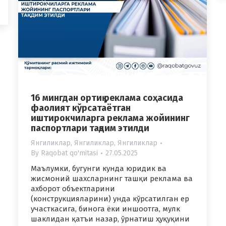
16 мингдан ортиқ реклама соҳасида
фаолият кўрсатаётган
иштирокчиларга реклама жойининг
паспортлари тақдим этилди
Янгиликлар
,
Янгиликлар
,
Янгиликлар
By
Raqobat qo'mitasi
27.05.2025
Маълумки, бугунги кунда юридик ва
жисмоний шахсларнинг ташқи реклама ва
ахборот объектларини
(конструкцияларини) унда кўрсатилган ер
участкасига, бинога ёки иншоотга, мулк
шаклидан қатъи назар, ўрнатиш ҳуқуқини