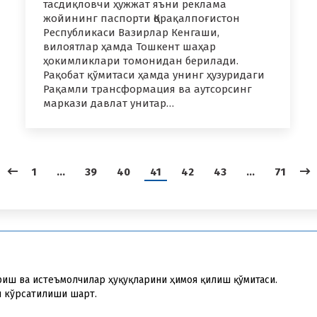
тасдиқловчи ҳужжат яъни реклама
жойининг паспорти Қорақалпоғистон
Республикаси Вазирлар Кенгаши,
вилоятлар ҳамда Тошкент шаҳар
ҳокимликлари томонидан берилади.
Рақобат қўмитаси ҳамда унинг ҳузуридаги
Рақамли трансформация ва аутсорсинг
маркази давлат унитар…
1
…
39
40
41
42
43
…
71
риш ва истеъмолчилар ҳуқуқларини ҳимоя қилиш қўмитаси.
и кўрсатилиши шарт.