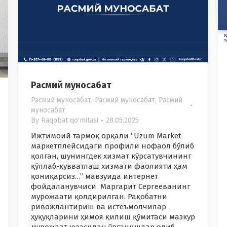
Расмий муносабат
Расмий муносабат
,
Расмий муносабат
,
Расмий
муносабат
By
Raqobat qo'mitasi
28.05.2025
Ижтимоий тармоқ орқали “Uzum Market
маркетплейсидаги профили нофаол бўлиб
қолган, шунингдек хизмат кўрсатувчининг
қўллаб-қувватлаш хизмати фаолияти ҳам
қониқарсиз…” мавзуида интернет
фойдаланувчиси Маргарит Сергееванинг
мурожаати қолдирилган. Рақобатни
ривожлантириш ва истеъмолчилар
ҳуқуқларини ҳимоя қилиш қўмитаси мазкур