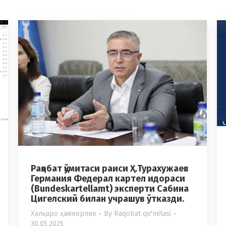
Рақобат қўмитаси раиси Ҳ.Турахужаев
Германия Федерал картел идораси
(Bundeskartellamt) эксперти Сабина
Цигелский билан учрашув ўтказди.
Халқаро ҳамкорлик
By
Raqobat qo'mitasi
30.05.2025