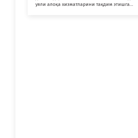
уяли алоқа хизматларини тақдим этишга…