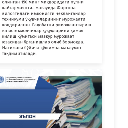
олинган 150 минг миқдоридаги пулни
қайтармаяпти…мавзуида Фарғона
вилоятидаги имконияти чекланганлар
техникуми ўқувчиларининг мурожаати
қолдирилган. Рақобатни ривожлантириш
ва истеъмолчилар ҳуқуқларини ҳимоя
қилиш қўмитаси мазкур мурожаат
юзасидан ўрганишлар олиб бормоқда.
Натижаси бўйича қўшимча маълумот
тақдим этилади.