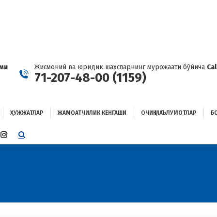
ҲУЖЖАТЛАР
ЖАМОАТЧИЛИК КЕНГАШИ
ОЧИҚ МАЪЛУМОТЛАР
ОҒЛАНИШ
ами
Жисмоний ва юридик шахсларнинг мурожаати бўйича
Ca
71-207-48-00 (1159)
ҲУЖЖАТЛАР
ЖАМОАТЧИЛИК КЕНГАШИ
ОЧИҚ МАЪЛУМОТЛАР
Б
E
TTER
INSTAGRAM
E
PAGE
ENS
OPENS
IN
W
NEW
W
NDOW
WINDOW