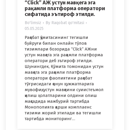
“Click” АЖ устун мавқега эга
рақамли платформа оператори
сифатида эътироф этилди.
Bo'limsiz
By
Raqobat qo'mitasi
05.05.2025
Рақобат қўмитасининг тегишли
буйруғи билан онлайн тўлов
тизимлари бозорида “Click” АЖни
устун мавқега эга рақамли платформа
оператори деб эътироф этилди.
Шунингдек, Қўмита томонидан устун
мавқега эга рақамли платформа
оператори фаолиятини рақобат
тўғрисидаги қонун ҳужжатларига
мувофиқ, устун мавқеини суиистеъмол
қилиш ҳолатларини олдини олиш
мақсадида мажбурий тартибда
Монополияга қарши комплаенс
тизими жорий этилади ва тегишли
тартибда мониторинг…