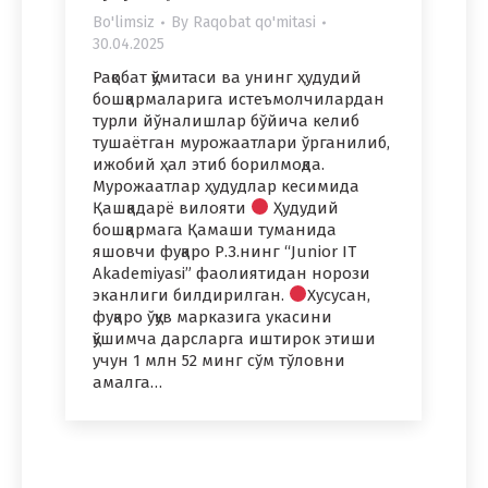
Bo'limsiz
By
Raqobat qo'mitasi
30.04.2025
Рақобат қўмитаси ва унинг ҳудудий
бошқармаларига истеъмолчилардан
турли йўналишлар бўйича келиб
тушаётган мурожаатлари ўрганилиб,
ижобий ҳал этиб борилмоқда.
Мурожаатлар ҳудудлар кесимида
Қашқадарё вилояти
Ҳудудий
бошқармага Қамаши туманида
яшовчи фуқаро Р.З.нинг “Junior IT
Akademiyasi” фаолиятидан норози
эканлиги билдирилган.
Хусусан,
фуқаро ўқув марказига укасини
қўшимча дарсларга иштирок этиши
учун 1 млн 52 минг сўм тўловни
амалга…