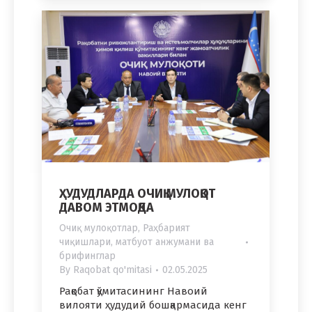
ҲУДУДЛАРДА ОЧИҚ МУЛОҚОТ
ДАВОМ ЭТМОҚДА
Очиқ мулоқотлар
,
Раҳбарият
чиқишлари, матбуот анжумани ва
брифинглар
By
Raqobat qo'mitasi
02.05.2025
Рақобат қўмитасининг Навоий
вилояти ҳудудий бошқармасида кенг