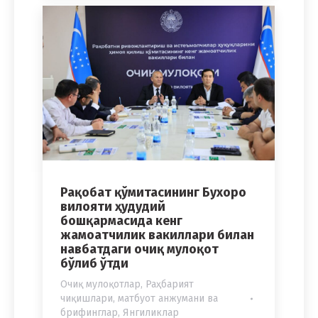
Рақобат қўмитасининг Бухоро
вилояти ҳудудий
бошқармасида кенг
жамоатчилик вакиллари билан
навбатдаги очиқ мулоқот
бўлиб ўтди
Очиқ мулоқотлар
,
Раҳбарият
чиқишлари, матбуот анжумани ва
брифинглар
,
Янгиликлар