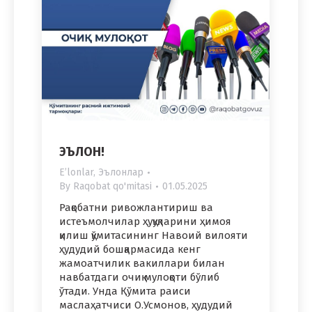
ЭЪЛОН!
Eʼlonlar
,
Эълонлар
By
Raqobat qo'mitasi
01.05.2025
Рақобатни ривожлантириш ва
истеъмолчилар ҳуқуқларини ҳимоя
қилиш қўмитасининг Навоий вилояти
ҳудудий бошқармасида кенг
жамоатчилик вакиллари билан
навбатдаги очиқ мулоқоти бўлиб
ўтади. Унда Қўмита раиси
маслаҳатчиси О.Усмонов, ҳудудий