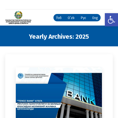
Open
Ўзб
Oʻzb
Рус
Eng
Yearly Archives:
2025
You are here: