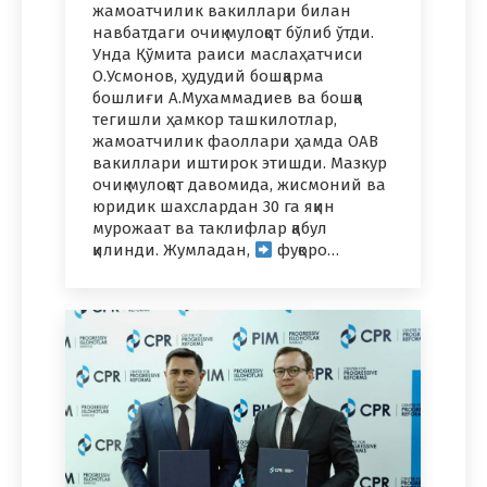
жамоатчилик вакиллари билан
навбатдаги очиқ мулоқот бўлиб ўтди.
Унда Қўмита раиси маслаҳатчиси
О.Усмонов, ҳудудий бошқарма
бошлиғи А.Мухаммадиев ва бошқа
тегишли ҳамкор ташкилотлар,
жамоатчилик фаоллари ҳамда ОАВ
вакиллари иштирок этишди. Мазкур
очиқ мулоқот давомида, жисмоний ва
юридик шахслардан 30 га яқин
мурожаат ва таклифлар қабул
қилинди. Жумладан,
фуқоро…