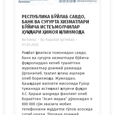
РЕСПУБЛИКА БЎЙЛАБ САВДО,
БАНК ВА СУҒУРТА ХИЗМАТЛАРИ
БЎЙИЧА ИСТЕЪМОЛЧИЛАР
ҲУҚУҚЛАРИ ҲИМОЯ ҚИЛИНМОҚДА
Bo'limsiz
By
Raqobat qo'mitasi
01.05.2025
Рақобат қўмитаси томонидан савдо,
банк ва суғурта хизматлари бўйича
фуқаролардан келиб тушаётган
мурожаатлар доимий равишда
ўрганилиб, таҳлил қилиш ишлари
олиб борилмоқда. Жумладан,
Қашқадарё вилояти мисолида Ғузор
туманида истиқомат қилувчи фуқаро
Х.С. Қарши шаҳрида фаолият олиб
бораётган “Асил медиа” дўконидан 4
000 000 сўм эвазига мобил
телефонини муддатли тўлов асосида
сотиб олади. Тўловни доимий