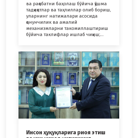
ва рақобатни баҳолаш бўйича қўшма
тадқиқотлар ва таҳлиллар олиб бориш,
уларнинг натижалари асосида
қонунчилик ва амалий
механизмларни такомиллаштириш
бўйича таклифлар ишлаб чиқиш;…
Инсон ҳуқуқларига риоя этиш