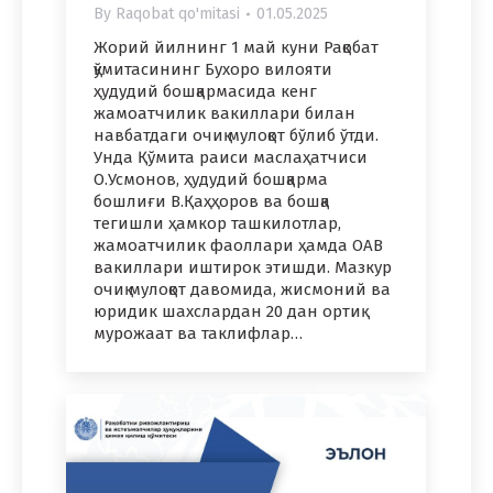
By
Raqobat qo'mitasi
01.05.2025
Жорий йилнинг 1 май куни Рақобат
қўмитасининг Бухоро вилояти
ҳудудий бошқармасида кенг
жамоатчилик вакиллари билан
навбатдаги очиқ мулоқот бўлиб ўтди.
Унда Қўмита раиси маслаҳатчиси
О.Усмонов, ҳудудий бошқарма
бошлиғи В.Қаҳҳоров ва бошқа
тегишли ҳамкор ташкилотлар,
жамоатчилик фаоллари ҳамда ОАВ
вакиллари иштирок этишди. Мазкур
очиқ мулоқот давомида, жисмоний ва
юридик шахслардан 20 дан ортиқ
мурожаат ва таклифлар…