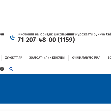
ҲУЖЖАТЛАР
ЖАМОАТЧИЛИК КЕНГАШИ
ОЧИҚ МАЪЛУМОТЛАР
ОҒЛАНИШ
ами
Жисмоний ва юридик шахсларнинг мурожаати бўйича
Ca
71-207-48-00 (1159)
ҲУЖЖАТЛАР
ЖАМОАТЧИЛИК КЕНГАШИ
ОЧИҚ МАЪЛУМОТЛАР
Б
E
TTER
INSTAGRAM
E
PAGE
ENS
OPENS
IN
W
NEW
W
NDOW
WINDOW