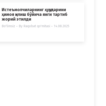
Истеъмолчиларнинг ҳуқуқларини
ҳимоя қилиш бўйича янги тартиб
жорий этилди
Bo'limsiz
By
Raqobat qo'mitasi
14.08.2025