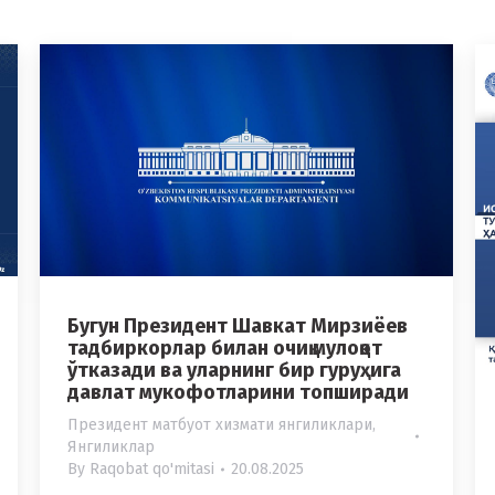
Бугун Президент Шавкат Мирзиёев
тадбиркорлар билан очиқ мулоқот
ўтказади ва уларнинг бир гуруҳига
давлат мукофотларини топширади
Президент матбуот хизмати янгиликлари
,
Янгиликлар
By
Raqobat qo'mitasi
20.08.2025