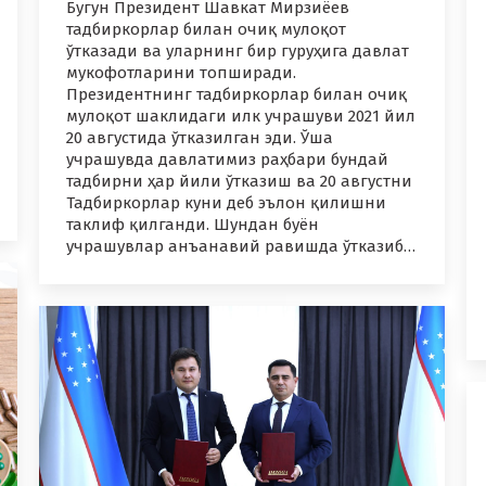
Бугун Президент Шавкат Мирзиёев
тадбиркорлар билан очиқ мулоқот
ўтказади ва уларнинг бир гуруҳига давлат
мукофотларини топширади.
Президентнинг тадбиркорлар билан очиқ
мулоқот шаклидаги илк учрашуви 2021 йил
20 августида ўтказилган эди. Ўша
учрашувда давлатимиз раҳбари бундай
тадбирни ҳар йили ўтказиш ва 20 августни
Тадбиркорлар куни деб эълон қилишни
таклиф қилганди. Шундан буён
учрашувлар анъанавий равишда ўтказиб…