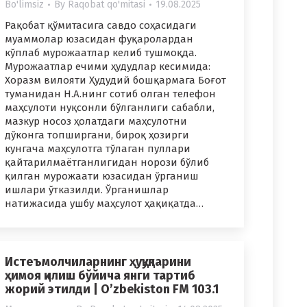
Bo'limsiz
By
Raqobat qo'mitasi
19.08.2025
Рақобат қўмитасига савдо соҳасидаги
муаммолар юзасидан фуқаролардан
кўплаб мурожаатлар келиб тушмоқда.
Мурожаатлар ечими ҳудудлар кесимида:
Хоразм вилояти Ҳудудий бошқармага Боғот
туманидан Н.А.нинг сотиб олган телефон
маҳсулоти нуқсонли бўлганлиги сабабли,
мазкур носоз ҳолатдаги маҳсулотни
дўконга топширгани, бироқ ҳозирги
кунгача маҳсулотга тўлаган пуллари
қайтарилмаётганлигидан норози бўлиб
қилган мурожаати юзасидан ўрганиш
ишлари ўтказилди. Ўрганишлар
натижасида ушбу маҳсулот ҳақиқатда…
Истеъмолчиларнинг ҳуқуқларини
ҳимоя қилиш бўйича янги тартиб
жорий этилди | O’zbekiston FM 103.1