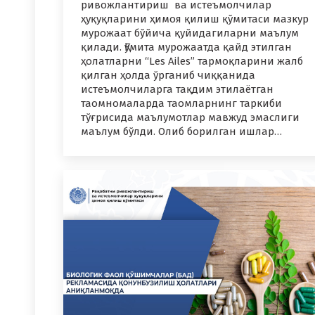
ривожлантириш ва истеъмолчилар
ҳуқуқларини ҳимоя қилиш қўмитаси мазкур
мурожаат бўйича қуйидагиларни маълум
қилади. Қўмита мурожаатда қайд этилган
ҳолатларни “Les Ailes” тармоқларини жалб
қилган ҳолда ўрганиб чиққанида
истеъмолчиларга тақдим этилаётган
таомномаларда таомларнинг таркиби
тўғрисида маълумотлар мавжуд эмаслиги
маълум бўлди. Олиб борилган ишлар…