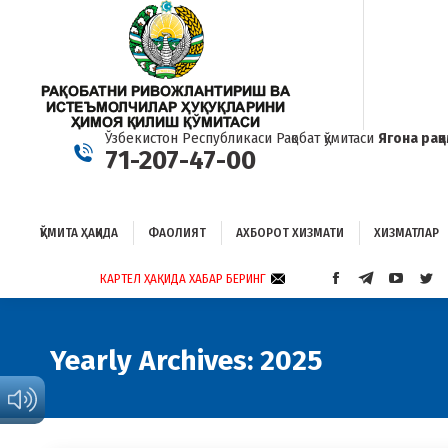
ҚЎМИТА ҲАҚИДА
ФАОЛИЯТ
АХБОРОТ ХИЗМАТИ
ХИЗМАТЛАР
Б
Ўзбекистон Республикаси Рақобат қўмитаси
Ягона рақ
71-207-47-00
ҚЎМИТА ҲАҚИДА
ФАОЛИЯТ
АХБОРОТ ХИЗМАТИ
ХИЗМАТЛАР
КАРТЕЛ ҲАҚИДА ХАБАР БЕРИНГ
FACEBOOK
TELEGRAM
YOUTUB
TWI
PAGE
PAGE
PAGE
PAG
OPENS
OPENS
OPENS
OP
IN
IN
IN
IN
Yearly Archives:
2025
NEW
NEW
NEW
NE
WINDOW
WINDOW
WINDO
WI