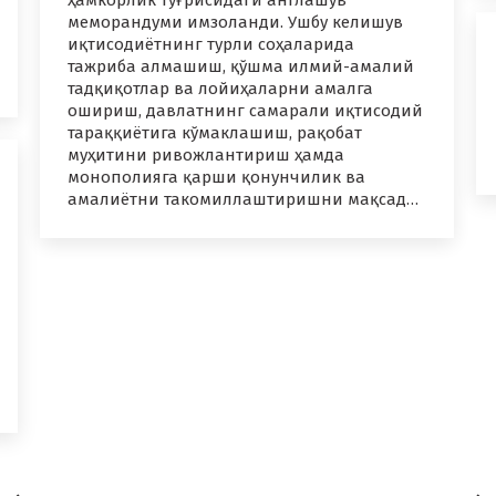
ҳамкорлик тўғрисидаги англашув
меморандуми имзоланди. Ушбу келишув
иқтисодиётнинг турли соҳаларида
тажриба алмашиш, қўшма илмий-амалий
тадқиқотлар ва лойиҳаларни амалга
ошириш, давлатнинг самарали иқтисодий
тараққиётига кўмаклашиш, рақобат
муҳитини ривожлантириш ҳамда
монополияга қарши қонунчилик ва
амалиётни такомиллаштиришни мақсад…