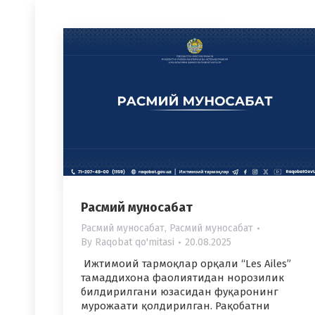
Расмий муносабат
Расмий муносабат
,
Расмий муносабат
By
Raqobat qo'mitasi
20.08.2025
Ижтимоий тармоқлар орқали “Les Ailes”
тамаддихона фаолиятидан норозилик
билдирилгани юзасидан фуқаронинг
мурожаати қолдирилган. Рақобатни