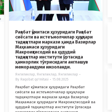
Рақобат қўмитаси ҳузуридаги Рақобат
сиёсати ва истеъмолчилар ҳуқуқлари
тадқиқотлари маркази ҳамда Вазирлар
Маҳкамаси ҳузуридаги
Макроиқтисодий ва ҳудудий
тадқиқотлар институти ўртасида
ҳамкорлик тўғрисидаги англашув
меморандуми имзоланди.
Янгиликлар
,
Янгиликлар
,
Янгиликлар
By
Raqobat qo'mitasi
15.08.2025
Рақобат қўмитаси ҳузуридаги Рақобат
сиёсати ва истеъмолчилар ҳуқуқлари
тадқиқотлари маркази ҳамда Вазирлар
Маҳкамаси ҳузуридаги Макроиқтисодий ва
ҳудудий тадқиқотлар институти ўртасида