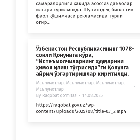
самарадорлиги ҳақида асоссиз даъволар
илгари сурилмоқда. Шунингдек, биологик
фаол қўшимчаси рекламасида, турли
оғир…
Ўзбекистон Республикасининг 1078-
сонли Қонунига кўра,
“Истеъмолчиларнинг ҳуқуқларини
ҳимоя қилиш тўғрисида”ги Қонунга
айрим ўзгартиришлар киритилди.
Маълумотлар
,
Маълумотлар
,
Маълумотлар
,
Маълумотлар
By
Raqobat qo'mitasi
14.08.2025
https://raqobat.gov.uz/wp-
content/uploads/2025/08/title-03_2.mp4