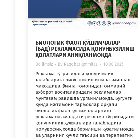
БИОЛОГИК ФАОЛ ҚЎШИМЧАЛАР
(БАД) РЕКЛАМАСИДА ҚОНУНБУЗИЛИШ
ҲОЛАТЛАРИ АНИҚЛАНМОҚДА
Bo'limsiz
By
Raqobat qo'mitasi
18.08.2025
Реклама тўғрисидаги қонунчилик
талабларига риоя этилишини таъминлаш
мақсадида, Қўмита томонидан оммавий
ахборот воситаларидаги рекламалар
мунтазам равишда ўрганилмоқда. Бугунги
кунда ижтимоий тармоқлар орқали
биологик фаол қўшимчаларнинг
рекламаси амалдаги реклама тўғрисидаги
қонунчилик ҳужжатлари талабларига
номувофиқ ҳолда берилиши кузатилмоқда
ва уларнинг кучли таъсири ва терапевтик