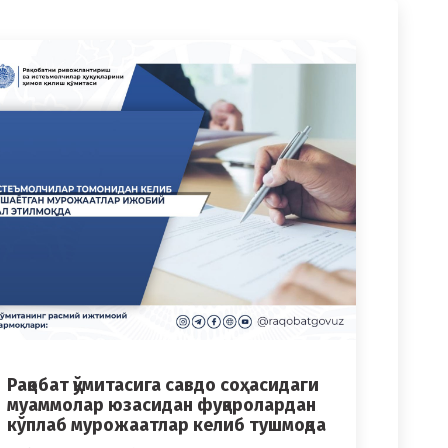
Рақобат қўмитасига савдо соҳасидаги
муаммолар юзасидан фуқаролардан
кўплаб мурожаатлар келиб тушмоқда