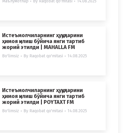
Маълумотлар
By
Raqobat qo'mitasi
14.08.2025
Истеъмолчиларнинг ҳуқуқларини
ҳимоя қилиш бўйича янги тартиб
жорий этилди | MAHALLA FM
Bo'limsiz
By
Raqobat qo'mitasi
14.08.2025
Истеъмолчиларнинг ҳуқуқларини
ҳимоя қилиш бўйича янги тартиб
жорий этилди | POYTAXT FM
Bo'limsiz
By
Raqobat qo'mitasi
14.08.2025