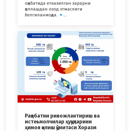
оқибатида етказилган зарарни
қоплашдан озод этмаслиги
белгиланмоқда.
…
Рақобатни ривожлантириш ва
истеьмолчилар ҳуқуқларини
ҳимоя қилиш қўмитаси Хоразм