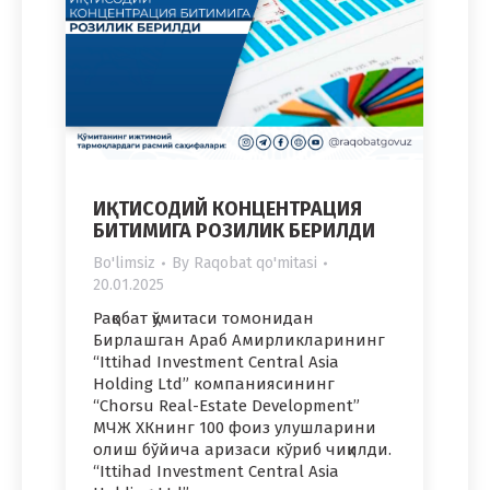
ИҚТИСОДИЙ КОНЦЕНТРАЦИЯ
БИТИМИГА РОЗИЛИК БЕРИЛДИ
Bo'limsiz
By
Raqobat qo'mitasi
20.01.2025
Рақобат қўмитаси томонидан
Бирлашган Араб Амирликларининг
“Ittihad Investment Central Asia
Holding Ltd” компаниясининг
“Chorsu Real-Estate Development”
МЧЖ ХКнинг 100 фоиз улушларини
олиш бўйича аризаси кўриб чиқилди.
“Ittihad Investment Central Asia