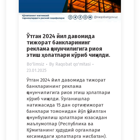
Ўтган 2024 йил давомида
тижорат банкларининг
реклама қонунчилигига риоя
этиш ҳолатлари кўриб чиқилди.
Bo'limsiz
By
Raqobat qo'mitasi
23.01.2025
Ўтган 2024 йил давомида тижорат
банкларининг реклама
қонунчилигига риоя этиш ҳолатлари
кўриб чиқилди. Ўрганишлар
натижасида 15 дан ортиқ тижорат
банклари томонидан йўл қўйилган
қонунбузилиш ҳолатлари юзасидан
маълумотлар (Республика ва
Қўмитанинг ҳудудий органлари
кесимидаги ҳолатларга нисбатан).