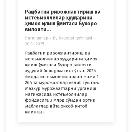
Рақобатни ривожлантириш ва
истеьмолчилар ҳуқуқларини
ҳимоя қилиш қўмитаси Бухоро
вилояти…
Янгиликлар
By
Raqobat qo'mitasi
20.01.2025
Рақобатни ривожлантириш ва
истеьмолчилар ҳуқуқларини ҳимоя
қилиш қўмитаси Бухоро вилояти
ҳудудий бошқармасига ўтган 2024-
йилда истеьмолчилардан жами 1
264 та мурожаатлар келиб тушган.
Мазкур мурожаатларни ўрганиш
натижасида истеъмолчилар
фойдасига 3 млрд сўмдан ортиқ
маблағлар қайта ҳисоб-китоб
қилинган.