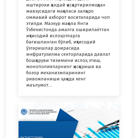
иштироки қандай қисқартирилмоқда»
мавзусидаги мақоласи халқаро
оммавий ахборот воситаларида чоп
этилди. Мазкур мақола Янги
Ўзбекистонда амалга оширилаётган
иқтисодий ислоҳотларга
бағишланган бўлиб, иқтисодий
ўзгаришлар доирасида
инфратузилма секторларида давлат
бошқаруви тизимини ислоҳ этиш,
монополияларнинг қисқариши ва
бозор механизмларининг
ривожланиши ҳақида кенг
маълумот…