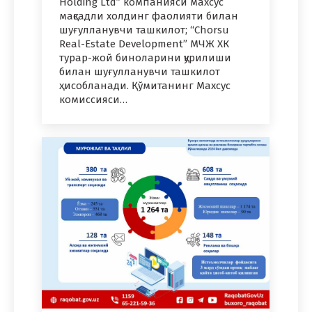
Holding Ltd” компанияси махсус
мақсадли холдинг фаолияти билан
шуғулланувчи ташкилот; “Chorsu
Real-Estate Development” МЧЖ ХК
турар-жой биноларини қурилиши
билан шуғулланувчи ташкилот
ҳисобланади. Қўмитанинг Махсус
комиссияси…