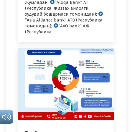
Жумладан,
“Aloqa Bank” АТ
(Республика, Жиззах вилояти
ҳудудий бошқармаси томонидан);
“Asia Alliance bank” ATB (Республика
томонидан);
“AVO bank” АЖ
(Республика…