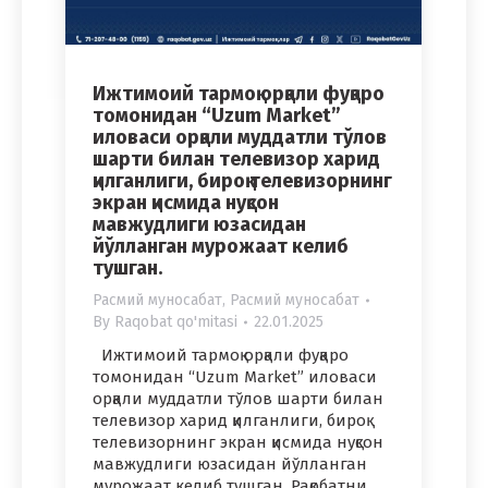
Ижтимоий тармоқ орқали фуқаро
томонидан “Uzum Market”
иловаси орқали муддатли тўлов
шарти билан телевизор харид
қилганлиги, бироқ телевизорнинг
экран қисмида нуқсон
мавжудлиги юзасидан
йўлланган мурожаат келиб
тушган.
Расмий муносабат
,
Расмий муносабат
By
Raqobat qo'mitasi
22.01.2025
Ижтимоий тармоқ орқали фуқаро
томонидан “Uzum Market” иловаси
орқали муддатли тўлов шарти билан
телевизор харид қилганлиги, бироқ
телевизорнинг экран қисмида нуқсон
мавжудлиги юзасидан йўлланган
мурожаат келиб тушган. Рақобатни