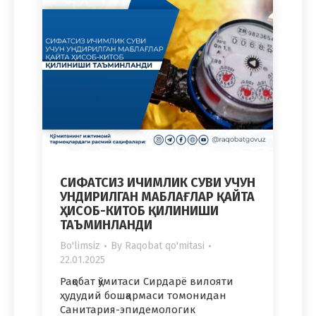
СИФАТСИЗ ИЧИМЛИК СУВИ УЧУН
УНДИРИЛГАН МАБЛАҒЛАР ҚАЙТА
ҲИСОБ-КИТОБ ҚИЛИНИШИ
ТАЪМИНЛАНДИ
Bo'limsiz
By
Raqobat qo'mitasi
22.01.2025
Рақобат қўмитаси Сирдарё вилояти
ҳудудий бошқармаси томонидан
Санитария-эпидемологик