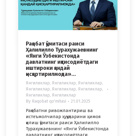
Рақобат қўмитаси раиси
Ҳалилилло Турахужаевнинг
«Янги Ўзбекистонда
давлатнинг иқтисодиётдаги
иштироки қандай
қисқартирилмоқда»…
Янгиликлар
,
Янгиликлар
,
Янгиликлар
,
Янгиликлар
,
Янгиликлар
,
Янгиликлар
,
Янгиликлар
,
Янгиликлар
By
Raqobat qo'mitasi
21.01.2025
Рақобатни ривожлантириш ва
истеъмолчилар ҳуқуқларини ҳимоя
қилиш қўмитаси раиси Ҳалилилло
Турахужаевнинг «Янги Ўзбекистонда
давлатнинг иқтисодиётдаги