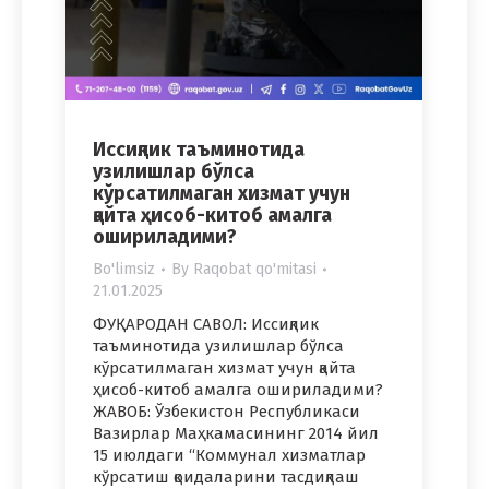
Иссиқлик таъминотида
узилишлар бўлса
кўрсатилмаган хизмат учун
қайта ҳисоб-китоб амалга
ошириладими?
Bo'limsiz
By
Raqobat qo'mitasi
21.01.2025
ФУҚАРОДАН САВОЛ: Иссиқлик
таъминотида узилишлар бўлса
кўрсатилмаган хизмат учун қайта
ҳисоб-китоб амалга ошириладими?
ЖАВОБ: Ўзбекистон Республикаси
Вазирлар Маҳкамасининг 2014 йил
15 июлдаги “Коммунал хизматлар
кўрсатиш қоидаларини тасдиқлаш