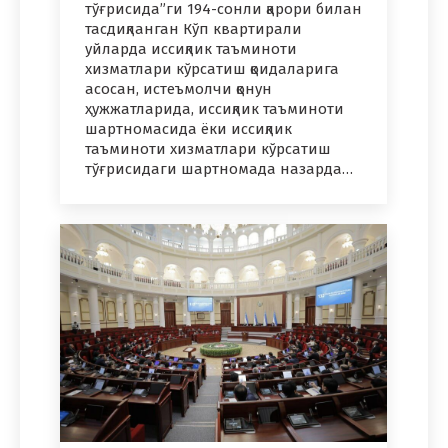
тўғрисида”ги 194-сонли қарори билан
тасдиқланган Кўп квартирали
уйларда иссиқлик таъминоти
хизматлари кўрсатиш қоидаларига
асосан, истеъмолчи қонун
ҳужжатларида, иссиқлик таъминоти
шартномасида ёки иссиқлик
таъминоти хизматлари кўрсатиш
тўғрисидаги шартномада назарда…