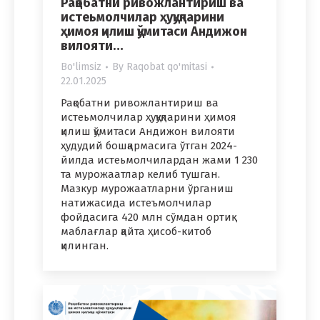
Рақобатни ривожлантириш ва
истеьмолчилар ҳуқуқларини
ҳимоя қилиш қўмитаси Андижон
вилояти…
Bo'limsiz
By
Raqobat qo'mitasi
22.01.2025
Рақобатни ривожлантириш ва
истеьмолчилар ҳуқуқларини ҳимоя
қилиш қўмитаси Андижон вилояти
ҳудудий бошқармасига ўтган 2024-
йилда истеьмолчилардан жами 1 230
та мурожаатлар келиб тушган.
Мазкур мурожаатларни ўрганиш
натижасида истеъмолчилар
фойдасига 420 млн сўмдан ортиқ
маблағлар қайта ҳисоб-китоб
қилинган.