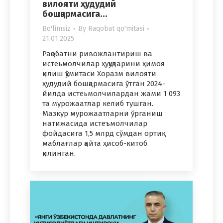
вилояти ҳудудий
бошқармасига…
Bo'limsiz
By
Raqobat qo'mitasi
21.01.2025
Рақобатни ривожлантириш ва
истеьмолчилар ҳуқуқларини ҳимоя
қилиш қўмитаси Хоразм вилояти
ҳудудий бошқармасига ўтган 2024-
йилда истеьмолчилардан жами 1 093
та мурожаатлар келиб тушган.
Мазкур мурожаатларни ўрганиш
натижасида истеъмолчилар
фойдасига 1,5 млрд сўмдан ортиқ
маблағлар қайта ҳисоб-китоб
қилинган.