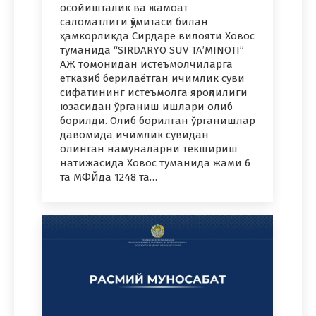
осойишталик ва жамоат
саломатлиги қўмитаси билан
ҳамкорликда Сирдарё вилояти Ховос
туманида “SIRDARYO SUV TA’MINOTI”
АЖ томонидан истеъмолчиларга
етказиб берилаётган ичимлик суви
сифатининг истеъмолга яроқлилиги
юзасидан ўрганиш ишлари олиб
борилди. Олиб борилган ўрганишлар
давомида ичимлик сувидан
олинган намуналарни текшириш
натижасида Ховос туманида жами 6
та МФЙда 1248 та…