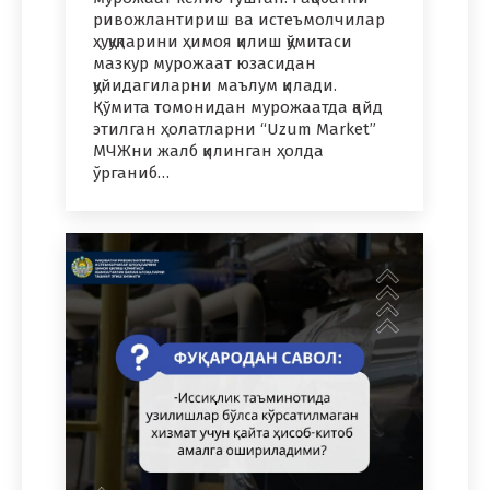
ривожлантириш ва истеъмолчилар
ҳуқуқларини ҳимоя қилиш қўмитаси
мазкур мурожаат юзасидан
қуйидагиларни маълум қилади.
Қўмита томонидан мурожаатда қайд
этилган ҳолатларни “Uzum Market”
МЧЖни жалб қилинган ҳолда
ўрганиб…