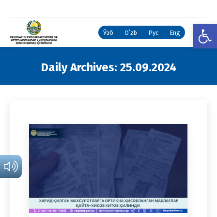
Open
Ўзб
Oʻzb
Рус
Eng
Daily Archives:
25.09.2024
You are here: