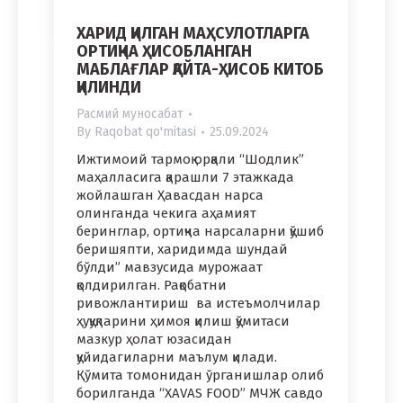
ХАРИД ҚИЛГАН МАҲСУЛОТЛАРГА
ОРТИҚЧА ҲИСОБЛАНГАН
МАБЛАҒЛАР ҚАЙТА-ҲИСОБ КИТОБ
ҚИЛИНДИ
Расмий муносабат
By
Raqobat qo'mitasi
25.09.2024
Ижтимоий тармоқ орқали “Шодлик”
маҳалласига қарашли 7 этажкада
жойлашган Ҳавасдан нарса
олинганда чекига аҳамият
беринглар, ортиқча нарсаларни қўшиб
беришяпти, харидимда шундай
бўлди” мавзусида мурожаат
қолдирилган. Рақобатни
ривожлантириш ва истеъмолчилар
ҳуқуқларини ҳимоя қилиш қўмитаси
мазкур ҳолат юзасидан
қуйидагиларни маълум қилади.
Қўмита томонидан ўрганишлар олиб
борилганда “XAVAS FOOD” МЧЖ савдо