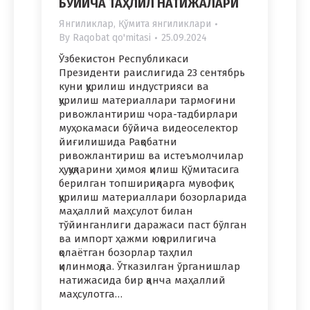
БЎЙИЧА ТАҲЛИЛ НАТИЖАЛАРИ
Янгиликлар
,
Қўмита янгиликлари
By
Raqobat qo'mitasi
25.09.2024
Ўзбекистон Республикаси
Президенти раислигида 23 сентябрь
куни қурилиш индустрияси ва
қурилиш материаллари тармоғини
ривожлантириш чора-тадбирлари
муҳокамаси бўйича видеоселектор
йиғилишида Рақобатни
ривожлантириш ва истеъмолчилар
ҳуқуқларини ҳимоя қилиш Қўмитасига
берилган топшириқларга мувофиқ
қурилиш материаллари бозорларида
маҳаллий маҳсулот билан
тўйинганлиги даражаси паст бўлган
ва импорт ҳажми юқорилигича
қолаётган бозорлар таҳлил
қилинмоқда. Ўтказилган ўрганишлар
натижасида бир қанча маҳаллий
маҳсулотга…