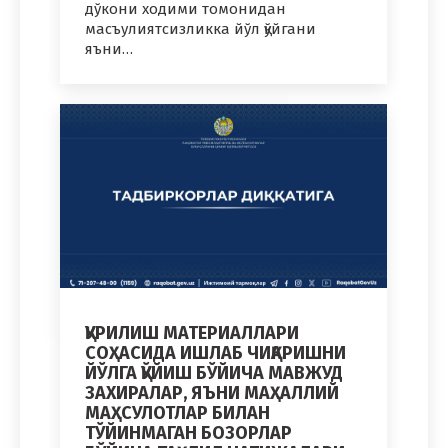
дўкони ходими томонидан
масъулиятсизликка йўл қўйгани
яъни…
ҚУРИЛИШ МАТЕРИАЛЛАРИ
СОҲАСИДА ИШЛАБ ЧИҚАРИШНИ
ЙЎЛГА ҚЎЙИШ БЎЙИЧА МАВЖУД
ЗАХИРАЛАР, ЯЪНИ МАҲАЛЛИЙ
МАҲСУЛОТЛАР БИЛАН
ТЎЙИНМАГАН БОЗОРЛАР